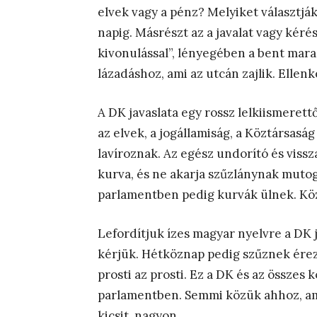
elvek vagy a pénz? Melyiket választják
napig. Másrészt az a javalat vagy kérés
kivonulással”, lényegében a bent mara
lázadáshoz, ami az utcán zajlik. Ellenk
A DK javaslata egy rossz lelkiismerett
az elvek, a jogállamiság, a Köztársasá
lavíroznak. Az egész undorító és vissz
kurva, és ne akarja szűzlánynak mutog
parlamentben pedig kurvák ülnek. Kö
Lefordítjuk ízes magyar nyelvre a DK 
kérjük. Hétköznap pedig szűznek érez
prosti az prosti. Ez a DK és az összes 
parlamentben. Semmi közük ahhoz, ami
kicsit, nagyon.