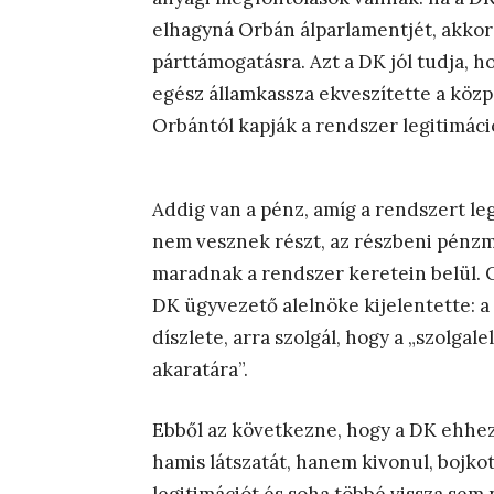
elhagyná Orbán álparlamentjét, akkor 
párttámogatásra. Azt a DK jól tudja, 
egész államkassza ekveszítette a közp
Orbántól kapják a rendszer legitimáci
Addig van a pénz, amíg a rendszert l
nem vesznek részt, az részbeni pénz
maradnak a rendszer keretein belül. 
DK ügyvezető alelnöke kijelentette: 
díszlete, arra szolgál, hogy a „szolga
akaratára”.
Ebből az következne, hogy a DK ehhez
hamis látszatát, hanem kivonul, bojkot