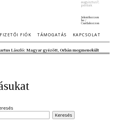
augusztus7,
péntek
Jelentkezzen
be /
Csatlakozzon
FIZETŐI FIÓK
TÁMOGATÁS
KAPCSOLAT
artus László: Magyar győzött, Orbán megmenekült
ásukat
eresés
Keresés