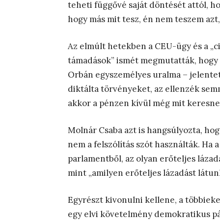
teheti függővé saját döntését attól, 
hogy más mit tesz, én nem teszem azt,
Az elmúlt hetekben a CEU-ügy és a „c
támadások” ismét megmutatták, hogy
Orbán egyszemélyes uralma – jelentett
diktálta törvényeket, az ellenzék semm
akkor a pénzen kívül még mit keresne
Molnár Csaba azt is hangsúlyozta, hog
nem a felszólítás szót használták. Ha
parlamentből, az olyan erőteljes lázad
mint „amilyen erőteljes lázadást látu
Egyrészt kivonulni kellene, a többieke
egy elvi követelmény demokratikus pát