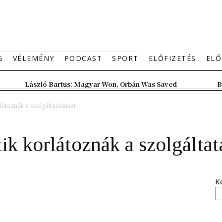
G
VÉLEMÉNY
PODCAST
SPORT
ELŐFIZETÉS
ELŐ
László Bartus: Magyar Won, Orbán Was Saved
B
látoznák a szolgáltatásukat
ik korlátoznák a szolgáltat
K