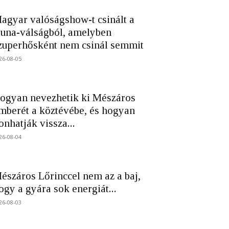
agyar valóságshow-t csinált a
una-válságból, amelyben
zuperhősként nem csinál semmit
26-08-05
ogyan nevezhetik ki Mészáros
mberét a köztévébe, és hogyan
onhatják vissza...
26-08-04
észáros Lőrinccel nem az a baj,
ogy a gyára sok energiát...
26-08-03