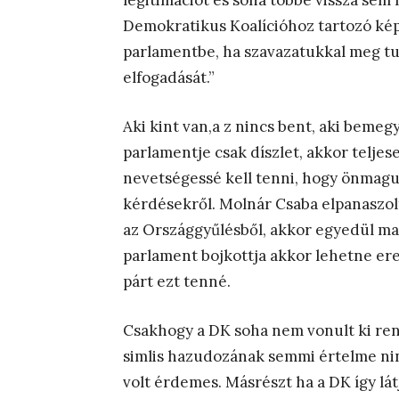
legitimációt és soha többé vissza sem
Demokratikus Koalícióhoz tartozó kép
parlamentbe, ha szavazatukkal meg tu
elfogadását.”
Aki kint van,a z nincs bent, aki bemegy
parlamentje csak díszlet, akkor teljese
nevetségessé kell tenni, hogy önmagu
kérdésekről. Molnár Csaba elpanaszolt
az Országgyűlésből, akkor egyedül m
parlament bojkottja akkor lehetne e
párt ezt tenné.
Csakhogy a DK soha nem vonult ki re
simlis hazudozának semmi értelme ni
volt érdemes. Másrészt ha a DK így lát