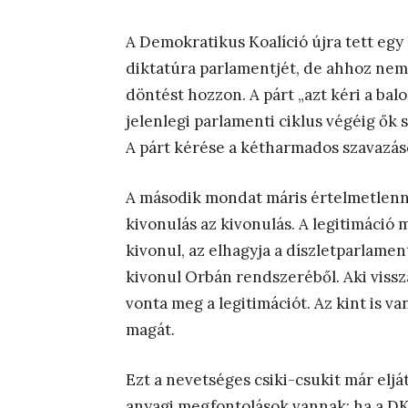
A Demokratikus Koalíció újra tett egy 
diktatúra parlamentjét, de ahhoz nem 
döntést hozzon. A párt „azt kéri a balo
jelenlegi parlamenti ciklus végéig ők
A párt kérése a kétharmados szavazá
A második mondat máris értelmetlenné t
kivonulás az kivonulás. A legitimáció
kivonul, az elhagyja a díszletparlament
kivonul Orbán rendszeréből. Aki vissza
vonta meg a legitimációt. Az kint is va
magát.
Ezt a nevetséges csiki-csukit már elj
anyagi megfontolások vannak: ha a DK 