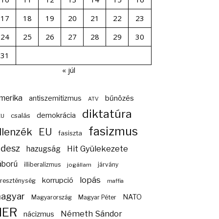
17
18
19
20
21
22
23
24
25
26
27
28
29
30
31
« júl
merika
bűnözés
antiszemitizmus
ATV
diktatúra
demokrácia
csalás
EU
fasizmus
llenzék
EU
fasiszta
idesz
Hit Gyülekezete
hazugság
áború
illiberalizmus
járvány
jogállam
lopás
korrupció
reszténység
maffia
agyar
NATO
Magyarország
Magyar Péter
NER
Németh Sándor
nácizmus