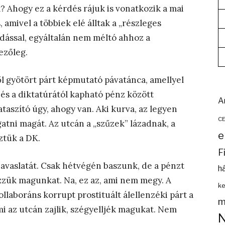
? Ahogy ez a kérdés rájuk is vonatkozik a mai
, amivel a többiek elé álltak a „részleges
dással, egyáltalán nem méltó ahhoz a
ezőleg.
ől gyötört párt képmutató pávatánca, amellyel
g és a diktatúrától kapható pénz között
A
ataszító úgy, ahogy van. Aki kurva, az legyen
C
atni magát. Az utcán a „szűzek” lázadnak, a
e
ztük a DK.
F
javaslatát. Csak hétvégén baszunk, de a pénzt
h
zük magunkat. Na, ez az, ami nem megy. A
ke
kollaboráns korrupt prostituált álellenzéki párt a
m
 az utcán zajlik, szégyelljék magukat. Nem