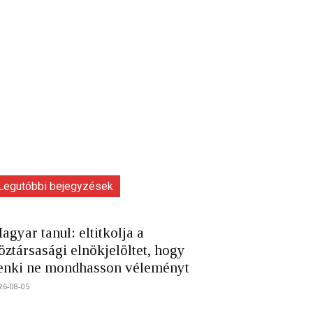
Legutóbbi bejegyzések
agyar tanul: eltitkolja a
öztársasági elnökjelöltet, hogy
enki ne mondhasson véleményt
26-08-05