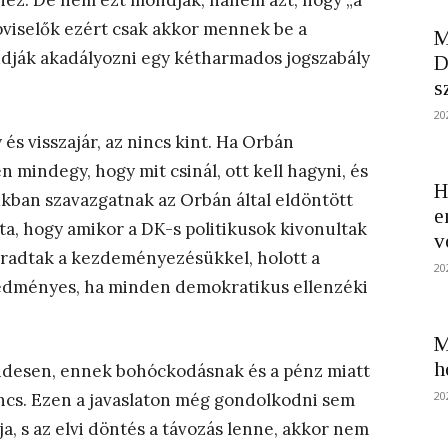
 néz. De nem ezt mondják, hanem azt, hogy „a
viselők ezért csak akkor mennek be a
M
dják akadályozni egy kétharmados jogszabály
D
s
20
 és visszajár, az nincs kint. Ha Orbán
n mindegy, hogy mit csinál, ott kell hagyni, és
H
kban szavazgatnak az Orbán által eldöntött
e
a, hogy amikor a DK-s politikusok kivonultak
v
aradtak a kezdeményezésükkel, holott a
20
redményes, ha minden demokratikus ellenzéki
M
h
ndesen, ennek bohóckodásnak és a pénz miatt
20
ncs. Ezen a javaslaton még gondolkodni sem
ja, s az elvi döntés a távozás lenne, akkor nem