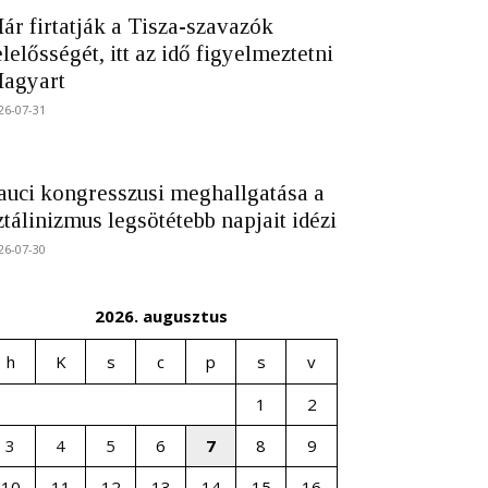
ár firtatják a Tisza-szavazók
elelősségét, itt az idő figyelmeztetni
agyart
26-07-31
auci kongresszusi meghallgatása a
ztálinizmus legsötétebb napjait idézi
26-07-30
2026. augusztus
h
K
s
c
p
s
v
1
2
3
4
5
6
7
8
9
10
11
12
13
14
15
16