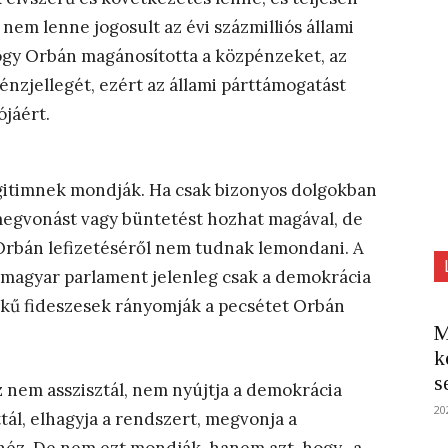
nem lenne jogosult az évi százmilliós állami
hogy Orbán magánosította a közpénzeket, az
énzjellegét, ezért az állami párttámogatást
ójáért.
egitimnek mondják. Ha csak bizonyos dolgokban
megvonást vagy büntetést hozhat magával, de
Orbán lefizetéséről nem tudnak lemondani. A
a magyar parlament jelenleg csak a demokrácia
lelkű fideszesek rányomják a pecsétet Orbán
M
k
s
 nem asszisztál, nem nyújtja a demokrácia
20
tál, elhagyja a rendszert, megvonja a