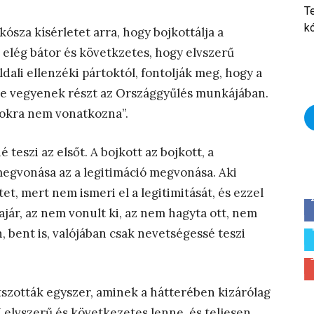
T
k
kósza kísérletet arra, hogy bojkottálja a
elég bátor és követkzetes, hogy elvszerű
ldali ellenzéki pártoktól, fontolják meg, hogy a
 se vegyenek részt az Országgyűlés munkájában.
sokra nem vonatkozna”.
eszi az elsőt. A bojkott az bojkott, a
 megvonása az a legitimáció megvonása. Aki
et, mert nem ismeri el a legitimitását, és ezzel
jár, az nem vonult ki, az nem hagyta ott, nem
n, bent is, valójában csak nevetségessé teszi
átszották egyszer, aminek a hátterében kizárólag
elvszerű és következetes lenne, és teljesen