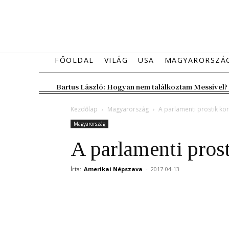
FŐOLDAL
VILÁG
USA
MAGYARORSZÁ
Bartus László: Hogyan nem találkoztam Messivel?
Kezdőlap
Magyarország
A parlamenti prostik kor
Magyarország
A parlamenti prost
Írta:
Amerikai Népszava
-
2017-04-13