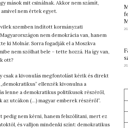
hogy mások mit csinálnak. Akkor nem számít,
M
 amivel nem értek egyet.
f
M
ivilek szemben indított kormányzati
20
 Magyarországon nem demokrácia van, hanem
e ki Molnár. Sorra fogadják el a Moszkva
F
ibe nem szólhat bele – tette hozzá. Ha így van,
s
k ott?
20
y csak a kivonulás megfontolást kérik és direkt
 a „demokratikus” ellenzék kivonulna a
ás lenne a demokratikus politikusok részéről,
nk az utcákon (…) magyar emberek részéről”.
t pedig nem kérni, hanem felszólítani, mert ez
októl, és valljon mindenki színt: demokratikus