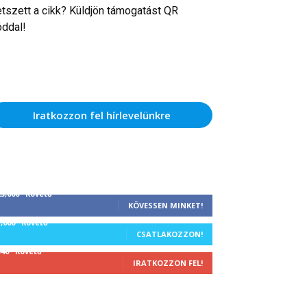
etszett a cikk? Küldjön támogatást QR
óddal!
Iratkozzon fel hírlevelünkre
25,000
Követő
KÖVESSEN MINKET!
1,000
Követő
CSATLAKOZZON!
340
Követő
IRATKOZZON FEL!