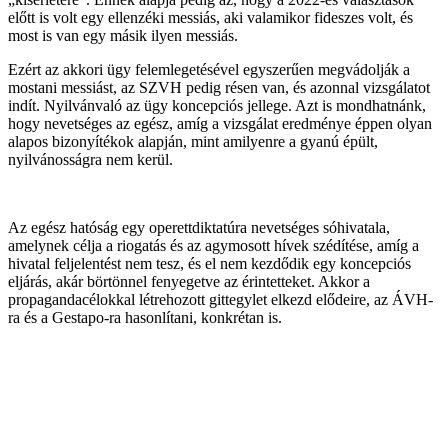
előtt is volt egy ellenzéki messiás, aki valamikor fideszes volt, és
most is van egy másik ilyen messiás.
Ezért az akkori ügy felemlegetésével egyszerűen megvádolják a
mostani messiást, az SZVH pedig résen van, és azonnal vizsgálatot
indít. Nyilvánvaló az ügy koncepciós jellege. Azt is mondhatnánk,
hogy nevetséges az egész, amíg a vizsgálat eredménye éppen olyan
alapos bizonyítékok alapján, mint amilyenre a gyanú épült,
nyilvánosságra nem kerül.
Az egész hatóság egy operettdiktatúra nevetséges sóhivatala,
amelynek célja a riogatás és az agymosott hívek szédítése, amíg a
hivatal feljelentést nem tesz, és el nem kezdődik egy koncepciós
eljárás, akár börtönnel fenyegetve az érintetteket. Akkor a
propagandacélokkal létrehozott gittegylet elkezd elődeire, az ÁVH-
ra és a Gestapo-ra hasonlítani, konkrétan is.