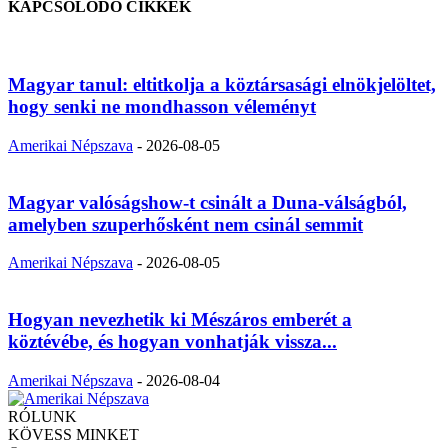
KAPCSOLÓDÓ CIKKEK
Magyar tanul: eltitkolja a köztársasági elnökjelöltet,
hogy senki ne mondhasson véleményt
Amerikai Népszava
-
2026-08-05
Magyar valóságshow-t csinált a Duna-válságból,
amelyben szuperhősként nem csinál semmit
Amerikai Népszava
-
2026-08-05
Hogyan nevezhetik ki Mészáros emberét a
köztévébe, és hogyan vonhatják vissza...
Amerikai Népszava
-
2026-08-04
RÓLUNK
KÖVESS MINKET