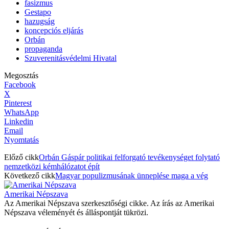
fasizmus
Gestapo
hazugság
koncepciós eljárás
Orbán
propaganda
Szuverenitásvédelmi Hivatal
Megosztás
Facebook
X
Pinterest
WhatsApp
Linkedin
Email
Nyomtatás
Előző cikk
Orbán Gáspár politikai felforgató tevékenységet folytató
nemzetközi kémhálózatot épít
Következő cikk
Magyar populizmusának ünneplése maga a vég
Amerikai Népszava
Az Amerikai Népszava szerkesztőségi cikke. Az írás az Amerikai
Népszava véleményét és álláspontját tükrözi.