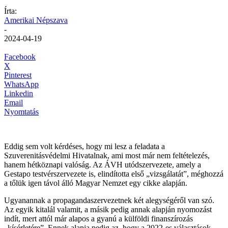
Írta:
Amerikai Népszava
-
2024-04-19
Facebook
X
Pinterest
WhatsApp
Linkedin
Email
Nyomtatás
Eddig sem volt kérdéses, hogy mi lesz a feladata a
Szuverenitásvédelmi Hivatalnak, ami most már nem feltételezés,
hanem hétköznapi valóság. Az ÁVH utódszervezete, amely a
Gestapo testvérszervezete is, elindította első „vizsgálatát”, méghozzá
a tőlük igen távol álló Magyar Nemzet egy cikke alapján.
Ugyanannak a propagandaszervezetnek két alegységéről van szó.
Az egyik kitalál valamit, a másik pedig annak alapján nyomozást
indít, mert attól már alapos a gyanú a külföldi finanszírozás
„kísérletére”. Ennek alapja pedig az, hogy a 2022-es választások