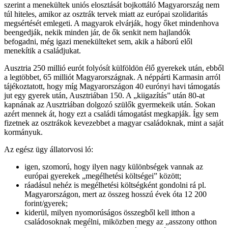
szerint a menekültek uniós elosztását bojkottáló Magyarország nem
túl hiteles, amikor az osztrák tervek miatt az európai szolidaritás
megsértését emlegeti. A magyarok elvárják, hogy őket mindenhova
beengedják, nekik minden jár, de ők senkit nem hajlandók
befogadni, még igazi menekülteket sem, akik a háború elől
menekítik a családjukat.
Ausztria 250 millió eurót folyósít külföldön élő gyerekek után, ebből
a legtöbbet, 65 milliót Magyarországnak. A néppárti Karmasin arról
tájékoztatott, hogy míg Magyarországon 40 eurónyi havi támogatás
jut egy gyerek után, Ausztriában 150. A „kiigazítás” után 80-at
kapnának az Ausztriában dolgozó szülők gyermekeik után. Sokan
azért mennek át, hogy ezt a családi támogatást megkapják. Így sem
fizetnek az osztrákok kevezebbet a magyar családoknak, mint a saját
kormányuk.
Az egész ügy állatorvosi ló:
igen, szomorú, hogy ilyen nagy különbségek vannak az
európai gyerekek „megélhetési költségei” között;
ráadásul nehéz is megélhetési költségként gondolni rá pl.
Magyarországon, mert az összeg hosszú évek óta 12 200
forint/gyerek;
kiderül, milyen nyomorúságos összegből kell itthon a
családosoknak megélni, miközben megy az „asszony otthon