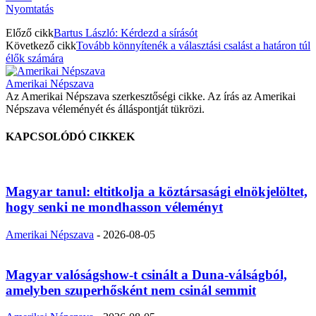
Nyomtatás
Előző cikk
Bartus László: Kérdezd a sírásót
Következő cikk
Tovább könnyítenék a választási csalást a határon túl
élők számára
Amerikai Népszava
Az Amerikai Népszava szerkesztőségi cikke. Az írás az Amerikai
Népszava véleményét és álláspontját tükrözi.
KAPCSOLÓDÓ CIKKEK
Magyar tanul: eltitkolja a köztársasági elnökjelöltet,
hogy senki ne mondhasson véleményt
Amerikai Népszava
-
2026-08-05
Magyar valóságshow-t csinált a Duna-válságból,
amelyben szuperhősként nem csinál semmit