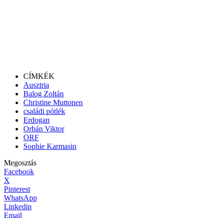
CÍMKÉK
Ausztria
Balog Zoltán
Christine Muttonen
családi pótlék
Erdogan
Orbán Viktor
ORF
Sophie Karmasin
Megosztás
Facebook
X
Pinterest
WhatsApp
Linkedin
Email