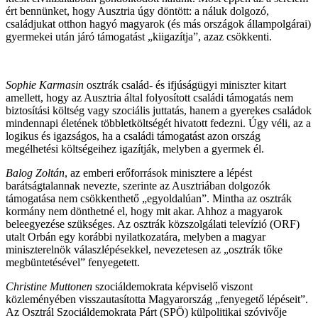
ért bennünket, hogy Ausztria úgy döntött: a náluk dolgozó,
családjukat otthon hagyó magyarok (és más országok állampolgárai)
gyermekei után járó támogatást „kiigazítja”, azaz csökkenti.
Sophie Karmasin
osztrák család- és ifjúságügyi miniszter kitart
amellett, hogy az Ausztria által folyosított családi támogatás nem
biztosítási költség vagy szociális juttatás, hanem a gyerekes családok
mindennapi életének többletköltségét hivatott fedezni. Úgy véli, az a
logikus és igazságos, ha a családi támogatást azon ország
megélhetési költségeihez igazítják, melyben a gyermek él.
Balog Zoltán
, az emberi erőforrások minisztere a lépést
barátságtalannak nevezte, szerinte az Ausztriában dolgozók
támogatása nem csökkenthető „egyoldalúan”. Mintha az osztrák
kormány nem dönthetné el, hogy mit akar. Ahhoz a magyarok
beleegyezése szükséges. Az osztrák közszolgálati televízió (ORF)
utalt Orbán egy korábbi nyilatkozatára, melyben a magyar
miniszterelnök válaszlépésekkel, nevezetesen az „osztrák tőke
megbüntetésével” fenyegetett.
Christine Muttonen
szociáldemokrata képviselő viszont
közleményében visszautasította Magyarország „fenyegető lépéseit”.
Az Osztrál Szociáldemokrata Párt (SPÖ) külpolitikai szóvivője