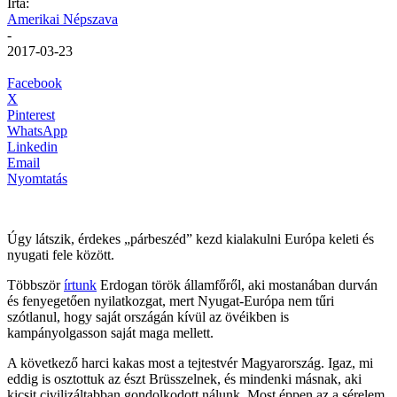
Írta:
Amerikai Népszava
-
2017-03-23
Facebook
X
Pinterest
WhatsApp
Linkedin
Email
Nyomtatás
Úgy látszik, érdekes „párbeszéd” kezd kialakulni Európa keleti és
nyugati fele között.
Többször
írtunk
Erdogan török államfőről, aki mostanában durván
és fenyegetően nyilatkozgat, mert Nyugat-Európa nem tűri
szótlanul, hogy saját országán kívül az övéikben is
kampányolgasson saját maga mellett.
A következő harci kakas most a tejtestvér Magyarország. Igaz, mi
eddig is osztottuk az észt Brüsszelnek, és mindenki másnak, aki
kicsit civilizáltabban gondolkodott nálunk. Most éppen az a sérelem