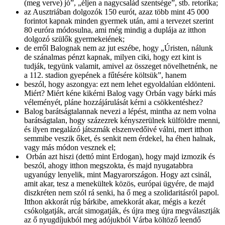
(meg verve) jó”, „éljen a nagycsalád szentsége”, stb. retorika;
az Ausztriában dolgozók 150 eurót, azaz több mint 45 000
forintot kapnak minden gyermek után, ami a tervezet szerint
80 euróra módosulna, ami még mindig a duplája az itthon
dolgozó szülők gyermekeiének;
de erről Balognak nem az jut eszébe, hogy „Úristen, nálunk
de szánalmas pénzt kapnak, milyen ciki, hogy ezt kint is
tudják, tegyünk valamit, amivel az összeget növelhetnénk, ne
a 112. stadion gyepének a fűtésére költsük”, hanem
beszól, hogy aszongya: ezt nem lehet egyoldalúan eldönteni.
Miért? Miért kéne kikérni Balog vagy Orbán vagy bárki más
véleményét, pláne hozzájárulását kérni a csökkentéshez?
Balog barátságtalannak nevezi a lépést, mintha az nem volna
barátságtalan, hogy százezrek kényszerülnek külföldre menni,
és ilyen megalázó játszmák elszenvedőivé válni, mert itthon
semmibe veszik őket, és senkit nem érdekel, ha éhen halnak,
vagy más módon vesznek el;
Orbán azt hiszi (dettó mint Erdogan), hogy majd izmozik és
beszól, ahogy itthon megszokta, és majd nyugatabbra
ugyanúgy lenyelik, mint Magyarországon. Hogy azt csinál,
amit akar, tesz a menekültek közös, európai ügyére, de majd
diszkréten nem szól rá senki, ha ő meg a szolidaritásról papol.
Itthon akkorát rúg bárkibe, amekkorát akar, mégis a kezét
csókolgatják, arcát simogatják, és újra meg újra megválasztják
az ő nyugdíjukból meg adójukból Várba költöző leendő