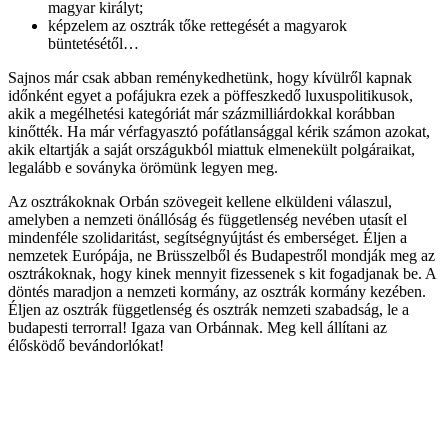
magyar királyt;
képzelem az osztrák tőke rettegését a magyarok
büntetésétől…
Sajnos már csak abban reménykedhetünk, hogy kívülről kapnak
időnként egyet a pofájukra ezek a pöffeszkedő luxuspolitikusok,
akik a megélhetési kategóriát már százmilliárdokkal korábban
kinőtték. Ha már vérfagyasztó pofátlansággal kérik számon azokat,
akik eltartják a saját országukból miattuk elmenekült polgáraikat,
legalább e soványka örömünk legyen meg.
Az osztrákoknak Orbán szövegeit kellene elküldeni válaszul,
amelyben a nemzeti önállóság és függetlenség nevében utasít el
mindenféle szolidaritást, segítségnyújtást és emberséget. Éljen a
nemzetek Európája, ne Brüsszelből és Budapestről mondják meg az
osztrákoknak, hogy kinek mennyit fizessenek s kit fogadjanak be. A
döntés maradjon a nemzeti kormány, az osztrák kormány kezében.
Éljen az osztrák függetlenség és osztrák nemzeti szabadság, le a
budapesti terrorral! Igaza van Orbánnak. Meg kell állítani az
élősködő bevándorlókat!