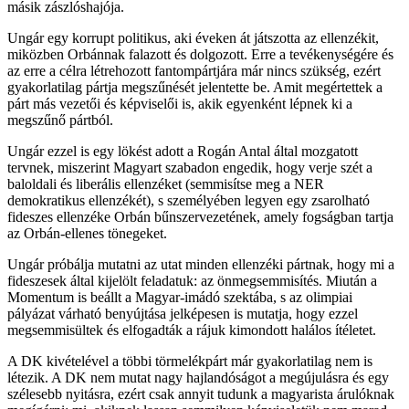
másik zászlóshajója.
Ungár egy korrupt politikus, aki éveken át játszotta az ellenzékit,
miközben Orbánnak falazott és dolgozott. Erre a tevékenységére és
az erre a célra létrehozott fantompártjára már nincs szükség, ezért
gyakorlatilag pártja megszűnését jelentette be. Amit megértettek a
párt más vezetői és képviselői is, akik egyenként lépnek ki a
megszűnő pártból.
Ungár ezzel is egy lökést adott a Rogán Antal által mozgatott
tervnek, miszerint Magyart szabadon engedik, hogy verje szét a
baloldali és liberális ellenzéket (semmisítse meg a NER
demokratikus ellenzékét), s személyében legyen egy zsarolható
fideszes ellenzéke Orbán bűnszervezetének, amely fogságban tartja
az Orbán-ellenes tönegeket.
Ungár próbálja mutatni az utat minden ellenzéki pártnak, hogy mi a
fideszesek által kijelölt feladatuk: az önmegsemmisítés. Miután a
Momentum is beállt a Magyar-imádó szektába, s az olimpiai
pályázat várható benyújtása jelképesen is mutatja, hogy ezzel
megsemmisültek és elfogadták a rájuk kimondott halálos ítéletet.
A DK kivételével a többi törmelékpárt már gyakorlatilag nem is
létezik. A DK nem mutat nagy hajlandóságot a megújulásra és egy
szélesebb nyitásra, ezért csak annyit tudunk a magyarista árulóknak