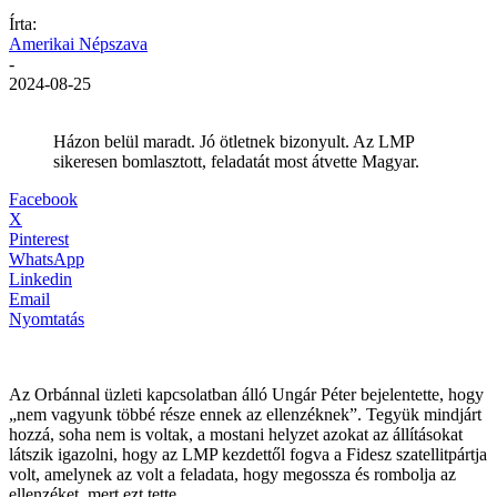
Írta:
Amerikai Népszava
-
2024-08-25
Házon belül maradt. Jó ötletnek bizonyult. Az LMP
sikeresen bomlasztott, feladatát most átvette Magyar.
Facebook
X
Pinterest
WhatsApp
Linkedin
Email
Nyomtatás
Az Orbánnal üzleti kapcsolatban álló Ungár Péter bejelentette, hogy
„nem vagyunk többé része ennek az ellenzéknek”. Tegyük mindjárt
hozzá, soha nem is voltak, a mostani helyzet azokat az állításokat
látszik igazolni, hogy az LMP kezdettől fogva a Fidesz szatellitpártja
volt, amelynek az volt a feladata, hogy megossza és rombolja az
ellenzéket, mert ezt tette.