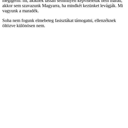
megígérni: mi, akiknek lassan semmilyen képviseletük nem marad,
akkor sem szavazunk Magyarra, ha mindkét kezünket levágják. Mi
vagyunk a maradék.
Soha nem fogunk elmebeteg fasisztákat támogatni, ellenzéknek
öltözve különösen nem.