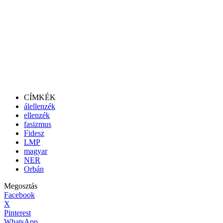
CÍMKÉK
álellenzék
ellenzék
fasizmus
Fidesz
LMP
magyar
NER
Orbán
Megosztás
Facebook
X
Pinterest
WhatsApp