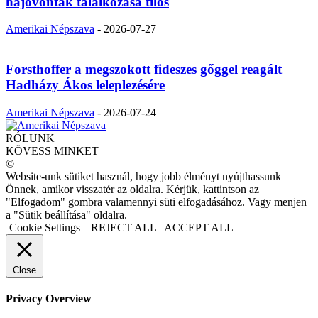
hajóvonták találkozása tilos
Amerikai Népszava
-
2026-07-27
Forsthoffer a megszokott fideszes gőggel reagált
Hadházy Ákos leleplezésére
Amerikai Népszava
-
2026-07-24
RÓLUNK
KÖVESS MINKET
©
Website-unk sütiket használ, hogy jobb élményt nyújthassunk
Önnek, amikor visszatér az oldalra. Kérjük, kattintson az
"Elfogadom" gombra valamennyi süti elfogadásához. Vagy menjen
a "Sütik beállítása" oldalra.
Cookie Settings
REJECT ALL
ACCEPT ALL
Close
Privacy Overview