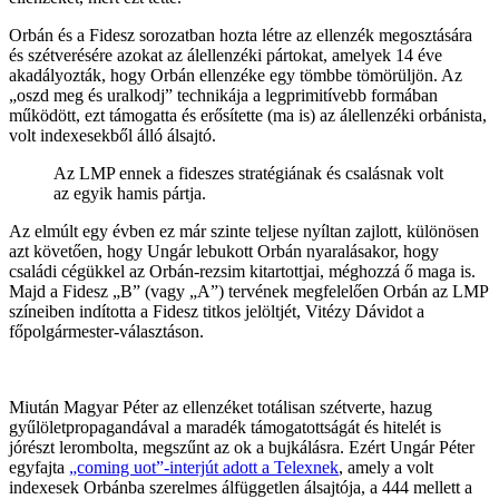
Orbán és a Fidesz sorozatban hozta létre az ellenzék megosztására
és szétverésére azokat az álellenzéki pártokat, amelyek 14 éve
akadályozták, hogy Orbán ellenzéke egy tömbbe tömörüljön. Az
„oszd meg és uralkodj” technikája a legprimitívebb formában
működött, ezt támogatta és erősítette (ma is) az álellenzéki orbánista,
volt indexesekből álló álsajtó.
Az LMP ennek a fideszes stratégiának és csalásnak volt
az egyik hamis pártja.
Az elmúlt egy évben ez már szinte teljese nyíltan zajlott, különösen
azt követően, hogy Ungár lebukott Orbán nyaralásakor, hogy
családi cégükkel az Orbán-rezsim kitartottjai, méghozzá ő maga is.
Majd a Fidesz „B” (vagy „A”) tervének megfelelően Orbán az LMP
színeiben indította a Fidesz titkos jelöltjét, Vitézy Dávidot a
főpolgármester-választáson.
Miután Magyar Péter az ellenzéket totálisan szétverte, hazug
gyűlöletpropagandával a maradék támogatottságát és hitelét is
jórészt lerombolta, megszűnt az ok a bujkálásra. Ezért Ungár Péter
egyfajta
„coming uot”-interjút adott a Telexnek
, amely a volt
indexesek Orbánba szerelmes álfüggetlen álsajtója, a 444 mellett a