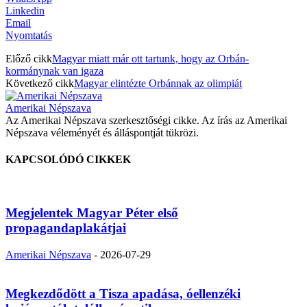
Linkedin
Email
Nyomtatás
Előző cikk
Magyar miatt már ott tartunk, hogy az Orbán-
kormánynak van igaza
Következő cikk
Magyar elintézte Orbánnak az olimpiát
Amerikai Népszava
Az Amerikai Népszava szerkesztőségi cikke. Az írás az Amerikai
Népszava véleményét és álláspontját tükrözi.
KAPCSOLÓDÓ CIKKEK
Megjelentek Magyar Péter első
propagandaplakátjai
Amerikai Népszava
-
2026-07-29
Megkezdődött a Tisza apadása, óellenzéki