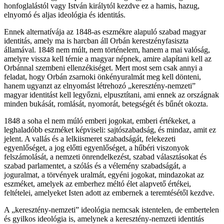
honfoglalástól vagy István királytól kezdve ez a hamis, hazug,
elnyomó és aljas ideológia és identitás.
Ennek alternatívája az 1848-as eszmékre alapuló szabad magyar
identitás, amely ma is harcban áll Orbán kerestzényfasiszta
államával. 1848 nem múlt, nem történelem, hanem a mai valóság,
amelyre vissza kell térnie a magyar népnek, amire alapítani kell az
Orbánnal szembeni ellenzékiséget. Mert most sem csak annyi a
feladat, hogy Orbán zsarnoki önkényuralmát meg kell dönteni,
hanem ugyanzt az elnyomást létrehozó „keresztény-nemzeti”
magyar identitást kell legyőzni, elpusztítani, ami ennek az országnak
minden bukását, romlását, nyomorát, betegségét és bűnét okozta.
1848 a soha el nem múló emberi jogokat, emberi értékeket, a
leghaladóbb eszméket képviseli: sajtószabadság, és mindaz, amit ez
jelent. A vallás és a lelkiismeret szabadságát, felekezeti
egyenlőséget, a jog előtti egyenlőséget, a hűbéri viszonyok
felszámolását, a nemzeti önrendelkezést, szabad választásokat és
szabad parlamentet, a szólás és a vélemény szabadságát, a
joguralmat, a törvények uralmát, egyéni jogokat, mindazokat az
eszméket, amelyek az emberhez méltó élet alapvető értékei,
feltételei, amelyeket Isten adott az embernek a teremtésétől kezdve.
A „keresztény-nemzeti” ideológia nemcsak istentelen, de embertelen
és gyilkos ideológia is, amelynek a keresztény-nemzeti identitás