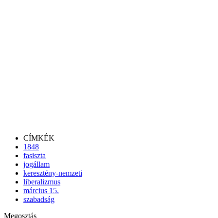
CÍMKÉK
1848
fasiszta
jogállam
keresztény-nemzeti
liberalizmus
március 15.
szabadság
Megosztás