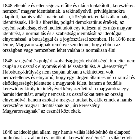
1848 ellentéte és ellensége az előtte és utána kialakított „keresztény-
nemzeti” magyar identitásnak, a tekintélyelvű, privilégiumokra
alapított, hamis vallási nacionalista, középkori-feudális államnak,
identitásnak. 1848 a liberális, polgári demokratikus értékek, az
egyéni szabadság elvei mellett adott egy teljesen új és más magyar
identitást, a normalitás és a szabadság identitását az ideológiai
elnyomással, a butasággal és a jogfosztással szemben. Ha 1848 nem
lenne, Magyarországnak reménye sem lenne, hogy ebben az
országban vagy nemzetben lehet valaha is normálisan élni.
1848 az egyéni és polgári szabadságjogok elsőbbségét hirdette, nem
csupán az osztrák elnyomás elóli felszabadulást. A „keresztény”
Habsburg-királyság nem csupán abban a tekintetben volt
nemzetellenes és elnyomó, hogy egy idegen állam és nép uralmát és
elsődlegességét jelentette a magyarok felett, hanem a feudális
keresztény király tekintélyével kényszerített rá a magyarokra egy
hamis identitást, amely nemcsak az osztrákokat tette az ország
elnyomóivá, hanem azokat a magyar urakat is, akik ennek a hamis
keresztény magyar identitásnak az „úri keresztény
Magyarországnak” az eszméi közt éltek.
1848 az ideológiai állam, egy hamis vallás lélekbénító és eltaposó
uralmának, az állami és politikai „kereszténységnek”, a világ egyik