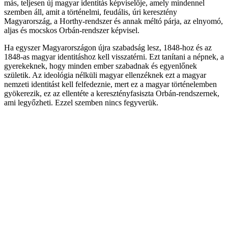
más, teljesen új magyar identitás képviselője, amely mindennel
szemben áll, amit a történelmi, feudális, úri keresztény
Magyarország, a Horthy-rendszer és annak méltó párja, az elnyomó,
aljas és mocskos Orbán-rendszer képvisel.
Ha egyszer Magyarországon újra szabadság lesz, 1848-hoz és az
1848-as magyar identitáshoz kell visszatérni. Ezt tanítani a népnek, a
gyerekeknek, hogy minden ember szabadnak és egyenlőnek
születik. Az ideológia nélküli magyar ellenzéknek ezt a magyar
nemzeti identitást kell felfedeznie, mert ez a magyar történelemben
gyökerezik, ez az ellentéte a keresztényfasiszta Orbán-rendszernek,
ami legyőzheti. Ezzel szemben nincs fegyverük.