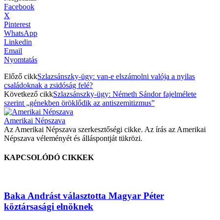
Facebook
X
Pinterest
WhatsApp
Linkedin
Email
Nyomtatás
Előző cikk
Szlazsánszky-ügy: van-e elszámolni valója a nyilas
családoknak a zsidóság felé?
Következő cikk
Szlazsánszky-ügy: Németh Sándor fajelmélete
szerint „génekben öröklődik az antiszemitizmus”
Amerikai Népszava
Az Amerikai Népszava szerkesztőségi cikke. Az írás az Amerikai
Népszava véleményét és álláspontját tükrözi.
KAPCSOLÓDÓ CIKKEK
Baka Andrást választotta Magyar Péter
köztársasági elnöknek