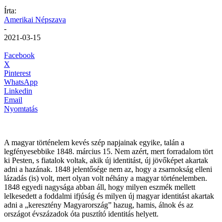
Írta:
Amerikai Népszava
-
2021-03-15
Facebook
X
Pinterest
WhatsApp
Linkedin
Email
Nyomtatás
A magyar történelem kevés szép napjainak egyike, talán a
legfényesebbike 1848. március 15. Nem azért, mert forradalom tört
ki Pesten, s fiatalok voltak, akik új identitást, új jövőképet akartak
adni a hazának. 1848 jelentősége nem az, hogy a zsarnokság elleni
lázadás (is) volt, mert olyan volt néhány a magyar történelemben.
1848 egyedi nagysága abban áll, hogy milyen eszmék mellett
lelkesedett a foddalmi ifjúság és milyen új magyar identitást akartak
adni a „keresztény Magyarország” hazug, hamis, álnok és az
országot évszázadok óta pusztító identitás helyett.