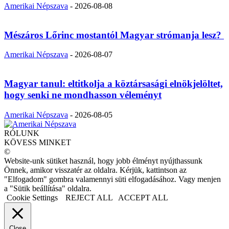
Amerikai Népszava
-
2026-08-08
Mészáros Lőrinc mostantól Magyar strómanja lesz?
Amerikai Népszava
-
2026-08-07
Magyar tanul: eltitkolja a köztársasági elnökjelöltet,
hogy senki ne mondhasson véleményt
Amerikai Népszava
-
2026-08-05
RÓLUNK
KÖVESS MINKET
©
Website-unk sütiket használ, hogy jobb élményt nyújthassunk
Önnek, amikor visszatér az oldalra. Kérjük, kattintson az
"Elfogadom" gombra valamennyi süti elfogadásához. Vagy menjen
a "Sütik beállítása" oldalra.
Cookie Settings
REJECT ALL
ACCEPT ALL
Close