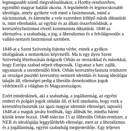
legmagasabb szintű megvalósulásakor, a Horthy-rendszerben,
egymillió magyar halálát okozta. A legsötétebb és legmocskosabb
ideológia, amely gyökere volt mind a fasizmusnak, mind a
nácizmusnak, és kitemelte a vele eszemben fellépő másik diktatúrát
is, mint ellenhatást, az egyház és az állam összefonódását, a
keresztényfasizmust elvető kommunista diktatúrát. 1848 az
alternatíva, a szabadság, a jog, a liberalizmus és a felvilágosodás a
vallási-nemzeti fasizmussal szemben.
1848-at a Szent Szövetség fojtotta vérbe, ennek a gyilkos
idológiának a nemzetközi képviselői. Ma is egy ilyen Szent
Szövetség létrehozásán dolgozik Orbán az oroszokkal és másokkal,
hogy Európa szabad népeit eltapossák. Ugyanaz a harc zajlik,
ugyanazok a szembenálló felek. Orbán keresztényfasiszta rendszere
az országot pusztító keresztény-nemzeti identitás és hazug ideológia
talaján áll, ellenségei pedig a liberális demokratikus jogok
védelmezői a világban és Magyarországon.
Ezért mindenkinek, aki a szabadság, a jogállamiság, az egyéni
emberi és polgári jogok oldalán áll, el kell utasítania, hogy ezek a
keresztényfasiszták (az igazi magyar identitás ellenségei, taposói)
1848-at a maguk javára fordítsák, úgy állítsák be, mintha bármi
közük lenne hozzá. 1848 március 15 az illiberális Orbán-rendszer, a
NER és ideológiája leggyűlöltebb ellensége, mert az a liberalizmus
és a jogállamiság, egyéni szabadság megtestesítője. Egy teljesen