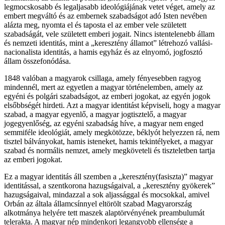
legmocskosabb és legaljasabb ideológiájának vetet véget, amely az
embert megváltó és az embernek szabadságot adó Isten nevében
alázta meg, nyomta el és taposta el az ember vele született
szabadságát, vele született emberi jogait. Nincs istentelenebb állam
és nemzeti identitás, mint a „keresztény államot” létrehozó vallási-
nacionalista identitás, a hamis egyház és az elnyomó, jogfosztó
állam összefonódása.
1848 valóban a magyarok csillaga, amely fényesebben ragyog
mindennél, mert az egyetlen a magyar történelemben, amely az
egyéni és polgári szabadságot, az emberi jogokat, az egyén jogok
elsőbbségét hirdeti. Azt a magyar identitást képviseli, hogy a magyar
szabad, a magyar egyenlő, a magyar jogtisztelő, a magyar
jogegyenlőség, az egyéni szabadság híve, a magyar nem enged
semmiféle ideológiát, amely megkötözze, béklyót helyezzen rá, nem
tisztel bálványokat, hamis isteneket, hamis tekintélyeket, a magyar
szabad és normális nemzet, amely megköveteli és tiszteletben tartja
az emberi jogokat.
Ez a magyar identitás áll szemben a „keresztény(fasiszta)” magyar
identitással, a szentkorona hazugságaival, a „keresztény gyökerek”
hazugságaival, mindazzal a sok aljassággal és mocsokkal, amivel
Orbán az általa államcsínnyel eltörölt szabad Magyarország
alkotmánya helyére tett maszek alaptörvényének preambulumát
telerakta. A magyar nép mindenkori legangyobb ellensége a