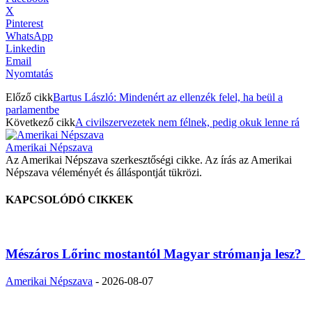
X
Pinterest
WhatsApp
Linkedin
Email
Nyomtatás
Előző cikk
Bartus László: Mindenért az ellenzék felel, ha beül a
parlamentbe
Következő cikk
A civilszervezetek nem félnek, pedig okuk lenne rá
Amerikai Népszava
Az Amerikai Népszava szerkesztőségi cikke. Az írás az Amerikai
Népszava véleményét és álláspontját tükrözi.
KAPCSOLÓDÓ CIKKEK
Mészáros Lőrinc mostantól Magyar strómanja lesz?
Amerikai Népszava
-
2026-08-07