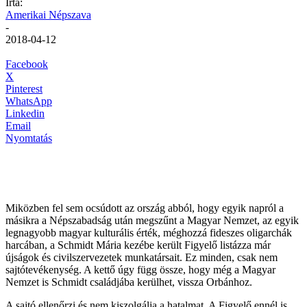
Írta:
Amerikai Népszava
-
2018-04-12
Facebook
X
Pinterest
WhatsApp
Linkedin
Email
Nyomtatás
Miközben fel sem ocsúdott az ország abból, hogy egyik napról a
másikra a Népszabadság után megszűnt a Magyar Nemzet, az egyik
legnagyobb magyar kulturális érték, méghozzá fideszes oligarchák
harcában, a Schmidt Mária kezébe került Figyelő listázza már
újságok és civilszervezetek munkatársait. Ez minden, csak nem
sajtótevékenység. A kettő úgy függ össze, hogy még a Magyar
Nemzet is Schmidt családjába kerülhet, vissza Orbánhoz.
A sajtó ellenőrzi és nem kiszolgálja a hatalmat. A Figyelő ennél is