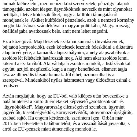
tudnak kiéheztetni, mert nemzetközi szervezetek, pénzügyi alapok
támogatják, azokat idegen ügynököknek nevezik és mint olyanokat
betiltják, illetve kötelezik őket, hogy a külföldi támogatásról
mondjanak le. Akiket külföldről pénzelnek, azok a nemzeti kormány
megbuktatásának szándékával a magyar politikába, Magyarország
önállóságába avatkoznak bele, amit nem lehet engedni.
Ez a közeljövő. Majd lesznek szakmai kamarák (hivatásrendek,
bújtatott korporációk), ezek kötelesek lesznek felesküdni a diktatúra
alaptörvényére, a kamarák alapszabályaira, amely alapszabályok a
zsoldos lét feltételeit határozzák meg. Aki nem akar zsoldos lenni,
kikerül a szakmából. Aki vállalja a zsoldos munkát, a listázásokkal
együtt, azt jól megfizetik, kapja a nagy benefiteket, elismert tagja
lesz az illiberális társadalomnak. Jól élhet, azonosulhat is a
szerepével. Mindenkiből nyilas házmestert vagy üldözöttet csinál a
rendszer.
Aztán meglátjuk, hogy az EU-ból való kilépés után bevezetik-e a
halálbüntetést a külföldi érdekeket képviselő „zsoldosokkal” és
„ügynökökkel”, Magyarország ellenségeivel szemben, úgymint
jogvédők, kisebbségvédők, környezetvédők, oknyomozó újságírók,
szabad sajtó. Ha engem kérdeznek, szerintem igen. Orbán már
2015-ben felvetette a halálbüntetést, és a visszaállítását javasolta, s
arról az EU-pénzek miatt átmenetileg mondott le.