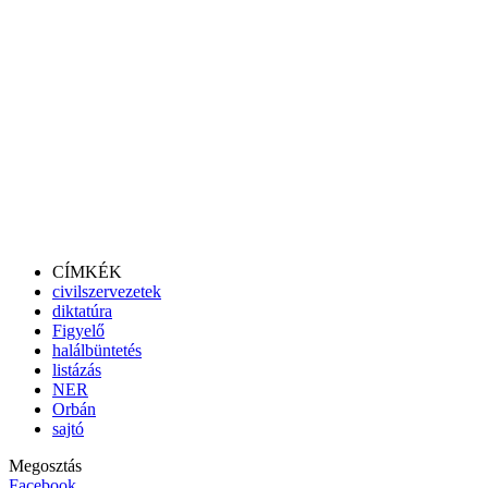
CÍMKÉK
civilszervezetek
diktatúra
Figyelő
halálbüntetés
listázás
NER
Orbán
sajtó
Megosztás
Facebook