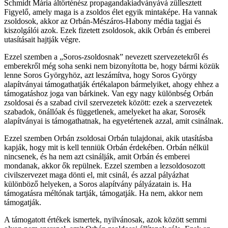
Schmidt Mária áltörténész propagandakiadványává züllesztett
Figyelő, amely maga is a zsoldos élet egyik mintaképe. Ha vannak
zsoldosok, akkor az Orbán-Mészáros-Habony média tagjai és
kiszolgálói azok. Ezek fizetett zsoldosok, akik Orbán és emberei
utasításait hajtják végre.
Ezzel szemben a „Soros-zsoldosnak” nevezett szervezetekről és
emberekről még soha senki nem bizonyította be, hogy bármi közük
lenne Soros Györgyhöz, azt leszámítva, hogy Soros György
alapítványai támogathatják értékalapon bármelyiket, ahogy ehhez a
támogatáshoz joga van bárkinek. Van egy nagy különbség Orbán
zsoldosai és a szabad civil szervezetek között: ezek a szervezetek
szabadok, önállóak és függetlenek, amelyeket ha akar, Sorosék
alapítványai is támogathatnak, ha egyetértenek azzal, amit csinálnak.
Ezzel szemben Orbán zsoldosai Orbán tulajdonai, akik utasításba
kapják, hogy mit is kell tenniük Orbán érdekében. Orbán nélkül
nincsenek, és ha nem azt csinálják, amit Orbán és emberei
mondanak, akkor ők repülnek. Ezzel szemben a lezsoldosozott
civilszervezet maga dönti el, mit csinál, és azzal pályázhat
különböző helyeken, a Soros alapítvány pályázatain is. Ha
támogatásra méltónak tartják, támogatják. Ha nem, akkor nem
támogatják.
A támogatott értékek ismertek, nyilvánosak, azok között semmi