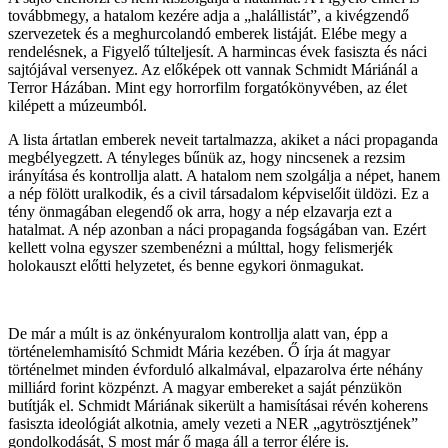
továbbmegy, a hatalom kezére adja a „halállistát”, a kivégzendő
szervezetek és a meghurcolandó emberek listáját. Elébe megy a
rendelésnek, a Figyelő túlteljesít. A harmincas évek fasiszta és náci
sajtójával versenyez. Az előképek ott vannak Schmidt Máriánál a
Terror Házában. Mint egy horrorfilm forgatókönyvében, az élet
kilépett a múzeumból.
A lista ártatlan emberek neveit tartalmazza, akiket a náci propaganda
megbélyegzett. A tényleges bűnük az, hogy nincsenek a rezsim
irányítása és kontrollja alatt. A hatalom nem szolgálja a népet, hanem
a nép fölött uralkodik, és a civil társadalom képviselőit üldözi. Ez a
tény önmagában elegendő ok arra, hogy a nép elzavarja ezt a
hatalmat. A nép azonban a náci propaganda fogságában van. Ezért
kellett volna egyszer szembenézni a múlttal, hogy felismerjék
holokauszt előtti helyzetet, és benne egykori önmagukat.
De már a múlt is az önkényuralom kontrollja alatt van, épp a
történelemhamisító Schmidt Mária kezében. Ő írja át magyar
történelmet minden évforduló alkalmával, elpazarolva érte néhány
milliárd forint közpénzt. A magyar embereket a saját pénzükön
butítják el. Schmidt Máriának sikerült a hamisításai révén koherens
fasiszta ideológiát alkotnia, amely vezeti a NER „agytrösztjének”
gondolkodását, S most már ő maga áll a terror élére is.