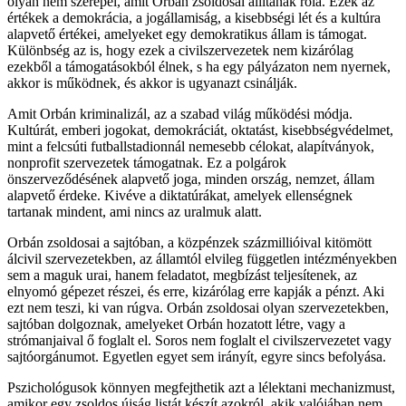
olyan nem szerepel, amit Orbán zsoldosai állítanak róla. Ezek az
értékek a demokrácia, a jogállamiság, a kisebbségi lét és a kultúra
alapvető értékei, amelyeket egy demokratikus állam is támogat.
Különbség az is, hogy ezek a civilszervezetek nem kizárólag
ezekből a támogatásokból élnek, s ha egy pályázaton nem nyernek,
akkor is működnek, és akkor is ugyanazt csinálják.
Amit Orbán kriminalizál, az a szabad világ működési módja.
Kultúrát, emberi jogokat, demokráciát, oktatást, kisebbségvédelmet,
mint a felcsúti futballstadionnál nemesebb célokat, alapítványok,
nonprofit szervezetek támogatnak. Ez a polgárok
önszerveződésének alapvető joga, minden ország, nemzet, állam
alapvető érdeke. Kivéve a diktatúrákat, amelyek ellenségnek
tartanak mindent, ami nincs az uralmuk alatt.
Orbán zsoldosai a sajtóban, a közpénzek százmillióival kitömött
álcivil szervezetekben, az államtól elvileg független intézményekben
sem a maguk urai, hanem feladatot, megbízást teljesítenek, az
elnyomó gépezet részei, és erre, kizárólag erre kapják a pénzt. Aki
ezt nem teszi, ki van rúgva. Orbán zsoldosai olyan szervezetekben,
sajtóban dolgoznak, amelyeket Orbán hozatott létre, vagy a
strómanjaival ő foglalt el. Soros nem foglalt el civilszervezetet vagy
sajtóorgánumot. Egyetlen egyet sem irányít, egyre sincs befolyása.
Pszichológusok könnyen megfejthetik azt a lélektani mechanizmust,
amikor egy zsoldos újság listát készít azokról, akik valójában nem