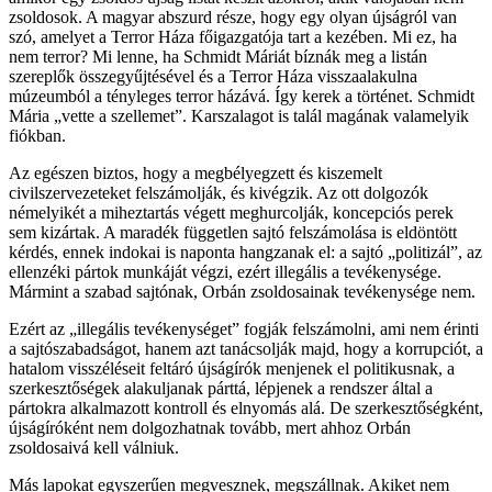
zsoldosok. A magyar abszurd része, hogy egy olyan újságról van
szó, amelyet a Terror Háza főigazgatója tart a kezében. Mi ez, ha
nem terror? Mi lenne, ha Schmidt Máriát bíznák meg a listán
szereplők összegyűjtésével és a Terror Háza visszaalakulna
múzeumból a tényleges terror házává. Így kerek a történet. Schmidt
Mária „vette a szellemet”. Karszalagot is talál magának valamelyik
fiókban.
Az egészen biztos, hogy a megbélyegzett és kiszemelt
civilszervezeteket felszámolják, és kivégzik. Az ott dolgozók
némelyikét a miheztartás végett meghurcolják, koncepciós perek
sem kizártak. A maradék független sajtó felszámolása is eldöntött
kérdés, ennek indokai is naponta hangzanak el: a sajtó „politizál”, az
ellenzéki pártok munkáját végzi, ezért illegális a tevékenysége.
Mármint a szabad sajtónak, Orbán zsoldosainak tevékenysége nem.
Ezért az „illegális tevékenységet” fogják felszámolni, ami nem érinti
a sajtószabadságot, hanem azt tanácsolják majd, hogy a korrupciót, a
hatalom visszéléseit feltáró újságírók menjenek el politikusnak, a
szerkesztőségek alakuljanak párttá, lépjenek a rendszer által a
pártokra alkalmazott kontroll és elnyomás alá. De szerkesztőségként,
újságíróként nem dolgozhatnak tovább, mert ahhoz Orbán
zsoldosaivá kell válniuk.
Más lapokat egyszerűen megvesznek, megszállnak. Akiket nem