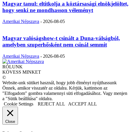
Magyar tanul: eltitkolja a köztársasági elnökjelöltet,
hogy senki ne mondhasson véleményt
Amerikai Népszava
-
2026-08-05
Magyar valóságshow-t csinált a Duna-válságból,
amelyben szuperhősként nem csinál semmit
Amerikai Népszava
-
2026-08-05
RÓLUNK
KÖVESS MINKET
©
Website-unk sütiket használ, hogy jobb élményt nyújthassunk
Önnek, amikor visszatér az oldalra. Kérjük, kattintson az
"Elfogadom" gombra valamennyi süti elfogadásához. Vagy menjen
a "Sütik beállítása" oldalra.
Cookie Settings
REJECT ALL
ACCEPT ALL
Close