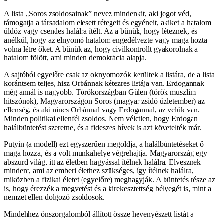
A lista „Soros zsoldosainak” nevez mindenkit, aki jogot véd,
támogatja a társadalom elesett rétegeit és egyéneit, akiket a hatalom
üldöz vagy csendes halálra ítélt. Az a bűnük, hogy léteznek, és
anélkül, hogy az elnyomó hatalom engedélyezte vagy maga hozta
volna létre őket. A bűnük az, hogy civilkontrollt gyakorolnak a
hatalom fölött, ami minden demokrácia alapja.
A sajtóból egyelőre csak az oknyomozók kerültek a listára, de a lista
korántsem teljes, hisz Orbánnak kétezres listája van. Erdogannak
még annál is nagyobb. Törökországban Gülen (török muszlim
hitszónok), Magyarországon Soros (magyar zsidó üzletember) az
ellenség, és aki nincs Orbánnal vagy Erdogannal, az velük van.
Minden politikai ellenfél zsoldos. Nem véletlen, hogy Erdogan
halálbüntetést szeretne, és a fideszes hívek is azt követelték már.
Putyin (a modell) ezt egyszerűen megoldja, a halálbüntetéseket ő
maga hozza, és a volt munkahelye végrehajtja. Magyarország egy
abszurd világ, itt az életben hagyással ítélnek halálra. Elvesznek
mindent, ami az emberi élethez szükséges, így ítélnek halálra,
miközben a fizikai életet (egyelőre) meghagyják. A büntetés része az
is, hogy érezzék a megvetést és a kirekesztettség bélyegét is, mint a
nemzet ellen dolgozó zsoldosok.
Mindehhez önszorgalomból állított össze hevenyészett listát a