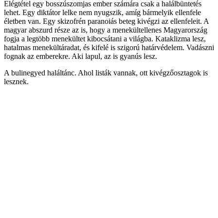
Elégtétel egy bosszúszomjas ember számára csak a halálbüntetés
lehet. Egy diktátor lelke nem nyugszik, amíg bármelyik ellenfele
életben van. Egy skizofrén paranoiás beteg kivégzi az ellenfeleit. A
magyar abszurd része az is, hogy a menekültellenes Magyarország
fogja a legtöbb menekültet kibocsátani a világba. Kataklizma lesz,
hatalmas menekültáradat, és kifelé is szigorú határvédelem. Vadászni
fognak az emberekre. Aki lapul, az is gyanús lesz.
A bulinegyed haláltánc. Ahol listák vannak, ott kivégzőosztagok is
lesznek.