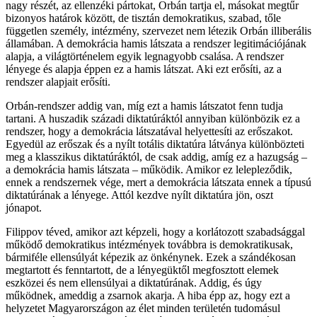
nagy részét, az ellenzéki pártokat, Orbán tartja el, másokat megtűr
bizonyos határok között, de tisztán demokratikus, szabad, tőle
független személy, intézmény, szervezet nem létezik Orbán illiberális
államában. A demokrácia hamis látszata a rendszer legitimációjának
alapja, a világtörténelem egyik legnagyobb csalása. A rendszer
lényege és alapja éppen ez a hamis látszat. Aki ezt erősíti, az a
rendszer alapjait erősíti.
Orbán-rendszer addig van, míg ezt a hamis látszatot fenn tudja
tartani. A huszadik századi diktatúráktól annyiban különbözik ez a
rendszer, hogy a demokrácia látszatával helyettesíti az erőszakot.
Egyedül az erőszak és a nyílt totális diktatúra látványa különbözteti
meg a klasszikus diktatúráktól, de csak addig, amíg ez a hazugság –
a demokrácia hamis látszata – működik. Amikor ez lelepleződik,
ennek a rendszernek vége, mert a demokrácia látszata ennek a típusú
diktatúrának a lényege. Attól kezdve nyílt diktatúra jön, oszt
jónapot.
Filippov téved, amikor azt képzeli, hogy a korlátozott szabadsággal
működő demokratikus intézmények továbbra is demokratikusak,
bármiféle ellensúlyát képezik az önkénynek. Ezek a szándékosan
megtartott és fenntartott, de a lényegüktől megfosztott elemek
eszközei és nem ellensúlyai a diktatúrának. Addig, és úgy
működnek, ameddig a zsarnok akarja. A hiba épp az, hogy ezt a
helyzetet Magyarországon az élet minden területén tudomásul