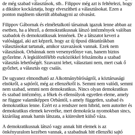
de még szabad választások, stb.. Filippov még azt is feltételezi, hogy
a diktátor kockáztatja, hogy elveszítheti a választásokat. Ezen a
ponton majdnem sikerült abbahagyni az olvasást.
Filippov Gábornak és elméletalkotó társainak igazuk lenne abban az
esetben, ha a létező, a demokratikusnak látszó intézmények valóban
szabadok és demokratikusak lennének. De a látszatot keveri a
valósággal, aki azt képzeli, hogy az új típusú diktatúrákban
választásokat tartanak, amikor szavazások vannak. Ezek nem
választások. Orbánnak nem versenyelőnye van, hanem biztos
győzelme. A legkülönfélébb eszközökkel felszámolta a szabad
választás lehetőségét. Szavazni lehet, választani nem, mert csak ő
győzhet, a választás egy csalás.
De ugyanez elmondható az Alkotmánybíróságról, a köztársasági
elnökről, a sajtóról, még az ellenzékről is. Semmi nem valódi, semmi
nem szabad, semmi nem demokratikus. Nincs olyan demokratikus
és szabad intézmény, a fékek és ellensúlyok egyetlen eleme, amely
ne függne valamiképpen Orbántól, s amely független, szabad és
demokratikus lenne. Ezért ez a rendszer nem hibrid, nem autoriter és
demokratikus elemek keveréke, mert demokrácia nyomokban sincs,
kizárólag annak hamis látszata, a kiüresített külső váza.
A demokratikusnak látszó vagy annak hitt elemek is az
önkényuralom kezében vannak, a szabadnak hitt ellenzéki sajtó