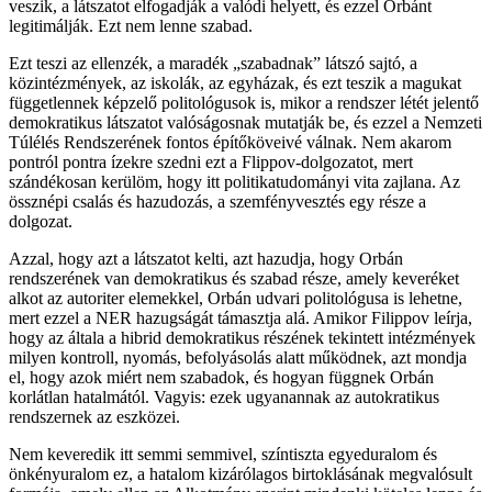
veszik, a látszatot elfogadják a valódi helyett, és ezzel Orbánt
legitimálják. Ezt nem lenne szabad.
Ezt teszi az ellenzék, a maradék „szabadnak” látszó sajtó, a
közintézmények, az iskolák, az egyházak, és ezt teszik a magukat
függetlennek képzelő politológusok is, mikor a rendszer létét jelentő
demokratikus látszatot valóságosnak mutatják be, és ezzel a Nemzeti
Túlélés Rendszerének fontos építőköveivé válnak. Nem akarom
pontról pontra ízekre szedni ezt a Flippov-dolgozatot, mert
szándékosan kerülöm, hogy itt politikatudományi vita zajlana. Az
össznépi csalás és hazudozás, a szemfényvesztés egy része a
dolgozat.
Azzal, hogy azt a látszatot kelti, azt hazudja, hogy Orbán
rendszerének van demokratikus és szabad része, amely keveréket
alkot az autoriter elemekkel, Orbán udvari politológusa is lehetne,
mert ezzel a NER hazugságát támasztja alá. Amikor Filippov leírja,
hogy az általa a hibrid demokratikus részének tekintett intézmények
milyen kontroll, nyomás, befolyásolás alatt működnek, azt mondja
el, hogy azok miért nem szabadok, és hogyan függnek Orbán
korlátlan hatalmától. Vagyis: ezek ugyanannak az autokratikus
rendszernek az eszközei.
Nem keveredik itt semmi semmivel, színtiszta egyeduralom és
önkényuralom ez, a hatalom kizárólagos birtoklásának megvalósult