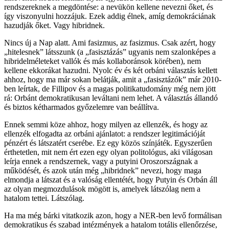
rendszereknek a megdöntése: a nevükön kellene nevezni őket, és
így viszonyulni hozzájuk. Ezek addig élnek, amíg demokráciának
hazudják őket. Vagy hibridnek.
Nincs új a Nap alatt. Ami fasizmus, az fasizmus. Csak azért, hogy
„hitelesnek” látsszunk (a „fasisztázás” ugyanis nem szalonképes a
hibridelméleteket vallók és más kollaboránsok körében), nem
kellene ekkorákat hazudni. Nyolc év és két orbáni választás kellett
ahhoz, hogy ma már sokan belátják, amit a „fasisztázók” már 2010-
ben leírtak, de Fillipov és a magas politikatudomány még nem jött
rá: Orbánt demokratikusan leváltani nem lehet. A választás állandó
és biztos kétharmados győzelemre van beállítva.
Ennek semmi köze ahhoz, hogy milyen az ellenzék, és hogy az
ellenzék elfogadta az orbáni ajánlatot: a rendszer legitimációját
pénzért és látszatért cserébe. Ez egy közös színjáték. Egyszerűen
érthetetlen, mit nem ért ezen egy olyan politológus, aki világosan
leírja ennek a rendszernek, vagy a putyini Oroszországnak a
működését, és azok után még „hibridnek” nevezi, hogy maga
elmondja a látszat és a valóság ellentétét, hogy Putyin és Orbán áll
az olyan megmozdulások mögött is, amelyek látszólag nem a
hatalom tettei. Látszólag.
Ha ma még bárki vitatkozik azon, hogy a NER-ben levő formálisan
demokratikus és szabad intézmények a hatalom totális ellenőrzése,