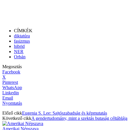
CÍMKÉK
diktatúra
fasizmus
hibrid
NER
Orbán
Megosztás
Facebook
X
Pinterest
WhatsApp
Linkedin
Email
Nyomtatás
Előző cikk
Eugenia S. Lee: Sajtószabadság és képmutatás
Következő cikk
A gendertudomány, mint a szektás butaság céltáblája
Amerikai Népszava