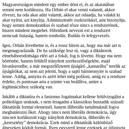
Magyarországon mindent egy ember dönt el, és az akaratában
semmi nem korlátozza. Ha Orbán el akar venni valamit, akkor
elveszi, ha oda akar adni valamit, akkor azt odaadja, ha valakit ki
akar nyírni, azt kinyírja. Adminisztratív eszközökkel, ami bizonyítja,
hogy semmi demokratikus és szabad része nincs a rendszerének,
hiszen mindent megtehet. Hibridnek nevezni ezt a rendszert
nemcsak butaság, hanem rombolás. Butítás és lefegyverzés.
Igen, Orbán lövethetne is, és a rossz hírem az, hogy ma már azt is
megmagyaráznák. De ha szüksége lesz rá, vagy a diktátorok
elmeháborodottsága eléri azt a fokát, fog is lövetni. Hogy ma nem
börtönbe, hanem felülről irányított szerkesztőségekbe, majd
hivatásrendbe, a már megszellőztetett újságíró „kamarába” terelik az
újságírókat, az nem azt jelenti, hogy a sajtó bármennyire is szabad
lenne. Addig, annyira és azért lehet még pofázni, amíg ez a rendszer
érdeke, és pontosan arra a szintre van beállítva, amire a
legitimációhoz szükség van.
Inkább a diktatúra és a fasizmus fogalmakat kellene felülvizsgálni a
politológus uraknak, s nem leragadni a klasszikus huszadik századi
diktatúrák formai elemeinél, hanem illiberális tartalmuknál fogva
meghatározni őket. Ahogy nincs nem liberális demokrácia, úgy
nincsen korlátozott vagy irányított demokrácia, illiberális és
„keresztény” demokrácia. Ezek mind a diktatúrák különböző
álneveken kódolt formái. Ilyen egyszerű lenne ezeknek az újfasiszta