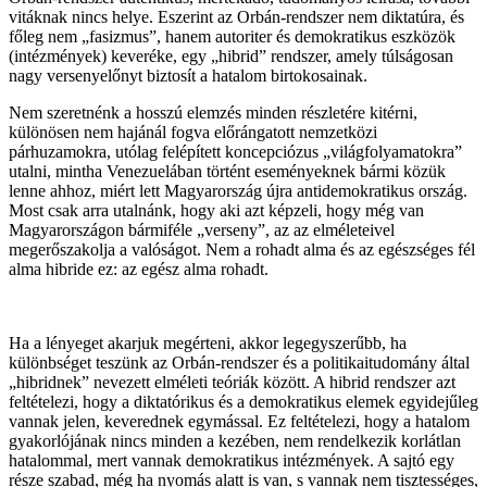
vitáknak nincs helye. Eszerint az Orbán-rendszer nem diktatúra, és
főleg nem „fasizmus”, hanem autoriter és demokratikus eszközök
(intézmények) keveréke, egy „hibrid” rendszer, amely túlságosan
nagy versenyelőnyt biztosít a hatalom birtokosainak.
Nem szeretnénk a hosszú elemzés minden részletére kitérni,
különösen nem hajánál fogva előrángatott nemzetközi
párhuzamokra, utólag felépített koncepciózus „világfolyamatokra”
utalni, mintha Venezuelában történt eseményeknek bármi közük
lenne ahhoz, miért lett Magyarország újra antidemokratikus ország.
Most csak arra utalnánk, hogy aki azt képzeli, hogy még van
Magyarországon bármiféle „verseny”, az az elméleteivel
megerőszakolja a valóságot. Nem a rohadt alma és az egészséges fél
alma hibride ez: az egész alma rohadt.
Ha a lényeget akarjuk megérteni, akkor legegyszerűbb, ha
különbséget teszünk az Orbán-rendszer és a politikaitudomány által
„hibridnek” nevezett elméleti teóriák között. A hibrid rendszer azt
feltételezi, hogy a diktatórikus és a demokratikus elemek egyidejűleg
vannak jelen, keverednek egymással. Ez feltételezi, hogy a hatalom
gyakorlójának nincs minden a kezében, nem rendelkezik korlátlan
hatalommal, mert vannak demokratikus intézmények. A sajtó egy
része szabad, még ha nyomás alatt is van, s vannak nem tisztességes,