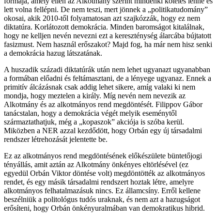
formája, amely ellen az Alkotmány szerint mindenki köteles lenne és
lett volna fellépni. De nem teszi, mert jönnek a „politikatudomány”
okosai, akik 2010-től folyamatosan azt szajkózzák, hogy ez nem
diktatúra. Korlátozott demokrácia. Minden baromságot kitalálnak,
hogy ne kelljen nevén nevezni ezt a kereszténység álarcába bújtatott
fasizmust. Nem használ erőszakot? Majd fog, ha már nem hisz senki
a demokrácia hazug látszatának.
A huszadik századi diktatúrák után nem lehet ugyanazt ugyanabban
a formában előadni és feltámasztani, de a lényege ugyanaz. Ennek a
primitív álcázásnak csak addig lehet sikere, amíg valaki ki nem
mondja, hogy meztelen a király. Míg nevén nem nevezik az
Alkotmány és az alkotmányos rend megdöntését. Filippov Gábor
tanácstalan, hogy a demokrácia végét melyik eseménytől
származtathatjuk, még a „kopaszok” akciója is szóba kerül.
Miközben a NER azzal kezdődött, hogy Orbán egy új társadalmi
rendszer létrehozását jelentette be.
Ez az alkotmányos rend megdöntésének előkészülete büntetőjogi
tényállás, amit aztán az Alkotmány önkényes eltörlésével (ez
egyedül Orbán Viktor döntése volt) megdöntötték az alkotmányos
rendet, és egy másik társadalmi rendszert hoztak létre, amelyre
alkotmányos felhatalmazásuk nincs. Ez államcsíny. Erről kellene
beszélniük a politológus tudós uraknak, és nem azt a hazugságot
erősíteni, hogy Orbán önkényuralmában van demokratikus hibrid.