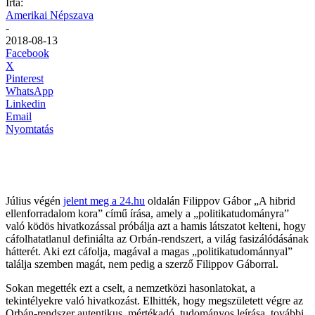
Írta:
Amerikai Népszava
-
2018-08-13
Facebook
X
Pinterest
WhatsApp
Linkedin
Email
Nyomtatás
Július végén
jelent meg a 24.hu
oldalán Filippov Gábor „A hibrid
ellenforradalom kora” című írása, amely a „politikatudományra”
való ködös hivatkozással próbálja azt a hamis látszatot kelteni, hogy
cáfolhatatlanul definiálta az Orbán-rendszert, a világ fasizálódásának
hátterét. Aki ezt cáfolja, magával a magas „politikatudománnyal”
találja szemben magát, nem pedig a szerző Filippov Gáborral.
Sokan megették ezt a cselt, a nemzetközi hasonlatokat, a
tekintélyekre való hivatkozást. Elhitték, hogy megszületett végre az
Orbán-rendszer autentikus, mértékadó, tudományos leírása, további