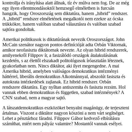
kontrollja és irányítása alatt állnak, tíz év múlva nem fog. De az még
egy ilyen ellentmondásoktól hemzsegő elméletben is furcsán
hangzik, hogy Oroszország sem diktatúra, hanem „hibrid” rendszer.
A „hibrid” rendszer elméletének megalkotói nem ezekre az ócska
trükkökre, hanem valóban szabad választásra és valóban szabad
sajtóra gondoltak.
Amerikai politikusok is diktatúrának nevezik Oroszországot. John
McCain szenátor nagyon pontos definícióját adta Orbán Viktornak,
amikor neofasiszta diktátornak nevezte. Az olyan hibrid rendszerek,
amilyenekről Filippov ír, a fasizálódó országok átalakulásának
kezdetén, s az élettől elszakadt politológusok íróasztalán léteznek,
gyakorlatban nem. Nincs diktátor, aki ilyet megengedne. A mai
Amerika hibrid, amelyben valóságos demokratikus intézményi
háttérrel, liberális demokratikus Alkotmánnyal, abszolút fasiszta és
autokrata intézkedések zajlanak. Ez hibrid rendszer. Orbán
rendszere diktatúra. Egy nyíltan antiszemita és fasiszta rezsim. Hol
vannak ebben demokratikus és független, szabad intézmények? A
CNN szabad, nem a magyar sajtó.
A látszatdemokratikus eszközöket benyalni magánügy, de terjeszteni
ártalmas. Viszont a diktátor nagyon köszöni a nem várt segítséget.
Lehet a pénztárhoz fáradni. Filippov Gábor kedvező elbírálásra
számíthat, miért nem pályáz valamire? Mostantól vannak esélyei.