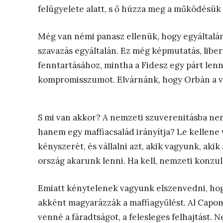
felügyelete alatt, s ő húzza meg a működésük h
Még van némi panasz ellenük, hogy egyáltalá
szavazás egyáltalán. Ez még képmutatás, liber
fenntartásához, mintha a Fidesz egy párt lenn
kompromisszumot. Elvárnánk, hogy Orbán a vil
S mi van akkor? A nemzeti szuverenitásba ne
hanem egy maffiacsalád irányítja? Le kellene 
kényszerét, és vállalni azt, akik vagyunk, akik
ország akarunk lenni. Ha kell, nemzeti konzul
Emiatt kénytelenek vagyunk elszenvedni, hogy
akként magyarázzák a maffiagyűlést. Al Capo
venné a fáradtságot, a felesleges felhajtást. 