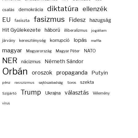
diktatúra
ellenzék
demokrácia
csalás
fasizmus
EU
Fidesz
hazugság
fasiszta
Hit Gyülekezete
háború
illiberalizmus
jogállam
lopás
korrupció
járvány
kereszténység
maffia
magyar
NATO
Magyarország
Magyar Péter
NER
Németh Sándor
nácizmus
Orbán
propaganda
oroszok
Putyin
szekta
pénz
rasszizmus
sajtószabadság
Soros
Trump
választás
Ukrajna
Szijjártó
Vélemény
vírus