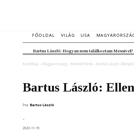
FŐOLDAL
VILÁG
USA
MAGYARORSZÁ
Bartus László: Hogyan nem találkoztam Messivel?
Kezdőlap
Magyarország
Kiemelt hírek
Bartus László: Ellenjelö
Magyarország
Kiemelt hírek
Vélemény
Bartus László: Ellen
Írta:
Bartus László
-
2023-11-19