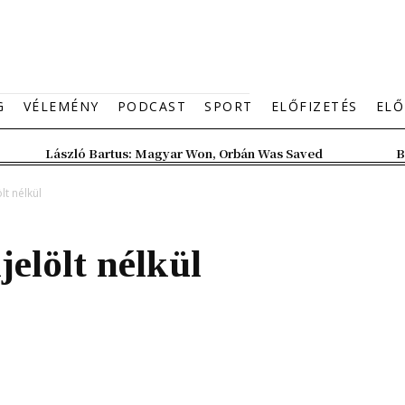
G
VÉLEMÉNY
PODCAST
SPORT
ELŐFIZETÉS
ELŐ
László Bartus: Magyar Won, Orbán Was Saved
B
lt nélkül
jelölt nélkül