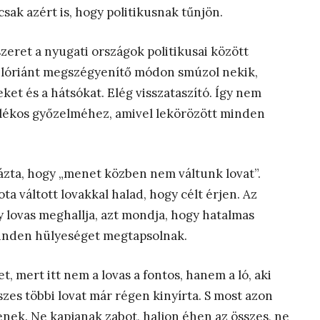
csak azért is, hogy politikusnak tűnjön.
zeret a nyugati országok politikusai között
s Flóriánt megszégyenítő módon smúzol nekik,
eket és a hátsókat. Elég visszataszító. Így nem
alékos győzelméhez, amivel lekörözött minden
ázta, hogy „menet közben nem váltunk lovat”.
a váltott lovakkal halad, hogy célt érjen. Az
y lovas meghallja, azt mondja, hogy hatalmas
minden hülyeséget megtapsolnak.
et, mert itt nem a lovas a fontos, hanem a ló, aki
szes többi lovat már régen kinyírta. S most azon
jenek. Ne kapjanak zabot, haljon éhen az összes, ne