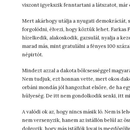
viszont igyekszik fenntartani a látszatot, már 
Mert akárhogy utálja a nyugati demokráciát, s
forgolódni, élvezi, hogy köztük lehet. Farka
hízelkedik, alakoskodik, gazsulál, nyalja a kez
marad más, mint gratulálni a fényes 100 száz
népirtót.
Mindezt azzal a dakota bölcsességgel magyar
Nem tudjuk, ezt honnan vette, mert okos dakot
orbáni mondás jól hangozhat elsőre, de ha eg
hülyeség. De itt nem gondolkodik senki, itt 
A valódi ok az, hogy nincs másik ló. Nem is leh
nem versenyzik, hanem az istállón belül az ös
dolgozik, hogy más istállók lovai is megdögöl