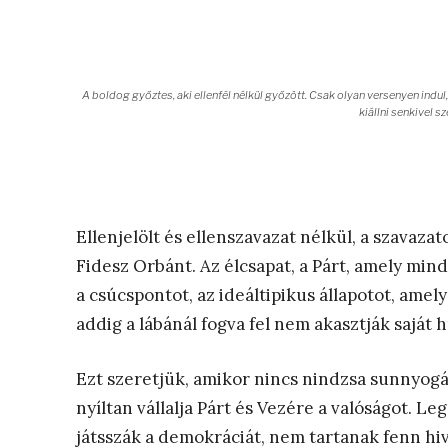
A boldog győztes, aki ellenfél nélkül győzött. Csak olyan versenyen indul
kiállni senkivel 
Ellenjelölt és ellenszavazat nélkül, a szavaza
Fidesz Orbánt. Az élcsapat, a Párt, amely mind
a csúcspontot, az ideáltipikus állapotot, ame
addig a lábánál fogva fel nem akasztják saját h
Ezt szeretjük, amikor nincs nindzsa sunnyog
nyíltan vállalja Párt és Vezére a valóságot.
játsszák a demokráciát, nem tartanak fenn hiv