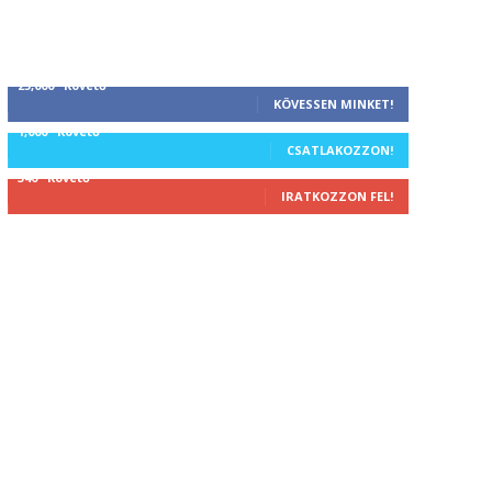
25,000
Követő
KÖVESSEN MINKET!
1,000
Követő
CSATLAKOZZON!
340
Követő
IRATKOZZON FEL!