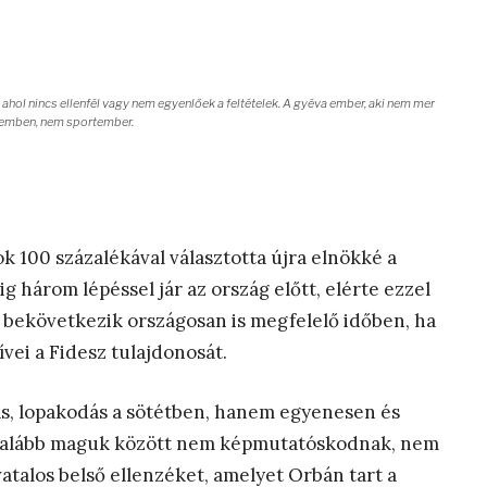
, ahol nincs ellenfél vagy nem egyenlőek a feltételek. A gyéva ember, aki nem mer
szemben, nem sportember.
tok 100 százalékával választotta újra elnökké a
ig három lépéssel jár az ország előtt, elérte ezzel
ly bekövetkezik országosan is megfelelő időben, ha
ívei a Fidesz tulajdonosát.
ás, lopakodás a sötétben, hanem egyenesen és
 Legalább maguk között nem képmutatóskodnak, nem
atalos belső ellenzéket, amelyet Orbán tart a