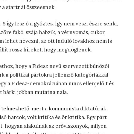
y a startnál összeesnek.
 S így lesz ő a győztes. Így nem veszi észre senki,
szőre fakó, szája habzik, a vérnyomás, cukor,
m lehet nevezni, az ott induló lovakhoz nem is
állít rossz híreket, hogy megdöglenek.
athoz, hogy a Fidesz nevű szervezett bűnözői
k a politikai pártokra jellemző kategóriákkal
gy a Fidesz-demokráciában nincs ellenjelölt és
rt bárki jobban mutatna nála.
 értelmezhető, mert a kommunista diktatúrák
lső harcok, volt kritika és önkritika. Egy párt
t, hogyan alakulnak az erőviszonyok, milyen