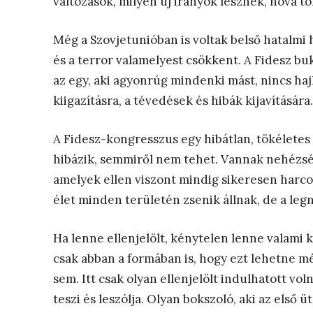
változások, milyen új irányok lesznek, hova tol
Még a Szovjetunióban is voltak belső hatalmi 
és a terror valamelyest csökkent. A Fidesz buk
az egy, aki agyonrúg mindenki mást, nincs ha
kiigazításra, a tévedések és hibák kijavítására
A Fidesz-kongresszus egy hibátlan, tökéletes
hibázik, semmiről nem tehet. Vannak nehézsé
amelyek ellen viszont mindig sikeresen harco
élet minden területén zsenik állnak, de a leg
Ha lenne ellenjelölt, kénytelen lenne valami 
csak abban a formában is, hogy ezt lehetne még
sem. Itt csak olyan ellenjelölt indulhatott vol
teszi és leszólja. Olyan bokszoló, aki az első ü