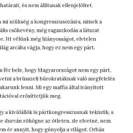
atárait, és nem állítanak ellenjelöltet.
n mi szükség a kongresszusozásra, minek a
ális csökevény, még ragaszkodás a látszat
e. Itt vélünk még hiányosságot, elvtelen
ág arcába vágja, hogy ez nem egy párt.
m fér bele, hogy Magyarországot nem egy párt,
vetni a brüsszeli bürokratáknak való megfelelés
 akarunk lenni. Mi egy maffia által irányított
tációval erősíttetjük meg.
 a kívülállók is pártkongresszusnak tekintik, s
ne durván röhögne az ötleten, de elvetné, nem
Nem ér annyit, hogy gúnyolja a világot. Orbán