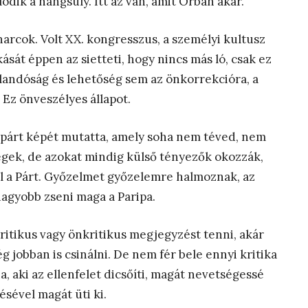
ódik a hangsúly. Itt az van, amit Orbán akar.
harcok. Volt XX. kongresszus, a személyi kultusz
ását éppen az sietteti, hogy nincs más ló, csak ez
jlandóság és lehetőség sem az önkorrekcióra, a
. Ez önveszélyes állapot.
 párt képét mutatta, amely soha nem téved, nem
gek, de azokat mindig külső tényezők okozzák,
l a Párt. Győzelmet győzelemre halmoznak, az
nagyobb zseni maga a Paripa.
kritikus vagy önkritikus megjegyzést tenni, akár
 jobban is csinálni. De nem fér bele ennyi kritika
na, aki az ellenfelet dicsőíti, magát nevetségessé
tésével magát üti ki.