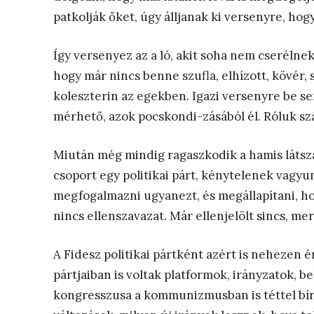
patkolják őket, úgy álljanak ki versenyre, hog
Így versenyez az a ló, akit soha nem cserélnek.
hogy már nincs benne szufla, elhízott, kövér, 
koleszterin az egekben. Igazi versenyre be se
mérhető, azok pocskondi-zásából él. Róluk sz
Miután még mindig ragaszkodik a hamis látsz
csoport egy politikai párt, kénytelenek vagyun
megfogalmazni ugyanezt, és megállapítani, ho
nincs ellenszavazat. Már ellenjelölt sincs, me
A Fidesz politikai pártként azért is nehezen
pártjaiban is voltak platformok, irányzatok, be
kongresszusa a kommunizmusban is téttel bír