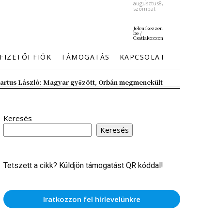
augusztus8,
szombat
Jelentkezzen
be /
Csatlakozzon
FIZETŐI FIÓK
TÁMOGATÁS
KAPCSOLAT
artus László: Magyar győzött, Orbán megmenekült
Keresés
Keresés
Tetszett a cikk? Küldjön támogatást QR kóddal!
Iratkozzon fel hírlevelünkre