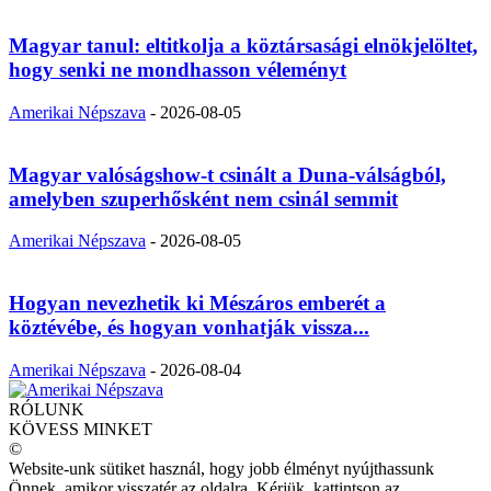
Magyar tanul: eltitkolja a köztársasági elnökjelöltet,
hogy senki ne mondhasson véleményt
Amerikai Népszava
-
2026-08-05
Magyar valóságshow-t csinált a Duna-válságból,
amelyben szuperhősként nem csinál semmit
Amerikai Népszava
-
2026-08-05
Hogyan nevezhetik ki Mészáros emberét a
köztévébe, és hogyan vonhatják vissza...
Amerikai Népszava
-
2026-08-04
RÓLUNK
KÖVESS MINKET
©
Website-unk sütiket használ, hogy jobb élményt nyújthassunk
Önnek, amikor visszatér az oldalra. Kérjük, kattintson az