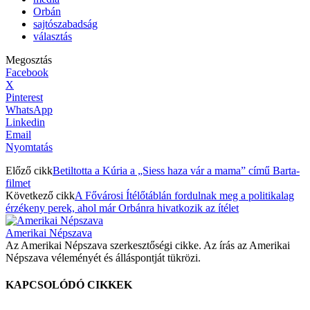
Orbán
sajtószabadság
választás
Megosztás
Facebook
X
Pinterest
WhatsApp
Linkedin
Email
Nyomtatás
Előző cikk
Betiltotta a Kúria a „Siess haza vár a mama” című Barta-
filmet
Következő cikk
A Fővárosi Ítélőtáblán fordulnak meg a politikalag
érzékeny perek, ahol már Orbánra hivatkozik az ítélet
Amerikai Népszava
Az Amerikai Népszava szerkesztőségi cikke. Az írás az Amerikai
Népszava véleményét és álláspontját tükrözi.
KAPCSOLÓDÓ CIKKEK