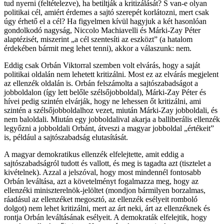
tud nyerni (feltételezve), ha betiltják a kritizálását? S van-e olyan
politikai cél, amiért érdemes a sajtó szerepét korlátozni, mert csak
úgy érhető el a cél? Ha figyelmen kívül hagyjuk a két hasonlóan
gondolkodó nagyság, Niccolo Machiavelli és Márki-Zay Péter
alaptézisét, miszerint „a cél szentesíti az eszközt” (a hatalom
érdekében bármit meg lehet tenni), akkor a válaszunk: nem.
Eddig csak Orbán Viktorral szemben volt elvárás, hogy a saját
politikai oldalán nem lehetett kritizálni. Most ez az elvárás megjelent
az ellenzék oldalán is. Orbán felszámolta a sajtószabadságot a
jobboldalon (így lett belőle szélsőjobboldal), Márki-Zay Péter és
hívei pedig szintén elvárják, hogy ne lehessen őt kritizálni, ami
szintén a szélsőjobboldalhoz vezet, miután Márki-Zay jobboldali, és
nem baloldali. Miután egy jobboldalival akarja a balliberális ellenzék
legyőzni a jobboldali Orbánt, átveszi a magyar jobboldal „értékeit”
is, például a sajtószabadság elutasítását.
A magyar demokratikus ellenzék elfelejtette, amit eddig a
sajtószabadságról tudott és vallott, és meg is tagadta azt (tisztelet a
kivételnek). Azzal a jelszóval, hogy most mindennél fontosabb
Orbán leváltása, azt a követelményt fogalmazza meg, hogy az
ellenzéki miniszterelnök-jelöltet (mondjon bármilyen borzalmas,
ráadásul az ellenzéket megosztó, az ellenzék esélyeit romboló
dolgot) nem lehet kritizálni, mert az árt neki, árt az ellenzéknek és
rontja Orbán leváltásának esélyeit. A demokraták elfelejtik, hogy