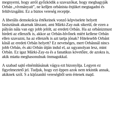
megnyerni, hogy arról győzködik a szavazókat, hogy meghagyják
Orbán „vívmányait”, ne kelljen orbánista énjüket megtagadni és
felülvizsgálni. Ez a biztos vereség receptje.
A liberális demokrácia értékeinek vonzó képviselete helyett
fasisztának akarnak látszani, ami Márki-Zay-nak sikerül, de ezen a
pályán nála van egy jobb jelölt, az eredeti Orbán. Ha az orbánizmust
hirdeti az ellenzék is, akkor az Orbán-hívőnek miért kellene Orbán
ellen szavazni, ha az ellenzék is azt tartja jónak? Hitelesebb Orbánt
kínál az eredeti Orbán helyett? Ez nevetséges, mert Orbánnál nincs
jobb Orbán, és aki Orbán útján indul el, az ugyanolyan lesz, mint
Orbán. Ez igaz Márki-Zay-ra és a fanatikus követőire, de azokra is,
akik miatta meghasonulnak önmagukkal.
A szabad sajtó elnémításának vágya ezt bizonyítja. Legyen ez
figyelmeztető jel. Tudjuk, hogy ezt éppen azok nem tekintik annak,
akiknek szól. S a kijózanító vereségből sem értenek majd.