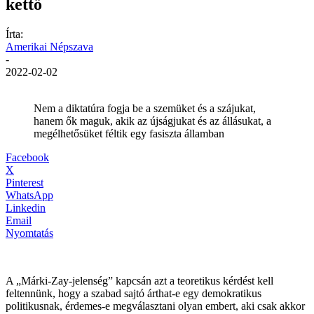
kettő
Írta:
Amerikai Népszava
-
2022-02-02
Nem a diktatúra fogja be a szemüket és a szájukat,
hanem ők maguk, akik az újságjukat és az állásukat, a
megélhetősüket féltik egy fasiszta államban
Facebook
X
Pinterest
WhatsApp
Linkedin
Email
Nyomtatás
A „Márki-Zay-jelenség” kapcsán azt a teoretikus kérdést kell
feltennünk, hogy a szabad sajtó árthat-e egy demokratikus
politikusnak, érdemes-e megválasztani olyan embert, aki csak akkor