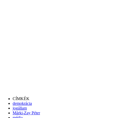
CÍMKÉK
demokrácia
jogállam
Márki-Zay Péter
média