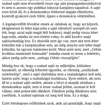
szabad sajtó nem téveszthető össze egy párt propagandaosztályával
és nem is azonos egy politikai irányzat kampánycsapatával. A sajtó
ezen kívül áll, és a demokratikus értékrend alapján ellenőrzést,
kontrollt gyakorol ezek fölött, éppen a demokrácia védelmében.
A legalapvetőbb tévedése ennek az oldalnak az, hogy azt képzeli,
ideiglenesen ki lehet kapcsolni a sajtó ellenőrző szerepét (és nem
érti, hogy azzal saját magát ítéli bukásra), majd pedig vissza lehet
kapcsolni, mintha mi sem történt volna, és attól kezdve majd
sajtószabadság lesz. Ez abszolút nem így van, mert akit nem lehet
kritizálni már a kampányában sem, azt még annyira sem lehet majd
kritizálni, ha egyszer hatalomra kerül. Most azért nem, mert „Orbán
leváltása mindennél fontosabb” (mintha ennek ez lenne a feltétele),
akkor pedig azért nem, „nehogy Orbán visszajöjjön”.
Mindig lesz ok, hogy a szabad sajtó ne működjön, különben
hazaáruló, az ellenség lefizetett ügynöke, az ellenség „uszályának
szekértolója”, mert a sajtó elnémítása nem a szabadsághoz kell neki,
hanem azért, hogy a szabadságot korlátozza. Ilyen embert, aki nem
áll ki a szabad sajtó mellett, akinek a hívei el akarják némítani a
demokratikus sajtót, nem is lenne szabad jelölni, azonnal le kell
váltani, mint potenciális diktátort. Diktátort pedig diktátorra nem
cserélünk. A szabad sajtónak ezt meg kell írnia. Ez a dolga.
Ezért feleslegesen erőlködnek azok, akik azt gondolják, hogy majd