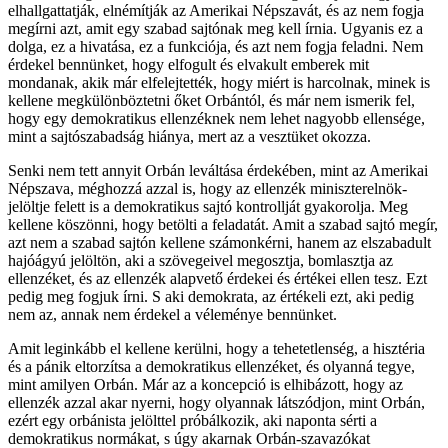
elhallgattatják, elnémítják az Amerikai Népszavát, és az nem fogja
megírni azt, amit egy szabad sajtónak meg kell írnia. Ugyanis ez a
dolga, ez a hivatása, ez a funkciója, és azt nem fogja feladni. Nem
érdekel bennünket, hogy elfogult és elvakult emberek mit
mondanak, akik már elfelejtették, hogy miért is harcolnak, minek is
kellene megkülönböztetni őket Orbántól, és már nem ismerik fel,
hogy egy demokratikus ellenzéknek nem lehet nagyobb ellensége,
mint a sajtószabadság hiánya, mert az a vesztüket okozza.
Senki nem tett annyit Orbán leváltása érdekében, mint az Amerikai
Népszava, méghozzá azzal is, hogy az ellenzék miniszterelnök-
jelöltje felett is a demokratikus sajtó kontrollját gyakorolja. Meg
kellene köszönni, hogy betölti a feladatát. Amit a szabad sajtó megír,
azt nem a szabad sajtón kellene számonkérni, hanem az elszabadult
hajóágyú jelöltön, aki a szövegeivel megosztja, bomlasztja az
ellenzéket, és az ellenzék alapvető érdekei és értékei ellen tesz. Ezt
pedig meg fogjuk írni. S aki demokrata, az értékeli ezt, aki pedig
nem az, annak nem érdekel a véleménye bennünket.
Amit leginkább el kellene kerülni, hogy a tehetetlenség, a hisztéria
és a pánik eltorzítsa a demokratikus ellenzéket, és olyanná tegye,
mint amilyen Orbán. Már az a koncepció is elhibázott, hogy az
ellenzék azzal akar nyerni, hogy olyannak látszódjon, mint Orbán,
ezért egy orbánista jelölttel próbálkozik, aki naponta sérti a
demokratikus normákat, s úgy akarnak Orbán-szavazókat