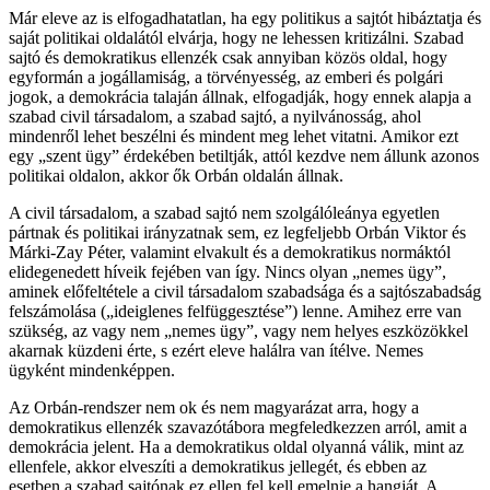
Már eleve az is elfogadhatatlan, ha egy politikus a sajtót hibáztatja és
saját politikai oldalától elvárja, hogy ne lehessen kritizálni. Szabad
sajtó és demokratikus ellenzék csak annyiban közös oldal, hogy
egyformán a jogállamiság, a törvényesség, az emberi és polgári
jogok, a demokrácia talaján állnak, elfogadják, hogy ennek alapja a
szabad civil társadalom, a szabad sajtó, a nyilvánosság, ahol
mindenről lehet beszélni és mindent meg lehet vitatni. Amikor ezt
egy „szent ügy” érdekében betiltják, attól kezdve nem állunk azonos
politikai oldalon, akkor ők Orbán oldalán állnak.
A civil társadalom, a szabad sajtó nem szolgálóleánya egyetlen
pártnak és politikai irányzatnak sem, ez legfeljebb Orbán Viktor és
Márki-Zay Péter, valamint elvakult és a demokratikus normáktól
elidegenedett híveik fejében van így. Nincs olyan „nemes ügy”,
aminek előfeltétele a civil társadalom szabadsága és a sajtószabadság
felszámolása („ideiglenes felfüggesztése”) lenne. Amihez erre van
szükség, az vagy nem „nemes ügy”, vagy nem helyes eszközökkel
akarnak küzdeni érte, s ezért eleve halálra van ítélve. Nemes
ügyként mindenképpen.
Az Orbán-rendszer nem ok és nem magyarázat arra, hogy a
demokratikus ellenzék szavazótábora megfeledkezzen arról, amit a
demokrácia jelent. Ha a demokratikus oldal olyanná válik, mint az
ellenfele, akkor elveszíti a demokratikus jellegét, és ebben az
esetben a szabad sajtónak ez ellen fel kell emelnie a hangját. A