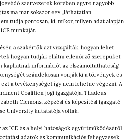
és jogvédő szervezetek körében egyre nagyobb
jtás ma már sokszor egy „láthatatlan
em tudja pontosan, ki, mikor, milyen adat alapján
 ICE munkáját.
én a szakértők azt vizsgálták, hogyan lehet
zetek hogyan tudják ellátni ellenőrző szerepüket
n kaphatnak információt az elszámoltathatóság
ékenységét szándékosan vonják ki a törvények és
n ezt a tevékenységet így nem lehetne végezni. A
endment Coalition jogi igazgatója, Thadeus
izabeth Clemons, képzési és képesítési igazgató
e University kutatatója voltak.
y az ICE és a helyi hatóságok együttműködéséről
óztatási adatok és kommunikációs feljegyzések