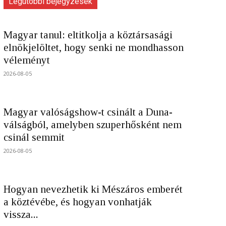
Legutóbbi bejegyzések
Magyar tanul: eltitkolja a köztársasági
elnökjelöltet, hogy senki ne mondhasson
véleményt
2026-08-05
Magyar valóságshow-t csinált a Duna-
válságból, amelyben szuperhősként nem
csinál semmit
2026-08-05
Hogyan nevezhetik ki Mészáros emberét
a köztévébe, és hogyan vonhatják
vissza...