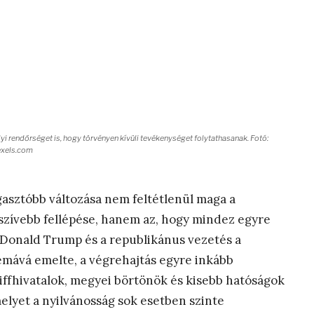
i rendőrséget is, hogy törvényen kívüli tevékenységet folytathasanak. Fotó:
xels.com
gasztóbb változása nem feltétlenül maga a
szívebb fellépése, hanem az, hogy mindez egyre
Donald Trump és a republikánus vezetés a
témává emelte, a végrehajtás egyre inkább
riffhivatalok, megyei börtönök és kisebb hatóságok
lyet a nyilvánosság sok esetben szinte