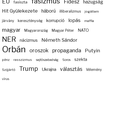
fasizmus
EU
Fidesz
hazugság
fasiszta
Hit Gyülekezete
háború
illiberalizmus
jogállam
lopás
korrupció
járvány
kereszténység
maffia
magyar
NATO
Magyarország
Magyar Péter
NER
Németh Sándor
nácizmus
Orbán
propaganda
oroszok
Putyin
szekta
pénz
rasszizmus
sajtószabadság
Soros
Trump
választás
Ukrajna
Szijjártó
Vélemény
vírus