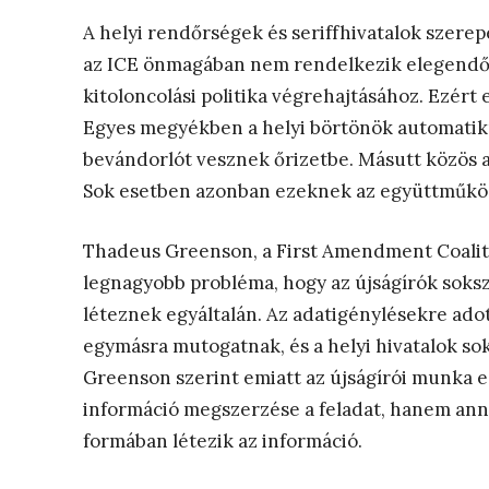
A helyi rendőrségek és seriffhivatalok szere
az ICE önmagában nem rendelkezik elegendő 
kitoloncolási politika végrehajtásához. Ezért
Egyes megyékben a helyi börtönök automatiku
bevándorlót vesznek őrizetbe. Másutt közös 
Sok esetben azonban ezeknek az együttműköd
Thadeus Greenson, a First Amendment Coaliti
legnagyobb probléma, hogy az újságírók sok
léteznek egyáltalán. Az adatigénylésekre ado
egymásra mutogatnak, és a helyi hivatalok sok
Greenson szerint emiatt az újságírói munka 
információ megszerzése a feladat, hanem annak
formában létezik az információ.