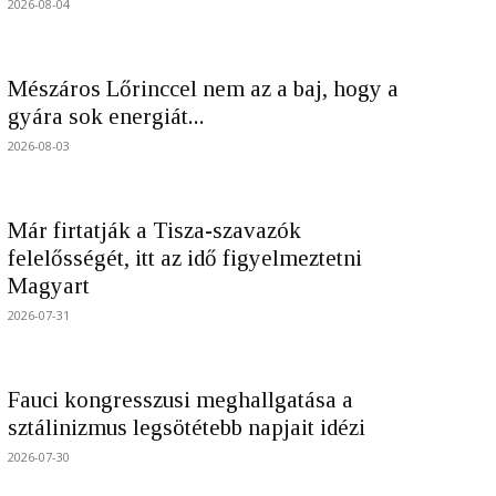
2026-08-04
Mészáros Lőrinccel nem az a baj, hogy a
gyára sok energiát...
2026-08-03
Már firtatják a Tisza-szavazók
felelősségét, itt az idő figyelmeztetni
Magyart
2026-07-31
Fauci kongresszusi meghallgatása a
sztálinizmus legsötétebb napjait idézi
2026-07-30