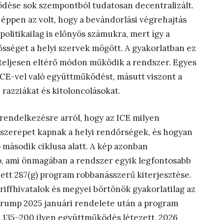
ödése sok szempontból tudatosan decentralizált.
éppen az volt, hogy a bevándorlási végrehajtás
 politikailag is előnyös számukra, mert így a
ősséget a helyi szervek mögött. A gyakorlatban ez
n teljesen eltérő módon működik a rendszer. Egyes
ICE-vel való együttműködést, másutt viszont a
 razziákat és kitoloncolásokat.
rendelkezésre arról, hogy az ICE milyen
n szerepet kapnak a helyi rendőrségek, és hogyan
 második ciklusa alatt. A kép azonban
, ami önmagában a rendszer egyik legfontosabb
zett 287(g) program robbanásszerű kiterjesztése.
riffhivatalok és megyei börtönök gyakorlatilag az
rump 2025 januári rendelete után a program
l 135–200 ilyen együttműködés létezett, 2026