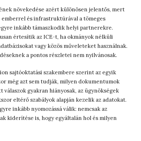
pének növekedése azért különösen jelentős, mert
emberrel és infrastruktúrával a tömeges
 egyre inkább támaszkodik helyi partnerekre.
san értesítik az ICE-t, ha okmányok nélküli
adatbázisokat vagy közös műveleteket használnak.
éseknek a pontos részletei nem nyilvánosak.
on sajtóoktatási szakembere szerint az egyik
szor még azt sem tudják, milyen dokumentumok
tt válaszok gyakran hiányosak, az ügynökségek
szor eltérő szabályok alapján kezelik az adatokat.
egyre inkább nyomozássá válik: nemcsak az
 kiderítése is, hogy egyáltalán hol és milyen