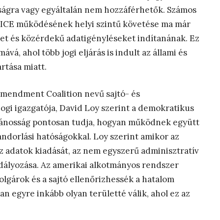
ságra vagy egyáltalán nem hozzáférhetők. Számos
az ICE működésének helyi szintű követése ma már
ket és közérdekű adatigényléseket indítanának. Ez
vá, ahol több jogi eljárás is indult az állami és
artása miatt.
 Amendment Coalition nevű sajtó- és
ogi igazgatója, David Loy szerint a demokratikus
ilvánosság pontosan tudja, hogyan működnek együtt
ándorlási hatóságokkal. Loy szerint amikor az
z adatok kiadását, az nem egyszerű adminisztratív
dályozása. Az amerikai alkotmányos rendszer
olgárok és a sajtó ellenőrizhessék a hatalom
 egyre inkább olyan területté válik, ahol ez az