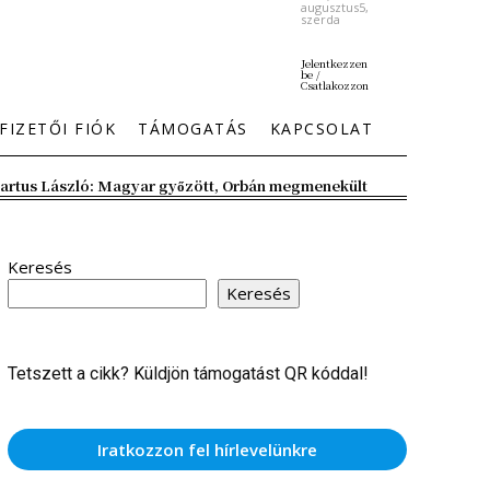
augusztus5,
szerda
Jelentkezzen
be /
Csatlakozzon
FIZETŐI FIÓK
TÁMOGATÁS
KAPCSOLAT
artus László: Magyar győzött, Orbán megmenekült
Keresés
Keresés
Tetszett a cikk? Küldjön támogatást QR kóddal!
Iratkozzon fel hírlevelünkre