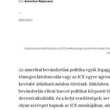
Írta:
Amerikai Népszava
-
2026-04-27
Szándékosan átláthatatlan az ICE tevékenysége, amibe bevonják a hely
pe
Az amerikai bevándorlási politika egyik legag
tömeges kitoloncolás vagy az ICE egyre agres
kevésbé átlátható módon történik. Miközben 
bevándorlás elleni harcot politikai központi 
decentralizálódik, és a helyi rendőrségek, se
olyan szerepet kapnak az ICE munkájában, ame