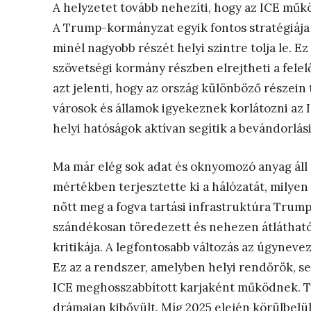
A helyzetet tovább nehezíti, hogy az ICE műk
A Trump-kormányzat egyik fontos stratégiája 
minél nagyobb részét helyi szintre tolja le. Ez
szövetségi kormány részben elrejtheti a felel
azt jelenti, hogy az ország különböző részei
városok és államok igyekeznek korlátozni az 
helyi hatóságok aktívan segítik a bevándorlási
Ma már elég sok adat és oknyomozó anyag áll 
mértékben terjesztette ki a hálózatát, milye
nőtt meg a fogva tartási infrastruktúra Trump
szándékosan töredezett és nehezen átlátható
kritikája. A legfontosabb változás az úgyneve
Ez az a rendszer, amelyben helyi rendőrök, se
ICE meghosszabbított karjaként működnek. T
drámaian kibővült. Míg 2025 elején körülbelü