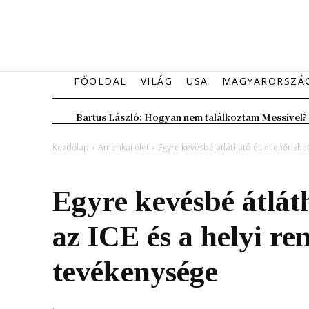
FŐOLDAL
VILÁG
USA
MAGYARORSZÁ
Bartus László: Hogyan nem találkoztam Messivel?
Kezdőlap
Amerikai élet
Egyre kevésbé átlátható és ellenőrizhet
Amerikai élet
Egyre kevésbé átláth
az ICE és a helyi r
tevékenysége