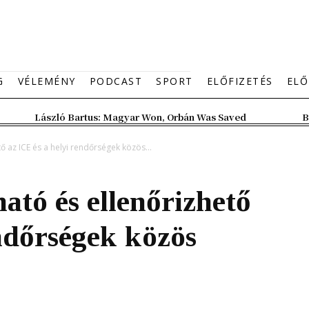
G
VÉLEMÉNY
PODCAST
SPORT
ELŐFIZETÉS
ELŐ
László Bartus: Magyar Won, Orbán Was Saved
B
ő az ICE és a helyi rendőrségek közös...
ató és ellenőrizhető
endőrségek közös