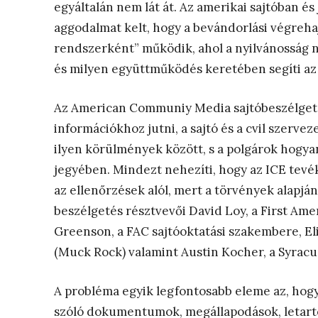
egyáltalán nem lát át. Az amerikai sajtóban 
aggodalmat kelt, hogy a bevándorlási végreha
rendszerként” működik, ahol a nyilvánosság n
és milyen együttműködés keretében segíti az
Az American Communiy Media sajtóbeszélgetés
információkhoz jutni, a sajtó és a cvil szerve
ilyen körülmények között, s a polgárok hogya
jegyében. Mindezt nehezíti, hogy az ICE tev
az ellenőrzések alól, mert a törvények alapjá
beszélgetés résztvevői David Loy, a First Am
Greenson, a FAC sajtóoktatási szakembere, El
(Muck Rock) valamint Austin Kocher, a Syracus
A probléma egyik legfontosabb eleme az, hog
szóló dokumentumok, megállapodások, letart