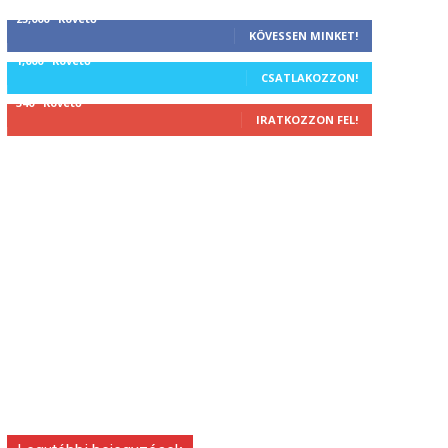
25,000
Követő
KÖVESSEN MINKET!
1,000
Követő
CSATLAKOZZON!
340
Követő
IRATKOZZON FEL!