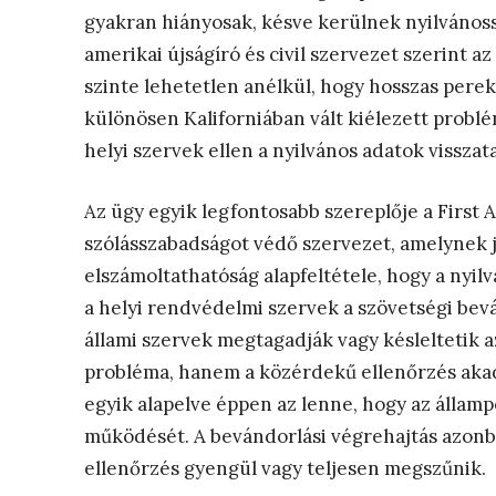
gyakran hiányosak, késve kerülnek nyilvános
amerikai újságíró és civil szervezet szerint 
szinte lehetetlen anélkül, hogy hosszas pere
különösen Kaliforniában vált kiélezett problémá
helyi szervek ellen a nyilvános adatok visszat
Az ügy egyik legfontosabb szereplője a First
szólásszabadságot védő szervezet, amelynek j
elszámoltathatóság alapfeltétele, hogy a ny
a helyi rendvédelmi szervek a szövetségi bev
állami szervek megtagadják vagy késleltetik a
probléma, hanem a közérdekű ellenőrzés aka
egyik alapelve éppen az lenne, hogy az államp
működését. A bevándorlási végrehajtás azonban
ellenőrzés gyengül vagy teljesen megszűnik.