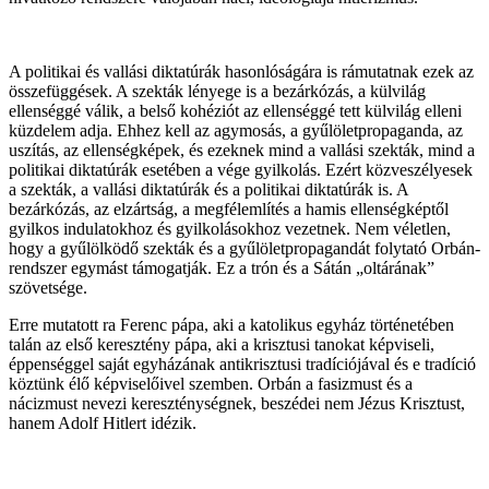
A politikai és vallási diktatúrák hasonlóságára is rámutatnak ezek az
összefüggések. A szekták lényege is a bezárkózás, a külvilág
ellenséggé válik, a belső kohéziót az ellenséggé tett külvilág elleni
küzdelem adja. Ehhez kell az agymosás, a gyűlöletpropaganda, az
uszítás, az ellenségképek, és ezeknek mind a vallási szekták, mind a
politikai diktatúrák esetében a vége gyilkolás. Ezért közveszélyesek
a szekták, a vallási diktatúrák és a politikai diktatúrák is. A
bezárkózás, az elzártság, a megfélemlítés a hamis ellenségképtől
gyilkos indulatokhoz és gyilkolásokhoz vezetnek. Nem véletlen,
hogy a gyűlölködő szekták és a gyűlöletpropagandát folytató Orbán-
rendszer egymást támogatják. Ez a trón és a Sátán „oltárának”
szövetsége.
Erre mutatott ra Ferenc pápa, aki a katolikus egyház történetében
talán az első keresztény pápa, aki a krisztusi tanokat képviseli,
éppenséggel saját egyházának antikrisztusi tradíciójával és e tradíció
köztünk élő képviselőivel szemben. Orbán a fasizmust és a
nácizmust nevezi kereszténységnek, beszédei nem Jézus Krisztust,
hanem Adolf Hitlert idézik.