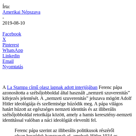
Írta:
Amerikai Népszava
-
2019-08-10
Facebook
X
Pinterest
WhatsApp
Linkedin
Email
Nyomtatás
A
La Stampa című olasz lapnak adott interjújában
Ferenc pápa
azonosította a szélsőjobboldal által használt „nemzeti szuverenitás”
kifejezés jelentését. A „nemzeti szuverenitás” jelszava mögött Adolf
Hitler ideológiája és szellemisége húzódik meg. A pápa világos
határt húzott az egészséges nemzeti identitás és az illiberális
szélsőjobboldal retorikája között, amely a hamis keresztény-nemzeti
identitással valóban a náci ideológiát eleveníti fel.
Ferenc pápa szerint az illiberális politikusok részéről
olyan beszédek hangzanak el, amelyek Hitler 1934-es