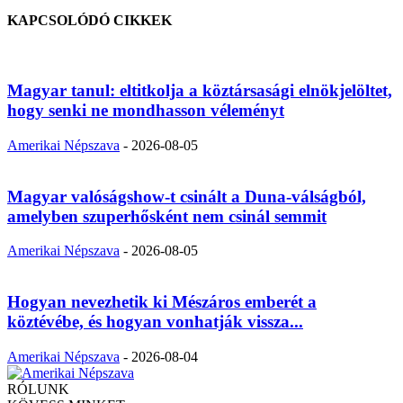
KAPCSOLÓDÓ CIKKEK
Magyar tanul: eltitkolja a köztársasági elnökjelöltet,
hogy senki ne mondhasson véleményt
Amerikai Népszava
-
2026-08-05
Magyar valóságshow-t csinált a Duna-válságból,
amelyben szuperhősként nem csinál semmit
Amerikai Népszava
-
2026-08-05
Hogyan nevezhetik ki Mészáros emberét a
köztévébe, és hogyan vonhatják vissza...
Amerikai Népszava
-
2026-08-04
RÓLUNK