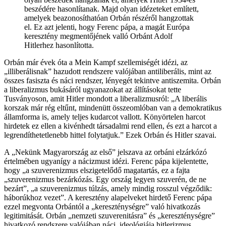
beszédére hasonlítanak. Majd olyan idézeteket említett,
amelyek beazonosíthatóan Orbán részéről hangzottak
el. Ez azt jelenti, hogy Ferenc pápa, a magát Európa
keresztény megmentőjének valló Orbánt Adolf
Hitlerhez hasonlította.
Orbán már évek óta a Mein Kampf szellemiségét idézi, az
„illiberálisnak” hazudott rendszere valójában antiliberális, mint az
összes fasiszta és náci rendszer, lényegét tekintve antiszemita. Orbán
a liberalizmus bukásáról ugyanazokat az állításokat tette
Tusványoson, amit Hitler mondott a liberalizmusról: „A liberális
korszak már rég eltűnt, mindenütt összeomlóban van a demokr
atikus
államforma is, amely teljes kudarcot vallott. Könyörtelen harcot
hirdetek ez ellen a kivénhedt társadalmi rend ellen, és ezt a harcot a
legrendíthetetlenebb hittel folytatjuk.” Ezek Orbán és Hitler szavai.
A „Nekünk Magyarország az első” jelszava az orbáni elzárkózó
értelmében ugyanígy a nácizmust idézi. Ferenc pápa kijelentette,
hogy „a szuverenizmus elszigetelődő magatartás, ez a fajta
„szuverenizmus bezárkózás. Egy ország legyen szuverén, de ne
bezárt”, „a szuverenizmus túlzás, amely mindig rosszul végződik:
háborúkhoz vezet”. A keresztény alapelveket hirdető Ferenc pápa
ezzel megvonta Orbántól a „kereszténységre” való hivatkozás
legitimitását. Orbán „nemzeti szuverenitásra” és „kereszténységre”
hivatkozó rendszere valójában náci, ideológiája hitlerizmus.