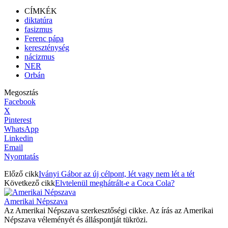
CÍMKÉK
diktatúra
fasizmus
Ferenc pápa
kereszténység
nácizmus
NER
Orbán
Megosztás
Facebook
X
Pinterest
WhatsApp
Linkedin
Email
Nyomtatás
Előző cikk
Iványi Gábor az új célpont, lét vagy nem lét a tét
Következő cikk
Elvtelenül meghátrált-e a Coca Cola?
Amerikai Népszava
Az Amerikai Népszava szerkesztőségi cikke. Az írás az Amerikai
Népszava véleményét és álláspontját tükrözi.