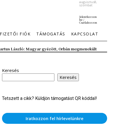
augusztus8,
szombat
Jelentkezzen
be /
Csatlakozzon
FIZETŐI FIÓK
TÁMOGATÁS
KAPCSOLAT
artus László: Magyar győzött, Orbán megmenekült
Keresés
Keresés
Tetszett a cikk? Küldjön támogatást QR kóddal!
Iratkozzon fel hírlevelünkre