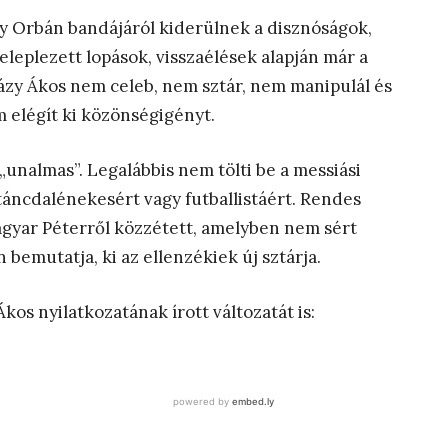
y Orbán bandájáról kiderülnek a disznóságok,
leleplezett lopások, visszaélések alapján már a
zy Ákos nem celeb, nem sztár, nem manipulál és
m elégít ki közönségigényt.
„unalmas”. Legalábbis nem tölti be a messiási
táncdalénekesért vagy futballistáért. Rendes
Magyar Péterről közzétett, amelyben nem sért
bemutatja, ki az ellenzékiek új sztárja.
kos nyilatkozatának írott változatát is: