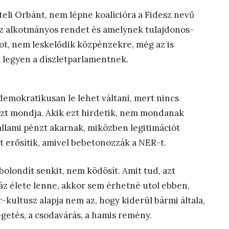
li Orbánt, nem lépne koalícióra a Fidesz nevű
az alkotmányos rendet és amelynek tulajdonos-
tot, nem leskelődik közpénzekre, még az is
ja legyen a díszletparlamentnek.
emokratikusan le lehet váltani, mert nincs
ezt mondja. Akik ezt hirdetik, nem mondanak
 állami pénzt akarnak, miközben legitimációt
 erősítik, amivel bebetonozzák a NER-t.
londít senkit, nem ködösít. Amit tud, azt
z élete lenne, akkor sem érhetné utol ebben,
-kultusz alapja nem az, hogy kiderül bármi általa,
getés, a csodavárás, a hamis remény.