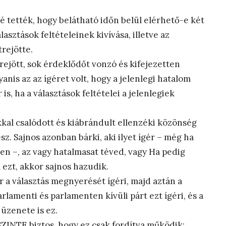
é tették, hogy belátható időn belül elérhető-e két
lasztások feltételeinek kivívása, illetve az
trejötte.
rejött, sok érdeklődőt vonzó és kifejezetten
is az az ígéret volt, hogy a jelenlegi hatalom
s, ha a választások feltételei a jelenlegiek
 okkal csalódott és kiábrándult ellenzéki közönség
sz. Sajnos azonban bárki, aki ilyet ígér – még ha
ben –, az vagy hatalmasat téved, vagy Ha pedig
 ezt, akkor sajnos hazudik.
r a választás megnyerését ígéri, majd aztán a
rlamenti és parlamenten kívüli párt ezt ígéri, és a
 üzenete is ez.
SZINTE biztos, hogy ez csak fordítva működik: