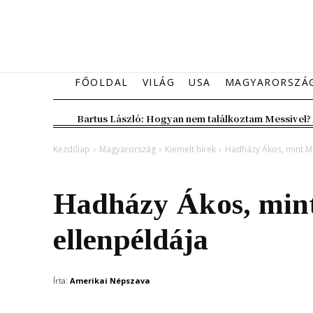
FŐOLDAL
VILÁG
USA
MAGYARORSZÁ
Bartus László: Hogyan nem találkoztam Messivel?
Kezdőlap
Magyarország
Kiemelt hírek
Hadházy Ákos, mint Ma
Magyarország
Kiemelt hírek
Hadházy Ákos, min
ellenpéldája
Írta:
Amerikai Népszava