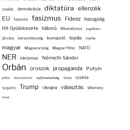
diktatúra
ellenzék
demokrácia
csalás
fasizmus
EU
Fidesz
hazugság
fasiszta
Hit Gyülekezete
háború
illiberalizmus
jogállam
lopás
korrupció
járvány
kereszténység
maffia
magyar
NATO
Magyarország
Magyar Péter
NER
Németh Sándor
nácizmus
Orbán
propaganda
oroszok
Putyin
szekta
pénz
rasszizmus
sajtószabadság
Soros
Trump
választás
Ukrajna
Szijjártó
Vélemény
vírus