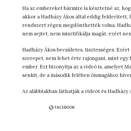
Ha az embereket bármire is késztetné az, hog
akkor a Hadházy Ákos által eddig felderített, 
rendszert régen megdönthették volna. Hadhá
nem sejtet, nem misztifikálja magát, ezért ne
Hadházy Ákos becsületes, tisztességes. Ezért 
szerepet, nem lehet érte rajongani, mint egy 
ember. Ezt bizonyítja az a videó is, amelyet 
senkit, de a második felében önmagához híven 
Az alábbiakban láthatják a videót és Hadházy Á