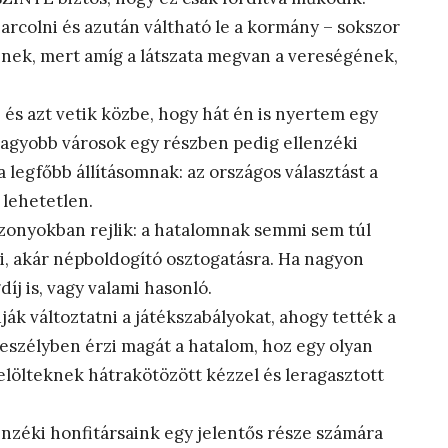
iharcolni és azután váltható le a kormány – sokszor
znek, mert amíg a látszata megvan a vereségének,
és azt vetik közbe, hogy hát én is nyertem egy
nagyobb városok egy részben pedig ellenzéki
legfőbb állításomnak: az országos választást a
lehetetlen.
zonyokban rejlik: a hatalomnak semmi sem túl
i, akár népboldogító osztogatásra. Ha nagyon
íj is, vagy valami hasonló.
ák változtatni a játékszabályokat, ahogy tették a
veszélyben érzi magát a hatalom, hoz egy olyan
elölteknek hátrakötözött kézzel és leragasztott
enzéki honfitársaink egy jelentős része számára