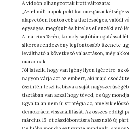
A videón elhangzottak írott változata:
„Az elmúlt napok politikai mozgásai kétségess
alapvetően fontos cél: a tisztességes, valódi vá
egységes, megújult és hiteles ellenzéki erő lé
A március 15-én, komoly sajtótámogatással lét
sikeres rendezvény legfontosabb üzenete ugyan
leváltható a következő választáson, még akkor i
maradnak.
Jól látszik, hogy van igény ilyen ígéretre, az
nagyon várja azt az embert, aki majd csodát te
őszintén teszi is, bízva a saját nagyszerűségé
tisztában van azzal hogy téved, és úgy mondja
Egyáltalán nem új stratégia az, amelyik előszö
demokrácia visszaállítását. Az összes eddigi pa
március 15-ét zászlóbontásra használó új párt
De hiába mondja ezt szinte mindenki, sajnos 