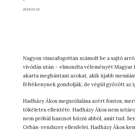
-
2024-03-22
Nagyon visszafogottan számolt be a sajtó arró
vívódás után – elmondta véleményét Magyar P
akarta megbántani azokat, akik újabb messiást
féltékenynek gondolják, de végül győzött az 
Hadházy Ákos megszólalása azért fontos, mert 
tökéletes ellentéte. Hadházy Ákos nem sztáro
nem próbál hasznot húzni abból, amit tud. Sen
Orbán-rendszer ellenfelei. Hadházy Ákos kem