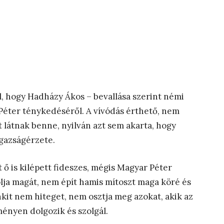
l, hogy Hadházy Ákos – bevallása szerint némi
éter ténykedéséről. A vívódás érthető, nem
 látnak benne, nyilván azt sem akarta, hogy
igazságérzete.
ő is kilépett fideszes, mégis Magyar Péter
lja magát, nem épít hamis mítoszt maga köré és
kit nem hiteget, nem osztja meg azokat, akik az
ényen dolgozik és szolgál.