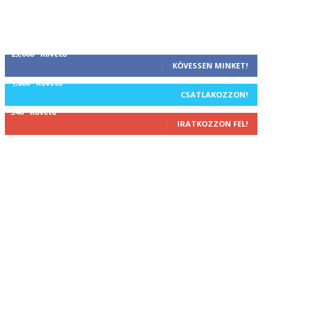
25,000
Követő
KÖVESSEN MINKET!
1,000
Követő
CSATLAKOZZON!
340
Követő
IRATKOZZON FEL!