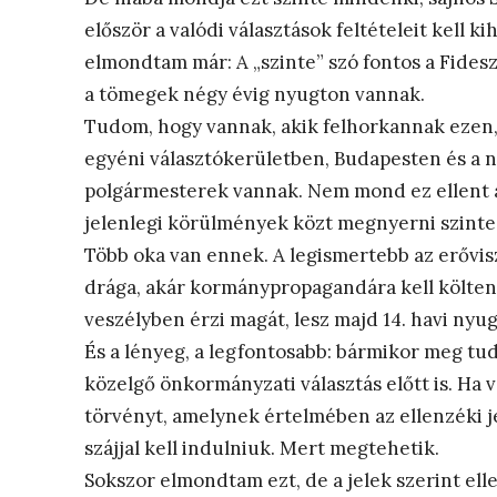
először a valódi választások feltételeit kell k
elmondtam már: A „szinte” szó fontos a Fides
a tömegek négy évig nyugton vannak.
Tudom, hogy vannak, akik felhorkannak ezen, 
egyéni választókerületben, Budapesten és a 
polgármesterek vannak. Nem mond ez ellent a 
jelenlegi körülmények közt megnyerni szinte 
Több oka van ennek. A legismertebb az erővis
drága, akár kormánypropagandára kell költen
veszélyben érzi magát, lesz majd 14. havi nyugd
És a lényeg, a legfontosabb: bármikor meg tudj
közelgő önkormányzati választás előtt is. Ha 
törvényt, amelynek értelmében az ellenzéki j
szájjal kell indulniuk. Mert megtehetik.
Sokszor elmondtam ezt, de a jelek szerint ell