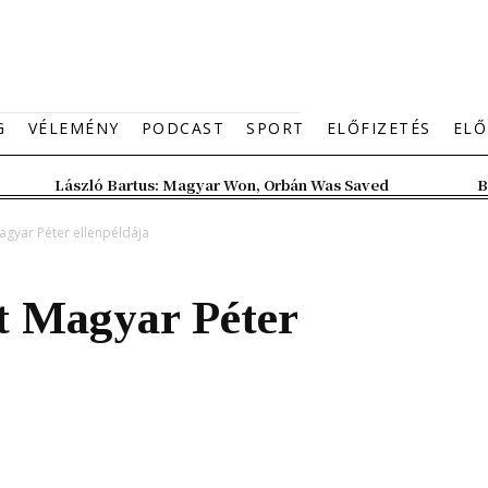
G
VÉLEMÉNY
PODCAST
SPORT
ELŐFIZETÉS
ELŐ
László Bartus: Magyar Won, Orbán Was Saved
B
gyar Péter ellenpéldája
t Magyar Péter