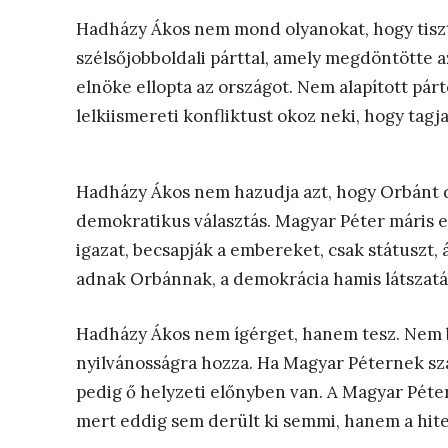
Hadházy Ákos nem mond olyanokat, hogy tiszte
szélsőjobboldali párttal, amely megdöntötte 
elnöke ellopta az országot. Nem alapított pár
lelkiismereti konfliktust okoz neki, hogy tag
Hadházy Ákos nem hazudja azt, hogy Orbánt d
demokratikus választás. Magyar Péter máris 
igazat, becsapják a embereket, csak státuszt,
adnak Orbánnak, a demokrácia hamis látszatát
Hadházy Ákos nem ígérget, hanem tesz. Nem bo
nyilvánosságra hozza. Ha Magyar Péternek szá
pedig ő helyzeti előnyben van. A Magyar Péter
mert eddig sem derült ki semmi, hanem a hite