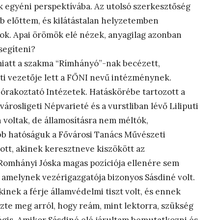
k egyéni perspektívába. Az utolsó szerkesztőség
b előttem, és kilátástalan helyzetemben
yok. Apai örömök elé nézek, anyagilag azonban
segíteni?
miatt a szakma “Rímhányó”-nak becézett,
ti vezetője lett a FŐNI nevű intézménynek.
zórakoztató Intézetek. Hatáskörébe tartozott a
városligeti Népvarieté és a vurstliban lévő Liliputi
voltak, de államosításra nem méltók,
bb hatóságuk a Fővárosi Tanács Művészeti
lott, akinek keresztneve kiszökött az
 Romhányi Jóska magas pozíciója ellenére sem
 amelynek vezérigazgatója bizonyos Sásdiné volt.
inek a férje államvédelmi tiszt volt, és ennek
zte meg arról, hogy reám, mint lektorra, szükség