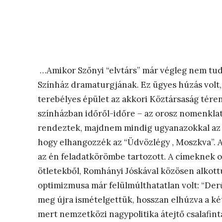
…Amikor Szőnyi “elvtárs” már végleg nem tudo
Színház dramaturgjának. Ez ügyes húzás volt,
terebélyes épület az akkori Köztársaság téren
színházban időről-időre – az orosz nomenkla
rendeztek, majdnem mindig ugyanazokkal az én
hogy elhangozzék az “Üdvözlégy , Moszkva”. A
az én feladatkörömbe tartozott. A címeknek o
ötletekből, Romhányi Jóskával közösen alkottu
optimizmusa már felülmúlthatatlan volt: “Der
meg újra ismételgettük, hosszan elhúzva a két
mert nemzetközi nagypolitika átejtő csalafint