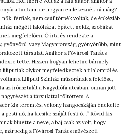
liba. Hol, merre volt az a falu akkor, amikor a
 bizonyára tudtam, de hogyan emlékeznék rá máig?
 nők, férfiak, nem csúf törpék voltak, de épkézláb
ínház mögött lakóházat épített nekik, szobákat
nek megfelelően. Ő írta és rendezte a
y, gyönyörű vagy Magyarország, gyönyörűbb, mint
sorakozott társulat. Amikor a Fővárosi Tanács
t indexre tette. Hiszen hogyan lehetne bármely
 liliputiak olykor megfeledkeztek a tilalomról és
voltam a Liliputi Színház műsorának a felelőse,
 az íróasztalát a Nagydiófa utcában, onnan jött
nagyrészét a társulattal töltöttem. A
kacér kis teremtés, vékony hangocskáján énekelte
 pesti nő, ha kicsike száját festi ő…” Rövid kis
nak bluette a neve, a baj csak az volt, hogy
e, márpedig a Fővárosi Tanács művészeti