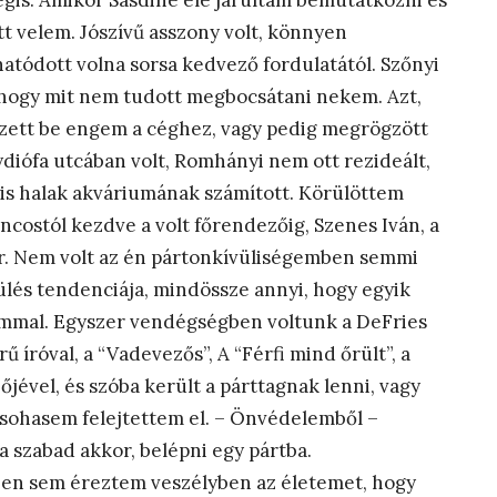
 mégis. Amikor Sásdiné elé járultam bemutatkozni és
 velem. Jószívű asszony volt, könnyen
atódott volna sorsa kedvező fordulatától. Szőnyi
 hogy mit nem tudott megbocsátani nekem. Azt,
ett be engem a céghez, vagy pedig megrögzött
diófa utcában volt, Romhányi nem ott rezideált,
a kis halak akváriumának számított. Körülöttem
ncostól kezdve a volt főrendezőig, Szenes Iván, a
r. Nem volt az én pártonkívüliségemben semmi
ülés tendenciája, mindössze annyi, hogy egyik
mmal. Egyszer vendégségben voltunk a DeFries
íróval, a “Vadevezős”, A “Férfi mind őrült”, a
jével, és szóba került a párttagnak lenni, vagy
 sohasem felejtettem el. – Önvédelemből –
a szabad akkor, belépni egy pártba.
 sem éreztem veszélyben az életemet, hogy