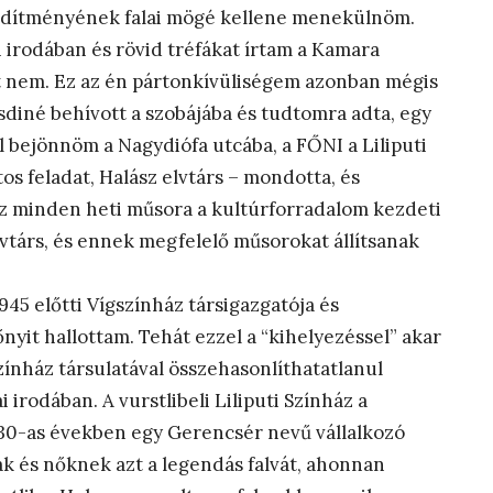
ődítményének falai mögé kellene menekülnöm.
irodában és rövid tréfákat írtam a Kamara
mit nem. Ez az én pártonkívüliségem azonban mégis
diné behívott a szobájába és tudtomra adta, egy
 bejönnöm a Nagydiófa utcába, a FŐNI a Liliputi
os feladat, Halász elvtárs – mondotta, és
áz minden heti műsora a kultúrforradalom kezdeti
elvtárs, és ennek megfelelő műsorokat állítsanak
45 előtti Vígszínház társigazgatója és
it hallottam. Tehát ezzel a “kihelyezéssel” akar
zínház társulatával összehasonlíthatatlanul
irodában. A vurstlibeli Liliputi Színház a
930-as években egy Gerencsér nevű vállalkozó
nak és nőknek azt a legendás falvát, ahonnan