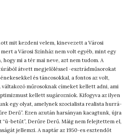
tt mit kezdeni velem, kinevezett a Városi
 mert a Városi Színház nem volt egyéb, mint egy
, hogy mi a tér mai neve, azt nem tudom. A
túrából átvett megjelöléssel -esztrádműsorokat
ekesekkel és táncosokkal, a fontos az volt,
 váltakozó műrosoknak címeket kellett adni, ami
ptimizmust kellett sugározniok. Kifogyva az ilyen
nk egy olyat, amelynek szocialista realista hurrá-
űre Derű”. Ezen azután harsányan kacagtunk, újra
 “ü-betűt”, Derűre Derű. Máig nem felejtettem el,
aságát jellemzi. A naptár az 1950-es esztendőt