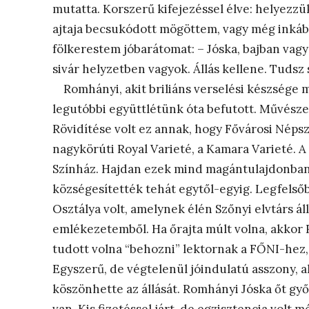
mutatta. Korszerű kifejezéssel élve: helyezzü
ajtaja becsukódott mögöttem, vagy még inkáb
fölkerestem jóbarátomat: – Jóska, bajban vag
sivár helyzetben vagyok. Állás kellene. Tudsz 
Romhányi, akit briliáns verselési készsége 
legutóbbi együttlétünk óta befutott. Művésze
Rövidítése volt ez annak, hogy Fővárosi Néps
nagykörúti Royal Varieté, a Kamara Varieté. A 
Színház. Hajdan ezek mind magántulajdonban 
községesítették tehát egytől-egyig. Legfelső
Osztálya volt, amelynek élén Szőnyi elvtárs ál
emlékezetemből. Ha őrajta múlt volna, akkor
tudott volna “behozni” lektornak a FŐNI-hez,
Egyszerű, de végtelenül jóindulatú asszony, ak
köszönhette az állását. Romhányi Jóska őt győ