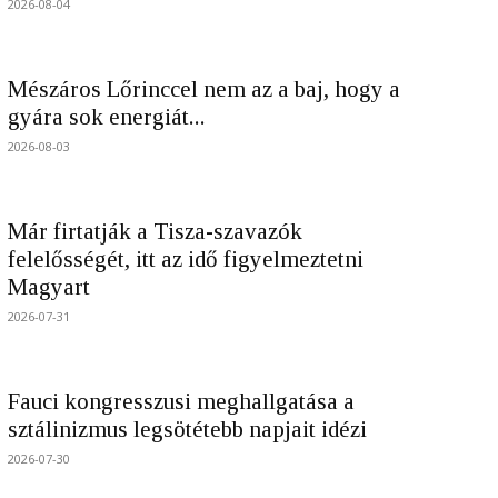
2026-08-04
Mészáros Lőrinccel nem az a baj, hogy a
gyára sok energiát...
2026-08-03
Már firtatják a Tisza-szavazók
felelősségét, itt az idő figyelmeztetni
Magyart
2026-07-31
Fauci kongresszusi meghallgatása a
sztálinizmus legsötétebb napjait idézi
2026-07-30