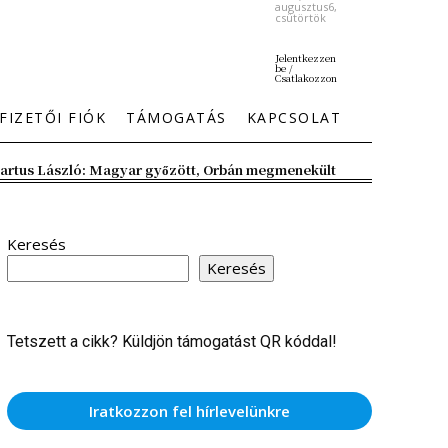
augusztus6,
csütörtök
Jelentkezzen
be /
Csatlakozzon
FIZETŐI FIÓK
TÁMOGATÁS
KAPCSOLAT
artus László: Magyar győzött, Orbán megmenekült
Keresés
Keresés
Tetszett a cikk? Küldjön támogatást QR kóddal!
Iratkozzon fel hírlevelünkre