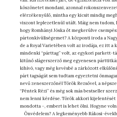
van. Kis fizetéssel járt, de egzisztencia volt
köszönetet mondani, azonnal rokonszenvezett
elérzékenyülő, mintha egy kicsit mindig megh
viszont leplezetlenül utált. Máig nem tudom,
hogy Romhányi Jóska őt megkerülve csempész
pártonkívüliségemet? A központi iroda a Nagy
de a Royal Varietében volt az irodája, ez itt 
mindenki “párttag” volt, az egykori parkett-tá
kitűnő slágerszerző meg egyenesen párttitká
kihívó, vagy még kevésbé a zárkózott elkülön
párt tagságát sem tudtam egyeztetni önmaga
nevű zeneszerzőnél Török Rezsővel, a népszerű 
“Péntek Rézi” és még sok más bestseller szerző
nem lenni kérdése. Török akkori kijelentését
mondotta –, embert is lehet ölni. Hogyne voln
Önvédelem? A legkeményebb Rákosi-években