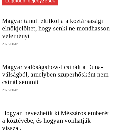
Legutóbbi bejegyzések
Magyar tanul: eltitkolja a köztársasági
elnökjelöltet, hogy senki ne mondhasson
véleményt
2026-08-05
Magyar valóságshow-t csinált a Duna-
válságból, amelyben szuperhősként nem
csinál semmit
2026-08-05
Hogyan nevezhetik ki Mészáros emberét
a köztévébe, és hogyan vonhatják
vissza...