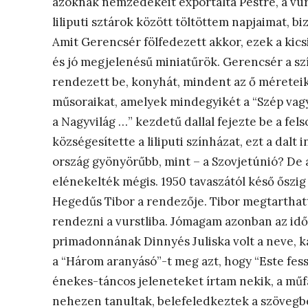
azoknak nemzedékeit exportálta Pestre, a vurst
liliputi sztárok között töltöttem napjaimat,
Amit Gerencsér fölfedezett akkor, ezek a kicsi
és jó megjelenésű miniatűrök. Gerencsér a sz
rendezett be, konyhát, mindent az ő méreteik
műsoraikat, amelyek mindegyikét a “Szép vag
a Nagyvilág …” kezdetű dallal fejezte be a fel
községesítette a liliputi színházat, ezt a dal
ország gyönyörűbb, mint – a Szovjetúnió? De a
elénekelték mégis. 1950 tavaszától késő őszig 
Hegedűs Tibor a rendezője. Tibor megtarthatta
rendezni a vurstliba. Jómagam azonban az idő 
primadonnának Dinnyés Juliska volt a neve, 
a “Három aranyásó”-t meg azt, hogy “Este fess a
énekes-táncos jeleneteket írtam nekik, a műfaj
nehezen tanultak, belefeledkeztek a szövegb