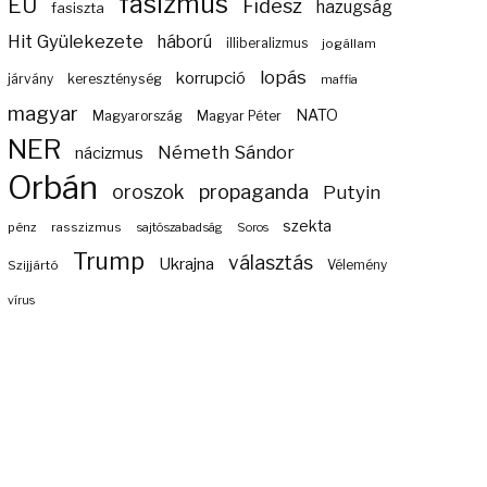
fasizmus
EU
Fidesz
hazugság
fasiszta
Hit Gyülekezete
háború
illiberalizmus
jogállam
lopás
korrupció
járvány
kereszténység
maffia
magyar
NATO
Magyarország
Magyar Péter
NER
Németh Sándor
nácizmus
Orbán
propaganda
oroszok
Putyin
szekta
pénz
rasszizmus
sajtószabadság
Soros
Trump
választás
Ukrajna
Szijjártó
Vélemény
vírus