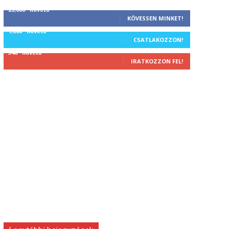
25,000
Követő
KÖVESSEN MINKET!
1,000
Követő
CSATLAKOZZON!
340
Követő
IRATKOZZON FEL!