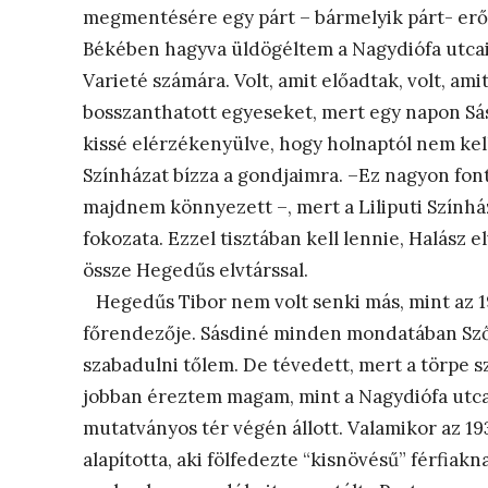
megmentésére egy párt – bármelyik párt- er
Békében hagyva üldögéltem a Nagydiófa utcai 
Varieté számára. Volt, amit előadtak, volt, a
bosszanthatott egyeseket, mert egy napon Sás
kissé elérzékenyülve, hogy holnaptól nem kell
Színházat bízza a gondjaimra. –Ez nagyon font
majdnem könnyezett –, mert a Liliputi Szính
fokozata. Ezzel tisztában kell lennie, Halász 
össze Hegedűs elvtárssal.
Hegedűs Tibor nem volt senki más, mint az 19
főrendezője. Sásdiné minden mondatában Szőny
szabadulni tőlem. De tévedett, mert a törpe s
jobban éreztem magam, mint a Nagydiófa utcai 
mutatványos tér végén állott. Valamikor az 1
alapította, aki fölfedezte “kisnövésű” férfiak