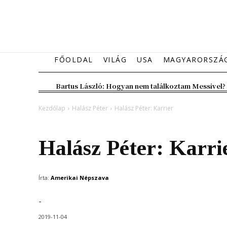
FŐOLDAL
VILÁG
USA
MAGYARORSZÁ
Bartus László: Hogyan nem találkoztam Messivel?
Kezdőlap
Halász Péter
Halász Péter: Karrier
Halász Péter
Halász Péter: Karri
Írta:
Amerikai Népszava
-
2019-11-04