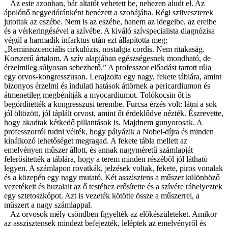
Az este azonban, bár altatót vehetett be, nehezen aludt el. Az
ápolónő negyedóránként benézett a szobájába. Régi szilveszterek
jutottak az eszébe. Nem is az eszébe, hanem az idegeibe, az ereibe
és a vérkeringésével a szívébe. A kiváló szívspecialista diagnózisa
végül a harmadik infarktus után ezt állapította meg:
„Reminiszcenciális cirkulózis, nostalgia cordis. Nem ritakaság.
Korszerű ártalom. A szív alapjában egészségesnek mondható, de
érzelmileg súlyosan sebezhető.” A professzor előadást tartott róla
egy orvos-kongresszuson. Lerajzolta egy nagy, fekete táblára, amint
bizonyos érzelmi és indulati hatások áttörnek a pericardiumon és
átmenetileg megbénítják a myocardiumot. Tolókocsin őt is
begördítették a kongresszusi terembe. Furcsa érzés volt: látni a sok
jól öltözött, jól táplált orvost, amint őt érdeklődve nézték. Észrevette,
hogy akadtak kétkedő pillantások is. Majdnem gunyorosak. A
professzorról tudni vélték, hogy pályázik a Nobel-
d
íjra és minden
kínálkozó lehetőséget megragad. A fekete tábla mellett az
emelvényen műszer állott, és annak nagyméretű számlapját
felerősítették a táblára, hogy a terem minden részéből jól látható
legyen. A számlapon rovatkák, jelzések voltak, fekete, piros vonalak
és a közepén egy nagy mutató. Két asszisztens a műszer különböző
vezetékeit és huzalait az ő testéhez erősítette és a szívére ráhelyeztek
egy sztetoszkópot. Azt is vezeték kötötte össze a műszerrel, a
műszert a nagy számlappal.
Az orvosok mély csöndben figyelték az előkészületeket. Amikor
az asszisztensek mindezt befejezték, leléptek az emelvényről és