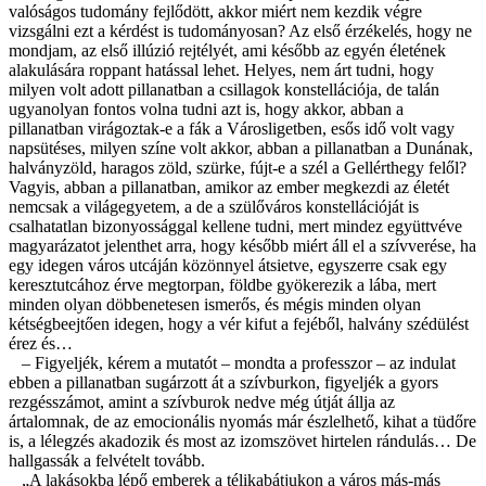
valóságos tudomány fejlő
d
ött, akkor miért nem kezdik végre
vizsgálni ezt a kérdést is tudományosan? Az első érzékelés, hogy ne
mondjam, az első illúzió rejtélyét, ami később az egyén életének
alakulására roppant hatással lehet. Helyes, nem árt tudni, hogy
milyen volt adott pillanatban a csillagok konstellációja, de talán
ugyanolyan fontos volna tudni azt is, hogy akkor, abban a
pillanatban virágoztak-e a fák a Városligetben, esős idő volt vagy
napsütéses, milyen színe volt akkor, abban a pillanatban a Dunának,
halványzöld, haragos zöld, szürke, fújt-e a szél a Gellérthegy felől?
Vagyis, abban a pillanatban, amikor az ember megkezdi az életét
nemcsak a világegyetem, a de a szülőváros konstellációját is
csalhatatlan bizonyossággal kellene tudni, mert mindez együttvéve
magyarázatot jelenthet arra, hogy később miért áll el a szívverése, ha
egy idegen város utcáján közönnyel átsietve, egyszerre csak egy
keresztutcához érve megtorpan, földbe gyökerezik a lába, mert
minden olyan
d
öbbenetesen ismerős, és mégis minden olyan
kétségbeejtően idegen, hogy a vér kifut a fejéből, halvány szé
d
ülést
érez és…
– Figyeljék, kérem a mutatót – mondta a professzor – az indulat
ebben a pillanatban sugárzott át a szívburkon, figyeljék a gyors
rezgésszámot, amint a szívburok nedve még útját állja az
ártalomnak, de az emocionális nyomás már észlelhető, kihat a tü
d
őre
is, a lélegzés akadozik és most az izomszövet hirtelen rándulás… De
hallgassák a felvételt tovább.
„A lakásokba lépő emberek a télikabátjukon a város más-más