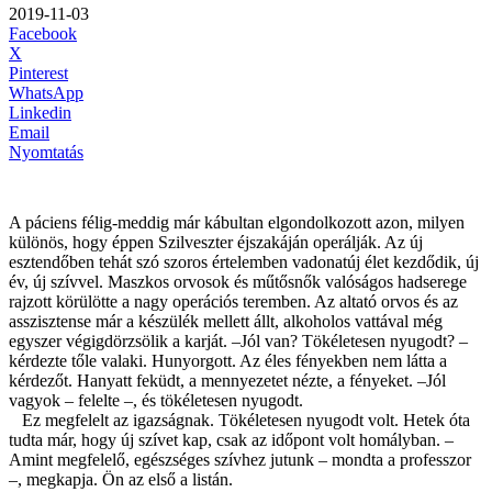
2019-11-03
Facebook
X
Pinterest
WhatsApp
Linkedin
Email
Nyomtatás
A páciens félig-meddig már kábultan elgondolkozott azon, milyen
különös, hogy éppen Szilveszter éjszakáján operálják. Az új
esztendőben tehát szó szoros értelemben vadonatúj élet kezdődik, új
év, új szívvel. Maszkos orvosok és műtősnők valóságos hadserege
rajzott körülötte a nagy operációs teremben. Az altató orvos és az
asszisztense már a készülék mellett állt, alkoholos vattával még
egyszer végigdörzsölik a karját. –Jól van? Tökéletesen nyugodt? –
kérdezte tőle valaki. Hunyorgott. Az éles fényekben nem látta a
kérdezőt. Hanyatt feküdt, a mennyezetet nézte, a fényeket. –Jól
vagyok – felelte –, és tökéletesen nyugodt.
Ez megfelelt az igazságnak. Tökéletesen nyugodt volt. Hetek óta
tudta már, hogy új szívet kap, csak az időpont volt homályban. –
Amint megfelelő, egészséges szívhez jutunk – mondta a professzor
–, megkapja. Ön az első a listán.