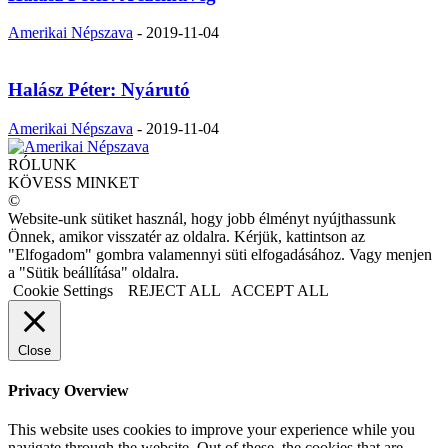
Amerikai Népszava
-
2019-11-04
Halász Péter: Nyárutó
Amerikai Népszava
-
2019-11-04
RÓLUNK
KÖVESS MINKET
©
Website-unk sütiket használ, hogy jobb élményt nyújthassunk
Önnek, amikor visszatér az oldalra. Kérjük, kattintson az
"Elfogadom" gombra valamennyi süti elfogadásához. Vagy menjen
a "Sütik beállítása" oldalra.
Cookie Settings
REJECT ALL
ACCEPT ALL
Close
Privacy Overview
This website uses cookies to improve your experience while you
navigate through the website. Out of these, the cookies that are