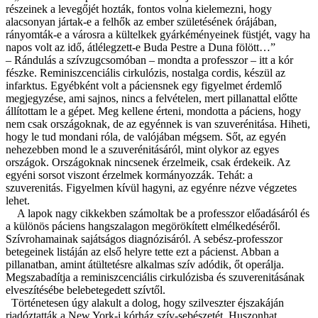
részeinek a levegőjét hozták, fontos volna kielemezni, hogy
alacsonyan jártak-e a felhők az ember születésének órájában,
rányomták-e a városra a kültelkek gyárkéményeinek füstjét, vagy ha
napos volt az idő, átlélegzett-e Buda Pestre a Duna fölött…”
– Rándulás a szívzugcsomóban – mondta a professzor – itt a kór
fészke. Reminiszcenciális cirkulózis, nostalga cordis, készül az
infarktus. Egyébként volt a páciensnek egy figyelmet érdemlő
megjegyzése, ami sajnos, nincs a felvételen, mert pillanattal előtte
állítottam le a gépet. Meg kellene érteni, mondotta a páciens, hogy
nem csak országoknak, de az egyénnek is van szuverénitása. Hiheti,
hogy le tud mondani róla, de valójában mégsem. Sőt, az egyén
nehezebben mond le a szuverénitásáról, mint olykor az egyes
országok. Országoknak nincsenek érzelmeik, csak érdekeik. Az
egyéni sorsot viszont érzelmek kormányozzák. Tehát: a
szuverenitás. Figyelmen kívül hagyni, az egyénre nézve végzetes
lehet.
A lapok nagy cikkekben számoltak be a professzor előadásáról és
a különös páciens hangszalagon megörökített elmélkedéséről.
Szívrohamainak sajátságos diagnózisáról. A sebész-professzor
betegeinek listáján az első helyre tette ezt a pácienst. Abban a
pillanatban, amint átültetésre alkalmas szív adódik, őt operálja.
Megszabadítja a reminiszcenciális cirkulózisba és szuverenitásának
elveszítésébe belebetegedett szívtől.
Történetesen úgy alakult a dolog, hogy szilveszter éjszakáján
riadóztatták a New York-i kórház szív-sebészetét. Huszonhat