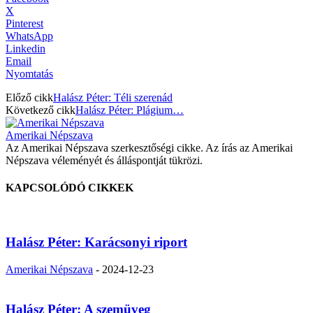
X
Pinterest
WhatsApp
Linkedin
Email
Nyomtatás
Előző cikk
Halász Péter: Téli szerenád
Következő cikk
Halász Péter: Plágium…
Amerikai Népszava
Az Amerikai Népszava szerkesztőségi cikke. Az írás az Amerikai
Népszava véleményét és álláspontját tükrözi.
KAPCSOLÓDÓ CIKKEK
Halász Péter: Karácsonyi riport
Amerikai Népszava
-
2024-12-23
Halász Péter: A szemüveg