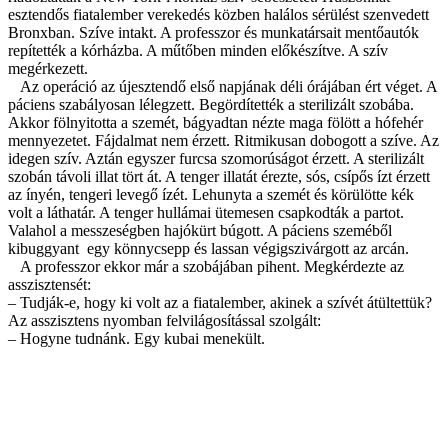
esztendős fiatalember verekedés közben halálos sérülést szenvedett
Bronxban. Szíve intakt. A professzor és munkatársait mentőautók
repítették a kórházba. A műtőben minden előkészítve. A szív
megérkezett.
Az operáció az újesztendő első napjának
d
éli órájában ért véget. A
páciens szabályosan lélegzett. Begördítették a sterilizált szobába.
Akkor fölnyitotta a szemét, bágyadtan nézte maga fölött a hófehér
mennyezetet. Fájdalmat nem érzett. Ritmikusan dobogott a szíve. Az
idegen szív. Aztán egyszer furcsa szomorúságot érzett. A sterilizált
szobán távoli illat tört át. A tenger illatát érezte, sós, csípős ízt érzett
az ínyén, tengeri levegő ízét. Lehunyta a szemét és körülötte kék
volt a láthatár. A tenger hullámai ütemesen csapkodták a partot.
Valahol a messzeségben hajókürt búgott. A páciens szeméből
kibuggyant egy könnycsepp és lassan végigszivárgott az arcán.
A professzor ekkor már a szobájában pihent. Megkérdezte az
asszisztensét:
– Tudják-e, hogy ki volt az a fiatalember, akinek a szívét átültettük?
Az asszisztens nyomban felvilágosítással szolgált:
– Hogyne tudnánk. Egy kubai menekült.