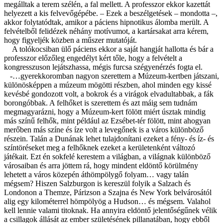
megálltak a terem szélén, a fal mellett. A professzor ekkor kazettát
helyezett a kis felvevőgépébe. – Ezek a beszélgetések – mondotta –,
akkor folytatódtak, amikor a páciens hipnotikus álomba merült. A
felvételből felidézek néhány motívumot, a kartársakat arra kérem,
hogy figyeljék közben a műszer mutatóját.
A tolókocsiban ülő páciens ekkor a saját hangját hallotta és bár a
professzor előzőleg engedélyt kért tőle, hogy a felvételt a
kongresszuson lejátszhassa, mégis furcsa szégyenérzés fogta el.
-…gyerekkoromban nagyon szerettem a Múzeum-kertben játszani,
különösképpen a múzeum mögötti részben, ahol minden egy kissé
kevésbé gondozott volt, a bokrok és a virágok elvadultabbak, a fák
borongóbbak. A felhőket is szerettem és azt máig sem tudnám
megmagyarázni, hogy a Múzeum-kert fölött miért úsztak mindig
más színű felhők, mint például az Ezsébet-tér fölött, mint ahogyan
merőben más színe és íze volt a levegőnek is a város különböző
részein. Talán a Dunának lehet tulajdonítani ezeket a fény- és íz- és
színtöréseket meg a felhőknek ezeket a kerületenként változó
játékait. Ezt én sokfelé kerestem a világban, a világnak különböző
városaiban és arra jöttem rá, hogy mindent eldöntő körülmény
lehetett a város közepén áthömpölygő folyam… vagy talán
mégsem? Hiszen Salzburgon is kereszül folyik a Salzach és
Londonon a Themze, Párizson a Szajna és New York belvárosától
alig egy kilométerrel hömpölyög a Hudson… és mégsem. Valahol
kell lennie valami titoknak. Ha annyira eldöntő jelentőségűnek vélik
a csillagok állását az ember születésének pillanatában, hogy ebből