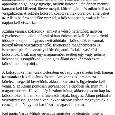
apparátus dolga, hogy figyelje, melyik kölcsön után éppen mennyi
kamatot kell kifizetni, illetve melyik kölcsön jár le és mikor kell azt
visszafizetni. A sokféle kölcsön között vannak olyanok, amelyeket
az Állam határozott időre vesz fel, a kölcsönt pedig csak a lejárat
napján kell visszafizetnie.
Azután vannak kölcsönök, amiket a végső határidőig, nagyon
fegyelmezetten, adott időszakokban törleszteni kell. Vannak rövid
időszakra kapott – úgynevezett áthidaló – kölcsönök és vannak
hosszú távon visszafizetendők. Ilyeneket a magánemberek is
ismernek, például személyi kölcsön, autó- és lakásvásárlási
kölcsönök. Csak míg egy magánember esetleg egy vagy néhány
kölcsönnel zsonglőrködik, addig az állam ezt akár több ezer
kölcsönnel bonyolítja.
A kölcsönöket nem csak törleszteni és/vagy visszafizetni kell, hanem
kamatokat is
kell utánuk fizetni. Amikor az Állam deviza
kötelezettségeiről beszélünk, akkor a kamatot is figyelembe kell
venni. S az Állam pontosan ugyanabban a cipőben jár, mint mi, a
magánemberek. Ha van elég bizalom iránta, akkor a piacon kap laza
kölcsönöket, ám amikor a hitelezők látják, hogy az Állam például a
visszafizetéssel gondban van, akkor bizony erősen megnyomják a
ceruzájukat. Nagyobb kockázat – magasabb kamat.
Két napja Varga Mihály pénzügyminiszter bejelentette, hogy a