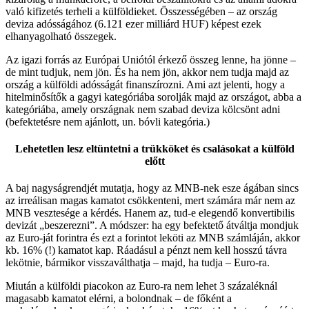
való kifizetés terheli a külföldieket. Összességében – az ország
deviza adósságához (6.121 ezer milliárd HUF) képest ezek
elhanyagolható összegek.
Az igazi forrás az Európai Uniótól érkező összeg lenne, ha jönne –
de mint tudjuk, nem jön. És ha nem jön, akkor nem tudja majd az
ország a külföldi adósságát finanszírozni. Ami azt jelenti, hogy a
hitelminősítők a gagyi kategóriába sorolják majd az országot, abba a
kategóriába, amely országnak nem szabad deviza kölcsönt adni
(befektetésre nem ajánlott, un. bóvli kategória.)
Lehetetlen lesz eltüntetni a trükköket és csalásokat a külföld
előtt
A baj nagyságrendjét mutatja, hogy az MNB-nek esze ágában sincs
az irreálisan magas kamatot csökkenteni, mert számára már nem az
MNB vesztesége a kérdés. Hanem az, tud-e elegendő konvertibilis
devizát „beszerezni”. A módszer: ha egy befektető átváltja mondjuk
az Euro-ját forintra és ezt a forintot leköti az MNB számláján, akkor
kb. 16% (!) kamatot kap. Ráadásul a pénzt nem kell hosszú távra
lekötnie, bármikor visszaválthatja – majd, ha tudja – Euro-ra.
Miután a külföldi piacokon az Euro-ra nem lehet 3 százaléknál
magasabb kamatot elérni, a bolondnak – de főként a