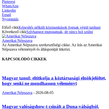
Pinterest
WhatsApp
Linkedin
Email
Nyomtatás
Előző cikk
Képesítés nélküli közmunkások fognak végül tanítani
Következő cikk
Szívhangot mutogatnak, de nincs hol szülni
Amerikai Népszava
Az Amerikai Népszava szerkesztőségi cikke. Az írás az Amerikai
Népszava véleményét és álláspontját tükrözi.
KAPCSOLÓDÓ CIKKEK
Magyar tanul: eltitkolja a köztársasági elnökjelöltet,
hogy senki ne mondhasson véleményt
Amerikai Népszava
-
2026-08-05
Magyar valóságshow-t csinált a Duna-válságból,