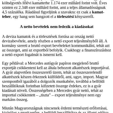
költségvetés félévi kamatterhe 1.174 ezer milliárd forint volt. Éves
szinten ez 2.348 ezer milliárd forint, ami a teljes államadósságnak
4,5 százaléka. Ráadásul figyeljünk a szavakra: ez csak a
kamat-
teher
, egy hang sem hangzott el a
törlesztési
kényszerről.
A netto bevételek nem fedezik a kiadásokat
A deviza kamatok és a törlesztések forrása az ország nettó
devizabevétele, amely részben a nettó export teljesítményből áll. A
kormány szereti a bruttó export bevételeket kommunikálni, tehát azt
az összeget, ami az exportból befolyik. Csakhogy a finanszírozáshoz
a nettó export fogalmát is ismerni kell.
Egy példával: a Mercedes autógyár papíron megjelenő bruttó
exportját csökkenteni kell az általa behozott alkatrészek importjával.
A gyár alapvetően összeszerelő üzem, tehát az összeszerelendő
alkatrészek készen érkeznek külföldről, ami, ugye, import. Magyar
szempontból igazából a dolgozók munkabére, továbbá a belföldi
beszállítóknak forintban kifizetett összege érdekes, ez is a gyár
kiadásait növeli. Összességében a Mercedes gyár nettó, tehát az
importtal csökkentett – „tiszta” – export teljesítménye nem egy
markáns összeg.
Miután Magyarországnak nincsenek érdemi természeti erőforrásai,
kizárólag a munkaerőre, a belföldi beszállítókra és az állami adókra