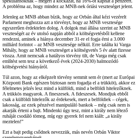
spekulánsoknak – megéri a kockázat, ha 16%-ot kaphat a pénzéért.
A probléma az, hogy mindez az MNB-nek óriási veszteséget jelent.
Jelenleg az MNB abban bízik, hogy az Orbán által kézi vezérelt
Parlament meghozza azt a törvényt, hogy az MNB vesztesége
egyszerűen érdektelen dolog. A dolgok mai állása szerint az MNB
veszteségét az év utolsó napján abból a költségvetésből kellene
rendezni, aminek a hiánya december 31-re el fogja érni a 3.000
milliárd forintot – az MNB vesztesége nélkül. Erre találta ki Varga
Mihály, hogy az MNB veszteséget a költségvetés 5 év alatt fizesse
vissza. Amit nemcsak a hatályos törvény tilt, de Varga még csak
említést sem tesz a következő évek (2024-2030) halmozódó
költségvetési hiányáról.
Túl azon, hogy az elképzelt törvény semmit sem ér (mert az Európai
Központi Bank egészen biztosan nem fogadja el a trükköt), akkor ez
félelmetes jelzés lesz mind a külföldi, mind a belföldi hitelezőknek.
A trükkös magyarok. A fineszesek. A fideszesek. Mondjuk ebből
csak a külföldi hitelezők az érdekesek, mert a belföldiek – cégek,
lakosság, az ezek pénzével manipuláló bankok – még csak nem is
akarják érteni a bajt. Mindenki úgy tesz, mint a király nem létező
ruháját csodáló tömeg, míg egy gyerek fel nem kiált: „a király
meztelen!”
Ezt a bajt pedig csődnek nevezzük, más nevén Orbán Viktor
szerelemgyerekének.