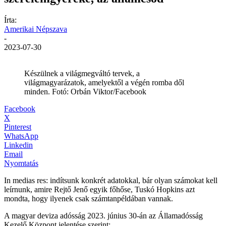
Írta:
Amerikai Népszava
-
2023-07-30
Készülnek a világmegváltó tervek, a
világmagyarázatok, amelyektől a végén romba dől
minden. Fotó: Orbán Viktor/Facebook
Facebook
X
Pinterest
WhatsApp
Linkedin
Email
Nyomtatás
In medias res: indítsunk konkrét adatokkal, bár olyan számokat kell
leírnunk, amire Rejtő Jenő egyik főhőse, Tuskó Hopkins azt
mondta, hogy ilyenek csak számtanpéldában vannak.
A magyar deviza adósság 2023. június 30-án az Államadósság
Kezelő Központ jelentése szerint: