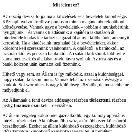
Mit jelent ez?
Az ország deviza forgalma a kifizetések és a bevételek különbsége.
Köznapi nyelvre fordítva: pontosan mint a magánemberek otthoni
költségvetése. Vannak ugye a bevételeink – jobbára a munkabérünk,
nyugdíjunk – és vannak kiadásaink: a kajától a lakhatáson át
mindenféle kiadás ide tartozik. Igazából annyit költhetünk, amennyit
keresünk. Ha a kiadásaink meghaladják a bevételeinket, akkor
kölcsönt kell szereznünk valahonnan. A családtól, a barátoktól, az
uzsorásoktól és persze a bankoktól. A családi kölcsönök többnyire
kamatmentesek és általában rövid távra szólnak. Az uzsorás és a
banki kölcsön után kamatot kell fizetnünk.
Hihető vagy sem, az Állam is így működik, azzal a különbséggel,
hogy családi kölcsön nincs. Vannak tehát az uzsorások és/vagy a
bankok. Sokszor nincs is nagy különbség közöttük, de most ebbe ne
mélyedjünk el.
Az Államnak a fenti deviza adósságot részben
törleszteni
, részben
pedig
finanszírozni
kell – devizában.
Az állam rengeteg kölcsönnel gazdálkodik, egy komoly apparátus
intézi a részleteket. Aktuálisan több száz, akár több ezer kölcsönről
beszélhetünk. Ezeket az állam különböző összegekben, különböző
időtartamokra, különböző kamatokkal veszi fel. Az említett