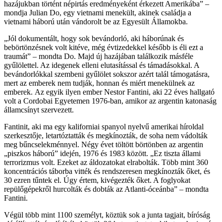
hazájukban történt népirtás eredményeként érkezett Amerikába” –
mondja Julian Do, egy vietnami menekült, akinek családja a
vietnami háború után vándorolt be az Egyesült Államokba.
„Jól dokumentált, hogy sok bevándorló, aki háborúnak és
bebörtönzésnek volt kitéve, még évtizedekkel később is éli ezt a
traumát” – mondta Do. Majd új hazájában találkozik másféle
gyűlölettel. Az idegenek elleni elutasítással és támadásokkal. A
bevándorlókkal szembeni gyűlölet sokszor azért talál támogatásra,
mert az emberek nem tudják, honnan és miért menekülnek az
emberek. Az egyik ilyen ember Nestor Fantini, aki 22 éves hallgató
volt a Cordobai Egyetemen 1976-ban, amikor az argentin katonaság
államcsínyt szervezett.
Fantinit, aki ma egy kaliforniai spanyol nyelvű amerikai híroldal
szerkesztője, letartóztatták és megkínozták, de soha nem vádolták
meg bűncselekménnyel. Négy évet töltött börtönben az argentin
„piszkos háború” idején, 1976 és 1983 között. „Ez tiszta állami
terrorizmus volt. Ezeket az áldozatokat elrabolták. Több mint 360
koncentrációs táborba vitték és rendszeresen megkínozták őket, és
30 ezren tűntek el. Úgy értem, kivégezték őket. A foglyokat
repülőgépekről hurcolták és dobták az Atlanti-óceánba” – mondta
Fantini.
Végül több mint 1100 személyt, köztük sok a junta tagjait, bíróság