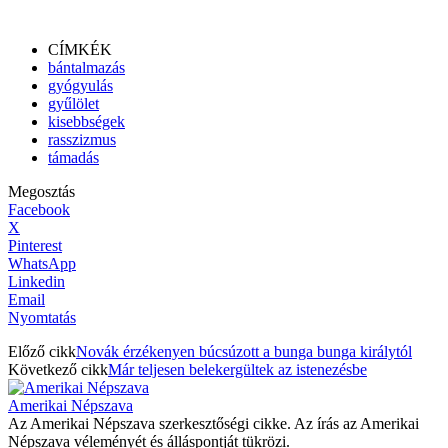
CÍMKÉK
bántalmazás
gyógyulás
gyűlölet
kisebbségek
rasszizmus
támadás
Megosztás
Facebook
X
Pinterest
WhatsApp
Linkedin
Email
Nyomtatás
Előző cikk
Novák érzékenyen búcsúzott a bunga bunga királytól
Következő cikk
Már teljesen belekergültek az istenezésbe
Amerikai Népszava
Az Amerikai Népszava szerkesztőségi cikke. Az írás az Amerikai
Népszava véleményét és álláspontját tükrözi.