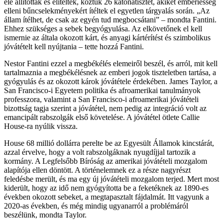
elé állították és elítélték, köztük 26 katonatisztet, akiket emberiesség
elleni bűncselekményekért ítéltek el egyetlen tárgyalás során. „Az
állam ítélhet, de csak az egyén tud megbocsátani” – mondta Fantini.
Ehhez szükséges a sebek begyógyulása. Az elkövetőnek el kell
ismernie az általa okozott kárt, és anyagi kártérítést és szimbolikus
jóvátételt kell nyújtania – tette hozzá Fantini.
Nestor Fantini ezzel a megbékélés elemeiről beszél, és arról, mit kell
tartalmaznia a megbékélésnek az emberi jogok tiszteletben tartása, a
gyógyulás és az okozott károk jóvátétele érdekében. James Taylor, a
San Francisco-i Egyetem politika és afroamerikai tanulmányok
professzora, valamint a San Francisco-i afroamerikai jóvátételi
bizottság tagja szerint a jóvátétel, nem pedig az integráció volt az
emancipált rabszolgák első követelése. A jóvátétel ötlete Callie
House-ra nyúlik vissza.
House 68 millió dollárra perelte be az Egyesült Államok kincstárát,
azzal érvelve, hogy a volt rabszolgáknak nyugdíjjal tartozik a
kormány. A Legfelsőbb Bíróság az amerikai jóvátételi mozgalom
alapítója ellen döntött. A történelemnek ez a része nagyrészt
feledésbe merült, és ma egy új jóvátételi mozgalom terjed. Mert most
kiderült, hogy az idő nem gyógyította be a feketéknek az 1890-es
években okozott sebeket, a megtapasztalt fájdalmát. Itt vagyunk a
2020-as években, és még mindig ugyanarról a problémáról
beszélünk, mondta Taylor.