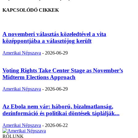
KAPCSOLÓDÓ CIKKEK
A novemberi választás közeledtével a vita
középpontjába a választójog került
Amerikai Népszava
-
2026-06-29
Voting Rights Take Center Stage as November’s
Midterm Elections Approach
Amerikai Népszava
-
2026-06-29
Az Ebola nem vár: háború, bizalmatlanság,
dezinformáció és politikai döntések táplálják...
Amerikai Népszava
-
2026-06-22
RÓLUNK