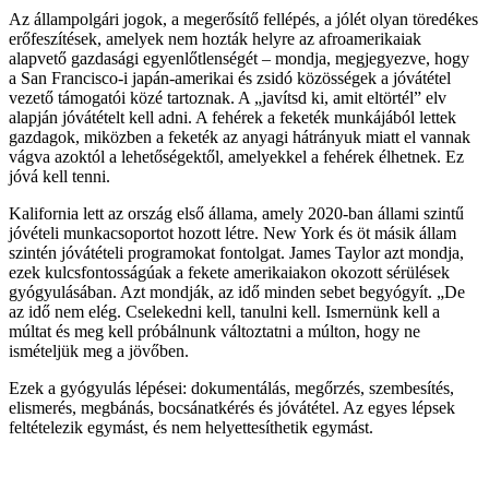
Az állampolgári jogok, a megerősítő fellépés, a jólét olyan töredékes
erőfeszítések, amelyek nem hozták helyre az afroamerikaiak
alapvető gazdasági egyenlőtlenségét – mondja, megjegyezve, hogy
a San Francisco-i japán-amerikai és zsidó közösségek a jóvátétel
vezető támogatói közé tartoznak. A „javítsd ki, amit eltörtél” elv
alapján jóvátételt kell adni. A fehérek a feketék munkájából lettek
gazdagok, miközben a feketék az anyagi hátrányuk miatt el vannak
vágva azoktól a lehetőségektől, amelyekkel a fehérek élhetnek. Ez
jóvá kell tenni.
Kalifornia lett az ország első állama, amely 2020-ban állami szintű
jóvételi munkacsoportot hozott létre. New York és öt másik állam
szintén jóvátételi programokat fontolgat. James Taylor azt mondja,
ezek kulcsfontosságúak a fekete amerikaiakon okozott sérülések
gyógyulásában. Azt mondják, az idő minden sebet begyógyít. „De
az idő nem elég. Cselekedni kell, tanulni kell. Ismernünk kell a
múltat és meg kell próbálnunk változtatni a múlton, hogy ne
ismételjük meg a jövőben.
Ezek a gyógyulás lépései: dokumentálás, megőrzés, szembesítés,
elismerés, megbánás, bocsánatkérés és jóvátétel. Az egyes lépsek
feltételezik egymást, és nem helyettesíthetik egymást.