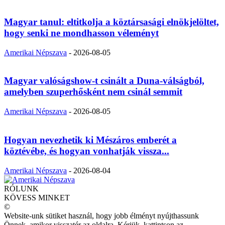
Magyar tanul: eltitkolja a köztársasági elnökjelöltet,
hogy senki ne mondhasson véleményt
Amerikai Népszava
-
2026-08-05
Magyar valóságshow-t csinált a Duna-válságból,
amelyben szuperhősként nem csinál semmit
Amerikai Népszava
-
2026-08-05
Hogyan nevezhetik ki Mészáros emberét a
köztévébe, és hogyan vonhatják vissza...
Amerikai Népszava
-
2026-08-04
RÓLUNK
KÖVESS MINKET
©
Website-unk sütiket használ, hogy jobb élményt nyújthassunk
Önnek, amikor visszatér az oldalra. Kérjük, kattintson az