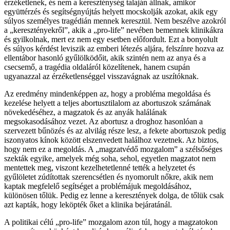
érzéketlenek, és nem a kereszténység talaján állnak, amikor
együttérzés és segítségnyújtás helyett mocskolják azokat, akik egy
súlyos személyes tragédián mennek keresztül. Nem beszélve azokról
a „keresztényekről”, akik a „pro-life” nevében bemennek klinikákra
és gyilkolnak, mert ez nem egy esetben előfordult. Ezt a bonyolult
és súlyos kérdést leviszik az emberi létezés aljára, felszínre hozva az
ellentábor hasonló gyűlölködőit, akik szintén nem az anya és a
csecsemő, a tragédia oldaláról közelítenek, hanem csupán
ugyanazzal az érzéketlenséggel visszavágnak az uszítóknak.
Az eredmény mindenképpen az, hogy a probléma megoldása és
kezelése helyett a teljes abortusztilalom az abortuszok számának
növekedéséhez, a magzatok és az anyák halálának
megsokasodásához vezet. Az abortusz a droghoz hasonlóan a
szervezett bűnözés és az alvilág része lesz, a fekete abortuszok pedig
iszonyatos kínok között elszenvedett halálhoz vezetnek. Az biztos,
hogy nem ez a megoldás. A „magzatvédő mozgalom” a szélsőséges
szekták egyike, amelyek még soha, sehol, egyetlen magzatot nem
mentettek meg, viszont kezelhetetlenné tették a helyzetet és
gyűlöletet zúdítottak szerencsétlen és nyomorult nőkre, akik nem
kaptak megfelelő segítséget a problémájuk megoldásához,
különösen tőlük. Pedig ez lenne a keresztények dolga, de tőlük csak
azt kapták, hogy leköpték őket a klinika bejáratánál.
A politikai célú „pro-life” mozgalom azon túl, hogy a magzatokon