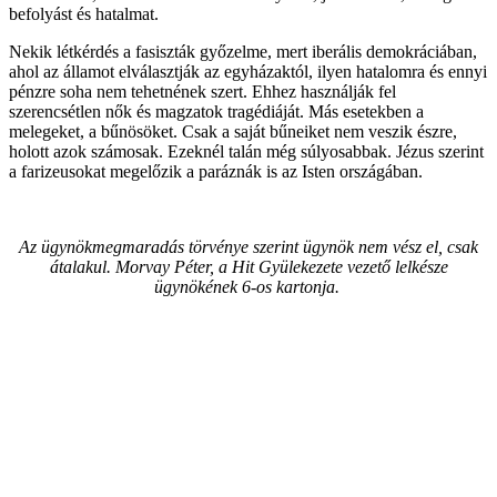
befolyást és hatalmat.
Nekik létkérdés a fasiszták győzelme, mert iberális demokráciában,
ahol az államot elválasztják az egyházaktól, ilyen hatalomra és ennyi
pénzre soha nem tehetnének szert. Ehhez használják fel
szerencsétlen nők és magzatok tragédiáját. Más esetekben a
melegeket, a bűnösöket. Csak a saját bűneiket nem veszik észre,
holott azok számosak. Ezeknél talán még súlyosabbak. Jézus szerint
a farizeusokat megelőzik a paráznák is az Isten országában.
Az ügynökmegmaradás törvénye szerint ügynök nem vész el, csak
átalakul. Morvay Péter, a Hit Gyülekezete vezető lelkésze
ügynökének 6-os kartonja.