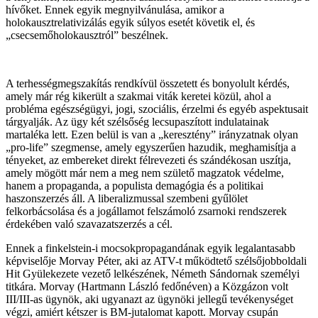
hívőket. Ennek egyik megnyilvánulása, amikor a
holokausztrelativizálás egyik súlyos esetét követik el, és
„csecsemőholokausztról” beszélnek.
A terhességmegszakítás rendkívül összetett és bonyolult kérdés,
amely már rég kikerült a szakmai viták keretei közül, ahol a
probléma egészségügyi, jogi, szociális, érzelmi és egyéb aspektusait
tárgyalják. Az ügy két szélsőség lecsupaszított indulatainak
martaléka lett. Ezen belül is van a „keresztény” irányzatnak olyan
„pro-life” szegmense, amely egyszerűen hazudik, meghamisítja a
tényeket, az embereket direkt félrevezeti és szándékosan uszítja,
amely mögött már nem a meg nem születő magzatok védelme,
hanem a propaganda, a populista demagógia és a politikai
haszonszerzés áll. A liberalizmussal szembeni gyűlölet
felkorbácsolása és a jogállamot felszámoló zsarnoki rendszerek
érdekében való szavazatszerzés a cél.
Ennek a finkelstein-i mocsokpropagandának egyik legalantasabb
képviselője Morvay Péter, aki az ATV-t működtető szélsőjobboldali
Hit Gyülekezete vezető lelkészének, Németh Sándornak személyi
titkára. Morvay (Hartmann László fedőnéven) a Közgázon volt
III/III-as ügynök, aki ugyanazt az ügynöki jellegű tevékenységet
végzi, amiért kétszer is BM-jutalomat kapott. Morvay csupán