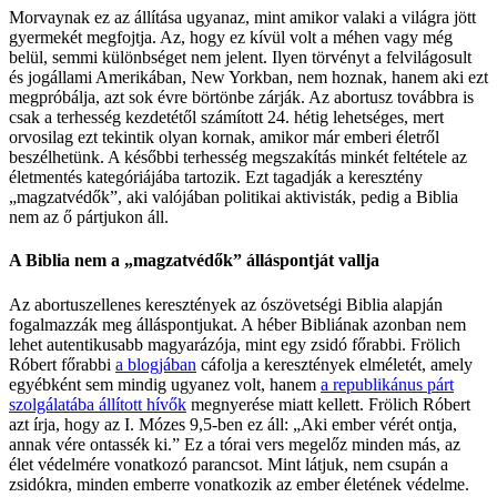
Morvaynak ez az állítása ugyanaz, mint amikor valaki a világra jött
gyermekét megfojtja. Az, hogy ez kívül volt a méhen vagy még
belül, semmi különbséget nem jelent. Ilyen törvényt a felvilágosult
és jogállami Amerikában, New Yorkban, nem hoznak, hanem aki ezt
megpróbálja, azt sok évre börtönbe zárják. Az abortusz továbbra is
csak a terhesség kezdetétől számított 24. hétig lehetséges, mert
orvosilag ezt tekintik olyan kornak, amikor már emberi életről
beszélhetünk. A későbbi terhesség megszakítás minkét feltétele az
életmentés kategóriájába tartozik. Ezt tagadják a keresztény
„magzatvédők”, aki valójában politikai aktivisták, pedig a Biblia
nem az ő pártjukon áll.
A Biblia nem a „magzatvédők” álláspontját vallja
Az abortuszellenes keresztények az ószövetségi Biblia alapján
fogalmazzák meg álláspontjukat. A héber Bibliának azonban nem
lehet autentikusabb magyarázója, mint egy zsidó főrabbi. Frölich
Róbert főrabbi
a blogjában
cáfolja a keresztények elméletét, amely
egyébként sem mindig ugyanez volt, hanem
a republikánus párt
szolgálatába állított hívők
megnyerése miatt kellett. Frölich Róbert
azt írja, hogy az I. Mózes 9,5-ben ez áll: „Aki ember vérét ontja,
annak vére ontassék ki.” Ez a tórai vers megelőz minden más, az
élet védelmére vonatkozó parancsot. Mint látjuk, nem csupán a
zsidókra, minden emberre vonatkozik az ember életének védelme.