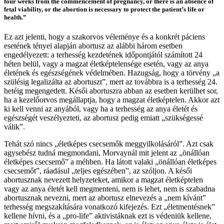
four weeks from the commencement of pregnancy, or there is an absence of
fetal viability, or the abortion is necessary to protect the patient’s life or
health.”
Ez azt jelenti, hogy a szakorvos véleménye és a konkrét páciens
esetének tényei alapján abortusz az alábbi három esetben
engedélyezett: a terhesség kezdetének időpontjától számított 24
héten belül, vagy a magzat életképtelensége esetén, vagy az anya
életének és egészségének védelmében. Hazugság, hogy a törvény „a
szülésig legalizálta az abortuszt”, mert az továbbra is a terhesség 24.
hetéig megengedett. Késői abortuszra abban az esetben kerülhet sor,
ha a kezelőorvos megállaptja, hogy a magzat életképtelen. Akkor azt
ki kell venni az anyából, vagy ha a terhesség az anya életét és
egészségét veszélyezteti, az abortusz pedig emiatt „szükségessé
válik”.
Tehát szó nincs „életképes csecsemők meggyilkolásáról”. Azt csak
agysebész tudná megmondani, Morvaynál mit jelent az „önállóan
életképes csecsemő” a méhben. Ha látott valaki „önállóan életképes
csecsemőt”, ráadásul „teljes egészében”, az szóljon. A késői
abortusznak nevezett helyzeteket, amikor a magzat életképtelen
vagy az anya életét kell megmenteni, nem is lehet, nem is szabadna
abortusznak nevezni, mert az abortusz elnevezés a „nem kívánt”
terhesség megszakítására vonatkozó kifejezés. Ezt „életmentésnek”
kellene hívni, és a „pro-life” aktivistáknak ezt is védeniük kellene,