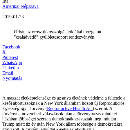
Írta:
Amerikai Népszava
-
2019-01-23
Orbán az orosz titkosszolgálatok által mozgatott
"családvédő" gyűlöletcsoport rendezvényén.
Facebook
X
Pinterest
WhatsApp
Linkedin
Email
Nyomtatás
A magzat életképtelensége és az anya életének védelme a feltétele a
késői abortuszoknak a New York államban hozott új Reprodukciós
Egészségügyi Törvény (
Reproductive Health Act
) szerint. A
törvényt a novemberi választások után a törvényhozás mindkét
házában többséget szerzett demokraták szavazták meg, miután
Trump miatt tíz év után New York állam többsége a demokratákra
szavazott. A törvény egyúttal kivette az abortuszt a