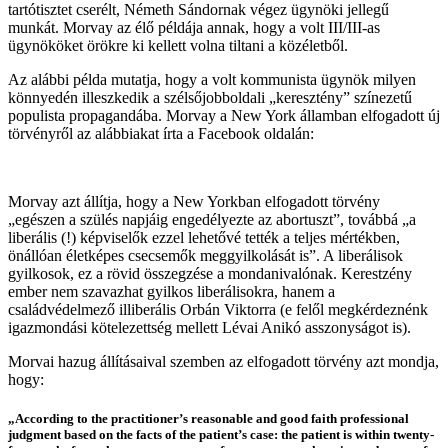
tartótisztet cserélt, Németh Sándornak végez ügynöki jellegű
munkát. Morvay az élő példája annak, hogy a volt III/III-as
ügynököket örökre ki kellett volna tiltani a közéletből.
Az alábbi példa mutatja, hogy a volt kommunista ügynök milyen
könnyedén illeszkedik a szélsőjobboldali „keresztény” színezetű
populista propagandába. Morvay a New York államban elfogadott új
törvényről az alábbiakat írta a Facebook oldalán:
Morvay azt állítja, hogy a New Yorkban elfogadott törvény
„egészen a szülés napjáig engedélyezte az abortuszt”, továbbá „a
liberális (!) képviselők ezzel lehetővé tették a teljes mértékben,
önállóan életképes csecsemők meggyilkolását is”. A liberálisok
gyilkosok, ez a rövid összegzése a mondanivalónak. Kerestzény
ember nem szavazhat gyilkos liberálisokra, hanem a
családvédelmező illiberális Orbán Viktorra (e felől megkérdeznénk
igazmondási kötelezettség mellett Lévai Anikó asszonyságot is).
Morvai hazug állításaival szemben az elfogadott törvény azt mondja,
hogy:
„According to the practitioner’s reasonable and good faith professional
judgment based on the facts of the patient’s case: the patient is within twenty-