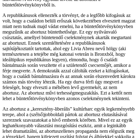
büntetőtörvénykönyvből is.
A republikánusok ellenezték a törvényt, de a legfőbb kifogásuk az
volt, hogy a családon belüli erőszak következtében elvesztett magzat
miatt nem tudnak majd vádat emelni, ha a büntetőtörvénykönyvben
megszűnik az abortusz büntethetősége. Ez egy nyilvánvaló
csúsztatás, amellyel büntetendő cselekménynek akarták megtartani
az abortuszt. Ennek szemléltetésére a republikánusok
sajtótájékoztatót tartottak, ahol egy Livia Abreu nevű hölgy (aki
természetesen a tetejébe még katonai veterán is Bronxból, hogy
ideáltipikus republikánus legyen), elmondta, hogy ő családi
bántalmazás során veszítette el a születendő csecsemőjét, amikor a
férje megverte. A demokraták azzal cáfolták ezeket a kifogásokat,
hogy a családi bántalmazásra és az annak során elszenvedett károkra
számos más törvény létezik. Ha egy durva férfi úgy megveri a
feleségét, hogy elveszti a méhében levő gyermekét, az nem
abortusz. Az abortusz művi terhességmegszakítás. Ezt a kettőt nem
lehet a büntetőtörvénykönyvben azonos cselekménynek tekinteni.
Az abortusz a „keresztény-liberális” kultúrharc egyik legkeményebb
terepe, ahol a (szélső)jobboldali pártok az abortusz elutasításával
szereznek szavazatokat a hívő emberek körében. Mivel ez az egyik
leghatékonyabb választási mozgósítási eszköz, amit a leginkább
lehet dramatizálni, az abortuszellenes propaganda nem elégszik meg
a tényekkel, hanem kifejezett uszítást folytat és álhírekkel sokkolja a