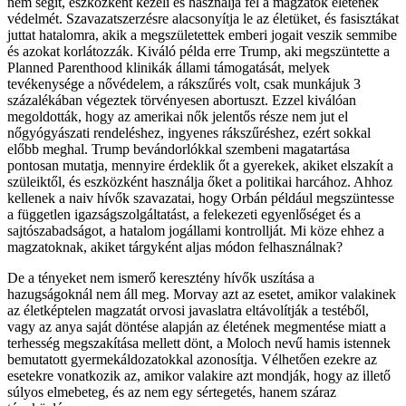
nem segít, eszközként kezeli és használja fel a magzatok életének
védelmét. Szavazatszerzésre alacsonyítja le az életüket, és fasisztákat
juttat hatalomra, akik a megszületettek emberi jogait veszik semmibe
és azokat korlátozzák. Kiváló példa erre Trump, aki megszüntette a
Planned Parenthood klinikák állami támogatását, melyek
tevékenysége a nővédelem, a rákszűrés volt, csak munkájuk 3
százalékában végeztek törvényesen abortuszt. Ezzel kiválóan
megoldották, hogy az amerikai nők jelentős része nem jut el
nőgyógyászati rendeléshez, ingyenes rákszűréshez, ezért sokkal
előbb meghal. Trump bevándorlókkal szembeni magatartása
pontosan mutatja, mennyire érdeklik őt a gyerekek, akiket elszakít a
szüleiktől, és eszközként használja őket a politikai harcához. Ahhoz
kellenek a naiv hívők szavazatai, hogy Orbán például megszüntesse
a független igazságszolgáltatást, a felekezeti egyenlőséget és a
sajtószabadságot, a hatalom jogállami kontrollját. Mi köze ehhez a
magzatoknak, akiket tárgyként aljas módon felhasználnak?
De a tényeket nem ismerő keresztény hívők uszítása a
hazugságoknál nem áll meg. Morvay azt az esetet, amikor valakinek
az életképtelen magzatát orvosi javaslatra eltávolítják a testéből,
vagy az anya saját döntése alapján az életének megmentése miatt a
terhesség megszakítása mellett dönt, a Moloch nevű hamis istennek
bemutatott gyermekáldozatokkal azonosítja. Vélhetően ezekre az
esetekre vonatkozik az, amikor valakire azt mondják, hogy az illető
súlyos elmebeteg, és az nem egy sértegetés, hanem száraz