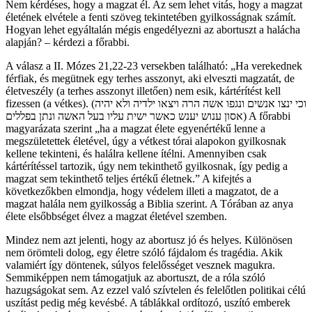
Nem kérdéses, hogy a magzat él. Az sem lehet vitás, hogy a magzat
életének elvétele a fenti szöveg tekintetében gyilkosságnak számít.
Hogyan lehet egyáltalán mégis engedélyezni az abortuszt a halácha
alapján? – kérdezi a főrabbi.
A válasz a II. Mózes 21,22-23 versekben található: „Ha verekednek
férfiak, és megütnek egy terhes asszonyt, aki elveszti magzatát, de
életveszély (a terhes asszonyt illetően) nem esik, kártérítést kell
fizessen (a vétkes). (וכי ינצו אנשים ונגפו אשה הרה ויצאו ילדיה ולא יהיה
אסון ענוש יענש כאשר ישית עליו בעל האשה ונתן בפללים) A főrabbi
magyarázata szerint „ha a magzat élete egyenértékű lenne a
megszületettek életével, úgy a vétkest tórai alapokon gyilkosnak
kellene tekinteni, és halálra kellene ítélni. Amennyiben csak
kártérítéssel tartozik, úgy nem tekinthető gyilkosnak, így pedig a
magzat sem tekinthető teljes értékű életnek.” A kifejtés a
következőkben elmondja, hogy védelem illeti a magzatot, de a
magzat halála nem gyilkosság a Biblia szerint. A Tórában az anya
élete elsőbbséget élvez a magzat életével szemben.
Mindez nem azt jelenti, hogy az abortusz jó és helyes. Különösen
nem örömteli dolog, egy életre szóló fájdalom és tragédia. Akik
valamiért így döntenek, súlyos felelősséget vesznek magukra.
Semmiképpen nem támogatjuk az abortuszt, de a róla szóló
hazugságokat sem. Az ezzel való szívtelen és felelőtlen politikai célú
uszítást pedig még kevésbé. A táblákkal ordítozó, uszító emberek