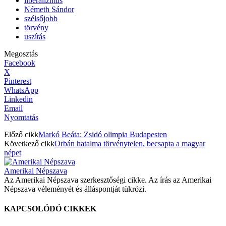
liberalizmus
Németh Sándor
szélsőjobb
törvény
uszítás
Megosztás
Facebook
X
Pinterest
WhatsApp
Linkedin
Email
Nyomtatás
Előző cikk
Markó Beáta: Zsidó olimpia Budapesten
Következő cikk
Orbán hatalma törvénytelen, becsapta a magyar
népet
Amerikai Népszava
Az Amerikai Népszava szerkesztőségi cikke. Az írás az Amerikai
Népszava véleményét és álláspontját tükrözi.
KAPCSOLÓDÓ CIKKEK