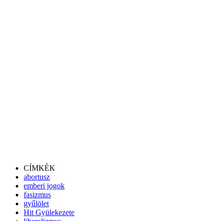
CÍMKÉK
abortusz
emberi jogok
fasizmus
gyűlölet
Hit Gyülekezete