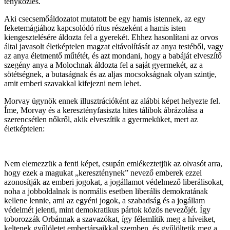
tényközlés.
Aki csecsemőáldozatot mutatott be egy hamis istennek, az egy
feketemágiához kapcsolódó rítus részeként a hamis isten
kiengesztelésére áldozta fel a gyerekét. Ehhez hasonlítani az orvos
által javasolt életképtelen magzat eltávolítását az anya testéből, vagy
az anya életmentő műtétét, és azt mondani, hogy a babáját elveszítő
szegény anya a Molochnak áldozta fel a saját gyermekét, az a
sötétségnek, a butaságnak és az aljas mocsokságnak olyan szintje,
amit emberi szavakkal kifejezni nem lehet.
Morvay ügynök ennek illusztrációként az alábbi képet helyezte fel.
Íme, Morvay és a keresztényfasiszta hites tálibok ábrázolása a
szerencsétlen nőkről, akik elveszítik a gyermeküket, mert az
életképtelen:
Nem elemezzük a fenti képet, csupán emlékeztetjük az olvasót arra,
hogy ezek a magukat „kereszténynek” nevező emberek ezzel
azonosítják az emberi jogokat, a jogállamot védelmező liberálisokat,
noha a jobboldalnak is normális esetben liberális demokratának
kellene lennie, ami az egyéni jogok, a szabadság és a jogállam
védelmét jelenti, mint demokratikus pártok közös nevezőjét. Így
toborozzák Orbánnak a szavazókat, így félemlítik meg a híveiket,
keltenek gyűlöletet embertársaikkal szemben, és gyűlöltetik meg a