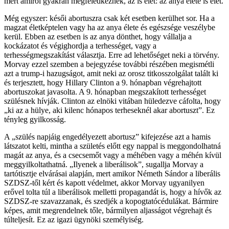
mert amiről gyakran megfeledkeznek, az is élet: az anya élete is élet.
Még egyszer: késői abortuszra csak két esetben kerülhet sor. Ha a
magzat életképtelen vagy ha az anya élete és egészsége veszélybe
kerül. Ebben az esetben is az anya dönthet, hogy vállalja a
kockázatot és végighordja a terhességet, vagy a
terhességmegszakítást választja. Erre ad lehetőséget neki a törvény.
Morvay ezzel szemben a bejegyzése további részében megismétli
azt a trump-i hazugságot, amit neki az orosz titkosszolgálat talált ki
és terjesztett, hogy Hillary Clinton a 9. hónapban végrehajtott
abortuszokat javasolta. A 9. hónapban megszakított terhességet
szülésnek hívják. Clinton az elnöki vitában hüledezve cáfolta, hogy
„ki az a hülye, aki kilenc hónapos terheseknél akar abortuszt”. Ez
tényleg gyilkosság.
A „szülés napjáig engedélyezett abortusz” kifejezése azt a hamis
látszatot kelti, mintha a születés előtt egy nappal is meggondolhatná
magát az anya, és a csecsemőt vagy a méhében vagy a méhén kívül
meggyilkoltathatná. „Ilyenek a liberálisok”, sugallja Morvay a
tartótisztje elvárásai alapján, mert amikor Németh Sándor a liberális
SZDSZ-től kért és kapott védelmet, akkor Morvay ugyanilyen
erővel tolta túl a liberálisok melletti propagandát is, hogy a hívők az
SZDSZ-re szavazzanak, és szedjék a kopogtatócédulákat. Bármire
képes, amit megrendelnek tőle, bármilyen aljasságot végrehajt és
túlteljesít. Ez az igazi ügynöki személyiség.