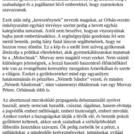
szabadságot és a jogállamot hívő emberekkel, hogy zsarnokokra
szavazzanak.
Ezek után még „kereszténynek” nevezik magukat, az Orbán-rezsim
önkényuralmi egyházi törvénye szerint pedig a bevett egyház
kategóriába tartoznak. Arról nem beszélve, hogyan viszonyulnak
bajba jutott embertársaikhoz. A segítségnyújtás gondolata fel sem
merül bennük, pedig hány fiatal lányon segíthetnének, hogy ne
hozzon rossz döntést. Ez a kép és a mellé írott szöveg gyilkosnak
ábrázolja a politikai ellenfeleket, akik gyermekáldozatokat mutatnak
be a „Molochnak”. Morvay nem magától veszi ezeket. Nem számít
különleges jelenségnek, a hozzá hasonló haszonleső élősködőkkel
tele van az evangéliumi keresztény mozgalom Amerikában és szerte
a világon. Ezeket a gyülekezeteket mind egy ugyanilyen
hatalommániás és pénzéhes „Németh Sándor” vezeti, és minden
„Németh Sándornak”, mint valamennyi diktátornak van egy Morvay
Pétere. Orbánnak több is.
Az abortusszal mocskolódó propaganda dehumanizáló nyelvet
használ, amely nemcsak hazudik, csúsztat, rágalmaz, hanem elvitatja
a jogvédők emberi méltóságát, emberi tisztességét, emberi mivoltát.
Amikor ezeket a hazugságokat tárják a hívők elé, és bennük pokoli
gyűlöletet keltenek, akkor azok szaladnak a szélsőjobboldali
illiberális fasisztákra szavazni. Ők pedig zsebelik be a pénzt, a
milliárdokat, a mindenféle kedvezményeket, juttatásokat, evilági