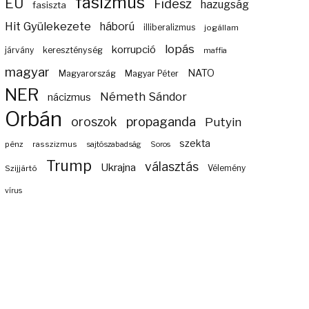
fasizmus
EU
Fidesz
hazugság
fasiszta
Hit Gyülekezete
háború
illiberalizmus
jogállam
lopás
korrupció
járvány
kereszténység
maffia
magyar
NATO
Magyarország
Magyar Péter
NER
Németh Sándor
nácizmus
Orbán
propaganda
oroszok
Putyin
szekta
pénz
rasszizmus
sajtószabadság
Soros
Trump
választás
Ukrajna
Szijjártó
Vélemény
vírus