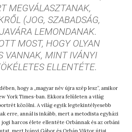
RT MEGVÁLASZTANAK,
KRŐL (JOG, SZABADSÁG,
A JAVÁRA LEMONDANAK.
TOTT MOST, HOGY OLYAN
 VANNAK, MINT IVÁNYI
TÖKÉLETES ELLENTÉTE.
édében, hogy a „magyar név újra szép lesz”, amikor
ew York Times-ban. Ekkora felületen a világ
rtrét közölni. A világ egyik legtekintélyesebb
nak erre, annál is inkább, mert a metodista egyházi
i jogi harcos élete ellentéte Orbánnak és az orbáni
utat, mert Iványi Gábor és Orbán Viktor útjai