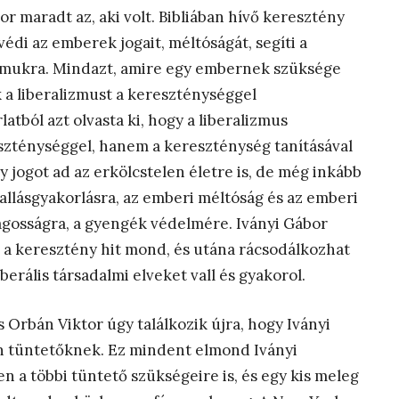
r maradt az, aki volt. Bibliában hívő keresztény
édi az emberek jogait, méltóságát, segíti a
 számukra. Mindazt, amire egy embernek szüksége
k a liberalizmust a kereszténységgel
latból azt olvasta ki, hogy a liberalizmus
szténységgel, hanem a kereszténység tanításával
 jogot ad az erkölcstelen életre is, de még inkább
 vallásgyakorlásra, az emberi méltóság és az emberi
ágosságra, a gyengék védelmére. Iványi Gábor
eki a keresztény hit mond, és utána rácsodálkozhat
erális társadalmi elveket vall és gyakorol.
Orbán Viktor úgy találkozik újra, hogy Iványi
en tüntetőknek. Ez mindent elmond Iványi
n a többi tüntető szükségeire is, és egy kis meleg