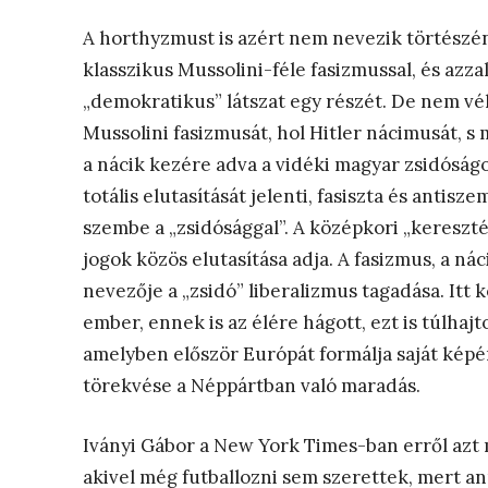
A horthyzmust is azért nem nevezik törtész
klasszikus Mussolini-féle fasizmussal, és azz
„demokratikus” látszat egy részét. De nem vé
Mussolini fasizmusát, hol Hitler nácimusát, s
a nácik kezére adva a vidéki magyar zsidóságot
totális elutasítását jelenti, fasiszta és antisze
szembe a „zsidósággal”. A középkori „keresztén
jogok közös elutasítása adja. A fasizmus, a n
nevezője a „zsidó” liberalizmus tagadása. Itt 
ember, ennek is az élére hágott, ezt is túlhajt
amelyben először Európát formálja saját képér
törekvése a Néppártban való maradás.
Iványi Gábor a New York Times-ban erről azt 
akivel még futballozni sem szerettek, mert an