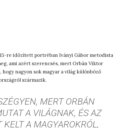
15-re időzített portréban Iványi Gábor metodista
meg, ami azért szerencsés, mert Orbán Viktor
, hogy nagyon sok magyar a világ különböző
rszágról származik.
SZÉGYEN, MERT ORBÁN
UTAT A VILÁGNAK, ÉS AZ
T KELT A MAGYAROKRÓL,