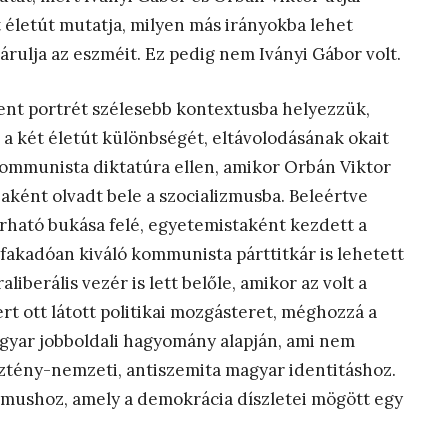
t életút mutatja, milyen más irányokba lehet
lárulja az eszméit. Ez pedig nem Iványi Gábor volt.
nt portrét szélesebb kontextusba helyezzük,
a két életút különbségét, eltávolodásának okait
 kommunista diktatúra ellen, amikor Orbán Viktor
aként olvadt bele a szocializmusba. Beleértve
árható bukása felé, egyetemistaként kezdett a
l fakadóan kiváló kommunista párttitkár is lehetett
aliberális vezér is lett belőle, amikor az volt a
rt ott látott politikai mozgásteret, méghozzá a
gyar jobboldali hagyomány alapján, ami nem
ztény-nemzeti, antiszemita magyar identitáshoz.
mushoz, amely a demokrácia díszletei mögött egy