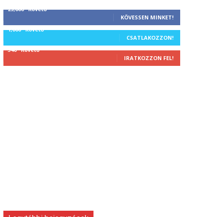
25,000
Követő
KÖVESSEN MINKET!
1,000
Követő
CSATLAKOZZON!
340
Követő
IRATKOZZON FEL!