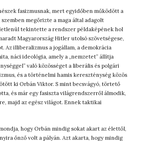
énészek fasizmusnak, mert egyidőben működött a
al szemben megőrizte a maga által adagolt
letlenül tekintette a rendszer példaképének hol
 maradt Magyarország Hitler utolsó szövetségese,
. Az illiberalizmus a jogállam, a demokrácia
mita, náci ideológia, amely a „nemzetet” állítja
ységgel” való közösséget a liberális és polgári
ácizmus, és a történelmi hamis kereszténység közös
kötött ki Orbán Viktor. S mint becsvágyó, törtető
otta, és már egy fasiszta világrendszerről álmodik,
e, majd az egész világot. Ennek taktikai
mondja, hogy Orbán mindig sokat akart az élettől,
nyira őnző volt a pályán. Azt akarta, hogy mindig