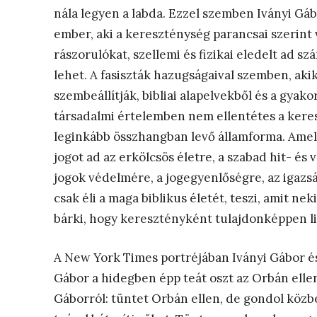
nála legyen a labda. Ezzel szemben Iványi Gábo
ember, aki a kereszténység parancsai szerint v
rászorulókat, szellemi és fizikai eledelt ad
lehet. A fasiszták hazugságaival szemben, aki
szembeállítják, bibliai alapelvekből és a gyakor
társadalmi értelemben nem ellentétes a kere
leginkább összhangban levő államforma. Amely
jogot ad az erkölcsös életre, a szabad hit- és
jogok védelmére, a jogegyenlőségre, az igazs
csak éli a maga biblikus életét, teszi, amit n
bárki, hogy keresztényként tulajdonképpen lib
A New York Times portréjában Iványi Gábor és 
Gábor a hidegben épp teát oszt az Orbán ell
Gáborról: tüntet Orbán ellen, de gondol közbe