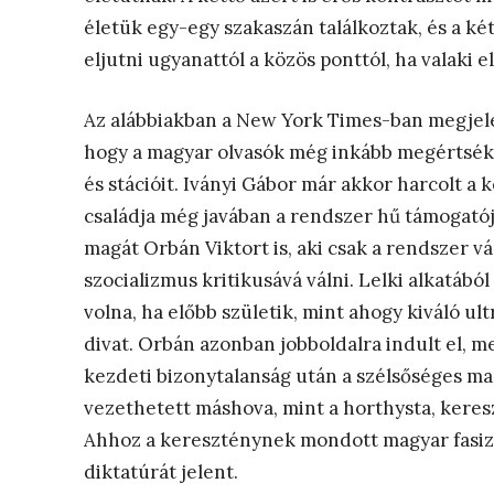
életük egy-egy szakaszán találkoztak, és a ké
eljutni ugyanattól a közös ponttól, ha valaki e
Az alábbiakban a New York Times-ban megjele
hogy a magyar olvasók még inkább megértsék 
és stációit. Iványi Gábor már akkor harcolt a
családja még javában a rendszer hű támogatój
magát Orbán Viktort is, aki csak a rendszer v
szocializmus kritikusává válni. Lelki alkatábó
volna, ha előbb születik, mint ahogy kiváló ultr
divat. Orbán azonban jobboldalra indult el, me
kezdeti bizonytalanság után a szélsőséges ma
vezethetett máshova, mint a horthysta, keres
Ahhoz a kereszténynek mondott magyar fasiz
diktatúrát jelent.