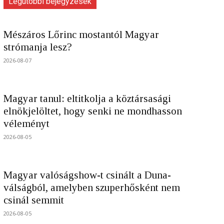
Legutóbbi bejegyzések
Mészáros Lőrinc mostantól Magyar
strómanja lesz?
2026-08-07
Magyar tanul: eltitkolja a köztársasági
elnökjelöltet, hogy senki ne mondhasson
véleményt
2026-08-05
Magyar valóságshow-t csinált a Duna-
válságból, amelyben szuperhősként nem
csinál semmit
2026-08-05