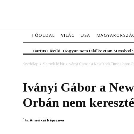
FŐOLDAL
VILÁG
USA
MAGYARORSZÁ
Bartus László: Hogyan nem találkoztam Messivel?
Kezdőlap
Kiemelt fő hír
Iványi Gábor a New York Times-ban: O
Kiemelt fő hír
Magyarország
Iványi Gábor a New
Orbán nem kereszté
Írta:
Amerikai Népszava