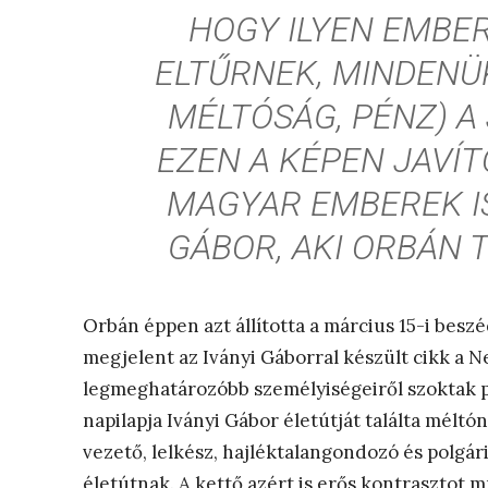
HOGY ILYEN EMBE
ELTŰRNEK, MINDENÜ
MÉLTÓSÁG, PÉNZ) 
EZEN A KÉPEN JAVÍ
MAGYAR EMBEREK IS
GÁBOR, AKI ORBÁN 
Orbán éppen azt állította a március 15-i besz
megjelent az Iványi Gáborral készült cikk a N
legmeghatározóbb személyiségeiről szoktak po
napilapja Iványi Gábor életútját találta méltó
vezető, lelkész, hajléktalangondozó és polgár
életútnak. A kettő azért is erős kontrasztot m