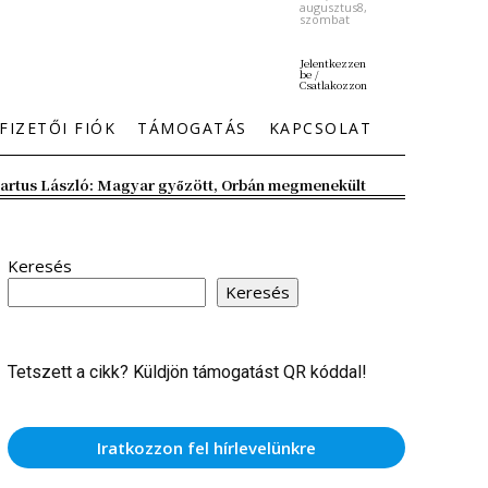
augusztus8,
szombat
Jelentkezzen
be /
Csatlakozzon
FIZETŐI FIÓK
TÁMOGATÁS
KAPCSOLAT
artus László: Magyar győzött, Orbán megmenekült
Keresés
Keresés
Tetszett a cikk? Küldjön támogatást QR kóddal!
Iratkozzon fel hírlevelünkre