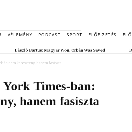
G
VÉLEMÉNY
PODCAST
SPORT
ELŐFIZETÉS
ELŐ
László Bartus: Magyar Won, Orbán Was Saved
B
rbán nem keresztény, hanem fasiszta
 York Times-ban:
ny, hanem fasiszta