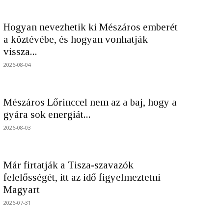
Hogyan nevezhetik ki Mészáros emberét
a köztévébe, és hogyan vonhatják
vissza...
2026-08-04
Mészáros Lőrinccel nem az a baj, hogy a
gyára sok energiát...
2026-08-03
Már firtatják a Tisza-szavazók
felelősségét, itt az idő figyelmeztetni
Magyart
2026-07-31