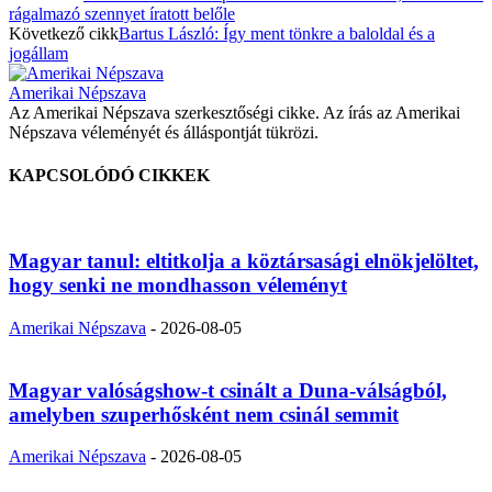
rágalmazó szennyet íratott belőle
Következő cikk
Bartus László: Így ment tönkre a baloldal és a
jogállam
Amerikai Népszava
Az Amerikai Népszava szerkesztőségi cikke. Az írás az Amerikai
Népszava véleményét és álláspontját tükrözi.
KAPCSOLÓDÓ CIKKEK
Magyar tanul: eltitkolja a köztársasági elnökjelöltet,
hogy senki ne mondhasson véleményt
Amerikai Népszava
-
2026-08-05
Magyar valóságshow-t csinált a Duna-válságból,
amelyben szuperhősként nem csinál semmit
Amerikai Népszava
-
2026-08-05