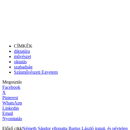
CÍMKÉK
diktatúra
művészet
oktatás
szabadság
Színművészeti Egyetem
Megosztás
Facebook
X
Pinterest
WhatsApp
Linkedin
Email
Nyomtatás
Előző cikk
Németh Sándor ellopatta Bartus László iratait, és névtelen