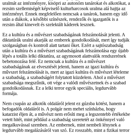
uralmát az intézményre, kisöpri az autonóm tanárokat és alkotókat, a
rezsim szellemiségét képviselő kulturharcosok uralma alá hajtja az
intézményt. Ennek megfelelően nemcsak a tanárok, hanem egy idő
után a diákok, a későbbi színészek, rendezők és igazgatók is a
rezsim által kinevelt és szelektált káderek lesznek.
Ez a kultúra és a művészet szabadságának felszámolását jelenti. A
diktatúrák uralni akarják az emberek gondolkodását, mert így tudják
szolgaságban és kontroll alatt tartani őket. Ezért a sajtószabadság
után a kultúra és a művészet szabadságának felszámolása egy újabb
lépés a totális lelki diktatúra, az agymosott alattvalók rendszerének
bebetonozása felé. Ez nemcsak a kultúra és a művészet
szabadságának az elvesztését jelenti, hanem az igazi kultúra és
művszet felszámolását is, mert az igazi kultúra és művészet lételeme
a szabadság, a szabadságért folytatott küzdelem. Ahol a művészet
szabadsága megszűnik, ott vége a valódi művészetnek és a szabad
gondolkodásnak. Ez a lelki terror egyik speciális, legdurvább
formája.
Nem csupán az alkotók oldaláról jelent ez gúzsba kötést, hanem a
befogadók oldaláról is. A polgár nem mehet színházba, hogy
katarzist éljen át, a művészt nem erősíti meg a legszentebb értékekbe
vetett hitét, mint például a szabadság szeretetét az önkénnyel való
megalkuvással szemben. Az embernek, mint nembeli lénynek a
legdurvább megalázásáról van szó. Ez rosszabb, mint a fizikai terror