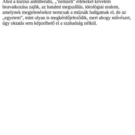
Ahol a kurzus antiliberális, „‘nemzeti” értékeket követelő
beavatkozása zajlik, az hatalmi megszállás, ideológiai uralom,
amelynek megjelenésekor nemcsak a múzsák hallgatnak el, de az
„egyetem”, mint olyan is megkérdőjeleződik, mert ahogy művészet,
úgy oktatás sem képzelhető el a szabadság nélkül.