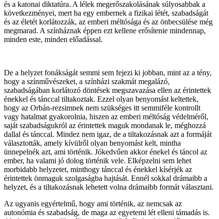
és a katonai diktatúra. A lélek megerőszakolásának súlyosabbak a
következményei, mert ha egy embernek a fizikai létét, szabadságát
és az életét korlátozzák, az emberi méltósága és az önbecsülése még
megmarad. A színháznak éppen ezt kellene erősítenie mindennap,
minden este, minden előadással.
De a helyzet fonákságát semmi sem fejezi ki jobban, mint az a tény,
hogy a színművészeket, a színházi szakmát megalázó,
szabadságában korlátozó döntések megszavazása ellen az érintettek
énekkel és tánccal tiltakoztak. Ezzel olyan benyomást keltettek,
hogy az Orbán-rezsimnek nem szükséges itt semmiféle kontrollt
vagy hatalmat gyakorolnia, hiszen az emberi méltóság védelméről,
saját szabadságukról az érintettek maguk mondanak le, méghozzá
dallal és tánccal. Mindez nem igaz, de a tiltakozásnak azt a formáját
választották, amely kívülről olyan benyomást kelt, mintha
ünnepelnék azt, ami történik. Jókedvűen akkor énekel és táncol az
ember, ha valami jó dolog történik vele. Elképzelni sem lehet
morbidabb helyzetet, minthogy tánccal és énekkel kísérjék az
érintettek önmaguk szolgaságba hajtását. Ennél sokkal drámaibb a
helyzet, és a tiltakozásnak lehetett volna drámaibb formát választani.
Az ugyanis egyértelmű, hogy ami történik, az nemcsak az
autonómia és szabadság, de maga az egyetemi lét elleni támadás is.