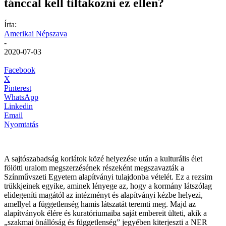
tánccal kell tiltakozni ez ellen?
Írta:
Amerikai Népszava
-
2020-07-03
Facebook
X
Pinterest
WhatsApp
Linkedin
Email
Nyomtatás
A sajtószabadság korlátok közé helyezése után a kulturális élet
fölötti uralom megszerzésének részeként megszavazták a
Színművszeti Egyetem alapítványi tulajdonba vételét. Ez a rezsim
trükkjeinek egyike, aminek lényege az, hogy a kormány látszólag
elidegeníti magától az intézményt és alapítványi kézbe helyezi,
amellyel a függetlenség hamis látszatát teremti meg. Majd az
alapítványok élére és kuratóriumaiba saját embereit ülteti, akik a
„szakmai önállóság és függetlenség” jegyében kiterjeszti a NER