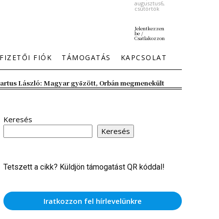
augusztus6,
csütörtök
Jelentkezzen
be /
Csatlakozzon
FIZETŐI FIÓK
TÁMOGATÁS
KAPCSOLAT
artus László: Magyar győzött, Orbán megmenekült
Keresés
Keresés
Tetszett a cikk? Küldjön támogatást QR kóddal!
Iratkozzon fel hírlevelünkre