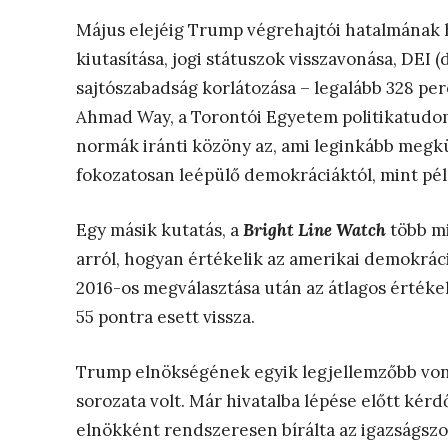
Május elejéig Trump végrehajtói hatalmának 
kiutasítása, jogi státuszok visszavonása, DEI (d
sajtószabadság korlátozása – legalább 328 pere
Ahmad Way, a Torontói Egyetem politikatudomán
normák iránti közöny az, ami leginkább megkü
fokozatosan leépülő demokráciáktól, mint pél
Egy másik kutatás, a
Bright Line Watch
több mi
arról, hogyan értékelik az amerikai demokráci
2016-os megválasztása után az átlagos értékelé
55 pontra esett vissza.
Trump elnökségének egyik legjellemzőbb von
sorozata volt. Már hivatalba lépése előtt kérd
elnökként rendszeresen bírálta az igazságszol