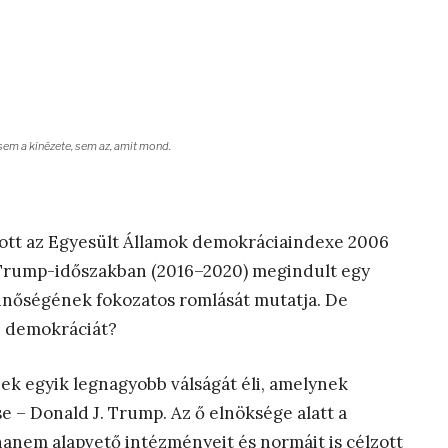
sem a kinézete, sem az, amit mond.
ozott az Egyesült Államok demokráciaindexe 2006
a Trump-időszakban (2016–2020) megindult egy
inőségének fokozatos romlását mutatja. De
i demokráciát?
ek egyik legnagyobb válságát éli, amelynek
se – Donald J. Trump. Az ő elnöksége alatt a
anem alapvető intézményeit és normáit is célzott