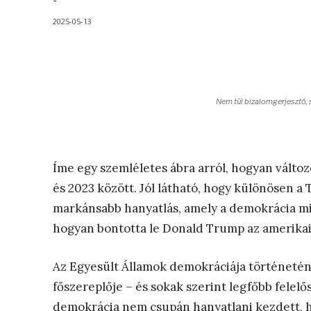
-
2025-05-13
Nem túl bizalomgerjesztő, 
Íme egy szemléletes ábra arról, hogyan vált
és 2023 között. Jól látható, hogy különösen 
markánsabb hanyatlás, amely a demokrácia m
hogyan bontotta le Donald Trump az amerika
Az Egyesült Államok demokráciája történetén
főszereplője – és sokak szerint legfőbb felelő
demokrácia nem csupán hanyatlani kezdett, h