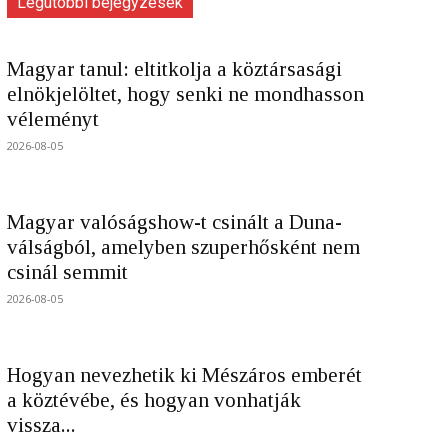
Legutóbbi bejegyzések
Magyar tanul: eltitkolja a köztársasági
elnökjelöltet, hogy senki ne mondhasson
véleményt
2026-08-05
Magyar valóságshow-t csinált a Duna-
válságból, amelyben szuperhősként nem
csinál semmit
2026-08-05
Hogyan nevezhetik ki Mészáros emberét
a köztévébe, és hogyan vonhatják
vissza...