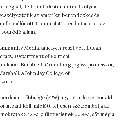
 még áll, de több kulcsterületen is olyan
veszélyeztetik az amerikai berendezkedés
 formálódott Trump alatt – és hatására – az
 sodródó állam.
 Community Media, amelyen részt vett Lucan
racy, Department of Political
Frank and Bernice J. Greenberg jogász professzor,
Marshall, a John Jay College of
szora.
merikaiak többsége (52%) úgy látja, hogy Donald
rlátozni kell, mielőtt teljesen szétrombolja az
emokraták 87%-a, a függetlenek 56%-a, sőt még a