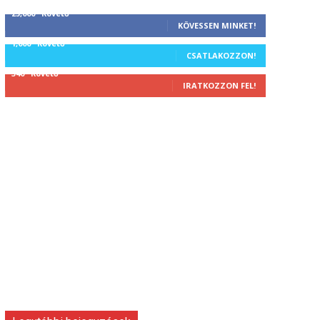
25,000
Követő
KÖVESSEN MINKET!
1,000
Követő
CSATLAKOZZON!
340
Követő
IRATKOZZON FEL!