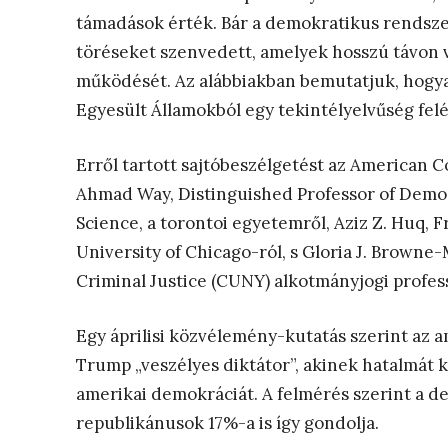
támadások érték. Bár a demokratikus rendszer
töréseket szenvedett, amelyek hosszú távon 
működését. Az alábbiakban bemutatjuk, hogyan
Egyesült Államokból egy tekintélyelvűség felé
Erről tartott sajtóbeszélgetést az American
Ahmad Way, Distinguished Professor of Democ
Science, a torontoi egyetemről, Aziz Z. Huq, 
University of Chicago-ról, s Gloria J. Browne-
Criminal Justice (CUNY) alkotmányjogi profes
Egy áprilisi közvélemény-kutatás szerint az a
Trump „veszélyes diktátor”, akinek hatalmát ko
amerikai demokráciát. A felmérés szerint a d
republikánusok 17%-a is így gondolja.