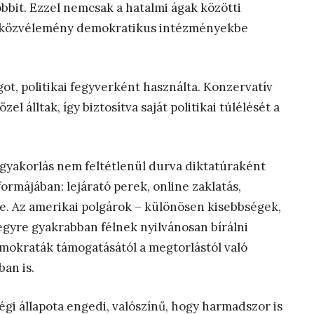
bit. Ezzel nemcsak a hatalmi ágak közötti
i közvélemény demokratikus intézményekbe
ot, politikai fegyverként használta. Konzervatív
el álltak, így biztosítva saját politikai túlélését a
gyakorlás nem feltétlenül durva diktatúraként
ormájában: lejárató perek, online zaklatás,
ése. Az amerikai polgárok – különösen kisebbségek,
gyre gyakrabban félnek nyilvánosan bírálni
mokraták támogatásától a megtorlástól való
ban is.
gi állapota engedi, valószínű, hogy harmadszor is