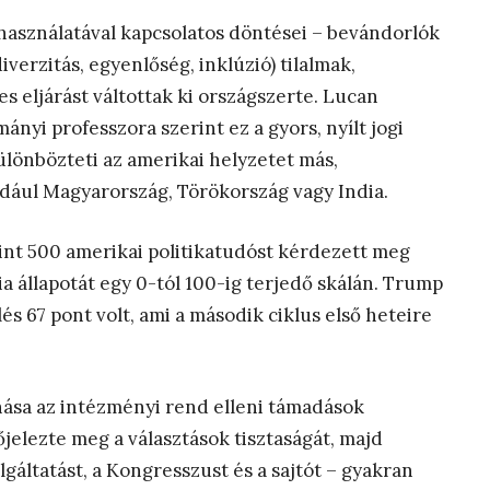
használatával kapcsolatos döntései – bevándorlók
iverzitás, egyenlőség, inklúzió) tilalmak,
s eljárást váltottak ki országszerte. Lucan
yi professzora szerint ez a gyors, nyílt jogi
lönbözteti az amerikai helyzetet más,
dául Magyarország, Törökország vagy India.
nt 500 amerikai politikatudóst kérdezett meg
a állapotát egy 0-tól 100-ig terjedő skálán. Trump
s 67 pont volt, ami a második ciklus első heteire
ása az intézményi rend elleni támadások
őjelezte meg a választások tisztaságát, majd
gáltatást, a Kongresszust és a sajtót – gyakran