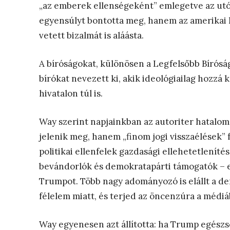
„az emberek ellenségeként” emlegetve az utób
egyensúlyt bontotta meg, hanem az amerika
vetett bizalmát is aláásta.
A bíróságokat, különösen a Legfelsőbb Bíróság
bírókat nevezett ki, akik ideológiailag hozzá köz
hivatalon túl is.
Way szerint napjainkban az autoriter hatalom
jelenik meg, hanem „finom jogi visszaélések” f
politikai ellenfelek gazdasági ellehetetlenít
bevándorlók és demokratapárti támogatók – e
Trumpot. Több nagy adományozó is elállt a de
félelem miatt, és terjed az öncenzúra a médiá
Way egyenesen azt állította: ha Trump egészsé