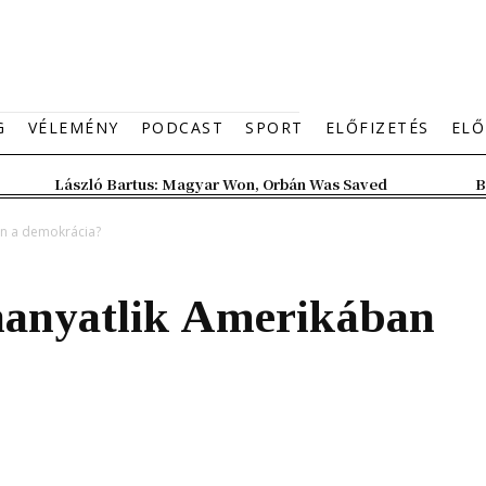
G
VÉLEMÉNY
PODCAST
SPORT
ELŐFIZETÉS
ELŐ
László Bartus: Magyar Won, Orbán Was Saved
B
an a demokrácia?
hanyatlik Amerikában