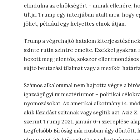
elindulna az elnökségért – annak ellenére, ho
tiltja. Trump egy interjúban utalt arra, hogy 
jöhet, például egy helyettes elnök útján.
Trump a végrehajtó hatalom kiterjesztésének
szinte rutin szintre emelte. Ezekkel gyakran
hozott meg jelentős, sokszor ellentmondásos
sújtó beutazási tilalmat vagy a mexikói határf
Számos alkalommal nem hajtotta végre a bírósá
igazságügyi minisztériumot – politikai célokr
nyomozásokat. Az amerikai alkotmány 14. módos
akik lázadást szítanak vagy segítik azt. Aziz 
szerint Trump 2021. január 6-i szereplése al
Legfelsőbb Bíróság márciusban úgy döntött, h
elrendelni, így kiüresítette az alkotmányos r