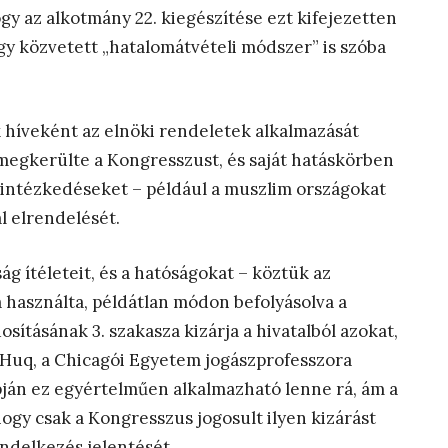
gy az alkotmány 22. kiegészítése ezt kifejezetten
egy közvetett „hatalomátvételi módszer” is szóba
 híveként az elnöki rendeletek alkalmazását
 megkerülte a Kongresszust, és saját hatáskörben
 intézkedéseket – például a muszlim országokat
al elrendelését.
g ítéleteit, és a hatóságokat – köztük az
a használta, példátlan módon befolyásolva a
ításának 3. szakasza kizárja a hivatalból azokat,
Z. Huq, a Chicagói Egyetem jogászprofesszora
apján ez egyértelműen alkalmazható lenne rá, ám a
ogy csak a Kongresszus jogosult ilyen kizárást
endelkezés jelentését.