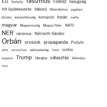
fasizmus
EU
Fidesz
hazugság
fasiszta
Hit Gyülekezete
háború
illiberalizmus
jogállam
lopás
korrupció
járvány
kereszténység
maffia
magyar
NATO
Magyarország
Magyar Péter
NER
Németh Sándor
nácizmus
Orbán
propaganda
oroszok
Putyin
szekta
pénz
rasszizmus
sajtószabadság
Soros
Trump
választás
Ukrajna
Szijjártó
Vélemény
vírus