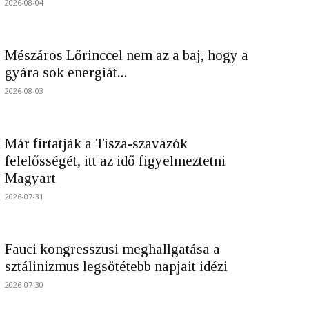
2026-08-04
Mészáros Lőrinccel nem az a baj, hogy a
gyára sok energiát...
2026-08-03
Már firtatják a Tisza-szavazók
felelősségét, itt az idő figyelmeztetni
Magyart
2026-07-31
Fauci kongresszusi meghallgatása a
sztálinizmus legsötétebb napjait idézi
2026-07-30