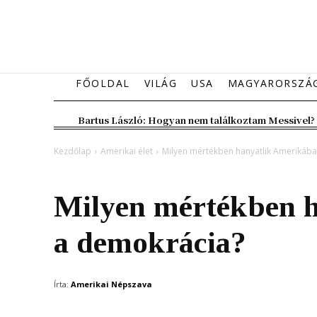
FŐOLDAL
VILÁG
USA
MAGYARORSZÁ
Bartus László: Hogyan nem találkoztam Messivel?
Kezdőlap
Amerikai élet
Milyen mértékben hanyatlik Amerikáb
Amerikai élet
Milyen mértékben 
a demokrácia?
Írta:
Amerikai Népszava