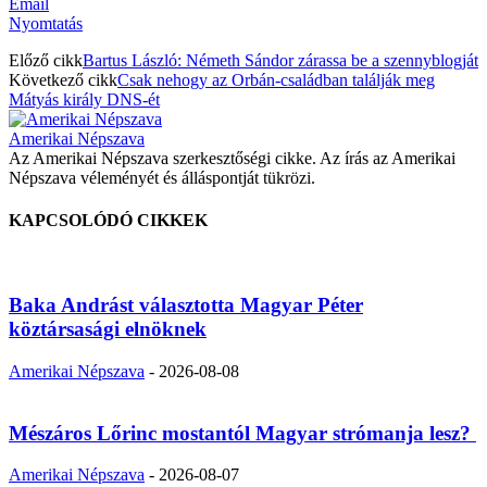
Email
Nyomtatás
Előző cikk
Bartus László: Németh Sándor zárassa be a szennyblogját
Következő cikk
Csak nehogy az Orbán-családban találják meg
Mátyás király DNS-ét
Amerikai Népszava
Az Amerikai Népszava szerkesztőségi cikke. Az írás az Amerikai
Népszava véleményét és álláspontját tükrözi.
KAPCSOLÓDÓ CIKKEK
Baka Andrást választotta Magyar Péter
köztársasági elnöknek
Amerikai Népszava
-
2026-08-08
Mészáros Lőrinc mostantól Magyar strómanja lesz?
Amerikai Népszava
-
2026-08-07