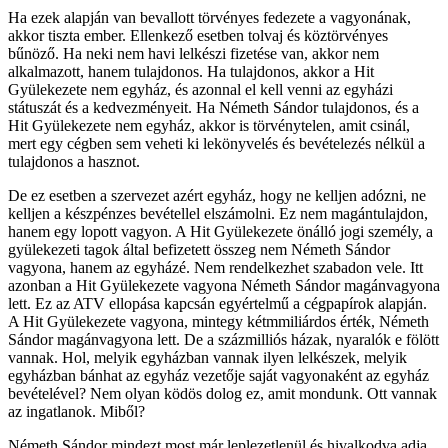
Ha ezek alapján van bevallott törvényes fedezete a vagyonának,
akkor tiszta ember. Ellenkező esetben tolvaj és köztörvényes
bűnöző. Ha neki nem havi lelkészi fizetése van, akkor nem
alkalmazott, hanem tulajdonos. Ha tulajdonos, akkor a Hit
Gyülekezete nem egyház, és azonnal el kell venni az egyházi
státuszát és a kedvezményeit. Ha Németh Sándor tulajdonos, és a
Hit Gyülekezete nem egyház, akkor is törvénytelen, amit csinál,
mert egy cégben sem veheti ki lekönyvelés és bevételezés nélkül a
tulajdonos a hasznot.
De ez esetben a szervezet azért egyház, hogy ne kelljen adózni, ne
kelljen a készpénzes bevétellel elszámolni. Ez nem magántulajdon,
hanem egy lopott vagyon. A Hit Gyülekezete önálló jogi személy, a
gyülekezeti tagok által befizetett összeg nem Németh Sándor
vagyona, hanem az egyházé. Nem rendelkezhet szabadon vele. Itt
azonban a Hit Gyülekezete vagyona Németh Sándor magánvagyona
lett. Ez az ATV ellopása kapcsán egyértelmű a cégpapírok alapján.
A Hit Gyülekezete vagyona, mintegy kétmmiliárdos érték, Németh
Sándor magánvagyona lett. De a százmilliós házak, nyaralók e fölött
vannak. Hol, melyik egyházban vannak ilyen lelkészek, melyik
egyházban bánhat az egyház vezetője saját vagyonaként az egyház
bevételével? Nem olyan ködös dolog ez, amit mondunk. Ott vannak
az ingatlanok. Miből?
Németh Sándor mindezt most már leplezetlenül és hivalkodva adja