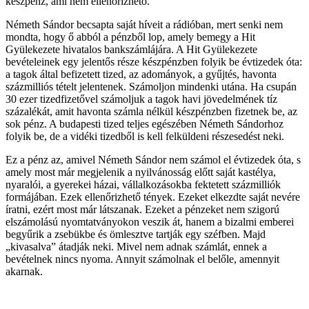
készpénz, ami nem ellenőrizhető.
Németh Sándor becsapta saját híveit a rádióban, mert senki nem
mondta, hogy ő abból a pénzből lop, amely bemegy a Hit
Gyülekezete hivatalos bankszámlájára. A Hit Gyülekezete
bevételeinek egy jelentős része készpénzben folyik be évtizedek óta:
a tagok által befizetett tized, az adományok, a gyűjtés, havonta
százmilliós tételt jelentenek. Számoljon mindenki utána. Ha csupán
30 ezer tizedfizetővel számoljuk a tagok havi jövedelmének tíz
százalékát, amit havonta számla nélkül készpénzben fizetnek be, az
sok pénz. A budapesti tized teljes egészében Németh Sándorhoz
folyik be, de a vidéki tizedből is kell felküldeni részesedést neki.
Ez a pénz az, amivel Németh Sándor nem számol el évtizedek óta, s
amely most már megjelenik a nyilvánosság előtt saját kastélya,
nyaralói, a gyerekei házai, vállalkozásokba fektetett százmilliók
formájában. Ezek ellenőrizhető tények. Ezeket elkezdte saját nevére
íratni, ezért most már látszanak. Ezeket a pénzeket nem szigorú
elszámolású nyomtatványokon veszik át, hanem a bizalmi emberei
begyűrik a zsebükbe és ömlesztve tartják egy széfben. Majd
„kivasalva” átadják neki. Mivel nem adnak számlát, ennek a
bevételnek nincs nyoma. Annyit számolnak el belőle, amennyit
akarnak.