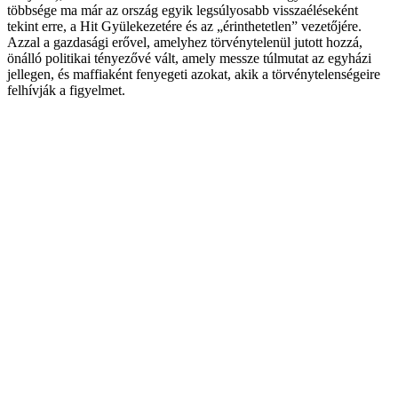
többsége ma már az ország egyik legsúlyosabb visszaéléseként
tekint erre, a Hit Gyülekezetére és az „érinthetetlen” vezetőjére.
Azzal a gazdasági erővel, amelyhez törvénytelenül jutott hozzá,
önálló politikai tényezővé vált, amely messze túlmutat az egyházi
jellegen, és maffiaként fenyegeti azokat, akik a törvénytelenségeire
felhívják a figyelmet.