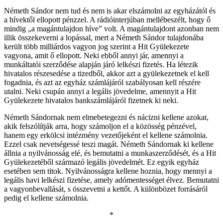
Németh Sándor nem tud és nem is akar elszámolni az egyházától és
a hívektől ellopott pénzzel. A rádióinterjúban mellébeszélt, hogy ő
mindig „a magántulajdon híve” volt. A magántulajdont azonban nem
illik összekeverni a lopással, mert a Németh Sándor tulajdonába
került több milliárdos vagyon jog szerint a Hit Gyülekezete
vagyona, amit ő ellopott. Neki ebből annyi jár, amennyi a
munkáltatói szerződése alapján járó lelkészi fizetés. Ha létezik
hivatalos részesedése a tizedből, akkor azt a gyülekezetnek el kell
fogadnia, és azt az egyház számlájáról szabályosan kell részére
utalni. Neki csupán annyi a legális jövedelme, amennyit a Hit
Gyülekezete hivatalos bankszámlájáról fizetnek ki neki.
Németh Sándornak nem elmebetegezni és nácizni kellene azokat,
akik felszólítják arra, hogy számoljon el a közösség pénzével,
hanem egy erkölcsi intézmény vezetőjeként el kellene számolnia.
Ezzel csak nevetségessé teszi magát. Németh Sándornak ki kellene
állnia a nyilvánosság elé, és bemutatni a munkaszerződését, és a Hit
Gyülekezetéből származó legális jövedelmét. Ez egyik egyház
esetében sem titok. Nyilvánosságra kellene hoznia, hogy mennyi a
legális havi lelkészi fizetése, amely adómentességet élvez. Bemutatni
a vagyonbevallását, s összevetni a kettőt. A különbözet forrásáról
pedig el kellene számolnia.
*