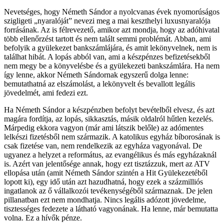
Nevetséges, hogy Németh Sándor a nyolcvanas évek nyomorúságos
szigligeti „nyaralóját” nevezi meg a mai keszthelyi luxusnyaralója
forrásának. Az is félrevezető, amikor azt mondja, hogy az adóhivatal
több ellenőrzést tartott és nem talált semmi problémát. Abban, ami
befolyik a gyülekezet bankszámlájára, és amit lekönyvelnek, nem is
találhat hibát. A lopás abból van, ami a készpénzes befizetésekből
nem megy be a könyvelésbe és a gyülekezeti bankszámlára. Ha nem
így lenne, akkor Németh Sándornak egyszerű dolga lenne:
bemutathatná az elszámolást, a lekönyvelt és bevallott legális
jövedelmét, ami fedezi ezt.
Ha Németh Sándor a készpénzben befolyt bevételből elvesz, és azt
magára fordítja, az lopás, sikkasztás, másik oldalról hűtlen kezelés.
Márpedig ekkora vagyon (már ami látszik belőle) az adómentes
lelkészi fizetésből nem származik. A katolikus egyház bíborosának is
csak fizetése van, nem rendelkezik az egyháza vagyonával. De
ugyanez a helyzet a református, az evangélikus és más egyházaknál
is. Azért van jelentősége annak, hogy ezt tisztázzuk, mert az ATV
ellopása után (amit Németh Sándor szintén a Hit Gyülekezetéből
lopott ki), egy idő után azt hazudhatná, hogy ezek a százmilliós
ingatlanok az ő vállalkozói tevékenységéből származnak. De jelen
pillanatban ezt nem mondhatja. Nincs legális adózott jövedelme,
tisztességes fedezete a látható vagyonának. Ha lenne, már bemutatta
volna. Ez a hívők pénze.