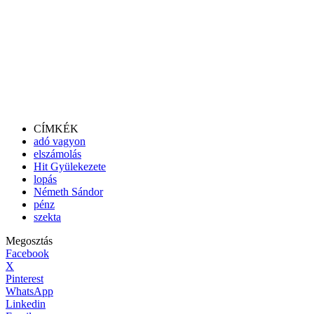
CÍMKÉK
adó vagyon
elszámolás
Hit Gyülekezete
lopás
Németh Sándor
pénz
szekta
Megosztás
Facebook
X
Pinterest
WhatsApp
Linkedin