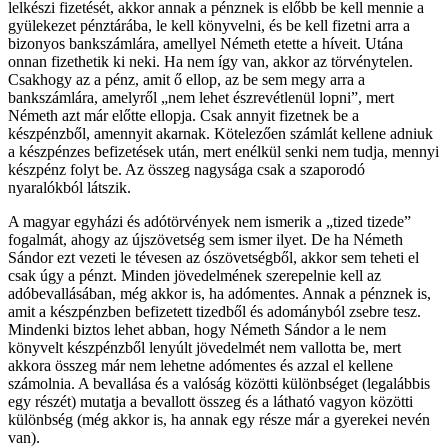
lelkészi fizetését, akkor annak a pénznek is előbb be kell mennie a
gyülekezet pénztárába, le kell könyvelni, és be kell fizetni arra a
bizonyos bankszámlára, amellyel Németh etette a híveit. Utána
onnan fizethetik ki neki. Ha nem így van, akkor az törvénytelen.
Csakhogy az a pénz, amit ő ellop, az be sem megy arra a
bankszámlára, amelyről „nem lehet észrevétlenül lopni”, mert
Németh azt már előtte ellopja. Csak annyit fizetnek be a
készpénzből, amennyit akarnak. Kötelezően számlát kellene adniuk
a készpénzes befizetések után, mert enélkül senki nem tudja, mennyi
készpénz folyt be. Az összeg nagysága csak a szaporodó
nyaralókból látszik.
A magyar egyházi és adótörvények nem ismerik a „tized tizede”
fogalmát, ahogy az újszövetség sem ismer ilyet. De ha Németh
Sándor ezt vezeti le tévesen az ószövetségből, akkor sem teheti el
csak úgy a pénzt. Minden jövedelmének szerepelnie kell az
adóbevallásában, még akkor is, ha adómentes. Annak a pénznek is,
amit a készpénzben befizetett tizedből és adományból zsebre tesz.
Mindenki biztos lehet abban, hogy Németh Sándor a le nem
könyvelt készpénzből lenyúlt jövedelmét nem vallotta be, mert
akkora összeg már nem lehetne adómentes és azzal el kellene
számolnia. A bevallása és a valóság közötti különbséget (legalábbis
egy részét) mutatja a bevallott összeg és a látható vagyon közötti
különbség (még akkor is, ha annak egy része már a gyerekei nevén
van).