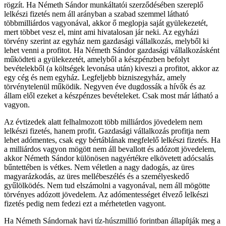
rögzít. Ha Németh Sándor munkáltatói szerződésében szereplő
lelkészi fizetés nem áll arányban a szabad szemmel látható
többmilliárdos vagyonával, akkor ő meglopja saját gyülekezetét,
mert többet vesz el, mint ami hivatalosan jár neki. Az egyházi
törvény szerint az egyház nem gazdasági vállalkozás, melyből ki
lehet venni a profitot. Ha Németh Sándor gazdasági vállalkozásként
működteti a gyülekezetét, amelyből a készpénzben befolyt
bevételekből (a költségek levonása után) kiveszi a profitot, akkor az
egy cég és nem egyház. Legfeljebb bizniszegyház, amely
törvénytelenül működik. Negyven éve dugdossák a hívők és az
állam elől ezeket a készpénzes bevételeket. Csak most már látható a
vagyon.
Az évtizedek alatt felhalmozott több milliárdos jövedelem nem
lelkészi fizetés, hanem profit. Gazdasági vállalkozás profitja nem
lehet adómentes, csak egy bértáblának megfelelő lelkészi fizetés. Ha
a milliárdos vagyon mögött nem áll bevallott és adózott jövedelem,
akkor Németh Sándor különösen nagyértékre elkövetett adócsalás
bűntettében is vétkes. Nem véletlen a nagy dadogás, az üres
magyarázkodás, az üres mellébeszélés és a személyeskedő
gyűlölködés. Nem tud elszámolni a vagyonával, nem áll mögötte
törvényes adózott jövedelem. Az adómentességet élvező lelkészi
fizetés pedig nem fedezi ezt a mérhetetlen vagyont.
Ha Németh Sándornak havi tíz-húszmillió forintban állapítják meg a