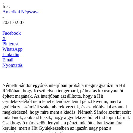
Írta:
Amerikai Népszava
-
2021-02-07
Facebook
X
Pinterest
WhatsApp
Linkedin
Email
Nyomtatás
Németh Sándor egyórás interjúban próbálta megmagyarázni a Hit
Rádióban, hogy Keszthelyen tengerparti, pálmafás luxusnyaralót
épített magának. Az interjúban azt állította, hogy a Hit
Gyülekezetéből nem lehet ellenőrizetlenül pénzt kivenni, mert a
gyülekezet számláit szakemberek vezetik, és az adóhivatal azonnal
megkérdezné, hogy mire ment a kiadás. Németh Sándor szerint ezért
tudatlanok, akik azt hiszik, hogy a gyülekezetből el tud lopni bármit.
Csakhogy ő már azelőtt lenyúlja a pénzt, mielőtt a bankszámlára
kerülne. mert a Hit Gyülekezetében az igazán nagy pénz a