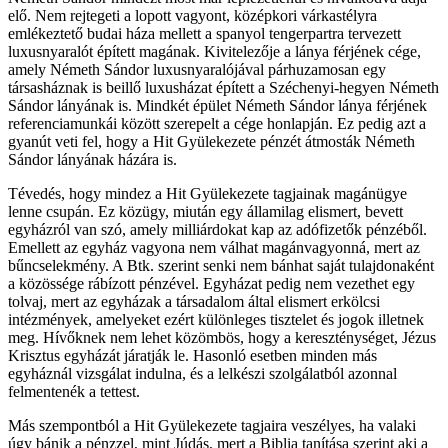
elő. Nem rejtegeti a lopott vagyont, középkori várkastélyra
emlékeztető budai háza mellett a spanyol tengerpartra tervezett
luxusnyaralót épített magának. Kivitelezője a lánya férjének cége,
amely Németh Sándor luxusnyaralójával párhuzamosan egy
társasháznak is beillő luxusházat épített a Széchenyi-hegyen Németh
Sándor lányának is. Mindkét épület Németh Sándor lánya férjének
referenciamunkái között szerepelt a cége honlapján. Ez pedig azt a
gyanút veti fel, hogy a Hit Gyülekezete pénzét átmosták Németh
Sándor lányának házára is.
Tévedés, hogy mindez a Hit Gyülekezete tagjainak magánügye
lenne csupán. Ez közügy, miután egy államilag elismert, bevett
egyházról van szó, amely milliárdokat kap az adófizetők pénzéből.
Emellett az egyház vagyona nem válhat magánvagyonná, mert az
bűncselekmény. A Btk. szerint senki nem bánhat saját tulajdonaként
a közössége rábízott pénzével. Egyházat pedig nem vezethet egy
tolvaj, mert az egyházak a társadalom által elismert erkölcsi
intézmények, amelyeket ezért különleges tisztelet és jogok illetnek
meg. Hívőknek nem lehet közömbös, hogy a kereszténységet, Jézus
Krisztus egyházát járatják le. Hasonló esetben minden más
egyháznál vizsgálat indulna, és a lelkészi szolgálatból azonnal
felmentenék a tettest.
Más szempontból a Hit Gyülekezete tagjaira veszélyes, ha valaki
úgy bánik a pénzzel, mint Júdás, mert a Biblia tanítása szerint aki a