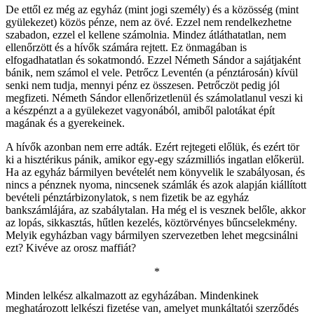
De ettől ez még az egyház (mint jogi személy) és a közösség (mint
gyülekezet) közös pénze, nem az övé. Ezzel nem rendelkezhetne
szabadon, ezzel el kellene számolnia. Mindez átláthatatlan, nem
ellenőrzött és a hívők számára rejtett. Ez önmagában is
elfogadhatatlan és sokatmondó. Ezzel Németh Sándor a sajátjaként
bánik, nem számol el vele. Petrőcz Leventén (a pénztárosán) kívül
senki nem tudja, mennyi pénz ez összesen. Petrőczöt pedig jól
megfizeti. Németh Sándor ellenőrizetlenül és számolatlanul veszi ki
a készpénzt a a gyülekezet vagyonából, amiből palotákat épít
magának és a gyerekeinek.
A hívők azonban nem erre adták. Ezért rejtegeti előlük, és ezért tör
ki a hisztérikus pánik, amikor egy-egy százmilliós ingatlan előkerül.
Ha az egyház bármilyen bevételét nem könyvelik le szabályosan, és
nincs a pénznek nyoma, nincsenek számlák és azok alapján kiállított
bevételi pénztárbizonylatok, s nem fizetik be az egyház
bankszámlájára, az szabálytalan. Ha még el is vesznek belőle, akkor
az lopás, sikkasztás, hűtlen kezelés, köztörvényes bűncselekmény.
Melyik egyházban vagy bármilyen szervezetben lehet megcsinálni
ezt? Kivéve az orosz maffiát?
*
Minden lelkész alkalmazott az egyházában. Mindenkinek
meghatározott lelkészi fizetése van, amelyet munkáltatói szerződés