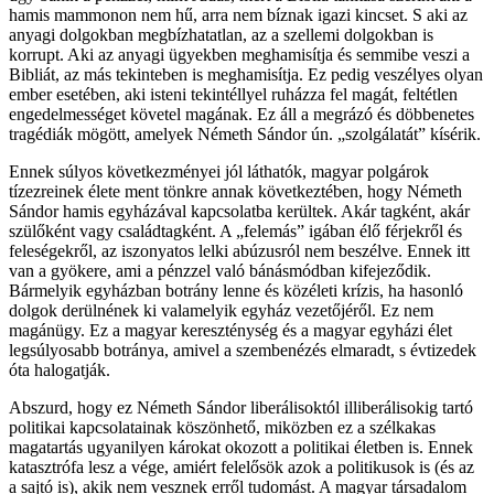
hamis mammonon nem hű, arra nem bíznak igazi kincset. S aki az
anyagi dolgokban megbízhatatlan, az a szellemi dolgokban is
korrupt. Aki az anyagi ügyekben meghamisítja és semmibe veszi a
Bibliát, az más tekinteben is meghamisítja. Ez pedig veszélyes olyan
ember esetében, aki isteni tekintéllyel ruházza fel magát, feltétlen
engedelmességet követel magának. Ez áll a megrázó és döbbenetes
tragédiák mögött, amelyek Németh Sándor ún. „szolgálatát” kísérik.
Ennek súlyos következményei jól láthatók, magyar polgárok
tízezreinek élete ment tönkre annak következtében, hogy Németh
Sándor hamis egyházával kapcsolatba kerültek. Akár tagként, akár
szülőként vagy családtagként. A „felemás” igában élő férjekről és
feleségekről, az iszonyatos lelki abúzusról nem beszélve. Ennek itt
van a gyökere, ami a pénzzel való bánásmódban kifejeződik.
Bármelyik egyházban botrány lenne és közéleti krízis, ha hasonló
dolgok derülnének ki valamelyik egyház vezetőjéről. Ez nem
magánügy. Ez a magyar kereszténység és a magyar egyházi élet
legsúlyosabb botránya, amivel a szembenézés elmaradt, s évtizedek
óta halogatják.
Abszurd, hogy ez Németh Sándor liberálisoktól illiberálisokig tartó
politikai kapcsolatainak köszönhető, miközben ez a szélkakas
magatartás ugyanilyen károkat okozott a politikai életben is. Ennek
katasztrófa lesz a vége, amiért felelősök azok a politikusok is (és az
a sajtó is), akik nem vesznek erről tudomást. A magyar társadalom