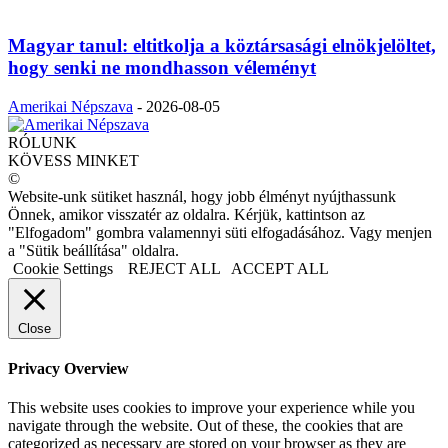
Magyar tanul: eltitkolja a köztársasági elnökjelöltet,
hogy senki ne mondhasson véleményt
Amerikai Népszava
-
2026-08-05
RÓLUNK
KÖVESS MINKET
©
Website-unk sütiket használ, hogy jobb élményt nyújthassunk
Önnek, amikor visszatér az oldalra. Kérjük, kattintson az
"Elfogadom" gombra valamennyi süti elfogadásához. Vagy menjen
a "Sütik beállítása" oldalra.
Cookie Settings
REJECT ALL
ACCEPT ALL
Close
Privacy Overview
This website uses cookies to improve your experience while you
navigate through the website. Out of these, the cookies that are
categorized as necessary are stored on your browser as they are