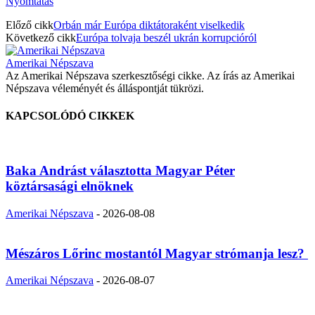
Nyomtatás
Előző cikk
Orbán már Európa diktátoraként viselkedik
Következő cikk
Európa tolvaja beszél ukrán korrupcióról
Amerikai Népszava
Az Amerikai Népszava szerkesztőségi cikke. Az írás az Amerikai
Népszava véleményét és álláspontját tükrözi.
KAPCSOLÓDÓ CIKKEK
Baka Andrást választotta Magyar Péter
köztársasági elnöknek
Amerikai Népszava
-
2026-08-08
Mészáros Lőrinc mostantól Magyar strómanja lesz?
Amerikai Népszava
-
2026-08-07