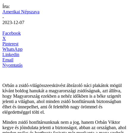
Írta:
Amerikai Népszava
-
2023-12-07
Facebook
X
Pinterest
WhatsApp
Linkedin
Email
Nyomtatás
Orbán a zsidó-világösszeesküvést ábrázoló náci plakátok mögül
kívánt boldog hanukát a magyarországi zsidóságnak, azt állítva,
hogy Magyarország ezekben a nehéz időkben is a béke szigetét
jelenti a világban, ahol minden zsidó honfitársunk biztonságban
élhet és ünnepelhet, ami őt felettébb nagy örömmel és
elégedettséggel tölti el.
Minden zsidó honfitársunknak nem a jog, hanem Orbán Viktor
kegye és jóindulata jelenti a biztonságot, abban az országban, ahol
minden nyilas és horthysta fasiszta már megkapta a maga szobrát,