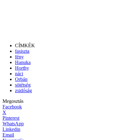
CÍMKÉK
fasiszta
fény
Hanuka
Horthy
náci
Orbán
sötétség
zsidóság
Megosztás
Facebook
X
Pinterest
WhatsApp
Linkedin
Email