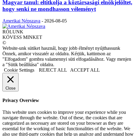
Magyar tanul: eltitkolja a köztársasági elnökjelöltet,
hogy senki ne mondhasson véleményt
Amerikai Népszava
-
2026-08-05
RÓLUNK
KÖVESS MINKET
©
Website-unk sütiket használ, hogy jobb élményt nyújthassunk
Önnek, amikor visszatér az oldalra. Kérjük, kattintson az
"Elfogadom" gombra valamennyi süti elfogadásához. Vagy menjen
a "Sütik beállítása" oldalra.
Cookie Settings
REJECT ALL
ACCEPT ALL
Close
Privacy Overview
This website uses cookies to improve your experience while you
navigate through the website. Out of these, the cookies that are
categorized as necessary are stored on your browser as they are
essential for the working of basic functionalities of the website. We
also use third-party cookies that help us analyze and understand how