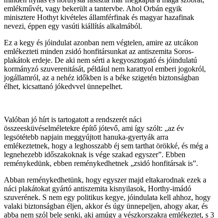
emlékművét, vagy bekerült a tantervbe. Ahol Orbán egyik
minisztere Hothyt kivételes államférfinak és magyar hazafinak
nevezi, éppen egy vasúti kiállítás alkalmából.
Ez a kegy és jóindulat azonban nem végtelen, amire az utcákon
emlékezteti minden zsidó honfitársunkat az antiszemita Soros-
plakátok erdeje. De aki nem sérti a kegyosztogató és jóindulatú
kormányzó szuverenitását, például nem karattyol emberi jogokról,
jogállamról, az a nehéz időkben is a béke szigetén biztonságban
élhet, kicsattanó jókedvvel ünnepelhet.
Valóban jó hírt is tartogatott a rendszerét náci
összeesküvéselméletekre építő jótevő, ami így szólt: „az év
legsötétebb napjain meggyújtott hanuka-gyertyák arra
emlékeztetnek, hogy a leghosszabb éj sem tarthat örökké, és még a
legnehezebb időszakoknak is vége szakad egyszer”. Ebben
reménykedünk, ebben reménykedhetnek „zsidó honfitársak is”.
Abban reménykedhetünk, hogy egyszer majd eltakarodnak ezek a
náci plakátokat gyártó antiszemita kisnyilasok, Horthy-imádó
szuverének. S nem egy politikus kegye, jóindulata kell ahhoz, hogy
valaki biztonságban éljen, akkor és úgy ünnepeljen, ahogy akar, és
abba nem szól bele senki, aki amúgy a vészkorszakra emlékeztet, s 3