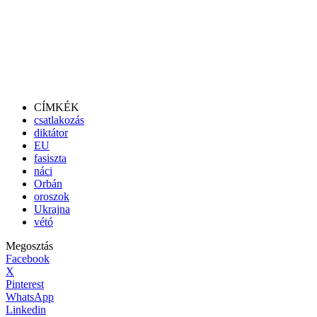
CÍMKÉK
csatlakozás
diktátor
EU
fasiszta
náci
Orbán
oroszok
Ukrajna
vétó
Megosztás
Facebook
X
Pinterest
WhatsApp
Linkedin