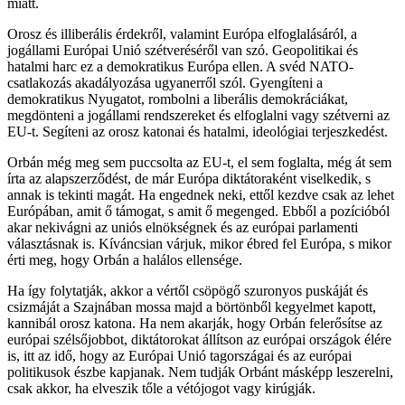
miatt.
Orosz és illiberális érdekről, valamint Európa elfoglalásáról, a
jogállami Európai Unió szétveréséről van szó. Geopolitikai és
hatalmi harc ez a demokratikus Európa ellen. A svéd NATO-
csatlakozás akadályozása ugyanerről szól. Gyengíteni a
demokratikus Nyugatot, rombolni a liberális demokráciákat,
megdönteni a jogállami rendszereket és elfoglalni vagy szétverni az
EU-t. Segíteni az orosz katonai és hatalmi, ideológiai terjeszkedést.
Orbán még meg sem puccsolta az EU-t, el sem foglalta, még át sem
írta az alapszerződést, de már Európa diktátoraként viselkedik, s
annak is tekinti magát. Ha engednek neki, ettől kezdve csak az lehet
Európában, amit ő támogat, s amit ő megenged. Ebből a pozícióból
akar nekivágni az uniós elnökségnek és az európai parlamenti
választásnak is. Kíváncsian várjuk, mikor ébred fel Európa, s mikor
érti meg, hogy Orbán a halálos ellensége.
Ha így folytatják, akkor a vértől csöpögő szuronyos puskáját és
csizmáját a Szajnában mossa majd a börtönből kegyelmet kapott,
kannibál orosz katona. Ha nem akarják, hogy Orbán felerősítse az
európai szélsőjobbot, diktátorokat állítson az európai országok élére
is, itt az idő, hogy az Európai Unió tagországai és az európai
politikusok észbe kapjanak. Nem tudják Orbánt másképp leszerelni,
csak akkor, ha elveszik tőle a vétójogot vagy kirúgják.