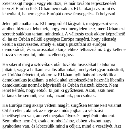
Zelenszkijt megöli vagy elüldözi, és már további terjeszkedését
tervezi Európa felé. Orbán nemcsak az EU-t akarja zsarolni és
lebénítani, hanem egész Európát orosz fenyegetés alá helyezni.
Jelen pilllanatban az EU megpróbál tárgyalni, megegyezni vele,
amiben biztosak lehetnek, hogy eredménytelen lesz, mert Orbán ezt
szereti: sakkban tartani mindenkit. A változás csak akkor képzelhető
el, ha az Orbán nélkül egységes Európa megérti, hogy ellenség
került a szervezetbe, amely el akarja pusztítani az európai
demokráciát, és az oroszokat akarja ehhez felhasználni. Úgy kellene
hozzá viszonyulni, mint az ellenséghez.
Ha sikerül még a szlovákok után további fasisztákat hatalomra
juttatni, vagy a balkáni csatlós államokat, amelyeket gyarmatosított,
az Unióba felvetetni, akkor az EU-ban nyílt háború kezdődik a
demokratikus jogállam, a nácik által szitokszóként használt liberális
demokratikus normák képviselői és Orbán fasisztái között. Nem
lehet kérdés, hogy ebből ki jön ki győztesen. Azok, akik nem
tartanak be semmit, csalnak, hazudnak, puccsolnak.
Ha Európa meg akarja védeni magát, sürgősen tennie kell valamit
Orbán ellen, akinek az ereje az uniós jogban, a vétózási
lehetőségben van, amivel megakadályoz és megbénít mindent.
Semmihez nem ért, csak a romboláshoz, ebben viszont nagy
gyakorlata van, és lebecsülik mind a céljait, mind a veszélyét. Azt