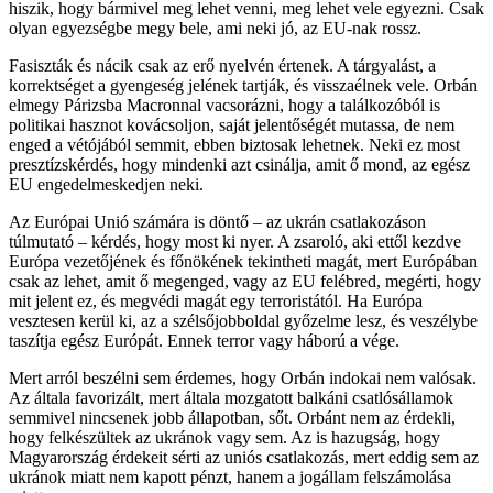
hiszik, hogy bármivel meg lehet venni, meg lehet vele egyezni. Csak
olyan egyezségbe megy bele, ami neki jó, az EU-nak rossz.
Fasiszták és nácik csak az erő nyelvén értenek. A tárgyalást, a
korrektséget a gyengeség jelének tartják, és visszaélnek vele. Orbán
elmegy Párizsba Macronnal vacsorázni, hogy a találkozóból is
politikai hasznot kovácsoljon, saját jelentőségét mutassa, de nem
enged a vétójából semmit, ebben biztosak lehetnek. Neki ez most
presztízskérdés, hogy mindenki azt csinálja, amit ő mond, az egész
EU engedelmeskedjen neki.
Az Európai Unió számára is döntő – az ukrán csatlakozáson
túlmutató – kérdés, hogy most ki nyer. A zsaroló, aki ettől kezdve
Európa vezetőjének és főnökének tekintheti magát, mert Európában
csak az lehet, amit ő megenged, vagy az EU felébred, megérti, hogy
mit jelent ez, és megvédi magát egy terroristától. Ha Európa
vesztesen kerül ki, az a szélsőjobboldal győzelme lesz, és veszélybe
taszítja egész Európát. Ennek terror vagy háború a vége.
Mert arról beszélni sem érdemes, hogy Orbán indokai nem valósak.
Az általa favorizált, mert általa mozgatott balkáni csatlósállamok
semmivel nincsenek jobb állapotban, sőt. Orbánt nem az érdekli,
hogy felkészültek az ukránok vagy sem. Az is hazugság, hogy
Magyarország érdekeit sérti az uniós csatlakozás, mert eddig sem az
ukránok miatt nem kapott pénzt, hanem a jogállam felszámolása