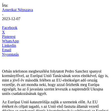
Írta:
Amerikai Népszava
-
2023-12-07
Facebook
X
Pinterest
WhatsApp
Linkedin
Email
Nyomtatás
Orbán telefonon megbeszélést folytatott Pedro Sanchez spanyol
kormányfővel, az Európai Unió Tanácsának soros elnökével, úgy is,
mint a jövő év második felében az EU-elnökséget adó ország
vezetője, és azt mondta neki, hogy azzal őrizhetik meg Európa
egységét, ha az ő javaslata szerint leveszik a napirendről Ukrajna
uniós csatlakozásának ügyét.
Az Európai Unió katasztrófája zajlik a szemeink előtt. Az EU
értékeit és céljait tagadó, s az Unió első fasiszta államát vezető
diktátor az egyhangú döntés követelményét (a vétójogot) az Európai