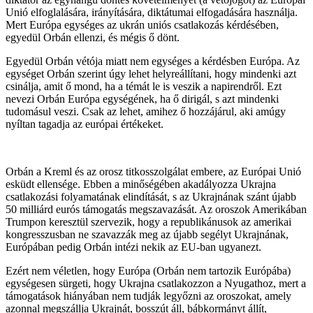
Unió elfoglalására, irányítására, diktátumai elfogadására használja.
Mert Európa egységes az ukrán uniós csatlakozás kérdésében,
egyedül Orbán ellenzi, és mégis ő dönt.
Egyedül Orbán vétója miatt nem egységes a kérdésben Európa. Az
egységet Orbán szerint úgy lehet helyreállítani, hogy mindenki azt
csinálja, amit ő mond, ha a témát le is veszik a napirendről. Ezt
nevezi Orbán Európa egységének, ha ő dirigál, s azt mindenki
tudomásul veszi. Csak az lehet, amihez ő hozzájárul, aki amúgy
nyíltan tagadja az európai értékeket.
Orbán a Kreml és az orosz titkosszolgálat embere, az Európai Unió
esküdt ellensége. Ebben a minőségében akadályozza Ukrajna
csatlakozási folyamatának elindítását, s az Ukrajnának szánt újabb
50 milliárd eurós támogatás megszavazását. Az oroszok Amerikában
Trumpon keresztül szervezik, hogy a republikánusok az amerikai
kongresszusban ne szavazzák meg az újabb segélyt Ukrajnának,
Európában pedig Orbán intézi nekik az EU-ban ugyanezt.
Ezért nem véletlen, hogy Európa (Orbán nem tartozik Európába)
egységesen sürgeti, hogy Ukrajna csatlakozzon a Nyugathoz, mert a
támogatások hiányában nem tudják legyőzni az oroszokat, amely
azonnal megszállja Ukrajnát, bosszút áll, bábkormányt állít,