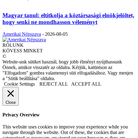
Magyar tanul: eltitkolja a köztársasági elnökjelöltet,
hogy senki ne mondhasson véleményt
Amerikai Népszava
-
2026-08-05
RÓLUNK
KÖVESS MINKET
©
Website-unk sütiket használ, hogy jobb élményt nyújthassunk
Önnek, amikor visszatér az oldalra. Kérjük, kattintson az
"Elfogadom" gombra valamennyi süti elfogadásához. Vagy menjen
a "Sütik beállítása" oldalra.
Cookie Settings
REJECT ALL
ACCEPT ALL
Close
Privacy Overview
This website uses cookies to improve your experience while you
navigate through the website. Out of these, the cookies that are
categorized as necessary are stored on your browser as they are