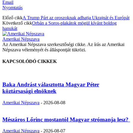
Email
Nyomtatás
Előző cikk
A Trump Párt az oroszoknak adhatja Ukrajnát és Európát
Következő cikk
Orbán a Soros-plakátok mögül kívánt boldog
hanukát
Amerikai Népszava
Az Amerikai Népszava szerkesztőségi cikke. Az írás az Amerikai
Népszava véleményét és álláspontját tükrözi.
KAPCSOLÓDÓ CIKKEK
Baka Andrást választotta Magyar Péter
köztársasági elnöknek
Amerikai Népszava
-
2026-08-08
Mészáros Lőrinc mostantól Magyar strómanja lesz?
Amerikai Népszava
-
2026-08-07