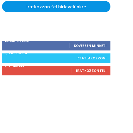
Iratkozzon fel hírlevelünkre
25,000
Követő
KÖVESSEN MINKET!
1,000
Követő
CSATLAKOZZON!
340
Követő
IRATKOZZON FEL!