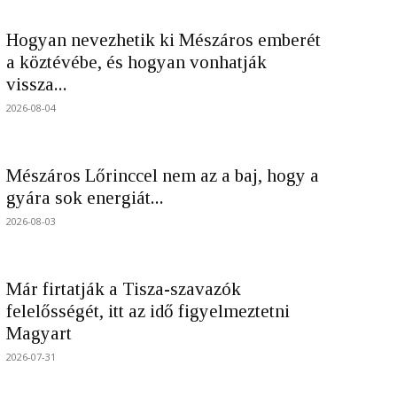
Hogyan nevezhetik ki Mészáros emberét
a köztévébe, és hogyan vonhatják
vissza...
2026-08-04
Mészáros Lőrinccel nem az a baj, hogy a
gyára sok energiát...
2026-08-03
Már firtatják a Tisza-szavazók
felelősségét, itt az idő figyelmeztetni
Magyart
2026-07-31