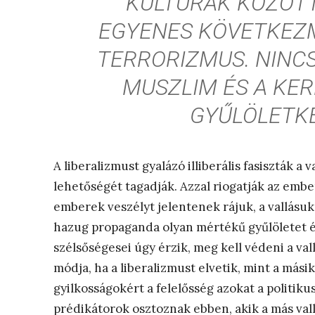
KULTÚRÁK KÖZÖTT
EGYENES KÖVETKEZM
TERRORIZMUS. NINC
MUSZLIM ÉS A KE
GYŰLÖLETKE
A liberalizmust gyalázó illiberális fasiszták 
lehetőségét tagadják. Azzal riogatják az embe
emberek veszélyt jelentenek rájuk, a vallásuk
hazug propaganda olyan mértékű gyűlöletet és 
szélsőségesei úgy érzik, meg kell védeni a va
módja, ha a liberalizmust elvetik, mint a mási
gyilkosságokért a felelősség azokat a politikus
prédikátorok osztoznak ebben, akik a más val