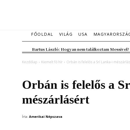
FŐOLDAL
VILÁG
USA
MAGYARORSZÁ
Bartus László: Hogyan nem találkoztam Messivel?
Kezdőlap
Kiemelt fő hír
Orbán is felelős a Srí Lanka-i mészárlá
Kiemelt fő hír
Magyarország
Orbán is felelős a S
mészárlásért
Írta:
Amerikai Népszava