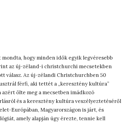
zt mondta, hogy minden idők egyik legvéresebb
rint az új-zéland-i christchurchi mecsetekben
tt válasz. Az új-zélandi Christchurchben 50
sztrál férfi, aki tettét a „keresztény kultúra”
ta azért ölte meg a mecsetben imádkozó
lásról és a keresztény kultúra veszélyeztetéséről
elet-Európában, Magyarországon is járt, és
ológiát, amely alapján úgy érezte, tennie kell