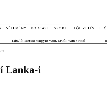
G
VÉLEMÉNY
PODCAST
SPORT
ELŐFIZETÉS
ELŐ
László Bartus: Magyar Won, Orbán Was Saved
B
sért
rí Lanka-i