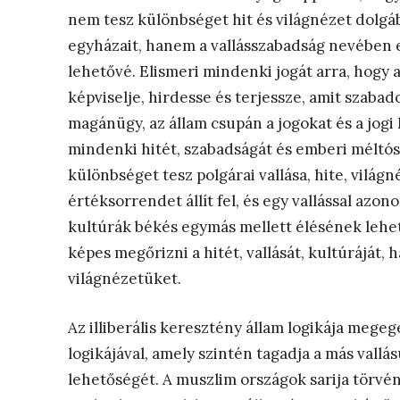
nem tesz különbséget hit és világnézet dolgáb
egyházait, hanem a vallásszabadság nevében 
lehetővé. Elismeri mindenki jogát arra, hogy a
képviselje, hirdesse és terjessze, amit szabado
magánügy, az állam csupán a jogokat és a jogi
mindenki hitét, szabadságát és emberi méltóság
különbséget tesz polgárai vallása, hite, világ
értéksorrendet állít fel, és egy vallással azono
kultúrák békés egymás mellett élésének lehető
képes megőrizni a hitét, vallását, kultúráját,
világnézetüket.
Az illiberális keresztény állam logikája megeg
logikájával, amely szintén tagadja a más vallá
lehetőségét. A muszlim országok sarija törv