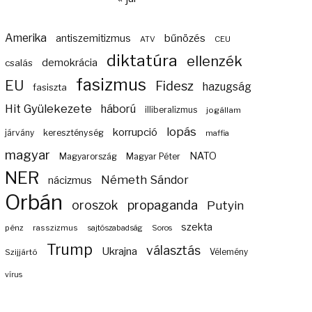
Amerika
bűnözés
antiszemitizmus
ATV
CEU
diktatúra
ellenzék
demokrácia
csalás
fasizmus
EU
Fidesz
hazugság
fasiszta
Hit Gyülekezete
háború
illiberalizmus
jogállam
lopás
korrupció
járvány
kereszténység
maffia
magyar
NATO
Magyarország
Magyar Péter
NER
Németh Sándor
nácizmus
Orbán
propaganda
oroszok
Putyin
szekta
pénz
rasszizmus
sajtószabadság
Soros
Trump
választás
Ukrajna
Szijjártó
Vélemény
vírus