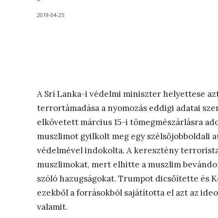
-
2019-04-25
A Srí Lanka-i védelmi miniszter helyettese a
terrortámadása a nyomozás eddigi adatai sze
elkövetett március 15-i tömegmészárlásra ado
muszlimot gyilkolt meg egy szélsőjobboldali au
védelmével indokolta. A keresztény terroris
muszlimokat, mert elhitte a muszlim bevándor
szóló hazugságokat. Trumpot dicsőítette és K
ezekből a forrásokból sajátította el azt az ide
valamit.