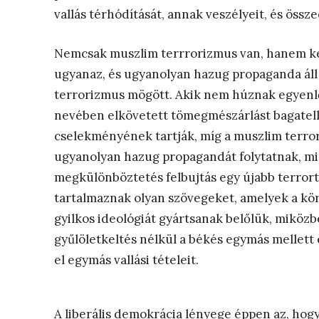
vallás térhódítását, annak veszélyeit, és öss
Nemcsak muszlim terrrorizmus van, hanem kere
ugyanaz, és ugyanolyan hazug propaganda áll 
terrorizmus mögött. Akik nem húznak egyenlős
nevében elkövetett tömegmészárlást bagatell
cselekményének tartják, míg a muszlim terrori
ugyanolyan hazug propagandát folytatnak, mint
megkülönböztetés felbujtás egy újabb terror
tartalmaznak olyan szövegeket, amelyek a kö
gyilkos ideológiát gyártsanak belőlük, miköz
gyűlöletkeltés nélkül a békés egymás mellett 
el egymás vallási tételeit.
A liberális demokrácia lényege éppen az, hogy 