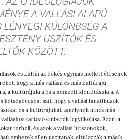
. AZ Ő IDEOLÓGIÁJUK
ÉNYE A VALLÁSI ALAPÚ
S LÉNYEGI KÜLÖNBSÉG A
RESZTÉNY USZÍTÓK ÉS
LTŐK KÖZÖTT.
a vallások és kultúrák békés egymás mellett élésének
reket, hogy a más vallású és más kultúrájú
ra, a kultúrájukra és a nemzeti identitásukra. A
kétségbeesést szít, hogy a vallási fanatikusok
llásukat és a kultúrájukat, amelynek nincs más
k valláshoz tartozó emberek legyilkolása. Ezért a
okat terheli, és azok a vallási hitszónokok,
lású emberek ellen uszítanak, eltúlozzák a másik