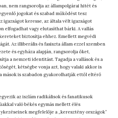
an, nem rangsorolja az állampolgárai hitét és
egyenlő jogokat és szabad működést tesz
z igazságot keresse, az általa vélt igazságot
n elfogadhat vagy elutasíthat bárki. A vallás
 kereteket biztosítja ehhez. Emellett megvédi
át. Az illiberális és fasiszta állam ezzel szemben
nézete és egyháza alapján, rangsorolja őket,
sítja a nemzeti identitást. Tagadja a vallások és a
ségét, kétségbe vonja azt, hogy valaki akkor is
 ha mások is szabadon gyakorolhatják ettől eltérő
egyezik az iszlám radikálisok és fanatikusok
súakkal való békés egymás mellett élés
énykezéseinek megfelelője a „keresztény országok”