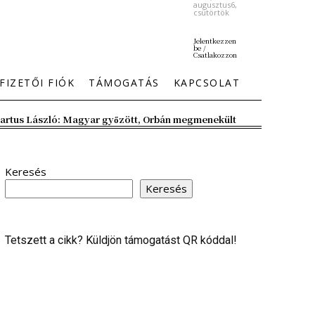
augusztus6,
csütörtök
Jelentkezzen
be /
Csatlakozzon
FIZETŐI FIÓK
TÁMOGATÁS
KAPCSOLAT
artus László: Magyar győzött, Orbán megmenekült
Keresés
Keresés
Tetszett a cikk? Küldjön támogatást QR kóddal!