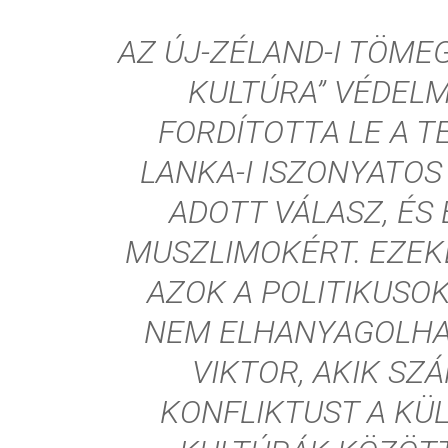
AZ ÚJ-ZÉLAND-I TÖME
KULTÚRA” VÉDEL
FORDÍTOTTA LE A T
LANKA-I ISZONYATO
ADOTT VÁLASZ, ÉS
MUSZLIMOKÉRT. EZEK
AZOK A POLITIKUSO
NEM ELHANYAGOLHA
VIKTOR, AKIK SZ
KONFLIKTUST A KÜ