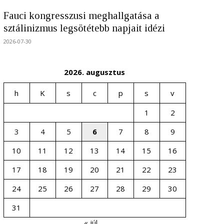
Fauci kongresszusi meghallgatása a
sztálinizmus legsötétebb napjait idézi
2026-07-30
2026. augusztus
h
K
s
c
p
s
v
1
2
3
4
5
6
7
8
9
10
11
12
13
14
15
16
17
18
19
20
21
22
23
24
25
26
27
28
29
30
31
« júl