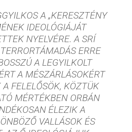
GGYILKOS A „KERESZTÉNY
MÉNEK IDEOLÓGIÁJÁT
ETTEK NYELVÉRE. A SRÍ
S TERRORTÁMADÁS ERRE
 BOSSZÚ A LEGYILKOLT
ÉRT A MÉSZÁRLÁSOKÉRT
K A FELELŐSÖK, KÖZTÜK
TÓ MÉRTÉKBEN ORBÁN
ÁNDÉKOSAN ÉLEZIK A
LÖNBÖZŐ VALLÁSOK ÉS