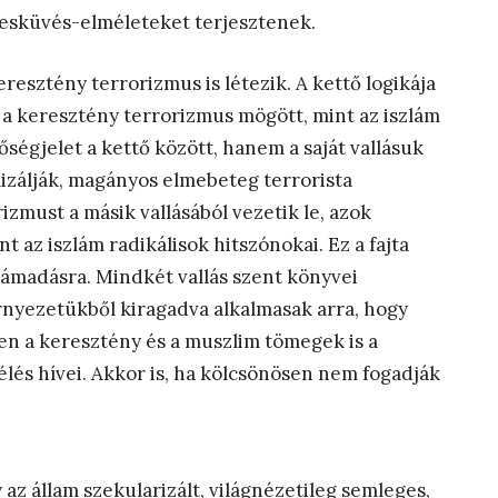
zeesküvés-elméleteket terjesztenek.
sztény terrorizmus is létezik. A kettő logikája
a keresztény terrorizmus mögött, mint az iszlám
égjelet a kettő között, hanem a saját vallásuk
izálják, magányos elmebeteg terrorista
zmust a másik vallásából vezetik le, azok
 az iszlám radikálisok hitszónokai. Ez a fajta
támadásra. Mindkét vallás szent könyvei
rnyezetükből kiragadva alkalmasak arra, hogy
ben a keresztény és a muszlim tömegek is a
élés hívei. Akkor is, ha kölcsönösen nem fogadják
az állam szekularizált, világnézetileg semleges,