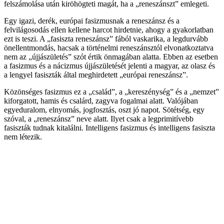
felszámolása után kiröhögteti magát, ha a „reneszánszt” emlegeti.
Egy igazi, derék, európai fasizmusnak a reneszánsz és a
felvilágosodás ellen kellene harcot hirdetnie, ahogy a gyakorlatban
ezt is teszi. A „fasiszta reneszánsz” fából vaskarika, a legdurvább
önellentmondás, hacsak a történelmi reneszánsztól elvonatkoztatva
nem az „újjászületés” szót értik önmagában alatta. Ebben az esetben
a fasizmus és a nácizmus újjászületését jelenti a magyar, az olasz és
a lengyel fasiszták által meghirdetett „európai reneszánsz”.
Közönséges fasizmus ez a „család”, a „kereszénység” és a „nemzet”
kiforgatott, hamis és csalárd, zagyva fogalmai alatt. Valójában
egyeduralom, elnyomás, jogfosztás, oszt jó napot. Sötétség, egy
szóval, a „reneszánsz” neve alatt. Ilyet csak a legprimitívebb
fasiszták tudnak kitalálni. Intelligens fasizmus és intelligens fasiszta
nem létezik.