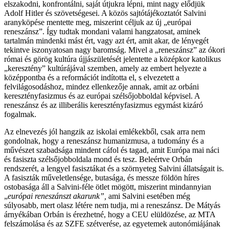
elszakodni, konfrontálni, saját útjukra lépni, mint nagy elődjük
Adolf Hitler és szövetségesei. A közös sajtótájékoztatót Salvini
aranyköpése mentette meg, miszerint céljuk az új „európai
reneszánsz”. Így tudtak mondani valami hangzatosat, aminek
tartalmán mindenki mást ért, vagy azt ért, amit akar, de lényegét
tekintve iszonyatosan nagy baromság. Mivel a „reneszánsz” az ókori
római és görög kultúra újjászületését jelentette a középkor katolikus
„keresztény” kultúrájával szemben, amely az embert helyezte a
középpontba és a reformációt indította el, s elvezetett a
felvilágosodáshoz, mindez ellenkezője annak, amit az orbáni
keresztényfasizmus és az európai szélsőjobboldal képvisel. A
reneszánsz és az illiberális keresztényfasizmus egymást kizáró
fogalmak.
Az elnevezés jól hangzik az iskolai emlékekből, csak arra nem
gondolnak, hogy a reneszánsz humanizmusa, a tudomány és a
művészet szabadsága mindent cáfol és tagad, amit Európa mai náci
és fasiszta szélsőjobboldala mond és tesz. Beleértve Orbán
rendszerét, a lengyel fasisztákat és a szörnyeteg Salvini állatságait is.
A fasiszták műveletlensége, butasága, és messze földön híres
ostobasága áll a Salvini-féle ötlet mögött, miszerint mindannyian
„
európai reneszánszt akarunk”
,
ami Salvini esetében még
súlyosabb, mert olasz létére nem tudja, mi a reneszánsz. De Mátyás
árnyékában Orbán is érezhetné, hogy a CEU elüldözése, az MTA
felszámolása és az SZFE szétverése, az egyetemek autonómiájának