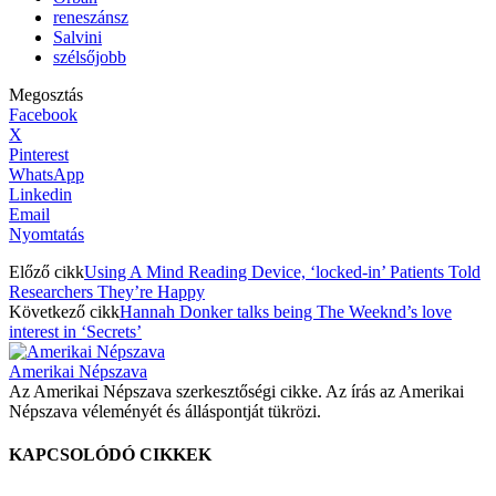
reneszánsz
Salvini
szélsőjobb
Megosztás
Facebook
X
Pinterest
WhatsApp
Linkedin
Email
Nyomtatás
Előző cikk
Using A Mind Reading Device, ‘locked-in’ Patients Told
Researchers They’re Happy
Következő cikk
Hannah Donker talks being The Weeknd’s love
interest in ‘Secrets’
Amerikai Népszava
Az Amerikai Népszava szerkesztőségi cikke. Az írás az Amerikai
Népszava véleményét és álláspontját tükrözi.
KAPCSOLÓDÓ CIKKEK