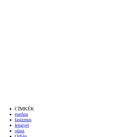
CÍMKÉK
európa
fasizmus
lengyel
olasz
Orbán