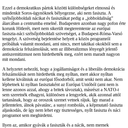
Ezzel a demokratikus pártok közötti különbségeket elmosná és
mindenkit Soros-ügynöknek bélyegezne, aki nem fasiszta. A
szélsőjobboldali nácikat és fasisztákat pedig a „jobboldaliság”
álarcában a centrumba emelné. Budapesten azonban nagy pofon érte
korunk Hitlerét, mert nem sikerült megteremtenie az európai
fasiszta-náci szélsőjobboldali szövetséget, a Budapest-Róma-Varsó
tengelyt. A szövetség bejelentése helyett a közös programról
próbáltak valamit mondani, ami nincs, mert taktikai okokból sem a
demokrácia felszámolását, sem az illiberalizmus lényegét jelentő
antiszemitizmust nem hirdethették meg, ezért nem maradt nagyon
mit mondani.
A helyzetet nehezíti, hogy a jogállamiságot és a liberális demokrácia
felszámolását nem hirdethetik meg nyíltan, mert akkor nyíltan
kellene kiválniuk az európai fősodorból, amit senki nem akar. Nem
léphetnek ki nyíltan fasisztaként az Európai Unióból (ami nem is
lenne azonos azzal, ahogy a britek távoztak), másrészt a NATO-t
sem szeretnék elhagyni, különösen a lengyelek, akik azonnal attól
tartanának, hogy az oroszok szemet vetnek rájuk. Így marad a
jellemtelen, álnok pávatánc, a sunyi rombolás, a képmutató fasiszta
aljaskodás, de így nem lehet egy tisztességes, nyílt fasiszta és náci
programot sem meghirdetni.
Ilyen az, amikor gyávák a fasiszták és a nácik, nem mernek