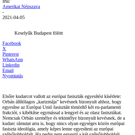
Írta:
Amerikai Népszava
-
2021-04-05
Keselyűk Budapest fölött
Facebook
X
Pinterest
WhatsApp
Linkedin
Email
Nyomtatás
Elsőre kudarcot vallott az európai fasiszták egyesítési kísérlete:
Orbán állítólagos „karizmája” kevésnek bizonyult ahhoz, hogy
egyesítse az Európai Unió fasisztáit tömörítő két eu-parlamenti
frakciót, s kibékítse egymással a lengyel és az olasz fasisztákat.
Nemcsak Orbán személye és tekintélye bizonyult kevésnek, de a
kudarc rámutat arra is, hogy nincs olyan egységes közös európai
fasiszta ideológia, amely képes lenne egyesíteni az európai
szélsőjobboldalt. Ha pedig nem egyesül a két szélsőjobboldali