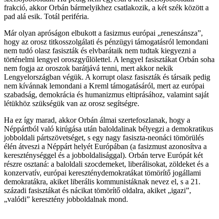
frakció, akkor Orbán bármelyikhez csatlakozik, a két szék között a
pad alá esik. Totál periféria.
Már olyan apróságon elbukott a fasizmus európai „reneszánsza”,
hogy az orosz titkosszolgálati és pénzügyi támogatásról lemondani
nem tudó olasz fasiszták és elvbarátaik nem tudtak kiegyezni a
történelmi lengyel oroszgyűlölettel. A lengyel fasisztákat Orbán soha
nem fogja az oroszok barátjává tenni, mert akkor nekik
Lengyelországban végük. A korrupt olasz fasiszták és társaik pedig
nem kívánnak lemondani a Kreml támogatásáról, mert az európai
szabadság, demokrácia és humanizmus eltiprásához, valamint saját
létükhöz szükségük van az orosz segítségre.
Ha ez így marad, akkor Orbán álmai szertefoszlanak, hogy a
Néppártból való kirúgása után baloldalinak bélyegzi a demokratikus
jobboldali pártszövetséget, s egy nagy fasiszta-neonáci tömörülés
élén átveszi a Néppárt helyét Európában (a fasizmust azonosítva a
kereszténységgel és a jobboldalisággal). Orbán terve Európát két
részre osztaná: a baloldali szocdemeket, liberálisokat, zöldeket és a
konzervatív, európai kereszténydemokratákat tömörítő jogállami
demokratákra, akiket liberális kommunistáknak nevez el, s a 21.
századi fasisztákat és nácikat tömörítő oldalra, akiket „igazi”,
„valódi” keresztény jobboldalnak mond.