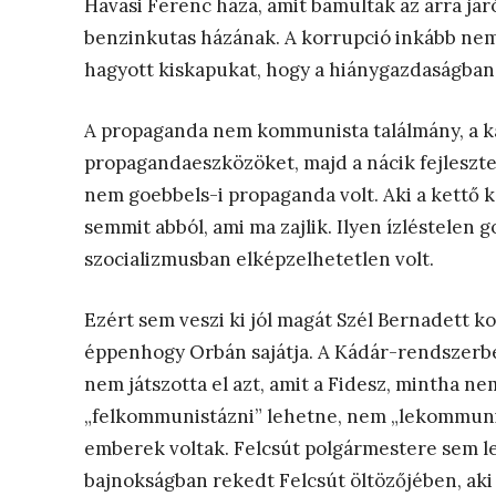
Havasi Ferenc háza, amit bámultak az arra já
benzinkutas házának. A korrupció inkább nemz
hagyott kiskapukat, hogy a hiánygazdaságban
A propaganda nem kommunista találmány, a ka
propagandaeszközöket, majd a nácik fejlesz
nem goebbels-i propaganda volt. Aki a kettő 
semmit abból, ami ma zajlik. Ilyen ízléstelen g
szocializmusban elképzelhetetlen volt.
Ezért sem veszi ki jól magát Szél Bernadett k
éppenhogy Orbán sajátja. A Kádár-rendszerben
nem játszotta el azt, amit a Fidesz, mintha 
„felkommunistázni” lehetne, nem „lekommunis
emberek voltak. Felcsút polgármestere sem leh
bajnokságban rekedt Felcsút öltözőjében, aki f