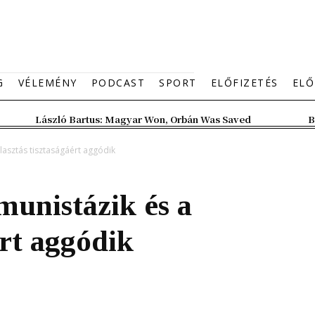
G
VÉLEMÉNY
PODCAST
SPORT
ELŐFIZETÉS
ELŐ
László Bartus: Magyar Won, Orbán Was Saved
B
lasztás tisztaságáért aggódik
unistázik és a
ért aggódik