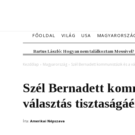
FŐOLDAL
VILÁG
USA
MAGYARORSZÁ
Bartus László: Hogyan nem találkoztam Messivel?
Kezdőlap
Magyarország
Szél Bernadett kommunistázik és a vá
Magyarország
Szél Bernadett komm
választás tisztaságá
Írta:
Amerikai Népszava