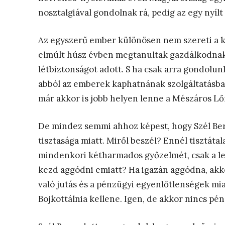
nosztalgiával gondolnak rá, pedig az egy nyílt 
Az egyszerű ember különösen nem szereti a k
elmúlt húsz évben megtanultak gazdálkodnak, v
létbiztonságot adott. S ha csak arra gondolun
abból az emberek kaphatnának szolgáltatásban
már akkor is jobb helyen lenne a Mészáros Lő
De mindez semmi ahhoz képest, hogy Szél Ber
tisztasága miatt. Miről beszél? Ennél tisztáta
mindenkori kétharmados győzelmét, csak a le
kezd aggódni emiatt? Ha igazán aggódna, akkor
való jutás és a pénzügyi egyenlőtlenségek miat
Bojkottálnia kellene. Igen, de akkor nincs pén