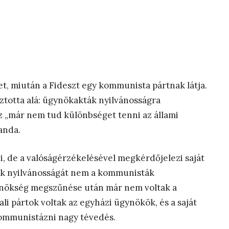
et, miután a Fideszt egy kommunista pártnak látja.
ztotta alá: ügynökakták nyilvánosságra
sz „már nem tud különbséget tenni az állami
anda.
 de a valóságérzékelésével megkérdőjelezi saját
ták nyilvánosságát nem a kommunisták
főnökség megszűnése után már nem voltak a
i pártok voltak az egyházi ügynökök, és a saját
kommunistázni nagy tévedés.