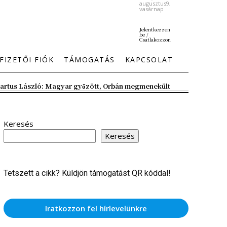
augusztus9,
vasárnap
Jelentkezzen
be /
Csatlakozzon
FIZETŐI FIÓK
TÁMOGATÁS
KAPCSOLAT
artus László: Magyar győzött, Orbán megmenekült
Keresés
Keresés
Tetszett a cikk? Küldjön támogatást QR kóddal!
Iratkozzon fel hírlevelünkre