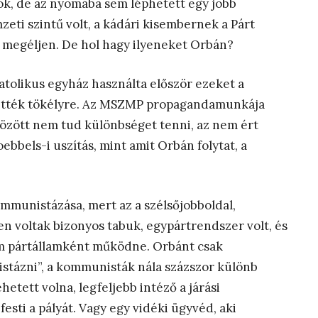
rók, de az nyomába sem léphetett egy jobb
eti szintű volt, a kádári kisembernek a Párt
 megéljen. De hol hagy ilyeneket Orbán?
tolikus egyház használta először ezeket a
tették tökélyre. Az MSZMP propagandamunkája
között nem tud különbséget tenni, az nem ért
oebbels-i uszítás, mint amit Orbán folytat, a
ommunistázása, mert az a szélsőjobboldal,
 voltak bizonyos tabuk, egypártrendszer volt, és
nem pártállamként működne. Orbánt csak
tázni”, a kommunisták nála százszor különb
etett volna, legfeljebb intéző a járási
esti a pályát. Vagy egy vidéki ügyvéd, aki