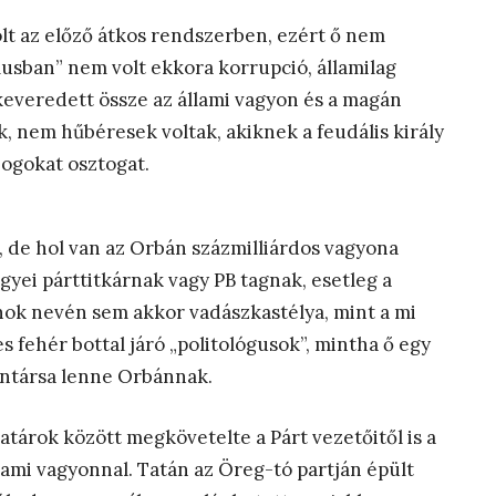
volt az előző átkos rendszerben, ezért ő nem
sban” nem volt ekkora korrupció, államilag
keveredett össze az állami vagyon és a magán
k, nem hűbéresek voltak, akiknek a feudális király
 jogokat osztogat.
 de hol van az Orbán százmilliárdos vagyona
gyei párttitkárnak vagy PB tagnak, esetleg a
ok nevén sem akkor vadászkastélya, mint a mi
 fehér bottal járó „politológusok”, mintha ő egy
űntársa lenne Orbánnak.
atárok között megkövetelte a Párt vezetőitől is a
lami vagyonnal. Tatán az Öreg-tó partján épült