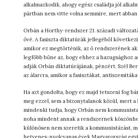
alkalmazkodik, ahogy egész családja jól alka
pártban nem vitte volna semmire, mert abban 
Orbán a Horthy-rendszer 21. századi változatát
övé. A fasiszta diktatúrák jellegéből következi
amikor ez megtörténik, az ő rendszerének akko
legfőbb bűne az, hogy ehhez a hazugsághoz as
adják Orbán diktatúrájának, pénzért. Szél Be
az álarcra, amikor a fasisztákat, antiszemitá
Ha azt gondolta, hogy ez majd tetszeni fog bá
meg ezzel, sem a bizonytalanok közül, mert 
mindenki tudja, hogy Orbán nem kommunista
noha mindent annak a rendszernek köszönh
különösen nem szeretik a kommunistázást, mer
hetvenes-nyolcvanas évek Magyarország egyi