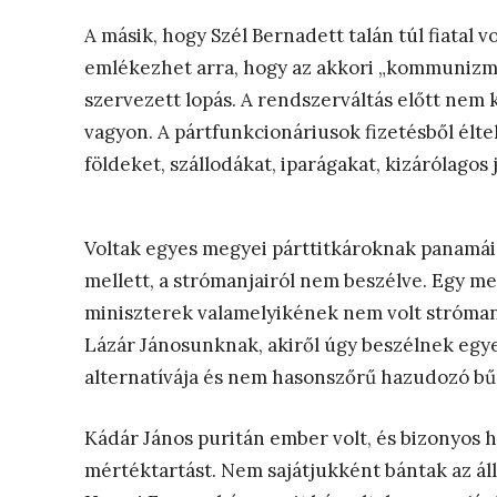
A másik, hogy Szél Bernadett talán túl fiatal 
emlékezhet arra, hogy az akkori „kommunizmu
szervezett lopás. A rendszerváltás előtt nem 
vagyon. A pártfunkcionáriusok fizetésből élte
földeket, szállodákat, iparágakat, kizárólagos
Voltak egyes megyei párttitkároknak panamái,
mellett, a strómanjairól nem beszélve. Egy me
miniszterek valamelyikének nem volt stróman
Lázár Jánosunknak, akiről úgy beszélnek egyes
alternatívája és nem hasonszőrű hazudozó b
Kádár János puritán ember volt, és bizonyos h
mértéktartást. Nem sajátjukként bántak az ál