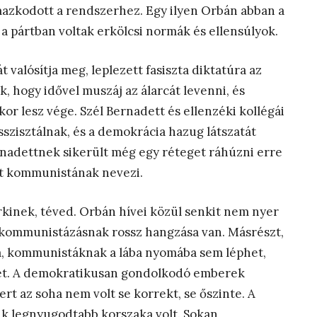
lmazkodott a rendszerhez. Egy ilyen Orbán abban a
a pártban voltak erkölcsi normák és ellensúlyok.
 valósítja meg, leplezett fasiszta diktatúra az
k, hogy idővel muszáj az álarcát levenni, és
r lesz vége. Szél Bernadett és ellenzéki kollégái
szisztálnak, és a demokrácia hazug látszatát
rnadettnek sikerült még egy réteget ráhúzni erre
kat kommunistának nevezi.
rkinek, téved. Orbán hívei közül senkit nem nyer
a kommunistázásnak rossz hangzása van. Másrészt,
, kommunistáknak a lába nyomába sem léphet,
et. A demokratikusan gondolkodó emberek
t az soha nem volt se korrekt, se őszinte. A
k legnyugodtabb korszaka volt. Sokan