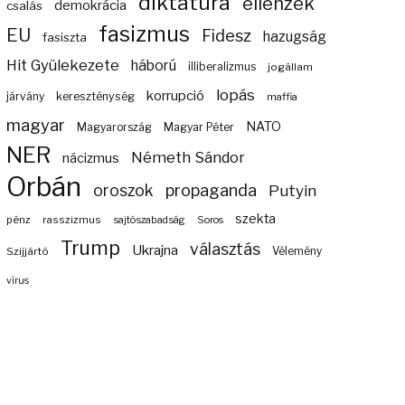
diktatúra
ellenzék
demokrácia
csalás
fasizmus
EU
Fidesz
hazugság
fasiszta
Hit Gyülekezete
háború
illiberalizmus
jogállam
lopás
korrupció
járvány
kereszténység
maffia
magyar
NATO
Magyarország
Magyar Péter
NER
Németh Sándor
nácizmus
Orbán
propaganda
oroszok
Putyin
szekta
pénz
rasszizmus
sajtószabadság
Soros
Trump
választás
Ukrajna
Szijjártó
Vélemény
vírus