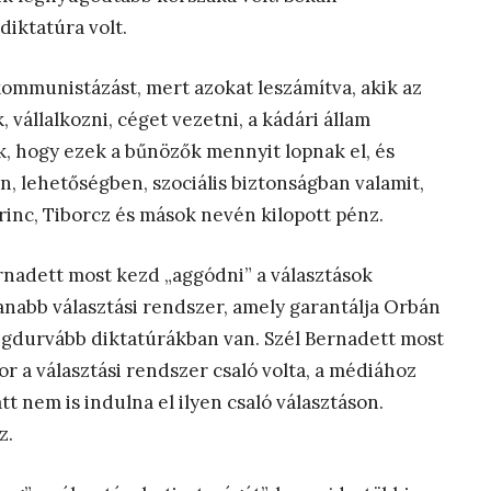
diktatúra volt.
ommunistázást, mert azokat leszámítva, akik az
állalkozni, céget vezetni, a kádári állam
k, hogy ezek a bűnözők mennyit lopnak el, és
, lehetőségben, szociális biztonságban valamit,
rinc, Tiborcz és mások nevén kilopott pénz.
nadett most kezd „aggódni” a választások
lanabb választási rendszer, amely garantálja Orbán
gdurvább diktatúrákban van. Szél Bernadett most
 a választási rendszer csaló volta, a médiához
t nem is indulna el ilyen csaló választáson.
z.