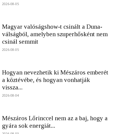
2026-08-05
Magyar valóságshow-t csinált a Duna-
válságból, amelyben szuperhősként nem
csinál semmit
2026-08-05
Hogyan nevezhetik ki Mészáros emberét
a köztévébe, és hogyan vonhatják
vissza...
2026-08-04
Mészáros Lőrinccel nem az a baj, hogy a
gyára sok energiát...
2026-08-03