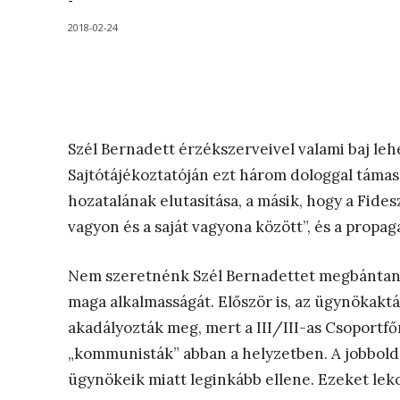
-
2018-02-24
Szél Bernadett érzékszerveivel valami baj leh
Sajtótájékoztatóján ezt három dologgal támas
hozatalának elutasítása, a másik, hogy a Fide
vagyon és a saját vagyona között”, és a propag
Nem szeretnénk Szél Bernadettet megbántani,
maga alkalmasságát. Először is, az ügynökak
akadályozták meg, mert a III/III-as Csoport
„kommunisták” abban a helyzetben. A jobboldal
ügynökeik miatt leginkább ellene. Ezeket le