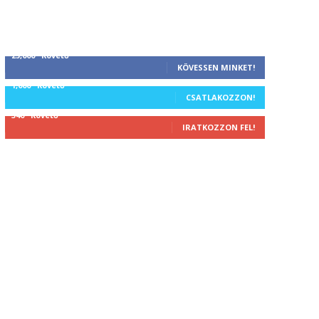
25,000
Követő
KÖVESSEN MINKET!
1,000
Követő
CSATLAKOZZON!
340
Követő
IRATKOZZON FEL!