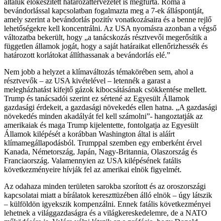
általuk előkészített határozattervezetet is megfúrta. Róma a
bevándorlással kapcsolatban fogalmazta meg a 7-ek álláspontját,
amely szerint a bevándorlás pozitív vonatkozásaira és a benne rejlő
lehetőségekre kell koncentrálni. Az USA nyomásra azonban a végső
változatba bekerült, hogy „a tanácskozás résztvevői megerősítik a
független államok jogát, hogy a saját határaikat ellenőrizhessék és
határozott korlátokat állíthassanak a bevándorlás elé.”
Nem jobb a helyzet a klímaváltozás témakörében sem, ahol a
résztvevők – az USA kivételével – letennék a garast a
melegházhatást kifejtő gázok kibocsátásának csökkentése mellett.
Trump és tanácsadói szerint ez sértené az Egyesült Államok
gazdasági érdekeit, a gazdasági növekedés ellen hatna. „A gazdasági
növekedés minden akadályát fel kell számolni”- hangoztatják az
amerikaiak és maga Trump kijelentette, fontolgatja az Egyesült
Államok kilépését a korábban Washington által is aláírt
klímamegállapodásból. Trumppal szemben egy emberként érvel
Kanada, Németország, Japán, Nagy-Britannia, Olaszország és
Franciaország. Valamennyien az USA kilépésének fatális
következményeire hívják fel az amerikai elnök figyelmét.
Az odahaza minden területen sarokba szorított és az oroszországi
kapcsolatai miatt a bírálatok kereszttüzében álló elnök – úgy látszik
– külföldön igyekszik kompenzálni. Ennek fatális következményei
lehetnek a világgazdaságra és a világkereskedelemre, de a NATO