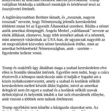
valójában blokkolja a találkozó munkáját és kérdésessé teszi az
összejövetel értelmét.
A leglátványosabban Berlinre támadt, és „rossznak, nagyon
rossznak” nevezte, hogy Németország jelentős kereskedelmi
többletet mutat fel az Egyesült Államokkal szemben. Bírálta a német
autók amerikai dömpingjét. Angela Merkel „valótlannak” nevezte az
elnök állításait, elismerve, hogy több terméket adnak el a németek,
mint amennyit vásárolnak az USA-ban, de ugyancsak nagyobb az
ott megvalósított közvetlen német beruházások értéke, mint az
amerikai befektetéseké Németországban, amit – szerinte –
figyelembe kellene venni.
Trump és szakértői úgy általában maga a szabad kereskedelem elve
ellen is frontális támadást intéztek. Egyelőre nem tudni, hogy a csúcs
résztvevői a kétnapos tanácskozás után el tudják-e fogadni azt a
közös nyilatkozattervezetet, amely a szabad és korlátok nélküli
kereskedelem mellett készült állást foglalni, mivel az amerikai
delegáció nem ért egyet a szabad és a korlátok nélküli szavak
definíciójával és helyettük inkább a fair szót részesítenék előnybe,
amit viszont a többiek nem tudnak értelmezni.
Trump egyébként nem kímélte a házigazda olaszokat sem. Az