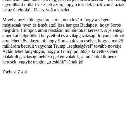
egymilliárd dollárt veszített azon, hogy a tőzsdék pozitívan árazták
be az új elnököt. De ez volt a kezdet.
Mivel a pozícióit egyelőre tartja, nem kizárt, hogy a végén
mégiscsak nyer, és ismét attól lesz hangos Budapest, hogy Soros
megfúrta Trumpot, amin ráadásul milliárdokat keresett. A jelenlegi
amerikai belpolitikai helyzetből és a világgazdasági folyamatokból
arra lehet következtetni, hogy Sorosnak van esélye, hogy a ma 25
milliárdra becsült vagyonát Trump „segítségével” tovább növelje.
Aztán lehet fanyalogni, hogy a Trump politikája következtében
kialakult gazdasági nehézségeken valakik, a tudjátok kik pénzt
keresek, vagyis: megint „a zsidók” jártak jól.
Zsebesi Zsolt