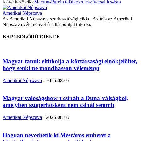
Következő cikk
Macron-Putyin találkozó lesz Versailles-ban
Amerikai Népszava
Az Amerikai Népszava szerkesztőségi cikke. Az írás az Amerikai
Népszava véleményét és álláspontját tükrözi.
KAPCSOLÓDÓ CIKKEK
Magyar tanul: eltitkolja a köztársasági elnökjelöltet,
hogy senki ne mondhasson véleményt
Amerikai Népszava
-
2026-08-05
Magyar valóságshow-t csinált a Duna-válságból,
amelyben szuperhősként nem csinál semmit
Amerikai Népszava
-
2026-08-05
Hogyan nevezhetik ki Mészáros emberét a