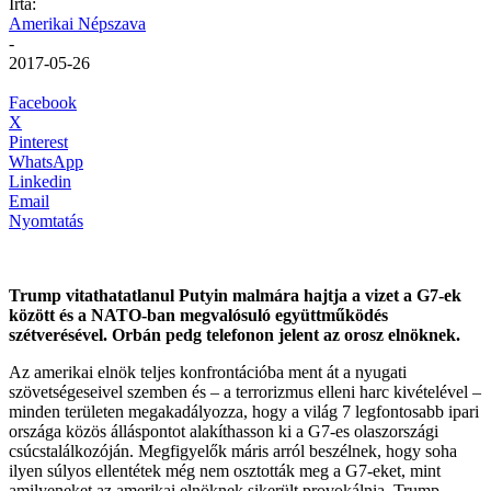
Írta:
Amerikai Népszava
-
2017-05-26
Facebook
X
Pinterest
WhatsApp
Linkedin
Email
Nyomtatás
Trump vitathatatlanul Putyin malmára hajtja a vizet a G7-ek
között és a NATO-ban megvalósuló együttműködés
szétverésével. Orbán pedg telefonon jelent az orosz elnöknek.
Az amerikai elnök teljes konfrontációba ment át a nyugati
szövetségeseivel szemben és – a terrorizmus elleni harc kivételével –
minden területen megakadályozza, hogy a világ 7 legfontosabb ipari
országa közös álláspontot alakíthasson ki a G7-es olaszországi
csúcstalálkozóján. Megfigyelők máris arról beszélnek, hogy soha
ilyen súlyos ellentétek még nem osztották meg a G7-eket, mint
amilyeneket az amerikai elnöknek sikerült provokálnia. Trump