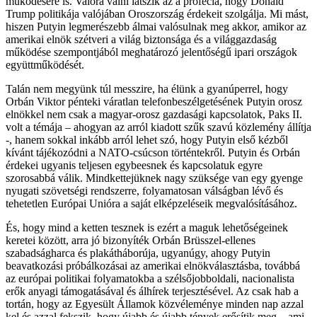
működésére is. Valóra válni látszik az a prófécia, hogy Donald
Trump politikája valójában Oroszország érdekeit szolgálja. Mi mást,
hiszen Putyin legmerészebb álmai valósulnak meg akkor, amikor az
amerikai elnök szétveri a világ biztonsága és a világgazdaság
működése szempontjából meghatározó jelentőségű ipari országok
együttműködését.
Talán nem megyünk túl messzire, ha élünk a gyanúperrel, hogy
Orbán Viktor pénteki váratlan telefonbeszélgetésének Putyin orosz
elnökkel nem csak a magyar-orosz gazdasági kapcsolatok, Paks II.
volt a témája – ahogyan az arról kiadott szűk szavú közlemény állítja
-, hanem sokkal inkább arról lehet szó, hogy Putyin első kézből
kívánt tájékozódni a NATO-csúcson történtekről. Putyin és Orbán
érdekei ugyanis teljesen egybeesnek és kapcsolatuk egyre
szorosabbá válik. Mindkettejüknek nagy szüksége van egy gyenge
nyugati szövetségi rendszerre, folyamatosan válságban lévő és
tehetetlen Európai Unióra a saját elképzeléseik megvalósításához.
És, hogy mind a ketten tesznek is ezért a maguk lehetőségeinek
keretei között, arra jó bizonyíték Orbán Brüsszel-ellenes
szabadságharca és plakátháborúja, ugyanúgy, ahogy Putyin
beavatkozási próbálkozásai az amerikai elnökválasztásba, továbbá
az európai politikai folyamatokba a szélsőjobboldali, nacionalista
erők anyagi támogatásával és álhírek terjesztésével. Az csak hab a
tortán, hogy az Egyesült Államok közvéleménye minden nap azzal
kel és azzal fekszik, hogy újabb és újabb tények erősítik meg – ami