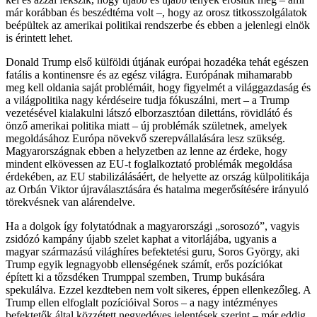
már korábban és beszédtéma volt –, hogy az orosz titkosszolgálatok
beépültek az amerikai politikai rendszerbe és ebben a jelenlegi elnök
is érintett lehet.
Donald Trump első külföldi útjának európai hozadéka tehát egészen
fatális a kontinensre és az egész világra. Európának mihamarabb
meg kell oldania saját problémáit, hogy figyelmét a világgazdaság és
a világpolitika nagy kérdéseire tudja fókuszálni, mert – a Trump
vezetésével kialakulni látszó elborzasztóan dilettáns, rövidlátó és
önző amerikai politika miatt – új problémák születnek, amelyek
megoldásához Európa növekvő szerepvállalására lesz szükség.
Magyarországnak ebben a helyzetben az lenne az érdeke, hogy
mindent elkövessen az EU-t foglalkoztató problémák megoldása
érdekében, az EU stabilizálásáért, de helyette az ország külpolitikája
az Orbán Viktor újraválasztására és hatalma megerősítésére irányuló
törekvésnek van alárendelve.
Ha a dolgok így folytatódnak a magyarországi „sorosozó”, vagyis
zsidózó kampány újabb szelet kaphat a vitorlájába, ugyanis a
magyar származású világhíres befektetési guru, Soros György, aki
Trump egyik legnagyobb ellenségének számít, erős pozíciókat
épített ki a tőzsdéken Trumppal szemben, Trump bukására
spekulálva. Ezzel kezdteben nem volt sikeres, éppen ellenkezőleg. A
Trump ellen elfoglalt pozícióival Soros – a nagy intézményes
befektetők által közzétett negyedéves jelentések szerint – már eddig