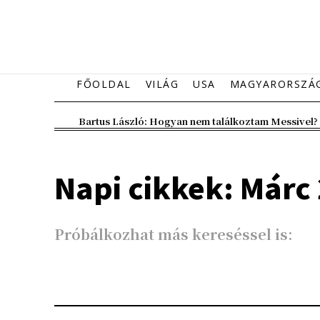
FŐOLDAL
VILÁG
USA
MAGYARORSZÁ
Bartus László: Hogyan nem találkoztam Messivel?
Napi cikkek: Márc 
Próbálkozhat más kereséssel is: