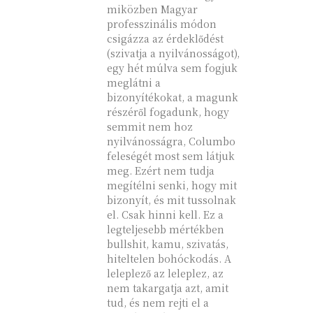
miközben Magyar
professzinális módon
csigázza az érdeklődést
(szivatja a nyilvánosságot),
egy hét múlva sem fogjuk
meglátni a
bizonyítékokat, a magunk
részéről fogadunk, hogy
semmit nem hoz
nyilvánosságra, Columbo
feleségét most sem látjuk
meg. Ezért nem tudja
megítélni senki, hogy mit
bizonyít, és mit tussolnak
el. Csak hinni kell. Ez a
legteljesebb mértékben
bullshit, kamu, szivatás,
hiteltelen bohóckodás. A
leleplező az leleplez, az
nem takargatja azt, amit
tud, és nem rejti el a