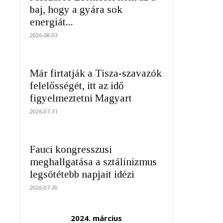
baj, hogy a gyára sok
energiát...
2026-08-03
Már firtatják a Tisza-szavazók
felelősségét, itt az idő
figyelmeztetni Magyart
2026-07-31
Fauci kongresszusi
meghallgatása a sztálinizmus
legsötétebb napjait idézi
2026-07-30
2024. március