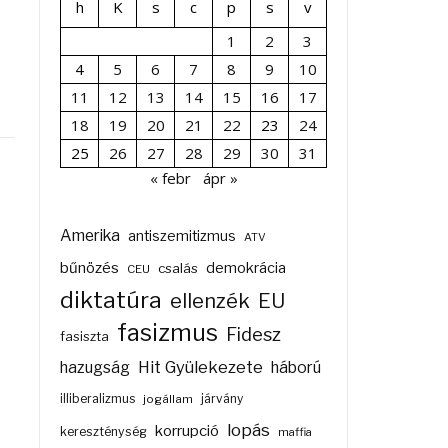
h
K
s
c
p
s
v
1
2
3
4
5
6
7
8
9
10
11
12
13
14
15
16
17
18
19
20
21
22
23
24
25
26
27
28
29
30
31
« febr
ápr »
Amerika
antiszemitizmus
ATV
bűnözés
demokrácia
csalás
CEU
diktatúra
ellenzék
EU
fasizmus
Fidesz
fasiszta
Hit Gyülekezete
hazugság
háború
illiberalizmus
járvány
jogállam
lopás
korrupció
kereszténység
maffia