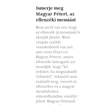
Ismerje meg
Magyar Pétert, az
ellenzéki messiást
Nem arról van szó, hogy
az ellenzék új messiását le
akarják járatni. Nem
csupán családi
veszekedésről van szó,
ami rossz fényt vet
Magyar Péterre, amire
ellenzéki támogatói azt
mondják, hogy "kit
érdekel, ha megszabadít
Orbántól". Orbántól nem
szabadít meg, viszont az
ellenzékre és a magyar
társadalomra
elmondhatatlan veszélyt
jelent. Magyar Péternek