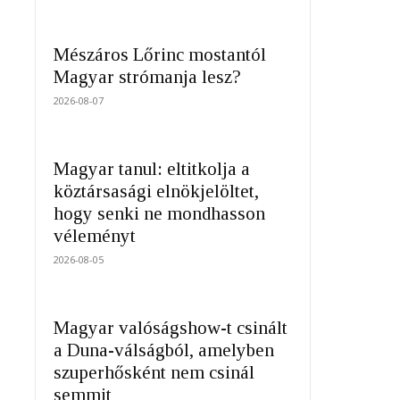
Mészáros Lőrinc mostantól
Magyar strómanja lesz?
2026-08-07
Magyar tanul: eltitkolja a
köztársasági elnökjelöltet,
hogy senki ne mondhasson
véleményt
2026-08-05
Magyar valóságshow-t csinált
a Duna-válságból, amelyben
szuperhősként nem csinál
semmit