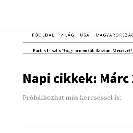
FŐOLDAL
VILÁG
USA
MAGYARORSZÁ
Bartus László: Hogyan nem találkoztam Messivel?
Napi cikkek: Márc 
Próbálkozhat más kereséssel is: