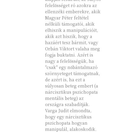
felelősséget ró azokra az
ellenzéki emberekre, akik
Magyar Péter feltétel
nélküli támogatói, akik
elhiszik a manipulációit,
akik azt hiszik, hogy a
hazáért tesz bármit, vagy
Orbán Viktort valaha meg
fogja buktatni. Azért is
nagy a felelősségük, ha
"csak" egy nőbántalmazó
szörnyeteget támogatnak,
de azért is, ha ezt a
súlyosan beteg embert (a
nárcisztikus pszichopata
mentális beteg) az
országra szabadítják.
Varga Judit elmondta,
hogy egy nárcisztikus
pszichopata hogyan
manipulál, alakoskodik.