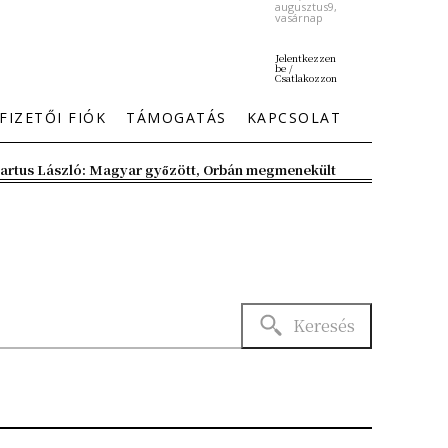
augusztus9,
vasárnap
Jelentkezzen
be /
Csatlakozzon
FIZETŐI FIÓK
TÁMOGATÁS
KAPCSOLAT
artus László: Magyar győzött, Orbán megmenekült
Keresés