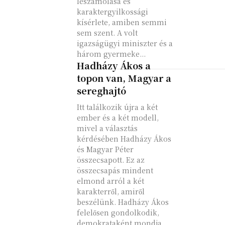
leszámolása és
karaktergyilkossági
kísérlete, amiben semmi
sem szent. A volt
igazságügyi miniszter és a
három gyermeke...
Hadházy Ákos a
topon van, Magyar a
sereghajtó
Itt találkozik újra a két
ember és a két modell,
mivel a választás
kérdésében Hadházy Ákos
és Magyar Péter
összecsapott. Ez az
összecsapás mindent
elmond arról a két
karakterről, amiről
beszélünk. Hadházy Ákos
felelősen gondolkodik,
demokrataként mondja,