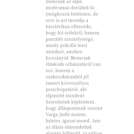
nemcsak az aljas
motívumai derültek ki
(méghozzá hitelesen, de
erre is azt mondja a
hisztérikus ellenzéki,
hogy kit érdekel), hanem
pusztító személyisége,
amely pokollá teszi
mindazt, amihez
hozzányúl. Nemcsak
élősködő orbánistáról van
szó, hanem a
szakirodalomból jól
ismert közveszélyes
pszichopatáról, aki
elpusztít mindent.
Szeretnénk kijelenteni,
hogy álláspontunk szerint
Varga Judit őszinte,
hiteles, igazat mond. Ami
az általa elmondottak
alapján feltárult, az súlyos