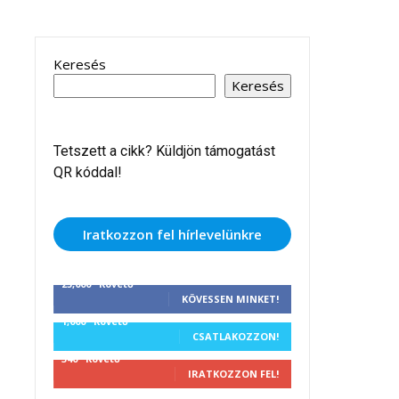
Keresés
Keresés
Tetszett a cikk? Küldjön támogatást
QR kóddal!
Iratkozzon fel hírlevelünkre
25,000
Követő
KÖVESSEN MINKET!
1,000
Követő
CSATLAKOZZON!
340
Követő
IRATKOZZON FEL!