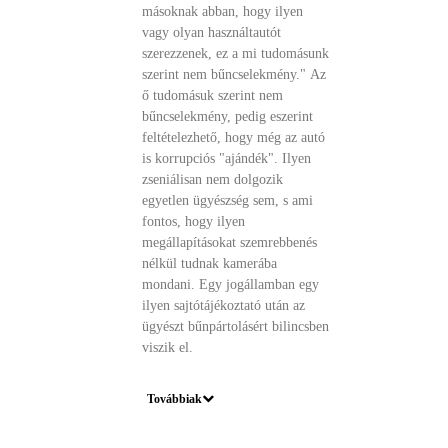
másoknak abban, hogy ilyen
vagy olyan használtautót
szerezzenek, ez a mi tudomásunk
szerint nem bűncselekmény." Az
ő tudomásuk szerint nem
bűncselekmény, pedig eszerint
feltételezhető, hogy még az autó
is korrupciós "ajándék". Ilyen
zseniálisan nem dolgozik
egyetlen ügyészség sem, s ami
fontos, hogy ilyen
megállapításokat szemrebbenés
nélkül tudnak kamerába
mondani. Egy jogállamban egy
ilyen sajtótájékoztató után az
ügyészt bűnpártolásért bilincsben
viszik el.
Továbbiak