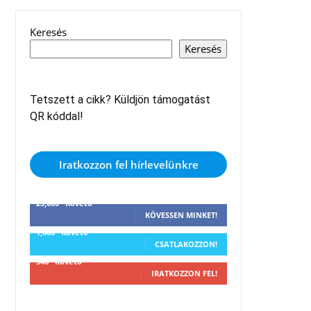
Keresés
Keresés
Tetszett a cikk? Küldjön támogatást
QR kóddal!
Iratkozzon fel hírlevelünkre
25,000
Követő
KÖVESSEN MINKET!
1,000
Követő
CSATLAKOZZON!
340
Követő
IRATKOZZON FEL!