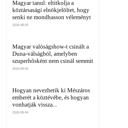
Magyar tanul: eltitkolja a
köztársasági elnökjelöltet, hogy
senki ne mondhasson véleményt
2026-08-05
Magyar valóságshow-t csinált a
Duna-válságból, amelyben
szuperhősként nem csinál semmit
2026-08-05
Hogyan nevezhetik ki Mészáros
emberét a köztévébe, és hogyan
vonhatják vissza...
2026-08-04