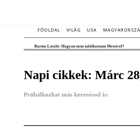
FŐOLDAL
VILÁG
USA
MAGYARORSZ
Bartus László: Hogyan nem találkoztam Messivel?
Napi cikkek: Márc 28
Próbálkozhat más kereséssel is: