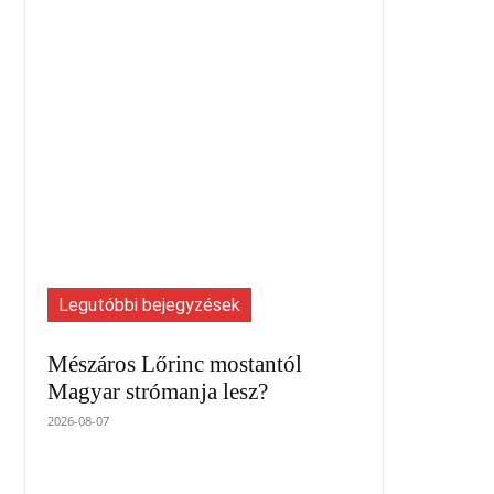
Legutóbbi bejegyzések
Mészáros Lőrinc mostantól
Magyar strómanja lesz?
2026-08-07