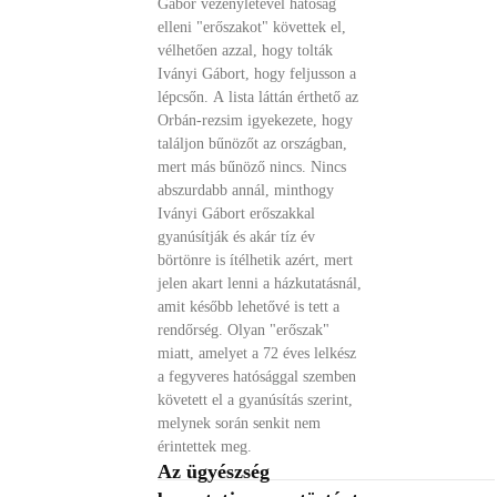
Gábor vezényletével hatóság
elleni "erőszakot" követtek el,
vélhetően azzal, hogy tolták
Iványi Gábort, hogy feljusson a
lépcsőn. A lista láttán érthető az
Orbán-rezsim igyekezete, hogy
találjon bűnözőt az országban,
mert más bűnöző nincs. Nincs
abszurdabb annál, minthogy
Iványi Gábort erőszakkal
gyanúsítják és akár tíz év
börtönre is ítélhetik azért, mert
jelen akart lenni a házkutatásnál,
amit később lehetővé is tett a
rendőrség. Olyan "erőszak"
miatt, amelyet a 72 éves lelkész
a fegyveres hatósággal szemben
követett el a gyanúsítás szerint,
melynek során senkit nem
érintettek meg.
Az ügyészség