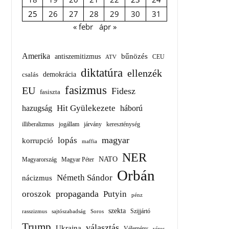
25
26
27
28
29
30
31
« febr
ápr »
Amerika
bűnözés
antiszemitizmus
ATV
CEU
diktatúra
ellenzék
demokrácia
csalás
fasizmus
EU
Fidesz
fasiszta
Hit Gyülekezete
hazugság
háború
illiberalizmus
járvány
kereszténység
jogállam
magyar
lopás
korrupció
maffia
NER
NATO
Magyarország
Magyar Péter
Orbán
Németh Sándor
nácizmus
oroszok
propaganda
Putyin
pénz
szekta
rasszizmus
sajtószabadság
Soros
Szijjártó
Trump
választás
Ukrajna
Vélemény
vírus