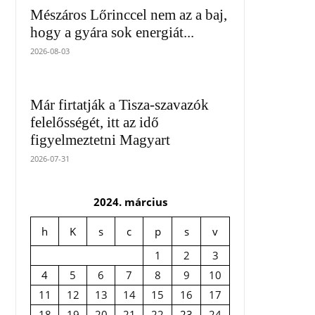
Mészáros Lőrinccel nem az a baj,
hogy a gyára sok energiát...
2026-08-03
Már firtatják a Tisza-szavazók
felelősségét, itt az idő
figyelmeztetni Magyart
2026-07-31
2024. március
h
K
s
c
p
s
v
1
2
3
4
5
6
7
8
9
10
11
12
13
14
15
16
17
18
19
20
21
22
23
24