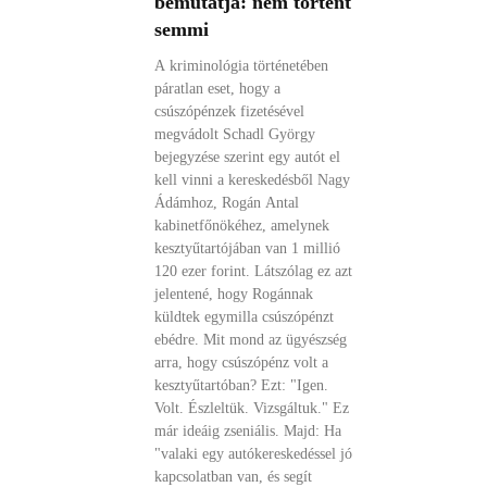
bemutatja: nem történt
semmi
A kriminológia történetében
páratlan eset, hogy a
csúszópénzek fizetésével
megvádolt Schadl György
bejegyzése szerint egy autót el
kell vinni a kereskedésből Nagy
Ádámhoz, Rogán Antal
kabinetfőnökéhez, amelynek
kesztyűtartójában van 1 millió
120 ezer forint. Látszólag ez azt
jelentené, hogy Rogánnak
küldtek egymilla csúszópénzt
ebédre. Mit mond az ügyészség
arra, hogy csúszópénz volt a
kesztyűtartóban? Ezt: "Igen.
Volt. Észleltük. Vizsgáltuk." Ez
már ideáig zseniális. Majd: Ha
"valaki egy autókereskedéssel jó
kapcsolatban van, és segít