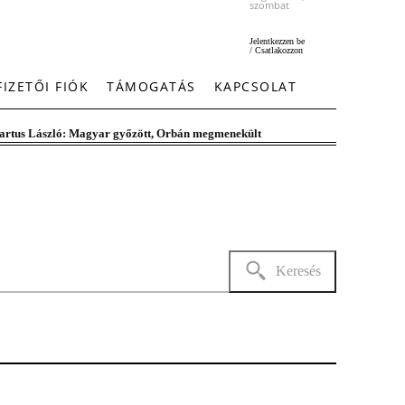
szombat
Jelentkezzen be
/ Csatlakozzon
FIZETŐI FIÓK
TÁMOGATÁS
KAPCSOLAT
artus László: Magyar győzött, Orbán megmenekült
Keresés