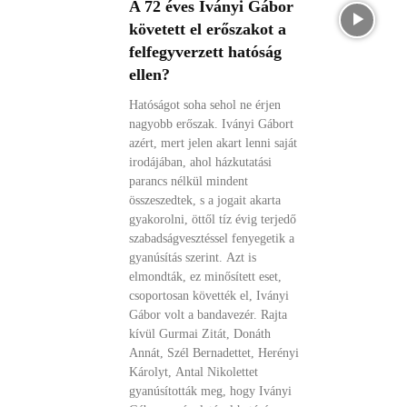
A 72 éves Iványi Gábor
követett el erőszakot a
felfegyverzett hatóság
ellen?
Hatóságot soha sehol ne érjen
nagyobb erőszak. Iványi Gábort
azért, mert jelen akart lenni saját
irodájában, ahol házkutatási
parancs nélkül mindent
összeszedtek, s a jogait akarta
gyakorolni, öttől tíz évig terjedő
szabadságvesztéssel fenyegetik a
gyanúsítás szerint. Azt is
elmondták, ez minősített eset,
csoportosan követték el, Iványi
Gábor volt a bandavezér. Rajta
kívül Gurmai Zitát, Donáth
Annát, Szél Bernadettet, Herényi
Károlyt, Antal Nikolettet
gyanúsították meg, hogy Iványi