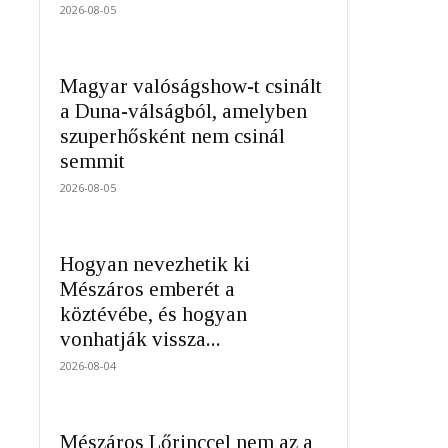
2026-08-05
Magyar valóságshow-t csinált
a Duna-válságból, amelyben
szuperhősként nem csinál
semmit
2026-08-05
Hogyan nevezhetik ki
Mészáros emberét a
köztévébe, és hogyan
vonhatják vissza...
2026-08-04
Mészáros Lőrinccel nem az a