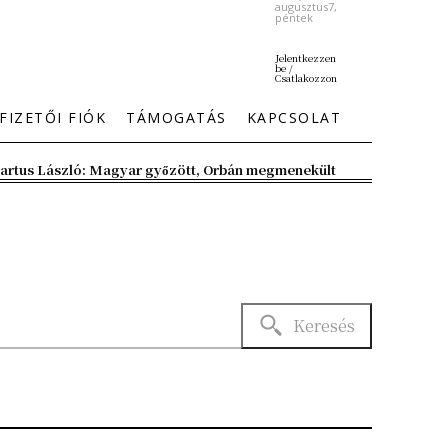
augusztus7,
péntek
Jelentkezzen
be /
Csatlakozzon
FIZETŐI FIÓK
TÁMOGATÁS
KAPCSOLAT
artus László: Magyar győzött, Orbán megmenekült
Keresés