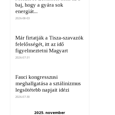
baj, hogy a gyára sok
energiát...
2026-08-03
Már firtatják a Tisza-szavazók
felelősségét, itt az idő
figyelmeztetni Magyart
2026-07-31
Fauci kongresszusi
meghallgatása a sztálinizmus
legsötétebb napjait idézi
2026-07-30
2025. november