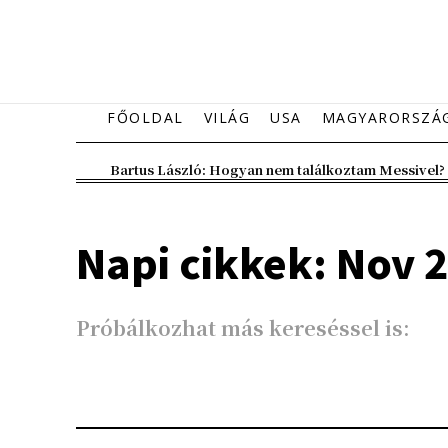
FŐOLDAL
VILÁG
USA
MAGYARORSZÁ
Bartus László: Hogyan nem találkoztam Messivel?
Napi cikkek: Nov 2
Próbálkozhat más kereséssel is: