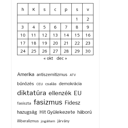
h
K
s
c
p
s
v
1
2
3
4
5
6
7
8
9
10
11
12
13
14
15
16
17
18
19
20
21
22
23
24
25
26
27
28
29
30
« okt
dec »
Amerika
antiszemitizmus
ATV
bűnözés
demokrácia
csalás
CEU
diktatúra
ellenzék
EU
fasizmus
Fidesz
fasiszta
Hit Gyülekezete
hazugság
háború
illiberalizmus
járvány
jogállam