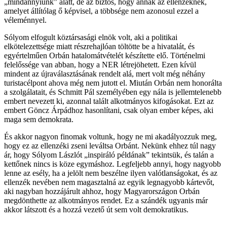
„mindannyiunk” alatt, de az biztos, hogy annak az ellenzéknek,
amelyet állítólag ő képvisel, a többsége nem azonosul ezzel a
véleménnyel.
Sólyom elfogult köztársasági elnök volt, aki a politikai
elkötelezettsége miatt részrehajlóan töltötte be a hivatalát, és
egyértelműen Orbán hatalomátvételét készítette elő. Történelmi
felelőssége van abban, hogy a NER létrejöhetett. Ezen kívül
mindent az újraválasztásának rendelt alá, mert volt még néhány
turistacélpont ahova még nem jutott el. Miután Orbán nem honorálta
a szolgálatait, és Schmitt Pál személyében egy nála is jellemtelenebb
embert nevezett ki, azonnal talált alkotmányos kifogásokat. Ezt az
embert Göncz Árpádhoz hasonlítani, csak olyan ember képes, aki
maga sem demokrata.
És akkor nagyon finomak voltunk, hogy ne mi akadályozzuk meg,
hogy ez az ellenzéki zseni leváltsa Orbánt. Nekünk ehhez túl nagy
ár, hogy Sólyom Lászlót „inspiráló példának” tekintsük, és talán a
kettőnek nincs is köze egymáshoz. Legfeljebb annyi, hogy nagyobb
lenne az esély, ha a jelölt nem beszélne ilyen valótlanságokat, és az
ellenzék nevében nem magasztalná az egyik legnagyobb kártevőt,
aki nagyban hozzájárult ahhoz, hogy Magyarországon Orbán
megdönthette az alkotmányos rendet. Ez a szándék ugyanis már
akkor látszott és a hozzá vezető út sem volt demokratikus.