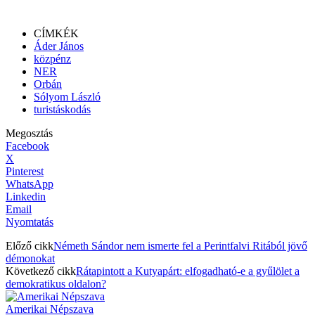
CÍMKÉK
Áder János
közpénz
NER
Orbán
Sólyom László
turistáskodás
Megosztás
Facebook
X
Pinterest
WhatsApp
Linkedin
Email
Nyomtatás
Előző cikk
Németh Sándor nem ismerte fel a Perintfalvi Ritából jövő
démonokat
Következő cikk
Rátapintott a Kutyapárt: elfogadható-e a gyűlölet a
demokratikus oldalon?
Amerikai Népszava