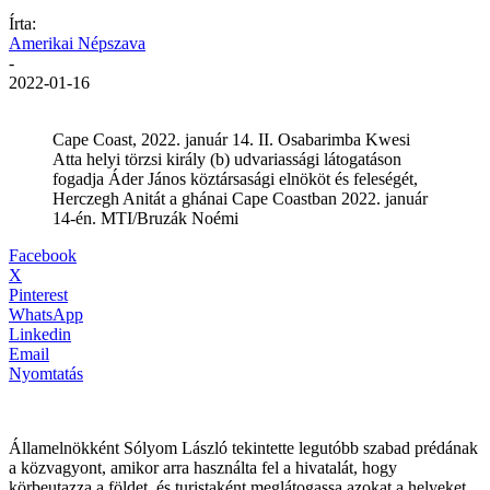
Írta:
Amerikai Népszava
-
2022-01-16
Cape Coast, 2022. január 14. II. Osabarimba Kwesi
Atta helyi törzsi király (b) udvariassági látogatáson
fogadja Áder János köztársasági elnököt és feleségét,
Herczegh Anitát a ghánai Cape Coastban 2022. január
14-én. MTI/Bruzák Noémi
Facebook
X
Pinterest
WhatsApp
Linkedin
Email
Nyomtatás
Államelnökként Sólyom László tekintette legutóbb szabad prédának
a közvagyont, amikor arra használta fel a hivatalát, hogy
körbeutazza a földet, és turistaként meglátogassa azokat a helyeket,