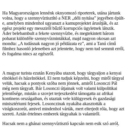
Ha Magyarországon lennénk oknyomozó riporterek, utána jártunk
volna, hogy a szennyvíztisztító a NER „déli nyitása” jegyében épült-
e, amelyben mindenhol ugyanazt a kamuprojektet árusítják, és az
egész projekt egy messziről bűzlő korrupciós ügyletnek látszik.
Áder belebambult a fekete szennyvízbe, és megtekintett három
poharat különféle szennyvízmintákkal, majd nagyon okosan azt
mondta: „A tudásnak nagyon jó példázata ez”, ami a Tanú című
filmhez hasonló jelenetben azt jelentette, hogy nem tud semmit erről,
és fogalma nincs az egészről.
A magyar turista ezután Kenyába utazott, hogy tárgyaljon a kenyai
elnökkel és házelnökkel. El nem tudjuk képzelni, hogy miről tárgyal
velük, hacsak a pontyok szóba nem jönnek, amiről Losonczi Pál
még nem tárgyalt. Bár Losonczi útjainak volt valami külpolitikai
jelentősége, miután a szovjet terjeszkedést támogatta az afrikai
kontinens országaiban, és utaztak vele külügyesek és gazdasági
minisztériumi fejesek. Losonczinak nyakába akasztották a
virágkoszorút, amivel mindenhol várták, mert elterjedt róla, hogy azt
szereti. Aztán értelmes emberek tárgyaltak is valamiről.
Hacsak nem a ghánai szennyvíztisztó kapcsán nem esik szó arról,