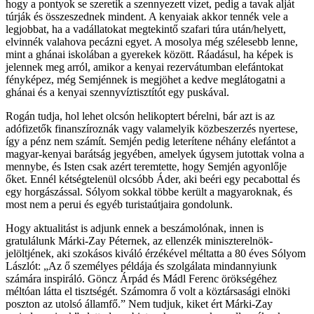
hogy a pontyok se szeretik a szennyezett vizet, pedig a tavak alját
túrják és összeszednek mindent. A kenyaiak akkor tennék vele a
legjobbat, ha a vadállatokat megtekintő szafari túra után/helyett,
elvinnék valahova pecázni egyet. A mosolya még szélesebb lenne,
mint a ghánai iskolában a gyerekek között. Ráadásul, ha képek is
jelennek meg arról, amikor a kenyai rezervátumban elefántokat
fényképez, még Semjénnek is megjöhet a kedve meglátogatni a
ghánai és a kenyai szennyvíztisztítót egy puskával.
Rogán tudja, hol lehet olcsón helikoptert bérelni, bár azt is az
adófizetők finanszíroznák vagy valamelyik közbeszerzés nyertese,
így a pénz nem számít. Semjén pedig leterítene néhány elefántot a
magyar-kenyai barátság jegyében, amelyek úgysem jutottak volna a
mennybe, és Isten csak azért teremtette, hogy Semjén agyonlője
őket. Ennél kétségtelenül olcsóbb Áder, aki beéri egy pecabottal és
egy horgászással. Sólyom sokkal többe került a magyaroknak, és
most nem a perui és egyéb turistaútjaira gondolunk.
Hogy aktualitást is adjunk ennek a beszámolónak, innen is
gratulálunk Márki-Zay Péternek, az ellenzék miniszterelnök-
jelöltjének, aki szokásos kiváló érzékével méltatta a 80 éves Sólyom
Lászlót: „Az ő személyes példája és szolgálata mindannyiunk
számára inspiráló. Göncz Árpád és Mádl Ferenc örökségéhez
méltóan látta el tisztségét. Számomra ő volt a köztársasági elnöki
poszton az utolsó államfő.” Nem tudjuk, kiket ért Márki-Zay