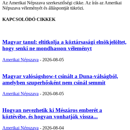
Az Amerikai Népszava szerkesztőségi cikke. Az írás az Amerikai
Népszava véleményét és álláspontját tükrözi.
KAPCSOLÓDÓ CIKKEK
Magyar tanul: eltitkolja a köztársasági elnökjelöltet,
hogy senki ne mondhasson véleményt
Amerikai Népszava
-
2026-08-05
Magyar valóságshow-t csinált a Duna-válságból,
amelyben szuperhősként nem csinál semmit
Amerikai Népszava
-
2026-08-05
Hogyan nevezhetik ki Mészáros emberét a
köztévébe, és hogyan vonhatják vissza...
Amerikai Népszava
-
2026-08-04