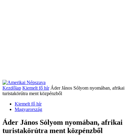
Kezdőlap
Kiemelt fő hír
Áder János Sólyom nyomában, afrikai
turistakörútra ment közpénzből
Kiemelt fő hír
Magyarország
Áder János Sólyom nyomában, afrikai
turistakörútra ment közpénzből