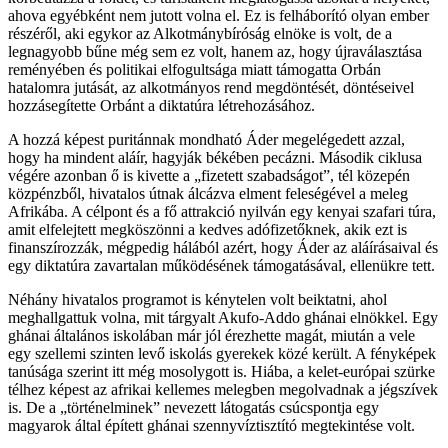
ahova egyébként nem jutott volna el. Ez is felháborító olyan ember
részéről, aki egykor az Alkotmánybíróság elnöke is volt, de a
legnagyobb bűne még sem ez volt, hanem az, hogy újraválasztása
reményében és politikai elfogultsága miatt támogatta Orbán
hatalomra jutását, az alkotmányos rend megdöntését, döntéseivel
hozzásegítette Orbánt a diktatúra létrehozásához.
A hozzá képest puritánnak mondható Áder megelégedett azzal,
hogy ha mindent aláír, hagyják békében pecázni. Második ciklusa
végére azonban ő is kivette a „fizetett szabadságot”, tél közepén
közpénzből, hivatalos útnak álcázva elment feleségével a meleg
Afrikába. A célpont és a fő attrakció nyilván egy kenyai szafari túra,
amit elfelejtett megköszönni a kedves adófizetőknek, akik ezt is
finanszírozzák, mégpedig hálából azért, hogy Áder az aláírásaival és
egy diktatúra zavartalan működésének támogatásával, ellenükre tett.
Néhány hivatalos programot is kénytelen volt beiktatni, ahol
meghallgattuk volna, mit tárgyalt Akufo-Addo ghánai elnökkel. Egy
ghánai általános iskolában már jól érezhette magát, miután a vele
egy szellemi szinten levő iskolás gyerekek közé került. A fényképek
tanúsága szerint itt még mosolygott is. Hiába, a kelet-európai szürke
télhez képest az afrikai kellemes melegben megolvadnak a jégszívek
is. De a „történelminek” nevezett látogatás csúcspontja egy
magyarok által épített ghánai szennyvíztisztító megtekintése volt.