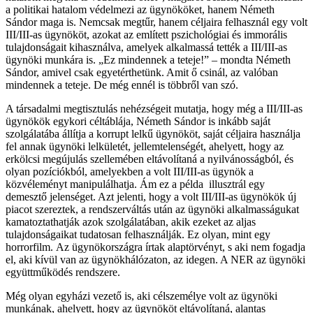
a politikai hatalom védelmezi az ügynököket, hanem Németh
Sándor maga is. Nemcsak megtűr, hanem céljaira felhasznál egy volt
III/III-as ügynököt, azokat az említett pszichológiai és immorális
tulajdonságait kihasználva, amelyek alkalmassá tették a III/III-as
ügynöki munkára is. „Ez mindennek a teteje!” – mondta Németh
Sándor, amivel csak egyetérthetünk. Amit ő csinál, az valóban
mindennek a teteje. De még ennél is többről van szó.
A társadalmi megtisztulás nehézségeit mutatja, hogy még a III/III-as
ügynökök egykori céltáblája, Németh Sándor is inkább saját
szolgálatába állítja a korrupt lelkű ügynököt, saját céljaira használja
fel annak ügynöki lelkületét, jellemtelenségét, ahelyett, hogy az
erkölcsi megújulás szellemében eltávolítaná a nyilvánosságból, és
olyan pozíciókból, amelyekben a volt III/III-as ügynök a
közvéleményt manipulálhatja. Ám ez a példa illusztrál egy
demesztő jelenséget. Azt jelenti, hogy a volt III/III-as ügynökök új
piacot szereztek, a rendszerváltás után az ügynöki alkalmasságukat
kamatoztathatják azok szolgálatában, akik ezeket az aljas
tulajdonságaikat tudatosan felhasználják. Ez olyan, mint egy
horrorfilm. Az ügynökországra írtak alaptörvényt, s aki nem fogadja
el, aki kívül van az ügynökhálózaton, az idegen. A NER az ügynöki
együttműködés rendszere.
Még olyan egyházi vezető is, aki célszemélye volt az ügynöki
munkának, ahelyett, hogy az ügynököt eltávolítaná, alantas