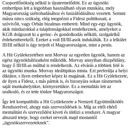
Csoportfőnökség nélkül is újratermelődött. Ez az ügynöki
embertípus lett a legjobban használható olyan munkára, mely
Magyarország szétrohadásához és fasizálódásához vezetett. Semmi
másra nincs szükség, elég megnézni a Fidesz politikusait, a
szóvivőit, vagy Orbán bizalmas embereit. Mind egy-egy ügynök,
akik mindazokkal a tulajdonságokkal rendelkeznek, amelyeket a
KGB dolgozott ki a gerinc- és gondolkodás nélküli, szolgalelkű
érdekemberekről. Ezeket a volt III/III-asok indukálták. Ez a lelkület
III/III nélkül is úgy terjedt el Magyarországon, mint a pestis.
A Hit Gyülekezetében sem Morvay az egyetlen ügynök, hanem az
egész ügynökhálózatként működik. Morvay annyiban díszpéldány,
hogy ő III/III-as múlttal is rendelkezik. Az elvárás a többiek felé is
az ügynöki munka. Morvay ideáltipikus minta. Ezt preferálja a helyi
diktátor, s ilyen embereket képez ki magának. Ez a Hit Gyülekezete,
de ilyen a Fidesz, s más pártok is, és bizonyára sokan ráismernek
saját munkahelyükre, környezetükre. Ez a mentalitás lett az
uralkodó, és ez tette tönkre Magyarországot.
Így lett kompatibilis a Hit Gyülekezete a Nemzeti Együttműködés
Rendszerével, ahogy más szerveződések is. Míg az ettől eltérő
mentalitást és szerveződést kiveti és üldözi a rendszer. A magyar
abszurd teteje, hogy ezeket nevezik majd mostantól
„ügynökszervezeteknek”.