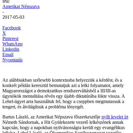
Írta:
Amerikai Népszava
-
2017-05-03
Facebook
X
Pinterest
WhatsApp
Linkedin
Email
Nyomtatás
Az alábbiakban szélesebb kontextusba helyezzük a kérdést, és a
konkrét példán keresztül bemutatjuk azt a lelki folyamatot, amely
Magyarországot a demokratikus rendszerváltásból a III/III-as
ügynökök mentalitása révén egy újabb diktatúrába lökte vissza. A
Lehel-ügyet arra használtuk fel, hogy a cseppben megmutassuk a
tengert, és átvilágítsuk a probléma lényegét.
Bartus László, az Amerikai Népszava főszerkesztője
nyílt levelet írt
Németh Sándornak, a Hit Gyülekezete vezető lelkészének annak
kapcsán, hogy a napokban nyilvánosságra került egy evangélikus
lelkész, Lehel László, az Ökumenikus Segélyszervezet vezetője