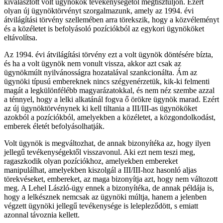
kiválasztott volt ügynökök tevékenységétől megtisztuljon. Ezért
olyan új ügynöktörvényt szorgalmazunk, amely az 1994. évi
átvilágítási törvény szellemében arra törekszik, hogy a közvéleményt
és a közéletet is befolyásoló pozíciókból az egykori ügynököket
eltávolítsa.
Az 1994. évi átvilágítási törvény ezt a volt ügynök döntésére bízta,
és ha a volt ügynök nem vonult vissza, akkor azt csak az
ügynökmúlt nyilvánosságra hozatalával szankcionálta. Ám az
ügynöki típusú embereknek nincs szégyenérzetük, kik-ki felmenti
magát a legkülönfélébb magyarázatokkal, és nem néz szembe azzal
a ténnyel, hogy a lelki alkatánál fogva ő örökre ügynök marad. Ezért
az új ügynöktörvénynek ki kell tiltania a III/III-as ügynököket
azokból a pozíciókból, amelyekben a közéletet, a közgondolkodást,
emberek életét befolyásolhatják.
Volt ügynök is megváltozhat, de annak bizonyítéka az, hogy ilyen
jellegű tevékenységektől visszavonul. Aki ezt nem teszi meg,
ragaszkodik olyan pozíciókhoz, amelyekben embereket
manipulálhat, amelyekben kiszolgál a III/III-hoz hasonló aljas
törekvéseket, embereket, az maga bizonyítja azt, hogy nem változott
meg. A Lehel László-ügy ennek a bizonyítéka, de annak példája is,
hogy a lelkésznek nemcsak az ügynöki múltja, hanem a jelenben
végzett ügynöki jellegű tevékenysége is lelepleződött, s emiatt
azonnal távoznia kellett.