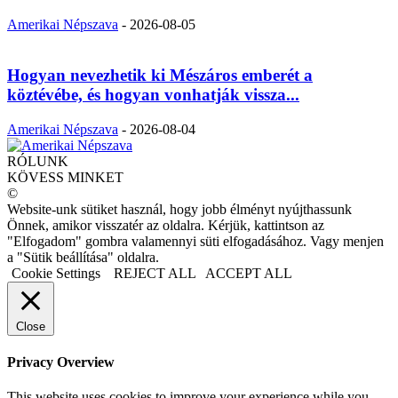
Amerikai Népszava
-
2026-08-05
Hogyan nevezhetik ki Mészáros emberét a
köztévébe, és hogyan vonhatják vissza...
Amerikai Népszava
-
2026-08-04
RÓLUNK
KÖVESS MINKET
©
Website-unk sütiket használ, hogy jobb élményt nyújthassunk
Önnek, amikor visszatér az oldalra. Kérjük, kattintson az
"Elfogadom" gombra valamennyi süti elfogadásához. Vagy menjen
a "Sütik beállítása" oldalra.
Cookie Settings
REJECT ALL
ACCEPT ALL
Close
Privacy Overview
This website uses cookies to improve your experience while you