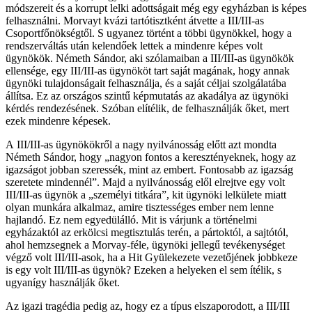
módszereit és a korrupt lelki adottságait még egy egyházban is képes
felhasználni. Morvayt kvázi tartótisztként átvette a III/III-as
Csoportfőnökségtől. S ugyanez történt a többi ügynökkel, hogy a
rendszerváltás után kelendőek lettek a mindenre képes volt
ügynökök. Németh Sándor, aki szólamaiban a III/III-as ügynökök
ellensége, egy III/III-as ügynököt tart saját magának, hogy annak
ügynöki tulajdonságait felhasználja, és a saját céljai szolgálatába
állítsa. Ez az országos szintű képmutatás az akadálya az ügynöki
kérdés rendezésének. Szóban elítélik, de felhasználják őket, mert
ezek mindenre képesek.
A III/III-as ügynökökről a nagy nyilvánosság előtt azt mondta
Németh Sándor, hogy „nagyon fontos a keresztényeknek, hogy az
igazságot jobban szeressék, mint az embert. Fontosabb az igazság
szeretete mindennél”. Majd a nyilvánosság elől elrejtve egy volt
III/III-as ügynök a „személyi titkára”, kit ügynöki lelkülete miatt
olyan munkára alkalmaz, amire tisztességes ember nem lenne
hajlandó. Ez nem egyedülálló. Mit is várjunk a történelmi
egyházaktól az erkölcsi megtisztulás terén, a pártoktól, a sajtótól,
ahol hemzsegnek a Morvay-féle, ügynöki jellegű tevékenységet
végző volt III/III-asok, ha a Hit Gyülekezete vezetőjének jobbkeze
is egy volt III/III-as ügynök? Ezeken a helyeken el sem ítélik, s
ugyanígy használják őket.
Az igazi tragédia pedig az, hogy ez a típus elszaporodott, a III/III