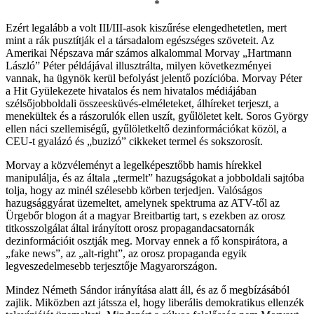
*
Ezért legalább a volt III/III-asok kiszűrése elengedhetetlen, mert
mint a rák pusztítják el a társadalom egészséges szöveteit. Az
Amerikai Népszava már számos alkalommal Morvay „Hartmann
László” Péter példájával illusztrálta, milyen következményei
vannak, ha ügynök kerül befolyást jelentő pozícióba. Morvay Péter
a Hit Gyülekezete hivatalos és nem hivatalos médiájában
szélsőjobboldali összeesküvés-elméleteket, álhíreket terjeszt, a
menekültek és a rászorulók ellen uszít, gyűlöletet kelt. Soros György
ellen náci szellemiségű, gyűlöletkeltő dezinformációkat közöl, a
CEU-t gyalázó és „buzizó” cikkeket termel és sokszorosít.
Morvay a közvéleményt a legelképesztőbb hamis hírekkel
manipulálja, és az általa „termelt” hazugságokat a jobboldali sajtóba
tolja, hogy az minél szélesebb körben terjedjen. Valóságos
hazugsággyárat üzemeltet, amelynek spektruma az ATV-től az
Ürgebőr blogon át a magyar Breitbartig tart, s ezekben az orosz
titkosszolgálat által irányított orosz propagandacsatornák
dezinformációit osztják meg. Morvay ennek a fő konspirátora, a
„fake news”, az „alt-right”, az orosz propaganda egyik
legveszedelmesebb terjesztője Magyarországon.
Mindez Németh Sándor irányítása alatt áll, és az ő megbízásából
zajlik. Miközben azt játssza el, hogy liberális demokratikus ellenzék