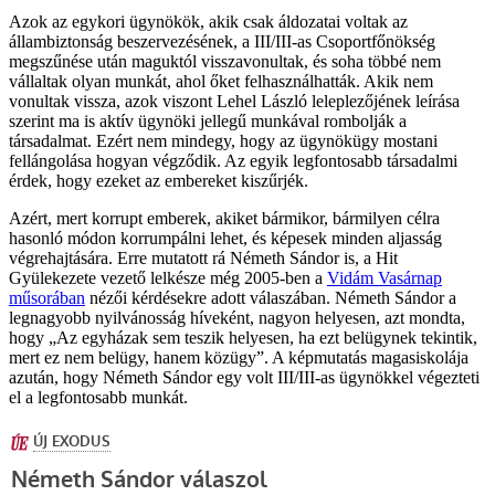
Azok az egykori ügynökök, akik csak áldozatai voltak az
állambiztonság beszervezésének, a III/III-as Csoportfőnökség
megszűnése után maguktól visszavonultak, és soha többé nem
vállaltak olyan munkát, ahol őket felhasználhatták. Akik nem
vonultak vissza, azok viszont Lehel László leleplezőjének leírása
szerint ma is aktív ügynöki jellegű munkával rombolják a
társadalmat. Ezért nem mindegy, hogy az ügynökügy mostani
fellángolása hogyan végződik. Az egyik legfontosabb társadalmi
érdek, hogy ezeket az embereket kiszűrjék.
Azért, mert korrupt emberek, akiket bármikor, bármilyen célra
hasonló módon korrumpálni lehet, és képesek minden aljasság
végrehajtására. Erre mutatott rá Németh Sándor is, a Hit
Gyülekezete vezető lelkésze még 2005-ben a
Vidám Vasárnap
műsorában
nézői kérdésekre adott válaszában. Németh Sándor a
legnagyobb nyilvánosság híveként, nagyon helyesen, azt mondta,
hogy „Az egyházak sem teszik helyesen, ha ezt belügynek tekintik,
mert ez nem belügy, hanem közügy”. A képmutatás magasiskolája
azután, hogy Németh Sándor egy volt III/III-as ügynökkel végezteti
el a legfontosabb munkát.