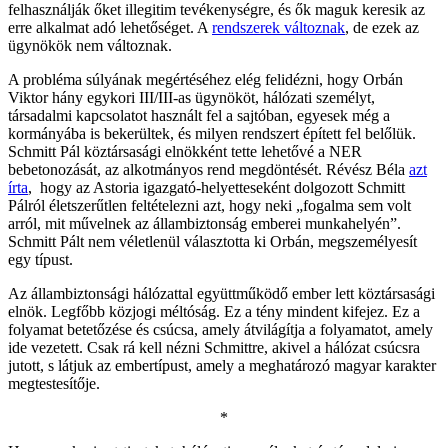
felhasználják őket illegitim tevékenységre, és ők maguk keresik az
erre alkalmat adó lehetőséget. A
rendszerek változnak
, de ezek az
ügynökök nem változnak.
A probléma súlyának megértéséhez elég felidézni, hogy Orbán
Viktor hány egykori III/III-as ügynököt, hálózati személyt,
társadalmi kapcsolatot használt fel a sajtóban, egyesek még a
kormányába is bekerültek, és milyen rendszert épített fel belőlük.
Schmitt Pál köztársasági elnökként tette lehetővé a NER
bebetonozását, az alkotmányos rend megdöntését. Révész Béla
azt
írta
, hogy az Astoria igazgató-helyetteseként dolgozott Schmitt
Pálról életszerűtlen feltételezni azt, hogy neki „fogalma sem volt
arról, mit művelnek az állambiztonság emberei munkahelyén”.
Schmitt Pált nem véletlenül választotta ki Orbán, megszemélyesít
egy típust.
Az állambiztonsági hálózattal együttműködő ember lett köztársasági
elnök. Legfőbb közjogi méltóság. Ez a tény mindent kifejez. Ez a
folyamat betetőzése és csúcsa, amely átvilágítja a folyamatot, amely
ide vezetett. Csak rá kell nézni Schmittre, akivel a hálózat csúcsra
jutott, s látjuk az embertípust, amely a meghatározó magyar karakter
megtestesítője.
*