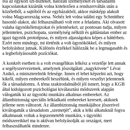
Ha az egykori szt-tiszteket, hálózati személyeket és társadalmi
kapcsolatokat kizárták volna kötelezően a rendszerváltás után a
közéletből, a sajtóból és az egyházakból, akkor másképp alakult
volna Magyarország sorsa. Nehéz lett volna találni egy Schmitthez
hasonló alakot, aki felhasználható volt erre a feladatra. Aki olvasott
valaha ügynökéletrajzokat és jelentéseket, az pontosan tudja, milyen
jellemtelen, pszichopata, személyiség nélküli és gátlástalan ember az
igazi ügynök prototípusa, és milyen aljasságokra képes a háttérben.
Ezért nem mindegy, mi történik a volt ügynökökkel, és milyen
befolyáshoz jutnak. Különös érzékkel hálózzák be a legmagasabb és
a legbefolyásosabb pozíciókat.
A konkrét esetben is a volt evangélikus lelkész a vezetője lett annak
a segélyszervezetnek, amelynek jószolgálati „nagykövete” Lévai
Anikó, a miniszterelnök felesége. Innen el lehet képzelni azt, hogy
kikről, milyen emberekről beszélünk, és milyen veszélyt jelentenek
ők a társadalomra. A téma szakirodalmából jól ismert, hogy a KGB
által kidolgozott pszichológiai kiválasztási módszerek alapján
válogatták ki az ügynöki munkára alkalmas embereket. Az
állambiztonság speciális lelkialkatú embereket keresett, akiknek
jelleme nem változott. Az állambiztonság munkájához jószerivel
kiválogatták a társadalom „szemetjét”, akik a lelki alkatuknál fogva
alkalmasak voltak a legszemetebb munkára, s ügynöki
módszereikkel ma is aktívan befolyásolják az országot, mert
felhasználhatók mindenre.