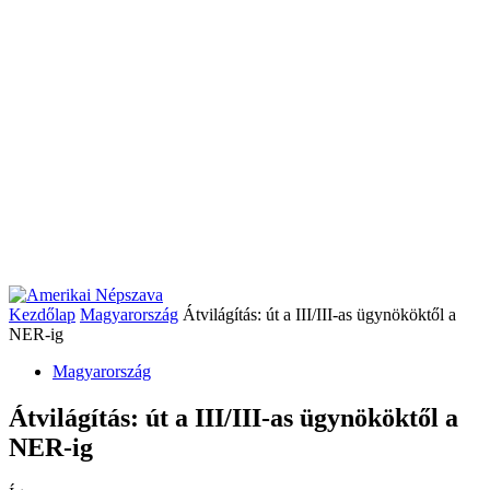
Kezdőlap
Magyarország
Átvilágítás: út a III/III-as ügynököktől a
NER-ig
Magyarország
Átvilágítás: út a III/III-as ügynököktől a
NER-ig