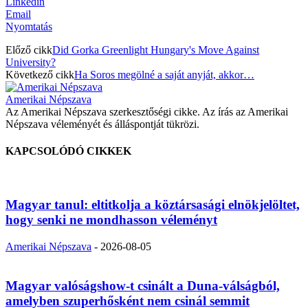
Linkedin
Email
Nyomtatás
Előző cikk
Did Gorka Greenlight Hungary's Move Against
University?
Következő cikk
Ha Soros megölné a saját anyját, akkor…
Amerikai Népszava
Az Amerikai Népszava szerkesztőségi cikke. Az írás az Amerikai
Népszava véleményét és álláspontját tükrözi.
KAPCSOLÓDÓ CIKKEK
Magyar tanul: eltitkolja a köztársasági elnökjelöltet,
hogy senki ne mondhasson véleményt
Amerikai Népszava
-
2026-08-05
Magyar valóságshow-t csinált a Duna-válságból,
amelyben szuperhősként nem csinál semmit