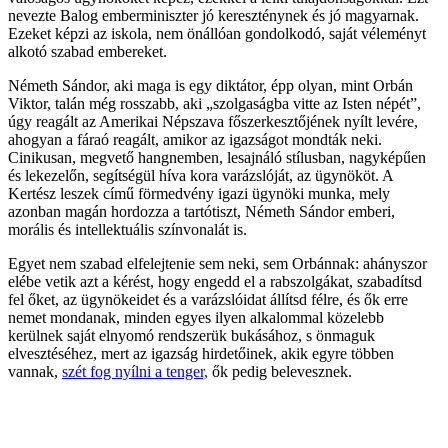
nevezte Balog emberminiszter jó kereszténynek és jó magyarnak.
Ezeket képzi az iskola, nem önállóan gondolkodó, saját véleményt
alkotó szabad embereket.
Németh Sándor, aki maga is egy diktátor, épp olyan, mint Orbán
Viktor, talán még rosszabb, aki „szolgaságba vitte az Isten népét”,
úgy reagált az Amerikai Népszava főszerkesztőjének nyílt levére,
ahogyan a fáraó reagált, amikor az igazságot mondták neki.
Cinikusan, megvető hangnemben, lesajnáló stílusban, nagyképűen
és lekezelőn, segítségül híva kora varázslóját, az ügynököt. A
Kertész leszek című förmedvény igazi ügynöki munka, mely
azonban magán hordozza a tartótiszt, Németh Sándor emberi,
morális és intellektuális színvonalát is.
Egyet nem szabad elfelejtenie sem neki, sem Orbánnak: ahányszor
elébe vetik azt a kérést, hogy engedd el a rabszolgákat, szabadítsd
fel őket, az ügynökeidet és a varázslóidat állítsd félre, és ők erre
nemet mondanak, minden egyes ilyen alkalommal közelebb
kerülnek saját elnyomó rendszerük bukásához, s önmaguk
elvesztéséhez, mert az igazság hirdetőinek, akik egyre többen
vannak,
szét fog nyílni a tenger,
ők pedig belevesznek.