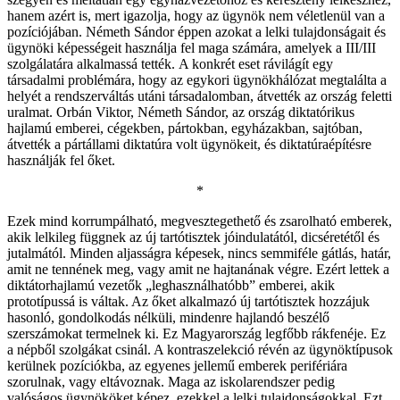
hanem azért is, mert igazolja, hogy az ügynök nem véletlenül van a
pozíciójában. Németh Sándor éppen azokat a lelki tulajdonságait és
ügynöki képességeit használja fel maga számára, amelyek a III/III
szolgálatára alkalmassá tették. A konkrét eset rávilágít egy
társadalmi problémára, hogy az egykori ügynökhálózat megtalálta a
helyét a rendszerváltás utáni társadalomban, átvették az ország feletti
uralmat. Orbán Viktor, Németh Sándor, az ország diktatórikus
hajlamú emberei, cégekben, pártokban, egyházakban, sajtóban,
átvették a pártállami diktatúra volt ügynökeit, és diktatúraépítésre
használják fel őket.
*
Ezek mind korrumpálható, megvesztegethető és zsarolható emberek,
akik lelkileg függnek az új tartótisztek jóindulatától, dicséretétől és
jutalmától. Minden aljasságra képesek, nincs semmiféle gátlás, határ,
amit ne tennének meg, vagy amit ne hajtanának végre. Ezért lettek a
diktátorhajlamú vezetők „leghasználhatóbb” emberei, akik
prototípussá is váltak. Az őket alkalmazó új tartótisztek hozzájuk
hasonló, gondolkodás nélküli, mindenre hajlandó beszélő
szerszámokat termelnek ki. Ez Magyarország legfőbb rákfenéje. Ez
a népből szolgákat csinál. A kontraszelekció révén az ügynöktípusok
kerülnek pozíciókba, az egyenes jellemű emberek perifériára
szorulnak, vagy eltávoznak. Maga az iskolarendszer pedig
valóságos ügynököket képez, ezekkel a lelki tulajdonságokkal. Ezt