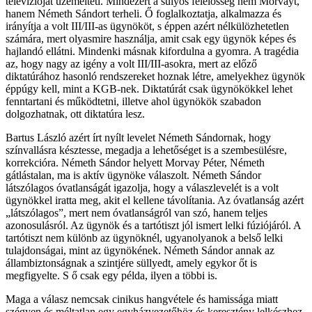
televízióját üzemelteti. Mindezért a súlyos felelősség nem Morvayt,
hanem Németh Sándort terheli. Ő foglalkoztatja, alkalmazza és
irányítja a volt III/III-as ügynököt, s éppen azért nélkülözhetetlen
számára, mert olyasmire használja, amit csak egy ügynök képes és
hajlandó ellátni. Mindenki másnak kifordulna a gyomra. A tragédia
az, hogy nagy az igény a volt III/III-asokra, mert az előző
diktatúrához hasonló rendszereket hoznak létre, amelyekhez ügynök
éppúgy kell, mint a KGB-nek. Diktatúrát csak ügynökökkel lehet
fenntartani és működtetni, illetve ahol ügynökök szabadon
dolgozhatnak, ott diktatúra lesz.
Bartus László azért írt nyílt levelet Németh Sándornak, hogy
színvallásra késztesse, megadja a lehetőséget is a szembesülésre,
korrekcióra. Németh Sándor helyett Morvay Péter, Németh
gátlástalan, ma is aktív ügynöke válaszolt. Németh Sándor
látszólagos óvatlanságát igazolja, hogy a válaszlevelét is a volt
ügynökkel iratta meg, akit el kellene távolítania. Az óvatlanság azért
„látszólagos”, mert nem óvatlanságról van szó, hanem teljes
azonosulásról. Az ügynök és a tartótiszt jól ismert lelki fúziójáról. A
tartótiszt nem különb az ügynöknél, ugyanolyanok a belső lelki
tulajdonságai, mint az ügynökének. Németh Sándor annak az
állambiztonságnak a szintjére süllyedt, amely egykor őt is
megfigyelte. S ő csak egy példa, ilyen a többi is.
Maga a válasz nemcsak cinikus hangvétele és hamissága miatt
szégyen és méltatlan egy egyházvezetőhöz és keresztény lelkészhez,