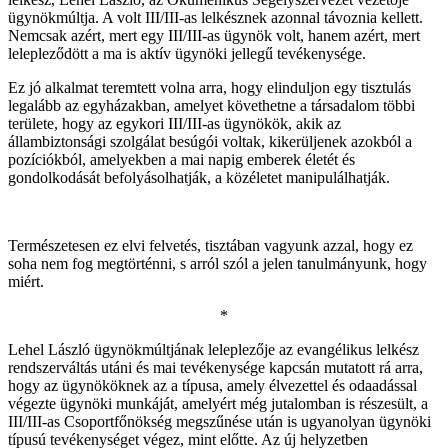
ügynökmúltja. A volt III/III-as lelkésznek azonnal távoznia kellett.
Nemcsak azért, mert egy III/III-as ügynök volt, hanem azért, mert
lelepleződött a ma is aktív ügynöki jellegű tevékenysége.
Ez jó alkalmat teremtett volna arra, hogy elinduljon egy tisztulás
legalább az egyházakban, amelyet követhetne a társadalom többi
területe, hogy az egykori III/III-as ügynökök, akik az
állambiztonsági szolgálat besúgói voltak, kikerüljenek azokból a
pozíciókból, amelyekben a mai napig emberek életét és
gondolkodását befolyásolhatják, a közéletet manipulálhatják.
Természetesen ez elvi felvetés, tisztában vagyunk azzal, hogy ez
soha nem fog megtörténni, s arról szól a jelen tanulmányunk, hogy
miért.
*
Lehel László ügynökmúltjának leleplezője az evangélikus lelkész
rendszerváltás utáni és mai tevékenysége kapcsán mutatott rá arra,
hogy az ügynököknek az a típusa, amely élvezettel és odaadással
végezte ügynöki munkáját, amelyért még jutalomban is részesült, a
III/III-as Csoportfőnökség megszűnése után is ugyanolyan ügynöki
típusú tevékenységet végez, mint előtte. Az új helyzetben