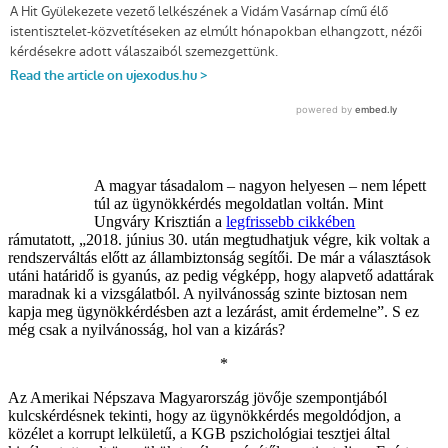
A magyar tásadalom – nagyon helyesen – nem lépett
túl az ügynökkérdés megoldatlan voltán. Mint
Ungváry Krisztián a
legfrissebb cikkében
rámutatott, „2018. június 30. után megtudhatjuk végre, kik voltak a
rendszerváltás előtt az állambiztonság segítői. De már a választások
utáni határidő is gyanús, az pedig végképp, hogy alapvető adattárak
maradnak ki a vizsgálatból. A nyilvánosság szinte biztosan nem
kapja meg ügynökkérdésben azt a lezárást, amit érdemelne”. S ez
még csak a nyilvánosság, hol van a kizárás?
*
Az Amerikai Népszava Magyarország jövője szempontjából
kulcskérdésnek tekinti, hogy az ügynökkérdés megoldódjon, a
közélet a korrupt lelkületű, a KGB pszichológiai tesztjei által