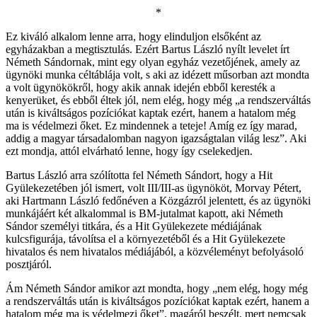
*
Ez kiváló alkalom lenne arra, hogy elinduljon elsőként az
egyházakban a megtisztulás. Ezért Bartus László nyílt levelet írt
Németh Sándornak, mint egy olyan egyház vezetőjének, amely az
ügynöki munka céltáblája volt, s aki az idézett műsorban azt mondta
a volt ügynökökről, hogy akik annak idején ebből keresték a
kenyerüket, és ebből éltek jól, nem elég, hogy még „a rendszerváltás
után is kiváltságos pozíciókat kaptak ezért, hanem a hatalom még
ma is védelmezi őket. Ez mindennek a teteje! Amíg ez így marad,
addig a magyar társadalomban nagyon igazságtalan világ lesz”. Aki
ezt mondja, attól elvárható lenne, hogy így cselekedjen.
Bartus László arra szólította fel Németh Sándort, hogy a Hit
Gyülekezetében jól ismert, volt III/III-as ügynököt, Morvay Pétert,
aki Hartmann László fedőnéven a Közgázról jelentett, és az ügynöki
munkájáért két alkalommal is BM-jutalmat kapott, aki Németh
Sándor személyi titkára, és a Hit Gyülekezete médiájának
kulcsfigurája, távolítsa el a környezetéből és a Hit Gyülekezete
hivatalos és nem hivatalos médiájából, a közvéleményt befolyásoló
posztjáról.
Ám Németh Sándor amikor azt mondta, hogy „nem elég, hogy még
a rendszerváltás után is kiváltságos pozíciókat kaptak ezért, hanem a
hatalom még ma is védelmezi őket”, magáról beszélt, mert nemcsak