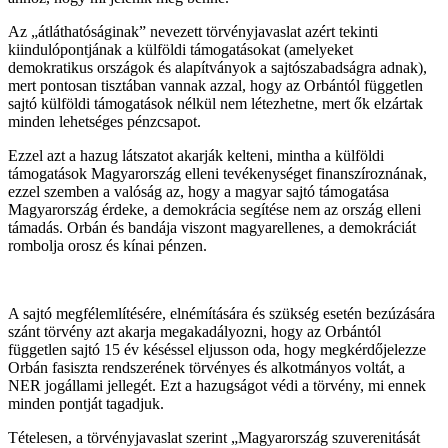
Az „átláthatóságinak” nevezett törvényjavaslat azért tekinti
kiindulópontjának a külföldi támogatásokat (amelyeket
demokratikus országok és alapítványok a sajtószabadságra adnak),
mert pontosan tisztában vannak azzal, hogy az Orbántól független
sajtó külföldi támogatások nélkül nem létezhetne, mert ők elzártak
minden lehetséges pénzcsapot.
Ezzel azt a hazug látszatot akarják kelteni, mintha a külföldi
támogatások Magyarország elleni tevékenységet finanszíroznának,
ezzel szemben a valóság az, hogy a magyar sajtó támogatása
Magyarország érdeke, a demokrácia segítése nem az ország elleni
támadás. Orbán és bandája viszont magyarellenes, a demokráciát
rombolja orosz és kínai pénzen.
A sajtó megfélemlítésére, elnémítására és szükség esetén bezúzására
szánt törvény azt akarja megakadályozni, hogy az Orbántól
független sajtó 15 év késéssel eljusson oda, hogy megkérdőjelezze
Orbán fasiszta rendszerének törvényes és alkotmányos voltát, a
NER jogállami jellegét. Ezt a hazugságot védi a törvény, mi ennek
minden pontját tagadjuk.
Tételesen, a törvényjavaslat szerint „Magyarország szuverenitását