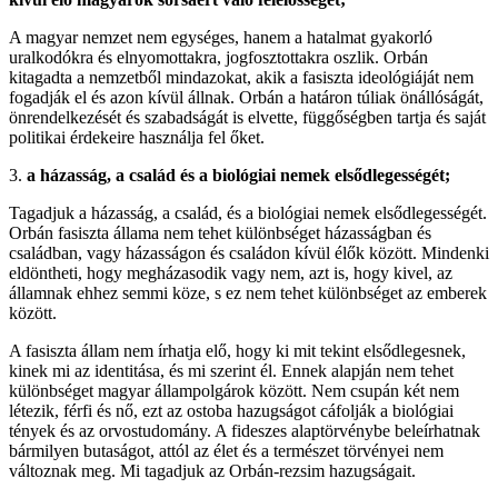
A magyar nemzet nem egységes, hanem a hatalmat gyakorló
uralkodókra és elnyomottakra, jogfosztottakra oszlik. Orbán
kitagadta a nemzetből mindazokat, akik a fasiszta ideológiáját nem
fogadják el és azon kívül állnak. Orbán a határon túliak önállóságát,
önrendelkezését és szabadságát is elvette, függőségben tartja és saját
politikai érdekeire használja fel őket.
3.
a házasság, a család és a biológiai nemek elsődlegességét;
Tagadjuk a házasság, a család, és a biológiai nemek elsődlegességét.
Orbán fasiszta állama nem tehet különbséget házasságban és
családban, vagy házasságon és családon kívül élők között. Mindenki
eldöntheti, hogy megházasodik vagy nem, azt is, hogy kivel, az
államnak ehhez semmi köze, s ez nem tehet különbséget az emberek
között.
A fasiszta állam nem írhatja elő, hogy ki mit tekint elsődlegesnek,
kinek mi az identitása, és mi szerint él. Ennek alapján nem tehet
különbséget magyar állampolgárok között. Nem csupán két nem
létezik, férfi és nő, ezt az ostoba hazugságot cáfolják a biológiai
tények és az orvostudomány. A fideszes alaptörvénybe beleírhatnak
bármilyen butaságot, attól az élet és a természet törvényei nem
változnak meg. Mi tagadjuk az Orbán-rezsim hazugságait.