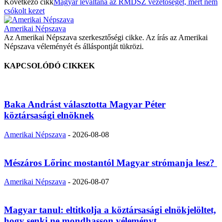
Következő cikk
Magyar leváltaná az RMDSZ vezetőségét, mert nem
csókolt kezet
Amerikai Népszava
Az Amerikai Népszava szerkesztőségi cikke. Az írás az Amerikai
Népszava véleményét és álláspontját tükrözi.
KAPCSOLÓDÓ CIKKEK
Baka Andrást választotta Magyar Péter
köztársasági elnöknek
Amerikai Népszava
-
2026-08-08
Mészáros Lőrinc mostantól Magyar strómanja lesz?
Amerikai Népszava
-
2026-08-07
Magyar tanul: eltitkolja a köztársasági elnökjelöltet,
hogy senki ne mondhasson véleményt