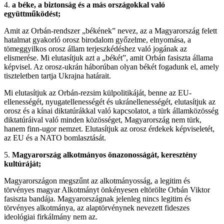
4.
a béke, a biztonság és a más országokkal való
együttműködést;
Amit az Orbán-rendszer „békének” nevez, az a Magyarország felett
hatalmat gyakorló orosz birodalom győzelme, elnyomása, a
tömeggyilkos orosz állam terjeszkédéshez való jogának az
elismerése. Mi elutasítjuk azt a „békét”, amit Orbán fasiszta állama
képvisel. Az orosz-ukrán háborúban olyan békét fogadunk el, amely
tiszteletben tartja Ukrajna határait.
Mi elutasítjuk az Orbán-rezsim külpolitikáját, benne az EU-
ellenességét, nyugatellenességét és ukránellenességét, elutasítjuk az
orosz és a kínai diktatúrákkal való kapcsolatot, a türk államközösség
diktatúráival való minden közösséget, Magyarország nem türk,
hanem finn-ugor nemzet. Elutasítjuk az orosz érdekek képviseletét,
az EU és a NATO bomlasztását.
5.
Magyarország alkotmányos önazonosságát, keresztény
kultúráját;
Magyarországon megszűnt az alkotmányosság, a legitim és
törvényes magyar Alkotmányt önkényesen eltörölte Orbán Viktor
fasiszta bandája. Magyarországnak jelenleg nincs legitim és
törvényes alkotmánya, az alaptörvénynek nevezett fideszes
ideológiai firkálmány nem az.