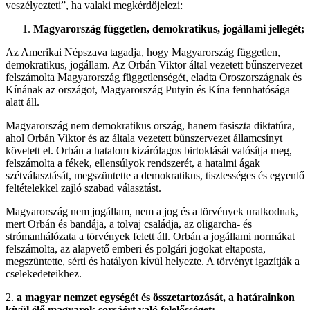
veszélyezteti”, ha valaki megkérdőjelezi:
Magyarország független, demokratikus, jogállami jellegét;
Az Amerikai Népszava tagadja, hogy Magyarország független,
demokratikus, jogállam. Az Orbán Viktor által vezetett bűnszervezet
felszámolta Magyarország függetlenségét, eladta Oroszországnak és
Kínának az országot, Magyarország Putyin és Kína fennhatósága
alatt áll.
Magyarország nem demokratikus ország, hanem fasiszta diktatúra,
ahol Orbán Viktor és az általa vezetett bűnszervezet államcsínyt
követett el. Orbán a hatalom kizárólagos birtoklását valósítja meg,
felszámolta a fékek, ellensúlyok rendszerét, a hatalmi ágak
szétválasztását, megszüntette a demokratikus, tisztességes és egyenlő
feltételekkel zajló szabad választást.
Magyarország nem jogállam, nem a jog és a törvények uralkodnak,
mert Orbán és bandája, a tolvaj családja, az oligarcha- és
strómanhálózata a törvények felett áll. Orbán a jogállami normákat
felszámolta, az alapvető emberi és polgári jogokat eltaposta,
megszüntette, sérti és hatályon kívül helyezte. A törvényt igazítják a
cselekedeteikhez.
2.
a magyar nemzet egységét és összetartozását, a határainkon
kívül élő magyarok sorsáért való felelősséget;