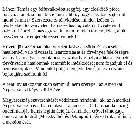
Lánczi Tamás egy felfuvalkodott seggfej, egy élősködő pióca
pojáca, akinek semmi köze nincs ahhoz, hogy a szabad sajtó mit
mond és mit ír. Szervezete és ténykedése minden ízében és
részletében törvénytelen, hamis és hazug, valamint végtelenül
ostoba. Lánczi Tamás egy senki, mert minden törvénytelen, amit
tesz. Senki ne engedelmeskedjen neki!
Követeljük az Orbán által vezetett fasiszta csürhe és csőcselék
hatalomból való távozását, letartóztatását és törvényes felelősségre
vonását, a magyar demokrácia és szabadság helyreállítását. Ennek a
törvénytelen hatalomnak semmiféle intézkedését nem fogadjuk el és
nem ismerjük el. Mindenkit polgári engedetlenségre és a rezsim
bojkottjára szólítunk fel.
A fenti nyilatkozatunkban semmi új nem szerepel, az Amerikai
Népszava ezt képviseli 15 éve.
Magyarország szuverenitását védelmezi mindenki, aki az Amerikai
Népszavához hasonlóan elutasítja a puccsista Orbán-banda hazug
öndefinícióját, hamis legitimációját, és minden erővel támogatja
ennek a külföldről (Moszkvából és Pekingből) pénzelt diktatúrának
a megdöntését.