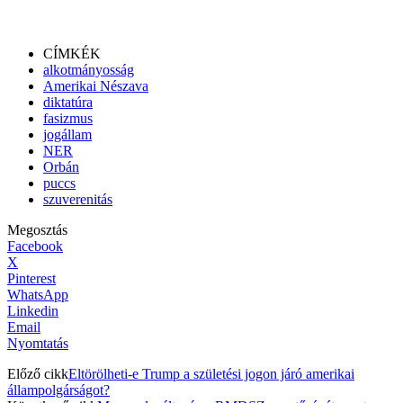
CÍMKÉK
alkotmányosság
Amerikai Nészava
diktatúra
fasizmus
jogállam
NER
Orbán
puccs
szuverenitás
Megosztás
Facebook
X
Pinterest
WhatsApp
Linkedin
Email
Nyomtatás
Előző cikk
Eltörölheti-e Trump a születési jogon járó amerikai
állampolgárságot?