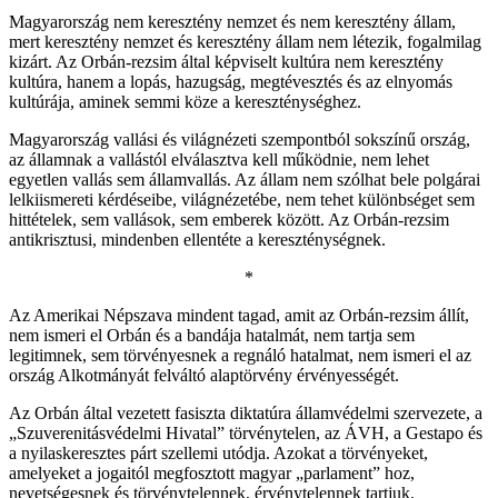
Magyarország nem keresztény nemzet és nem keresztény állam,
mert keresztény nemzet és keresztény állam nem létezik, fogalmilag
kizárt. Az Orbán-rezsim által képviselt kultúra nem keresztény
kultúra, hanem a lopás, hazugság, megtévesztés és az elnyomás
kultúrája, aminek semmi köze a kereszténységhez.
Magyarország vallási és világnézeti szempontból sokszínű ország,
az államnak a vallástól elválasztva kell működnie, nem lehet
egyetlen vallás sem államvallás. Az állam nem szólhat bele polgárai
lelkiismereti kérdéseibe, világnézetébe, nem tehet különbséget sem
hittételek, sem vallások, sem emberek között. Az Orbán-rezsim
antikrisztusi, mindenben ellentéte a kereszténységnek.
*
Az Amerikai Népszava mindent tagad, amit az Orbán-rezsim állít,
nem ismeri el Orbán és a bandája hatalmát, nem tartja sem
legitimnek, sem törvényesnek a regnáló hatalmat, nem ismeri el az
ország Alkotmányát felváltó alaptörvény érvényességét.
Az Orbán által vezetett fasiszta diktatúra államvédelmi szervezete, a
„Szuverenitásvédelmi Hivatal” törvénytelen, az ÁVH, a Gestapo és
a nyilaskeresztes párt szellemi utódja. Azokat a törvényeket,
amelyeket a jogaitól megfosztott magyar „parlament” hoz,
nevetségesnek és törvénytelennek, érvénytelennek tartjuk.