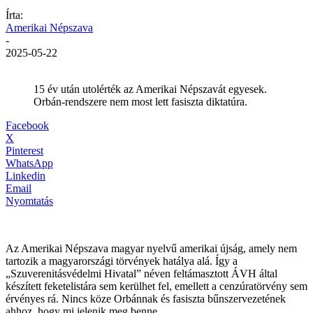
Írta:
Amerikai Népszava
-
2025-05-22
15 év után utolérték az Amerikai Népszavát egyesek.
Orbán-rendszere nem most lett fasiszta diktatúra.
Facebook
X
Pinterest
WhatsApp
Linkedin
Email
Nyomtatás
Az Amerikai Népszava magyar nyelvű amerikai újság, amely nem
tartozik a magyarországi törvények hatálya alá. Így a
„Szuverenitásvédelmi Hivatal” néven feltámasztott ÁVH által
készített feketelistára sem kerülhet fel, emellett a cenzúratörvény sem
érvényes rá. Nincs köze Orbánnak és fasiszta bűnszervezetének
ahhoz, hogy mi jelenik meg benne.