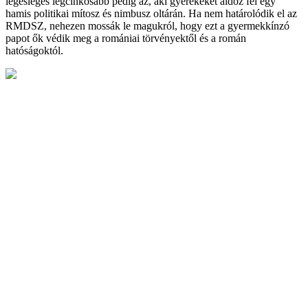
legesleges legcinkosabb pedig az, aki gyerekeket áldoz fel egy
hamis politikai mítosz és nimbusz oltárán. Ha nem határolódik el az
RMDSZ, nehezen mossák le magukról, hogy ezt a gyermekkínzó
papot ők védik meg a romániai törvényektől és a román
hatóságoktól.