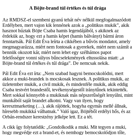
A Böjte-brand túl értékes és túl drága
Az RMDSZ-el szembeni gyanú tehát név nélkül megfogalmazódott
Erdélyben, mert vajon kik lennének azok a „politikus mukik”, akik
hasznot húztak Böjte Csaba hamis legendájából, s akiknek az
érdekük az, hogy ezt a hamis képet (hamis bálványt) bármi áron
fenntartsák. Pál Edit Éva leírta a cikkében a bűvös mondatot, amely
megmagyarázza, miért nem fontosak a gyerekek, miért nem számít a
bennük okozott kár, miért nem lehet egy szélhámos papot
felelősségre vonni súlyos bűncselekmények eltussolása miatt: „a
Böjte-brand túl értékes és túl drága”. De nemcsak nekik.
Pál Edit Éva ezt írta: „Nem szabad hagyni bemocskolódni, mert
akkor a muki-brandek is mocskosak lesznek. A politikus mukik, az
üzletember mukik, a civil mukik, és mindenféle mukik, akik eddig
Csaba testvért brandestől, tevékenységestől iránytűnek tekintették.
Mert sokkal könnyebb a mukiknak más népszerűségét lenyúlni, mint
munkából saját brandet alkotni. Vagy van ilyen, hogy
keresztmarketing (…), akik rájöttek, hogyha egymás mellé állnak,
híresebb mukikká válhatnak.” Való igaz, Böjtéből erdélyi hős, és az
Orbán-rendszer kerestzény jelképe lett. Ez a tét.
A cikk így folytatódik: „Gondolkodik a muki. Mit tegyen a muki,
hogy megvédje ezt a brand-et, és nemhogy bemocskolódjon tőle,