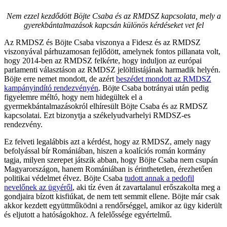
Nem ezzel kezdődött Böjte Csaba és az RMDSZ kapcsolata, mely a
gyerekbántalmazások kapcsán különös kérdéseket vet fel
Az RMDSZ és Böjte Csaba viszonya a Fidesz és az RMDSZ
viszonyával párhuzamosan fejlődött, amelynek fontos pillanata volt,
hogy 2014-ben az RMDSZ felkérte, hogy induljon az európai
parlamenti választáson az RMDSZ jelöltlistájának harmadik helyén.
Böjte erre nemet mondott, de azért
beszédet mondott az RMDSZ
kampányindító rendezvényén
. Böjte Csaba botrányai után pedig
figyelemre méltó, hogy nem hidegültek el a
gyermekbántalmazásokról elhíresült Böjte Csaba és az RMDSZ
kapcsolatai. Ezt bizonytja a székelyudvarhelyi RMDSZ-es
rendezvény.
Ez felveti legalábbis azt a kérdést, hogy az RMDSZ, amely nagy
befolyással bír Romániában, hiszen a koalíciós román kormány
tagja, milyen szerepet játszik abban, hogy Böjte Csaba nem csupán
Magyarországon, hanem Romániában is érinthetetlen, érezhetően
politikai védelmet élvez. Böjte Csaba
tudott annak a pedofil
nevelőnek az ügyéről
, aki tíz éven át zavartalanul erőszakolta meg a
gondjaira bízott kisfiúkat, de nem tett semmit ellene. Böjte már csak
akkor kezdett együttműködni a rendőrséggel, amikor az ügy kiderült
és eljutott a hatóságokhoz. A felelőssége egyértelmű.