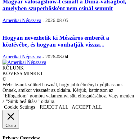
Magyar valóságshow-t csinált a Duna-válságból,
amelyben szuperhősként nem csinál semmit
Amerikai Népszava
-
2026-08-05
Hogyan nevezhetik ki Mészáros emberét a
köztévébe, és hogyan vonhatják vissza...
Amerikai Népszava
-
2026-08-04
RÓLUNK
KÖVESS MINKET
©
Website-unk sütiket használ, hogy jobb élményt nyújthassunk
Önnek, amikor visszatér az oldalra. Kérjük, kattintson az
"Elfogadom" gombra valamennyi süti elfogadásához. Vagy menjen
a "Sütik beállítása" oldalra.
Cookie Settings
REJECT ALL
ACCEPT ALL
Close
Privacy Overview