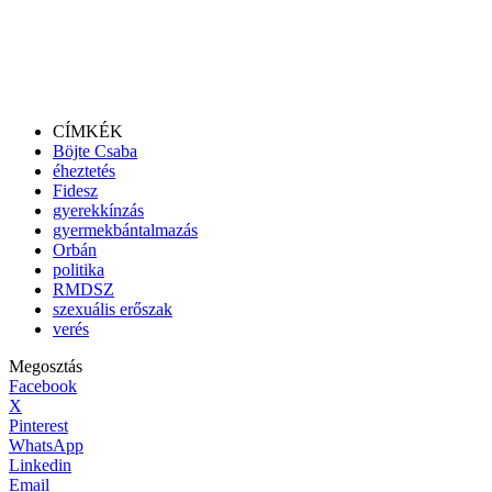
CÍMKÉK
Böjte Csaba
éheztetés
Fidesz
gyerekkínzás
gyermekbántalmazás
Orbán
politika
RMDSZ
szexuális erőszak
verés
Megosztás
Facebook
X
Pinterest
WhatsApp
Linkedin
Email