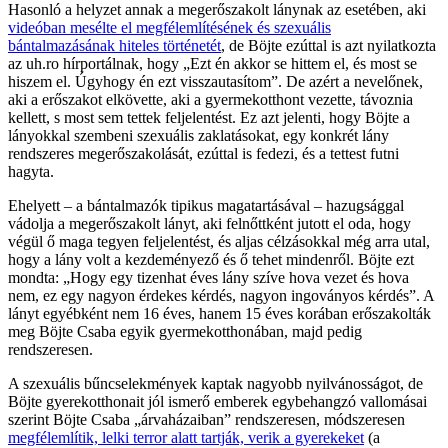
Hasonló a helyzet annak a megerőszakolt lánynak az esetében, aki
videóban mesélte el megfélemlítésének és szexuális
bántalmazásának hiteles történetét
, de Böjte ezúttal is azt nyilatkozta
az uh.ro hírportálnak, hogy „Ezt én akkor se hittem el, és most se
hiszem el. Úgyhogy én ezt visszautasítom”. De azért a nevelőnek,
aki a erőszakot elkövette, aki a gyermekotthont vezette, távoznia
kellett, s most sem tettek feljelentést. Ez azt jelenti, hogy Böjte a
lányokkal szembeni szexuális zaklatásokat, egy konkrét lány
rendszeres megerőszakolását, ezúttal is fedezi, és a tettest futni
hagyta.
Ehelyett – a bántalmazók tipikus magatartásával – hazugsággal
vádolja a megerőszakolt lányt, aki felnőttként jutott el oda, hogy
végül ő maga tegyen feljelentést, és aljas célzásokkal még arra utal,
hogy a lány volt a kezdeményező és ő tehet mindenről. Böjte ezt
mondta: „Hogy egy tizenhat éves lány szíve hova vezet és hova
nem, ez egy nagyon érdekes kérdés, nagyon ingoványos kérdés”. A
lányt egyébként nem 16 éves, hanem 15 éves korában erőszakolták
meg Böjte Csaba egyik gyermekotthonában, majd pedig
rendszeresen.
A szexuális bűncselekmények kaptak nagyobb nyilvánosságot, de
Böjte gyerekotthonait jól ismerő emberek egybehangzó vallomásai
szerint Böjte Csaba „árvaházaiban” rendszeresen, módszeresen
megfélemlítik, lelki terror alatt tartják, verik a gyerekeket
(a