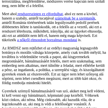
terrorziálása, megfélemlítése, módszeres verése kapcsán nem szólalt
meg, nem ítélte el a felelőst.
Mert ahol
rendszerszinten ez elfordulhat
, ahol ez nem a kivétel,
hanem a szabály, amiről tucatjával
számolnak be a szemtanúk
,
amiről Románia történetének talán legsúlyosabb pedofil perének
döbbenetes ítélete is tanúskodik, ott a felelős az a vezető, aki ezt a
rendszert létrehozta, működteti, irányítja, aki az ügyeket eltussolja,
aki ezt az attitűdöt nem ítéli el, hanem még maga képviseli. Ezt
tükrözték
a nőkről elmondott borzalmas mondatai
is.
Az RMDSZ nem rejtőzhet el az erdélyi magyarság legnagyobb
botránya és morális válsága közepette, amely csak tovább mélyül, ha
továbbra is védelmükbe veszik a papot, aki kisgyermekek
megrontásáért, bántalmazásáért felelős, mert sem szakmailag, sem
emberileg nem alkalmas, mert túlnőtte a feladat, mert előtérbe került
a pénz, az ingatlanok, a politika, a szereplési vágy, és kiszolgáltatott
gyerekek ennek az elszenvedői. Ezt az ügye nem lehet szőnyeg alá
söpörni, nem lehet csendben megúszni, mert az több kárt okoz, és
földig rombolja mindenki hitelét.
Gyerekek szörnyű bántalmazásáról van szó, akiket meg kell védeni,
ki kell venni egy bántalmazó, képmutató pap kezéből. Vétkesek
közt cinkos, aki néma. Még cinkosabb, aki hazudik róla, de a
legcinkosabb az, aki meg is védi a felelősségre vonástól. A