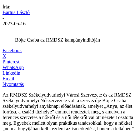
Írta:
Bartus László
-
2023-05-16
Böjte Csaba az RMDSZ kampányindítóján
Facebook
X
Pinterest
WhatsApp
Linkedin
Email
Nyomtatás
Az RMDSZ Székelyudvarhelyi Városi Szervezete és az RMDSZ
Székelyudvarhelyi Nőszervezete volt a szervezője Böjte Csaba
székelyudvarhelyi anyáknapi előadásának, amelyet „Anya, az élet
forrása, a család tűzhelye” címmel rendeztek meg, s amelyen a
ferences szerzetes a nőkről és a női lélekről vallott nézeteit osztotta
meg. Egyebek mellett olyan praktikus tanácsokkal, hogy a nőkkel
„nem a bugyijában kell kezdeni az ismerkedést, hanem a lelkében”.