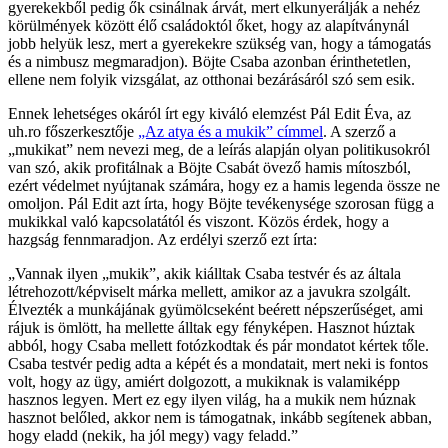
gyerekekből pedig ők csinálnak árvát, mert elkunyerálják a nehéz
körülmények között élő családoktól őket, hogy az alapítványnál
jobb helyük lesz, mert a gyerekekre szükség van, hogy a támogatás
és a nimbusz megmaradjon). Böjte Csaba azonban érinthetetlen,
ellene nem folyik vizsgálat, az otthonai bezárásáról szó sem esik.
Ennek lehetséges okáról írt egy kiváló elemzést Pál Edit Éva, az
uh.ro főszerkesztője
„Az atya és a mukik” címmel
. A szerző a
„mukikat” nem nevezi meg, de a leírás alapján olyan politikusokról
van szó, akik profitálnak a Böjte Csabát övező hamis mítoszból,
ezért védelmet nyújtanak számára, hogy ez a hamis legenda össze ne
omoljon. Pál Edit azt írta, hogy Böjte tevékenysége szorosan függ a
mukikkal való kapcsolatától és viszont. Közös érdek, hogy a
hazgság fennmaradjon. Az erdélyi szerző ezt írta:
„Vannak ilyen „mukik”, akik kiálltak Csaba testvér és az általa
létrehozott/képviselt márka mellett, amikor az a javukra szolgált.
Élvezték a munkájának gyümölcseként beérett népszerűséget, ami
rájuk is ömlött, ha mellette álltak egy fényképen. Hasznot húztak
abból, hogy Csaba mellett fotózkodtak és pár mondatot kértek tőle.
Csaba testvér pedig adta a képét és a mondatait, mert neki is fontos
volt, hogy az ügy, amiért dolgozott, a mukiknak is valamiképp
hasznos legyen. Mert ez egy ilyen világ, ha a mukik nem húznak
hasznot belőled, akkor nem is támogatnak, inkább segítenek abban,
hogy eladd (nekik, ha jól megy) vagy feladd.”