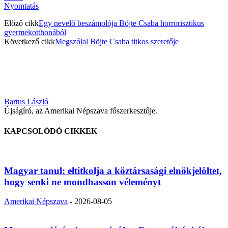
Nyomtatás
Előző cikk
Egy nevelő beszámolója Böjte Csaba horrorisztikus
gyermekotthonából
Következő cikk
Megszólal Böjte Csaba titkos szeretője
Bartus László
Újságíró, az Amerikai Népszava főszerkesztője.
KAPCSOLÓDÓ CIKKEK
Magyar tanul: eltitkolja a köztársasági elnökjelöltet,
hogy senki ne mondhasson véleményt
Amerikai Népszava
-
2026-08-05