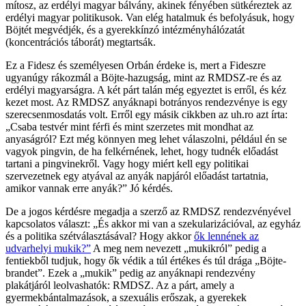
mítosz, az erdélyi magyar bálvány, akinek fényében sütkéreztek az
erdélyi magyar politikusok. Van elég hatalmuk és befolyásuk, hogy
Böjtét megvédjék, és a gyerekkínzó intézményhálózatát
(koncentrációs táborát) megtartsák.
Ez a Fidesz és személyesen Orbán érdeke is, mert a Fideszre
ugyanúgy rákozmál a Böjte-hazugság, mint az RMDSZ-re és az
erdélyi magyarságra. A két párt talán még egyeztet is erről, és kéz
kezet most. Az RMDSZ anyáknapi botrányos rendezvénye is egy
szerecsenmosdatás volt. Erről egy másik cikkben az uh.ro azt írta:
„Csaba testvér mint férfi és mint szerzetes mit mondhat az
anyaságról? Ezt még könnyen meg lehet válaszolni, például én se
vagyok pingvin, de ha felkérnének, lehet, hogy tudnék előadást
tartani a pingvinekről. Vagy hogy miért kell egy politikai
szervezetnek egy atyával az anyák napjáról előadást tartatnia,
amikor vannak erre anyák?” Jó kérdés.
De a jogos kérdésre megadja a szerző az RMDSZ rendezvényével
kapcsolatos választ: „És akkor mi van a szekularizációval, az egyház
és a politika szétválasztásával? Hogy akkor
ők lennének az
udvarhelyi mukik?”
A meg nem nevezett „mukikról” pedig a
fentiekből tudjuk, hogy ők védik a túl értékes és túl drága „Böjte-
brandet”. Ezek a „mukik” pedig az anyáknapi rendezvény
plakátjáról leolvashatók: RMDSZ. Az a párt, amely a
gyermekbántalmazások, a szexuális erőszak, a gyerekek