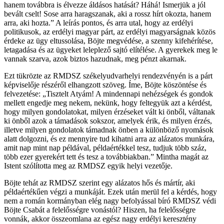
hanem továbbra is élvezze áldásos hatását? Háhá! Ismerjük a jól
bevált cselt! Sose arra haragszanak, aki a rossz hírt okozta, hanem
arra, aki hozta.” A leírás pontos, és arra utal, hogy az erdélyi
politikusok, az erdélyi magyar párt, az erdélyi magyarságnak közös
érdeke az ügy eltussolása, Böjte megvédése, a szenny kifehérítése,
letagadása és az ügyeket leleplező sajtó elítélése. A gyerekek meg le
vannak szarva, azok biztos hazudnak, meg pénzt akarnak.
Ezt tükrözte az RMDSZ székelyudvarhelyi rendezvényén is a párt
képviselője részéről elhangzott szöveg. Íme, Böjte köszöntése és
felvezetése: „Tisztelt Atyám! A mindennapi nehézségek és gondok
mellett engedje meg nekem, nekünk, hogy feltegyük azt a kérdést,
hogy milyen gondolatokat, milyen érzéseket vált ki önből, váltanak
ki önből azok a támadások sokszor, amelyek érik, és milyen érzés,
illetve milyen gondolatok támadnak önben a különböző nyomások
alatt dolgozni, és ez mennyire tud kihatni arra az alázatos munkára,
amit nap mint nap példával, példaértékkel tesz, tudjuk több száz,
több ezer gyerekért tett és tesz a továbbiakban.” Mintha magát az
Istent szólította meg az RMDSZ egyik helyi vezetője.
Böjte tehát az RMDSZ szerint egy alázatos hős és mártír, aki
példaértékűen végzi a munkáját. Ezek után merül fel a kérdés, hogy
nem a román kormányban elég nagy befolyással bíró RMDSZ védi
Böjte Csabát a felelősségre vonástól? Hiszen, ha felelősségre
vonnák, akkor összeomlana az egész nagy erdélyi keresztény