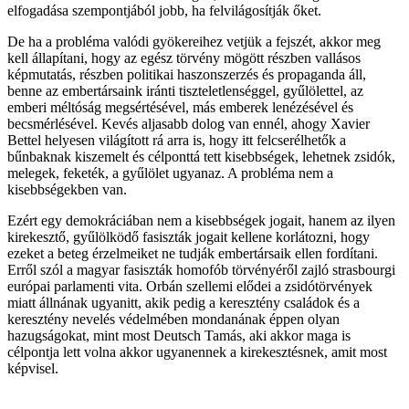
elfogadása szempontjából jobb, ha felvilágosítják őket.
De ha a probléma valódi gyökereihez vetjük a fejszét, akkor meg
kell állapítani, hogy az egész törvény mögött részben vallásos
képmutatás, részben politikai haszonszerzés és propaganda áll,
benne az embertársaink iránti tiszteletlenséggel, gyűlölettel, az
emberi méltóság megsértésével, más emberek lenézésével és
becsmérlésével. Kevés aljasabb dolog van ennél, ahogy Xavier
Bettel helyesen világított rá arra is, hogy itt felcserélhetők a
bűnbaknak kiszemelt és célponttá tett kisebbségek, lehetnek zsidók,
melegek, feketék, a gyűlölet ugyanaz. A probléma nem a
kisebbségekben van.
Ezért egy demokráciában nem a kisebbségek jogait, hanem az ilyen
kirekesztő, gyűlölködő fasiszták jogait kellene korlátozni, hogy
ezeket a beteg érzelmeiket ne tudják embertársaik ellen fordítani.
Erről szól a magyar fasiszták homofób törvényéről zajló strasbourgi
európai parlamenti vita. Orbán szellemi elődei a zsidótörvények
miatt állnának ugyanitt, akik pedig a keresztény családok és a
keresztény nevelés védelmében mondanának éppen olyan
hazugságokat, mint most Deutsch Tamás, aki akkor maga is
célpontja lett volna akkor ugyanennek a kirekesztésnek, amit most
képvisel.