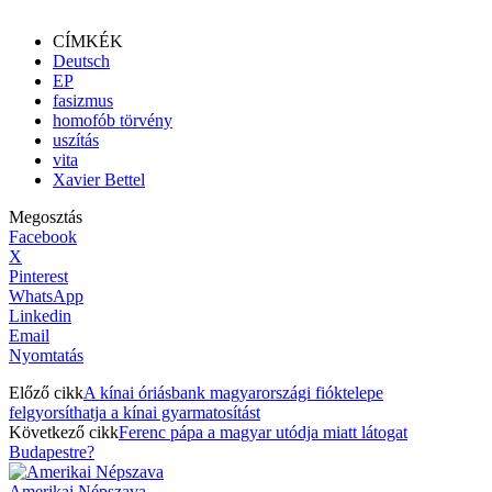
CÍMKÉK
Deutsch
EP
fasizmus
homofób törvény
uszítás
vita
Xavier Bettel
Megosztás
Facebook
X
Pinterest
WhatsApp
Linkedin
Email
Nyomtatás
Előző cikk
A kínai óriásbank magyarországi fióktelepe
felgyorsíthatja a kínai gyarmatosítást
Következő cikk
Ferenc pápa a magyar utódja miatt látogat
Budapestre?
Amerikai Népszava