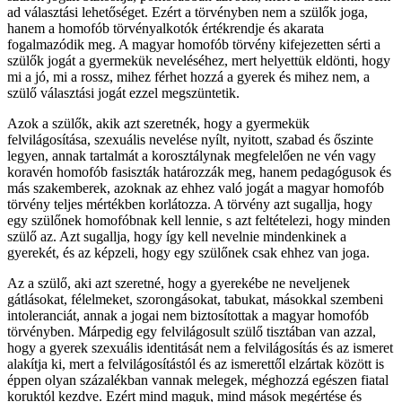
ad választási lehetőséget. Ezért a törvényben nem a szülők joga,
hanem a homofób törvényalkotók értékrendje és akarata
fogalmazódik meg. A magyar homofób törvény kifejezetten sérti a
szülők jogát a gyermekük neveléséhez, mert helyettük eldönti, hogy
mi a jó, mi a rossz, mihez férhet hozzá a gyerek és mihez nem, a
szülő választási jogát ezzel megszüntetik.
Azok a szülők, akik azt szeretnék, hogy a gyermekük
felvilágosítása, szexuális nevelése nyílt, nyitott, szabad és őszinte
legyen, annak tartalmát a korosztálynak megfelelően ne vén vagy
koravén homofób fasiszták határozzák meg, hanem pedagógusok és
más szakemberek, azoknak az ehhez való jogát a magyar homofób
törvény teljes mértékben korlátozza. A törvény azt sugallja, hogy
egy szülőnek homofóbnak kell lennie, s azt feltételezi, hogy minden
szülő az. Azt sugallja, hogy így kell nevelnie mindenkinek a
gyerekét, és az képzeli, hogy egy szülőnek csak ehhez van joga.
Az a szülő, aki azt szeretné, hogy a gyerekébe ne neveljenek
gátlásokat, félelmeket, szorongásokat, tabukat, másokkal szembeni
intoleranciát, annak a jogai nem biztosítottak a magyar homofób
törvényben. Márpedig egy felvilágosult szülő tisztában van azzal,
hogy a gyerek szexuális identitását nem a felvilágosítás és az ismeret
alakítja ki, mert a felvilágosítástól és az ismerettől elzártak között is
éppen olyan százalékban vannak melegek, méghozzá egészen fiatal
koruktól kezdve. Ezért mind maguk, mind mások megértése és