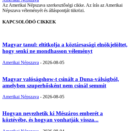
Az Amerikai Népszava szerkesztőségi cikke. Az írás az Amerikai
Népszava véleményét és álláspontját tükrözi.
KAPCSOLÓDÓ CIKKEK
Magyar tanul: eltitkolja a köztársasági elnökjelöltet,
hogy senki ne mondhasson véleményt
Amerikai Népszava
-
2026-08-05
Magyar valóságshow-t csinált a Duna-válságból,
amelyben szuperhősként nem csinál semmit
Amerikai Népszava
-
2026-08-05
Hogyan nevezhetik ki Mészáros emberét a
köztévébe, és hogyan vonhatják vissza...