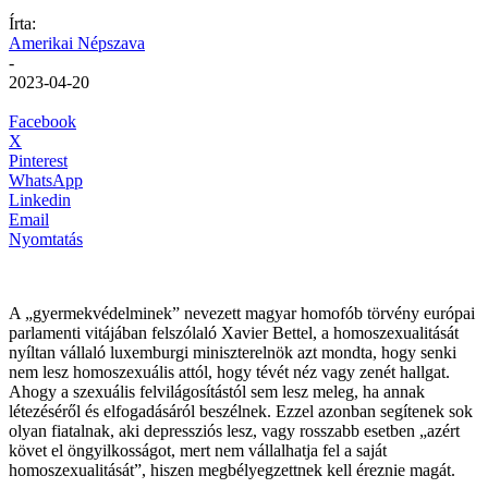
Írta:
Amerikai Népszava
-
2023-04-20
Facebook
X
Pinterest
WhatsApp
Linkedin
Email
Nyomtatás
A „gyermekvédelminek” nevezett magyar homofób törvény európai
parlamenti vitájában felszólaló Xavier Bettel, a homoszexualitását
nyíltan vállaló luxemburgi miniszterelnök azt mondta, hogy senki
nem lesz homoszexuális attól, hogy tévét néz vagy zenét hallgat.
Ahogy a szexuális felvilágosítástól sem lesz meleg, ha annak
létezéséről és elfogadásáról beszélnek. Ezzel azonban segítenek sok
olyan fiatalnak, aki depressziós lesz, vagy rosszabb esetben „azért
követ el öngyilkosságot, mert nem vállalhatja fel a saját
homoszexualitását”, hiszen megbélyegzettnek kell éreznie magát.