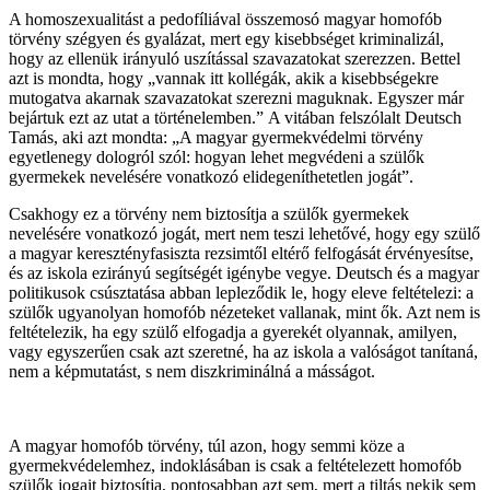
A homoszexualitást a pedofíliával összemosó magyar homofób
törvény szégyen és gyalázat, mert egy kisebbséget kriminalizál,
hogy az ellenük irányuló uszítással szavazatokat szerezzen. Bettel
azt is mondta, hogy „vannak itt kollégák, akik a kisebbségekre
mutogatva akarnak szavazatokat szerezni maguknak. Egyszer már
bejártuk ezt az utat a történelemben.” A vitában felszólalt Deutsch
Tamás, aki azt mondta: „A magyar gyermekvédelmi törvény
egyetlenegy dologról szól: hogyan lehet megvédeni a szülők
gyermekek nevelésére vonatkozó elidegeníthetetlen jogát”.
Csakhogy ez a törvény nem biztosítja a szülők gyermekek
nevelésére vonatkozó jogát, mert nem teszi lehetővé, hogy egy szülő
a magyar keresztényfasiszta rezsimtől eltérő felfogását érvényesítse,
és az iskola ezirányú segítségét igénybe vegye. Deutsch és a magyar
politikusok csúsztatása abban lepleződik le, hogy eleve feltételezi: a
szülők ugyanolyan homofób nézeteket vallanak, mint ők. Azt nem is
feltételezik, ha egy szülő elfogadja a gyerekét olyannak, amilyen,
vagy egyszerűen csak azt szeretné, ha az iskola a valóságot tanítaná,
nem a képmutatást, s nem diszkriminálná a másságot.
A magyar homofób törvény, túl azon, hogy semmi köze a
gyermekvédelemhez, indoklásában is csak a feltételezett homofób
szülők jogait biztosítja, pontosabban azt sem, mert a tiltás nekik sem