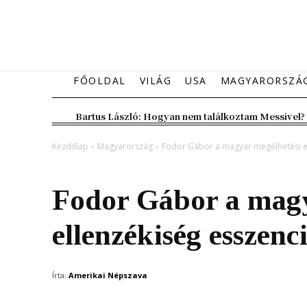
FŐOLDAL
VILÁG
USA
MAGYARORSZÁ
Bartus László: Hogyan nem találkoztam Messivel?
Kezdőlap
Magyarország
Fodor Gábor a magyar megélhetési el
Magyarország
Fodor Gábor a magy
ellenzékiség esszenc
Írta:
Amerikai Népszava