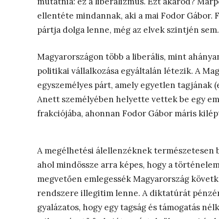
mutatnia: ez a liberalizmus. Ezt akarod? Márpe
ellentéte mindannak, aki a mai Fodor Gábor. 
pártja dolga lenne, még az elvek szintjén sem.
Magyarországon több a liberális, mint ahány
politikai vállalkozása egyáltalán létezik. A M
egyszemélyes párt, amely egyetlen tagjának (
Anett személyében helyette vettek be egy emb
frakciójába, ahonnan Fodor Gábor máris kilép
A megélhetési álellenzéknek természetesen b
ahol mindössze arra képes, hogy a történele
megvetően emlegessék Magyarország követke
rendszere illegitim lenne. A diktatúrát pénzér
gyalázatos, hogy egy tagság és támogatás nélk