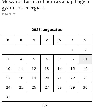
Mészáros Lőrinccel nem az a baj, hogy a
gyára sok energiát...
2026-08-03
2026. augusztus
h
K
s
c
p
s
v
1
2
3
4
5
6
7
8
9
10
11
12
13
14
15
16
17
18
19
20
21
22
23
24
25
26
27
28
29
30
31
« júl