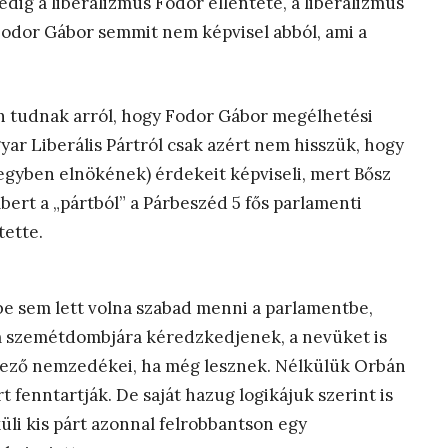
dig a liberalizmus Fodor ellentéte, a liberalizmus
Fodor Gábor semmit nem képvisel abból, ami a
an tudnak arról, hogy Fodor Gábor megélhetési
agyar Liberális Pártról csak azért nem hisszük, hogy
egyben elnökének) érdekeit képviseli, mert Bősz
ert a „pártból” a Párbeszéd 5 fős parlamenti
tette.
e sem lett volna szabad menni a parlamentbe,
m szemétdombjára kéredzkedjenek, a nevüket is
ző nemzedékei, ha még lesznek. Nélkülük Orbán
t fenntartják. De saját hazug logikájuk szerint is
üli kis párt azonnal felrobbantson egy