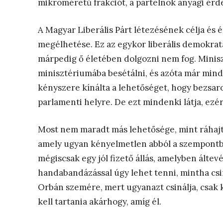
mikroméretű frakciót, a pártelnök anyagi érde
A Magyar Liberális Párt létezésének célja és
megélhetése. Ez az egykor liberális demokrat
márpedig ő életében dolgozni nem fog. Minis
minisztériumába besétálni, és azóta már mind
kényszere kínálta a lehetőséget, hogy bezsaro
parlamenti helyre. De ezt mindenki látja, ezér
Most nem maradt más lehetősége, mint ráhajta
amely ugyan kényelmetlen abból a szempontbó
mégiscsak egy jól fizető állás, amelyben álte
handabandázással úgy lehet tenni, mintha cs
Orbán szemére, mert ugyanazt csinálja, csak k
kell tartania akárhogy, amíg él.