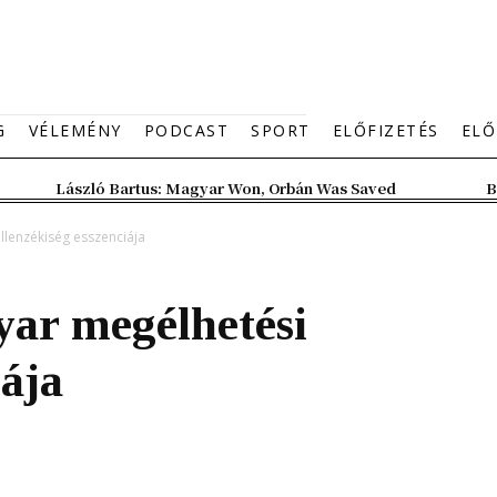
G
VÉLEMÉNY
PODCAST
SPORT
ELŐFIZETÉS
ELŐ
László Bartus: Magyar Won, Orbán Was Saved
B
lenzékiség esszenciája
ar megélhetési
iája