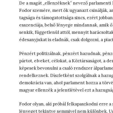
De a magát „ellenzéknek” nevező parlamenti 
Fodor szemére, mert ők ugyanazt csinálják, a
tagsága és támogatottsága sincs, ezért jobban 
esszenciája, belső lényege mindannak, amik ő
senkik, függetlenül attól, mennyit harácsolta
édesanyjukat is eladnák, csak dolgozni, a piac
Pénzért politizálnak, pénzért hazudnak, pénzé
pártot, elveket, célokat, a Köztársaságot, a d
képesek bevonulni a csaló rendszer álparlam
rendelkeznek. Díszletként szolgálnak a haz
demokrácia van, ahol parlament hozza a törv
magyar ellenzék a jelentlétével ezt a hazugság
Fodor olyan, aki próbál felkapaszkodni erre a 
lényeget tekintve semmivel nem különbek. Ug