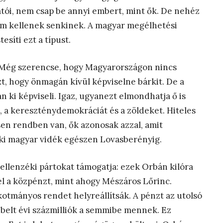
tói, nem csap be annyi embert, mint ők. De nehéz
m kellenek senkinek. A magyar megélhetési
síti ezt a típust.
t. Még szerencse, hogy Magyarországon nincs
t, hogy önmagán kívül képviselne bárkit. De a
an ki képviseli. Igaz, ugyanezt elmondhatja ő is
t, a kereszténydemokráciát és a zöldeket. Hiteles
esen rendben van, ők azonosak azzal, amit
yéki magyar vidék egészen Lovasberényig.
ellenzéki pártokat támogatja: ezek Orbán kilóra
el a közpénzt, mint ahogy Mészáros Lőrinc.
lkotmányos rendet helyreállítsák. A pénzt az utolsó
sebelt évi százmilliók a semmibe mennek. Ez