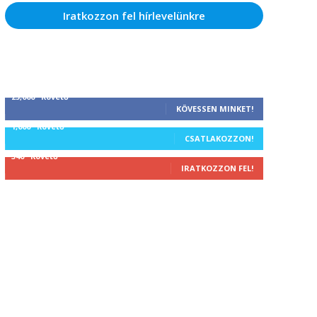
Iratkozzon fel hírlevelünkre
25,000
Követő
KÖVESSEN MINKET!
1,000
Követő
CSATLAKOZZON!
340
Követő
IRATKOZZON FEL!