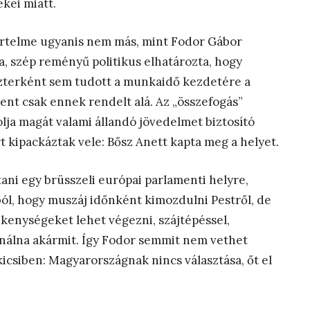
kei miatt.
 értelme ugyanis nem más, mint Fodor Gábor
a, szép reményű politikus elhatározta, hogy
zterként sem tudott a munkaidő kezdetére a
ent csak ennek rendelt alá. Az „összefogás”
lja magát valami állandó jövedelmet biztosító
t kipackáztak vele: Bősz Anett kapta meg a helyet.
ni egy brüsszeli európai parlamenti helyre,
l, hogy muszáj időnként kimozdulni Pestről, de
vékenységeket lehet végezni, szájtépéssel,
inálna akármit. Így Fodor semmit nem vethet
icsiben: Magyarországnak nincs választása, őt el