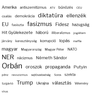
Amerika
bűnözés
antiszemitizmus
ATV
CEU
diktatúra
ellenzék
demokrácia
csalás
fasizmus
EU
Fidesz
hazugság
fasiszta
Hit Gyülekezete
háború
illiberalizmus
jogállam
lopás
korrupció
járvány
kereszténység
maffia
magyar
NATO
Magyarország
Magyar Péter
NER
Németh Sándor
nácizmus
Orbán
propaganda
oroszok
Putyin
szekta
pénz
rasszizmus
sajtószabadság
Soros
Trump
választás
Ukrajna
Szijjártó
Vélemény
vírus