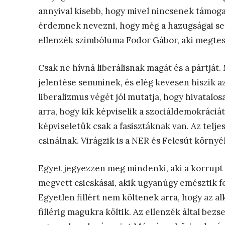
annyival kisebb, hogy mivel nincsenek támoga
érdemnek nevezni, hogy még a hazugságai se
ellenzék szimbóluma Fodor Gábor, aki megteste
Csak ne hívná liberálisnak magát és a pártjá
jelentése semminek, és elég kevesen hiszik az
liberalizmus végét jól mutatja, hogy hivatalos
arra, hogy kik képviselik a szociáldemokráciá
képviseletük csak a fasisztáknak van. Az telj
csinálnak. Virágzik is a NER és Felcsút körn
Egyet jegyezzen meg mindenki, aki a korrupt 
megvett csicskásai, akik ugyanúgy emésztik f
Egyetlen fillért nem költenek arra, hogy az a
fillérig magukra költik. Az ellenzék által bez