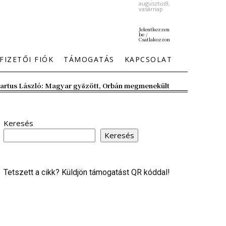
augusztus9,
vasárnap
Jelentkezzen
be /
Csatlakozzon
FIZETŐI FIÓK
TÁMOGATÁS
KAPCSOLAT
artus László: Magyar győzött, Orbán megmenekült
Keresés
Keresés
Tetszett a cikk? Küldjön támogatást QR kóddal!