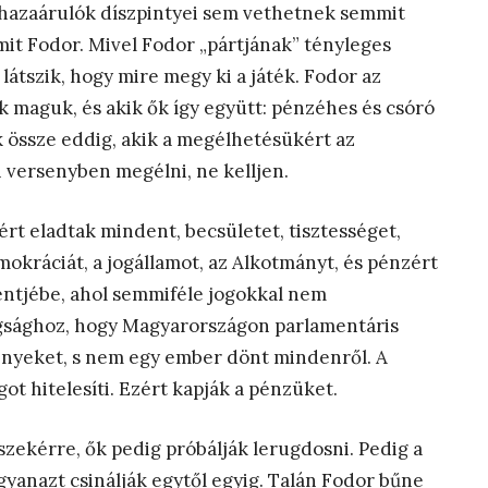
hazaárulók díszpintyei sem vethetnek semmit
mit Fodor. Mivel Fodor „pártjának” tényleges
látszik, hogy mire megy ki a játék. Fodor az
k maguk, és akik ők így együtt: pénzéhes és csóró
k össze eddig, akik a megélhetésükért az
i versenyben megélni, ne kelljen.
rt eladtak mindent, becsületet, tisztességet,
emokráciát, a jogállamot, az Alkotmányt, és pénzért
entjébe, ahol semmiféle jogokkal nem
ugsághoz, hogy Magyarországon parlamentáris
ényeket, s nem egy ember dönt mindenről. A
ot hitelesíti. Ezért kapják a pénzüket.
szekérre, ők pedig próbálják lerugdosni. Pedig a
yanazt csinálják egytől egyig. Talán Fodor bűne