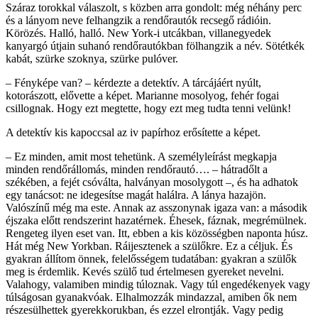
Száraz torokkal válaszolt, s közben arra gondolt: még néhány perc
és a lányom neve felhangzik a rendőrautók recsegő rádióin.
Körözés. Halló, halló. New York-i utcákban, villanegyedek
kanyargó útjain suhanó rendőrautókban fölhangzik a név. Sötétkék
kabát, szürke szoknya, szürke pulóver.
– Fényképe van? – kérdezte a detektív. A tárcájáért nyúlt,
kotorászott, elővette a képet. Marianne mosolyog, fehér fogai
csillognak. Hogy ezt megtette, hogy ezt meg tudta tenni velünk!
A detektív kis kapoccsal az iv papírhoz erősítette a képet.
– Ez minden, amit most tehetünk. A személyleírást megkapja
minden rendőrállomás, minden rendőrautó…. – hátradőlt a
székében, a fejét csóválta, halványan mosolygott –, és ha adhatok
egy tanácsot: ne idegesítse magát halálra. A lánya hazajön.
Valószínű még ma este. Annak az asszonynak igaza van: a második
éjszaka előtt rendszerint hazatérnek. Éhesek, fáznak, megrémülnek.
Rengeteg ilyen eset van. Itt, ebben a kis közösségben naponta húsz.
Hát még New Yorkban. Ráijesztenek a szülőkre. Ez a céljuk. És
gyakran állítom önnek, felelősségem tudatában: gyakran a szülők
meg is érdemlik. Kevés szülő tud értelmesen gyereket nevelni.
Valahogy, valamiben mindig túloznak. Vagy túl engedékenyek vagy
túlságosan gyanakvóak. Elhalmozzák mindazzal, amiben ők nem
részesülhettek gyerekkorukban, és ezzel elrontják. Vagy pedig