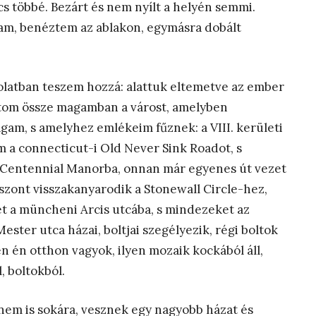
cs többé. Bezárt és nem nyílt a helyén semmi.
tam, benéztem az ablakon, egymásra dobált
atban teszem hozzá: alattuk eltemetve az ember
atom össze magamban a várost, amelyben
am, s amelyhez emlékeim fűznek: a VIII. kerületi
m a connecticut-i Old Never Sink Roadot, s
tti Centennial Manorba, onnan már egyenes út vezet
zont visszakanyarodik a Stonewall Circle-hez,
ét a müncheni Arcis utcába, s mindezeket az
ester utca házai, boltjai szegélyezik, régi boltok
n én otthon vagyok, ilyen mozaik kockából áll,
 boltokból.
nem is sokára, vesznek egy nagyobb házat és