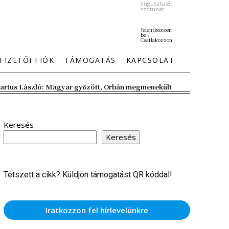
augusztus8,
szombat
Jelentkezzen
be /
Csatlakozzon
FIZETŐI FIÓK
TÁMOGATÁS
KAPCSOLAT
artus László: Magyar győzött, Orbán megmenekült
Keresés
Keresés
Tetszett a cikk? Küldjön támogatást QR kóddal!
Iratkozzon fel hírlevelünkre