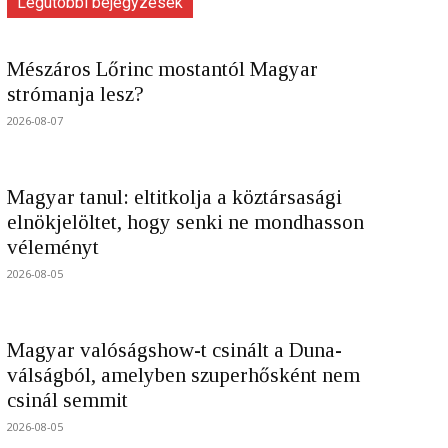
Legutóbbi bejegyzések
Mészáros Lőrinc mostantól Magyar
strómanja lesz?
2026-08-07
Magyar tanul: eltitkolja a köztársasági
elnökjelöltet, hogy senki ne mondhasson
véleményt
2026-08-05
Magyar valóságshow-t csinált a Duna-
válságból, amelyben szuperhősként nem
csinál semmit
2026-08-05