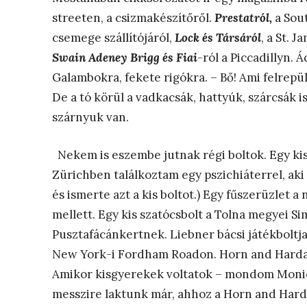
streeten, a csizmakészítőről.
Prestatról,
a Sout
csemege szállítójáról,
Lock és Társáról
, a St. 
Swain Adeney Brigg
és Fiai
-ról a Piccadillyn.
Galambokra, fekete rigókra. – Bő! Ami felrepül
De a tó körül a vadkacsák, hattyúk, szárcsák 
szárnyuk van.
Nekem is eszembe jutnak régi boltok. Egy kis
Zürichben találkoztam egy pszichiáterrel, aki
és ismerte azt a kis boltot.) Egy fűszerüzlet
mellett. Egy kis szatócsbolt a Tolna megyei S
Pusztafácánkertnek. Liebner bácsi játékboltja
New York-i Fordham Roadon. Horn and Hardar
Amikor kisgyerekek voltatok – mondom Monic
messzire laktunk már, ahhoz a Horn and Hard