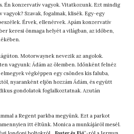
s. Én konzervatív vagyok. Vitatkozunk. Ezt mindig
v vagyok? Szavak, fogalmak, klisék. Egy-egy
beszélek. Érvek, ellenérvek. Apám konzervatív
ember keresi önmaga helyét a világban, az időben,
dékében.
szágúton. Motorwaynek nevezik az angolok.
tten vagyunk: Ádám az ölemben. Időnként felnéz
 elmegyek végképpen egy csöndes kis faluba,
któl, nyaranként eljön hozzám Ádám, és együtt
dikus gondolatok foglalkoztatnak. Azután
mmal a Regent parkba megyünk. Ezt a parkot
lamennyien itt éltünk. Monica a munkájáról mesél.
gi londoni boltokról. „
Foster és Fiá
”-ról a Jermyn