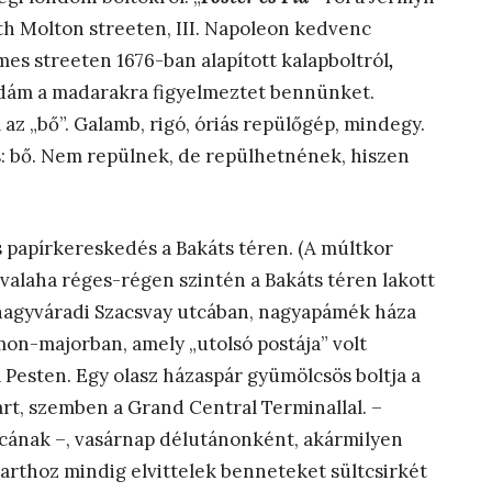
h Molton streeten, III. Napoleon kedvenc
James streeten 1676-ban alapított kalapboltról
,
 Ádám a madarakra figyelmeztet bennünket.
 az „bő”. Galamb, rigó, óriás repülőgép, mindegy.
is: bő. Nem repülnek, de repülhetnének, hiszen
 papírkereskedés a Bakáts téren. (A múltkor
 valaha réges-régen szintén a Bakáts téren lakott
 a nagyváradi Szacsvay utcában, nagyapámék háza
imon-majorban, amely „utolsó postája” volt
 Pesten. Egy olasz házaspár gyümölcsös boltja a
t, szemben a Grand Central Terminallal. –
ának –, vasárnap délutánonként, akármilyen
arthoz mindig elvittelek benneteket sültcsirkét