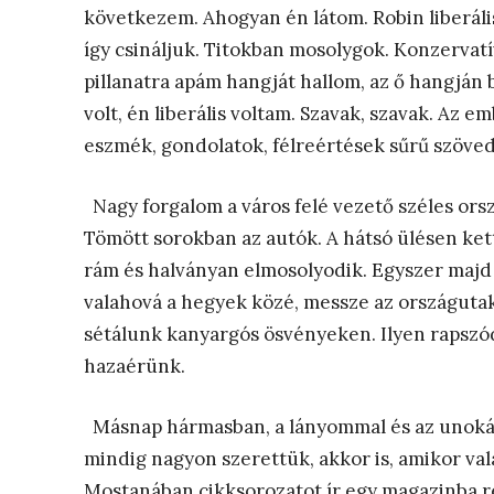
következem. Ahogyan én látom. Robin liberáli
így csináljuk. Titokban mosolygok. Konzervatí
pillanatra apám hangját hallom, az ő hangján 
volt, én liberális voltam. Szavak, szavak. Az 
eszmék, gondolatok, félreértések sűrű szöve
Nagy forgalom a város felé vezető széles or
Tömött sorokban az autók. A hátsó ülésen ke
rám és halványan elmosolyodik. Egyszer majd
valahová a hegyek közé, messze az országuta
sétálunk kanyargós ösvényeken. Ilyen rapszó
hazaérünk.
Másnap hármasban, a lányommal és az unoká
mindig nagyon szerettük, akkor is, amikor va
Mostanában cikksorozatot ír egy magazinba ré