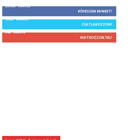
25,000
Követő
KÖVESSEN MINKET!
1,000
Követő
CSATLAKOZZON!
340
Követő
IRATKOZZON FEL!