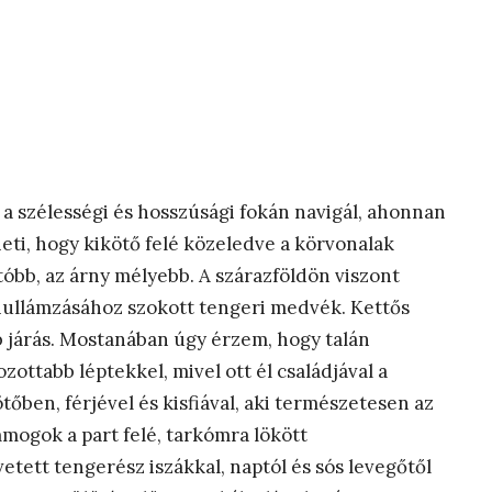
a szélességi és hosszúsági fokán navigál, ahonnan
ti, hogy kikötő felé közeledve a körvonalak
tóbb, az árny mélyebb. A szárazföldön viszont
s hullámzásához szokott tengeri medvék. Kettős
bb járás. Mostanában úgy érzem, hogy talán
ottabb léptekkel, mivel ott él családjával a
ben, férjével és kisfiával, aki természetesen az
ogok a part felé, tarkómra lökött
vetett tengerész iszákkal, naptól és sós levegőtől