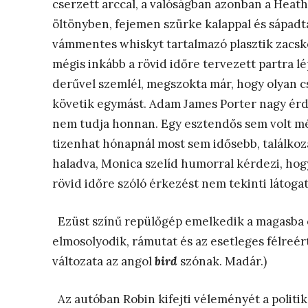
cserzett arccal, a valóságban azonban a Heat
öltönyben, fejemen szürke kalappal és sápad
vámmentes whiskyt tartalmazó plasztik zacsk
mégis inkább a rövid időre tervezett partra l
derűvel szemlél, megszokta már, hogy olyan c
követik egymást. Adam James Porter nagy érd
nem tudja honnan. Egy esztendős sem volt mé
tizenhat hónapnál most sem idősebb, találkoz
haladva, Monica szelíd humorral kérdezi, hogy
rövid időre szóló érkezést nem tekinti látoga
Ezüst színű repülőgép emelkedik a magasba é
elmosolyodik, rámutat és az esetleges félreért
változata az angol
bird
szónak. Madár.)
Az autóban Robin kifejti véleményét a politik