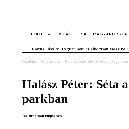
FŐOLDAL
VILÁG
USA
MAGYARORSZÁ
Bartus László: Hogyan nem találkoztam Messivel?
Kezdőlap
Halász Péter
Halász Péter: Séta a londoni Regent pa
Halász Péter
Halász Péter: Séta 
parkban
Írta:
Amerikai Népszava