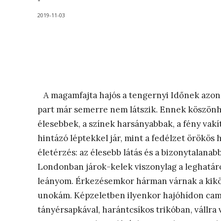
-
2019-11-03
A magamfajta hajós a tengernyi Időnek azon 
part már semerre nem látszik. Ennek köszönhe
élesebbek, a színek harsányabbak, a fény vakí
hintázó léptekkel jár, mint a fedélzet örökö
életérzés: az élesebb látás és a bizonytalana
Londonban járok-kelek viszonylag a leghatároz
leányom. Érkezésemkor hárman várnak a kikötő
unokám. Képzeletben ilyenkor hajóhídon camm
tányérsapkával, harántcsíkos trikóban, vállra 