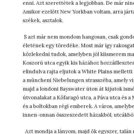
enni. Azt szerettétek a legjobban. De már nin
Amikor ezelőtt New Yorkban voltam, arra jár
székek, asztalok.
S azt már nem mondom hangosan, csak gondol
életének egy töredéke. Most már így rakosg
közlekedni tudok, amelyben jól kiismerem mag
Koszorú utca egyik kis házához hozzáilleszte
elindulva rajta eljutok a White Plains melle
a müncheni Niebelungen strasszéba, amely vis
majd a londoni Bayswater úton át kijutok ism
útvonalakat a Kőfaragó utca, a Páva utca és a M
és a boltokban régi emberek. A város, amelybe
innen-onnan összeszedett házakból, utcákból,
Azt mondja a lányom, majd ők egyszer, talán 