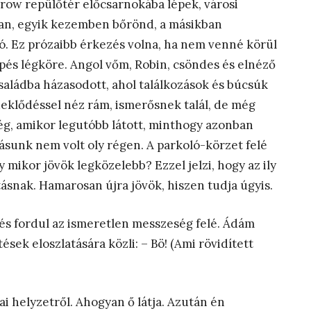
hrow repülőtér előcsarnokába lépek, városi
tan, egyik kezemben bőrönd, a másikban
ó. Ez prózaibb érkezés volna, ha nem venné körül
épés légköre. Angol vőm, Robin, csöndes és elnéző
saládba házasodott, ahol találkozások és búcsúk
eklődéssel néz rám, ismerősnek talál, de még
g, amikor legutóbb látott, minthogy azonban
ásunk nem volt oly régen. A parkoló-körzet felé
 mikor jövök legközelebb? Ezzel jelzi, hogy az ily
tásnak. Hamarosan újra jövök, hiszen tudja úgyis.
s fordul az ismeretlen messzeség felé. Ádám
ések eloszlatására közli: – Bö! (Ami rövidített
ai helyzetről. Ahogyan ő látja. Azután én