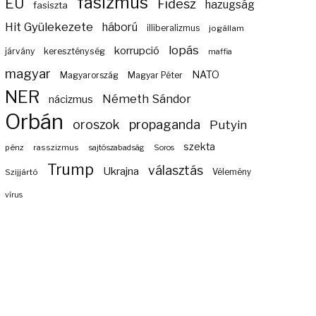
fasizmus
EU
Fidesz
hazugság
fasiszta
Hit Gyülekezete
háború
illiberalizmus
jogállam
lopás
korrupció
járvány
kereszténység
maffia
magyar
NATO
Magyarország
Magyar Péter
NER
Németh Sándor
nácizmus
Orbán
propaganda
oroszok
Putyin
szekta
pénz
rasszizmus
sajtószabadság
Soros
Trump
választás
Ukrajna
Szijjártó
Vélemény
vírus