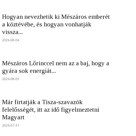
Hogyan nevezhetik ki Mészáros emberét
a köztévébe, és hogyan vonhatják
vissza...
2026-08-04
Mészáros Lőrinccel nem az a baj, hogy a
gyára sok energiát...
2026-08-03
Már firtatják a Tisza-szavazók
felelősségét, itt az idő figyelmeztetni
Magyart
2026-07-31