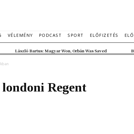
G
VÉLEMÉNY
PODCAST
SPORT
ELŐFIZETÉS
ELŐ
László Bartus: Magyar Won, Orbán Was Saved
B
rkban
a londoni Regent