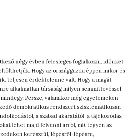
tkező négy évben felesleges foglalkozni, időnket
eltölthetjük. Hogy az országgazda éppen mikor és
dik, teljesen érdektelenné vált. Hogy a magát
nre alkalmatlan társaság milyen semmittevéssel
én mindegy. Persze, valamikor még egyetemeken
űködő demokratikus rendszert szisztematikusan
ndolkodástól, a szabad akaratától, a tájékozódás
okat lehet majd felvenni arról, mit tegyen az
zedeken keresztül, lépésről-lépésre,