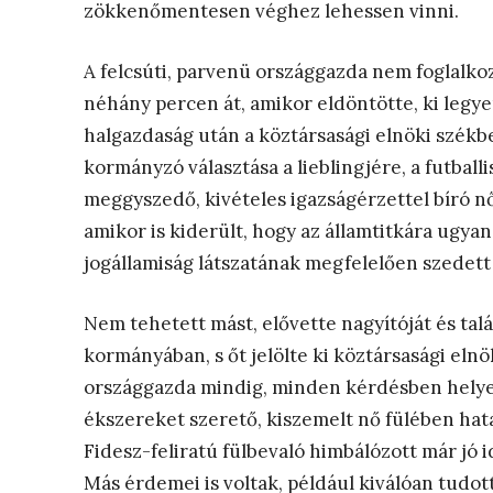
zökkenőmentesen véghez lehessen vinni.
A felcsúti, parvenü országgazda nem foglalkoz
néhány percen át, amikor eldöntötte, ki legy
halgazdaság után a köztársasági elnöki székb
kormányzó választása a lieblingjére, a futbal
meggyszedő, kivételes igazságérzettel bíró nő
amikor is kiderült, hogy az államtitkára ugy
jogállamiság látszatának megfelelően szedett
Nem tehetett mást, elővette nagyítóját és tal
kormányában, s őt jelölte ki köztársasági eln
országgazda mindig, minden kérdésben helyese
ékszereket szerető, kiszemelt nő fülében hat
Fidesz-feliratú fülbevaló himbálózott már jó 
Más érdemei is voltak, például kiválóan tudot