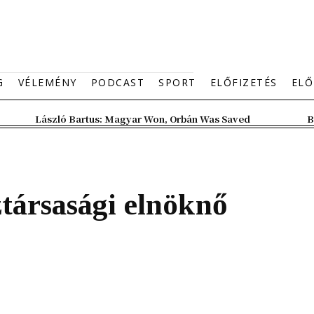
G
VÉLEMÉNY
PODCAST
SPORT
ELŐFIZETÉS
ELŐ
László Bartus: Magyar Won, Orbán Was Saved
B
társasági elnöknő