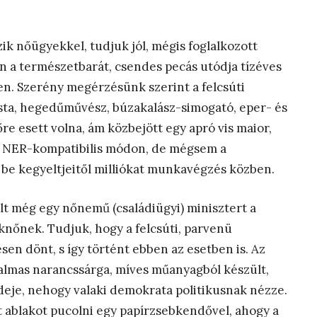
ik nőügyekkel, tudjuk jól, mégis foglalkozott
en a természetbarát, csendes pecás utódja tízéves
en. Szerény megérzésünk szerint a felcsúti
lista, hegedűművész, búzakalász-simogató, eper- és
re esett volna, ám közbejött egy apró vis maior,
an NER-kompatibilis módon, de mégsem a
 be kegyeltjeitől milliókat munkavégzés közben.
ált még egy nőnemű (családiügyi) minisztert a
öknőnek. Tudjuk, hogy a felcsúti, parvenü
n dönt, s így történt ebben az esetben is. Az
almas narancssárga, míves műanyagból készült,
ideje, nehogy valaki demokrata politikusnak nézze.
t ablakot pucolni egy papírzsebkendővel, ahogy a