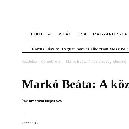
FŐOLDAL
VILÁG
USA
MAGYARORSZÁ
Bartus László: Hogyan nem találkoztam Messivel?
Kezdőlap
Kiemelt fő hír
Markó Beáta: A köztársasági elnöknő
Kiemelt fő hír
Magyarország
Vélemény
Markó Beáta: A köz
Írta:
Amerikai Népszava
-
2022-05-15