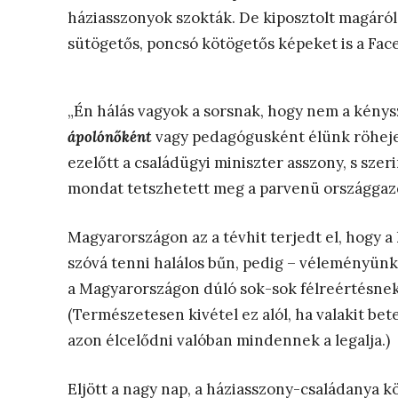
háziasszonyok szokták. De kiposztolt magáról
sütögetős, poncsó kötögetős képeket is a Face
„Én hálás vagyok a sorsnak, hogy nem a kénys
ápolónőként
vagy pedagógusként élünk röhejes
ezelőtt a családügyi miniszter asszony, s szer
mondat tetszhetett meg a parvenü országgazd
Magyarországon az a tévhit terjedt el, hogy a
szóvá tenni halálos bűn, pedig – véleményünk 
a Magyarországon dúló sok-sok félreértésnek,
(Természetesen kivétel ez alól, ha valakit bete
azon élcelődni valóban mindennek a legalja.)
Eljött a nagy nap, a háziasszony-családanya k