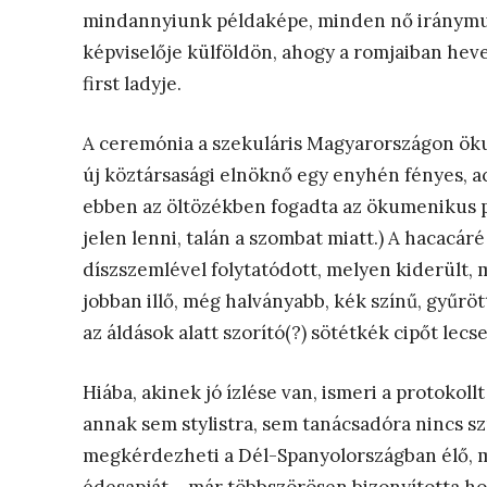
mindannyiunk példaképe, minden nő iránymut
képviselője külföldön, ahogy a romjaiban hev
first ladyje.
A ceremónia a szekuláris Magyarországon öku
új köztársasági elnöknő egy enyhén fényes, a
ebben az öltözékben fogadta az ökumenikus pa
jelen lenni, talán a szombat miatt.) A hacacáré
díszszemlével folytatódott, melyen kiderült, 
jobban illő, még halványabb, kék színű, gyűrött
az áldások alatt szorító(?) sötétkék cipőt lec
Hiába, akinek jó ízlése van, ismeri a protokollt
annak sem stylistra, sem tanácsadóra nincs 
megkérdezheti a Dél-Spanyolországban élő, ma