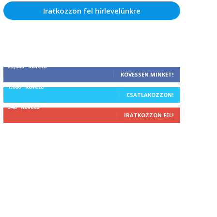
Iratkozzon fel hírlevelünkre
25,000
Követő
KÖVESSEN MINKET!
1,000
Követő
CSATLAKOZZON!
340
Követő
IRATKOZZON FEL!