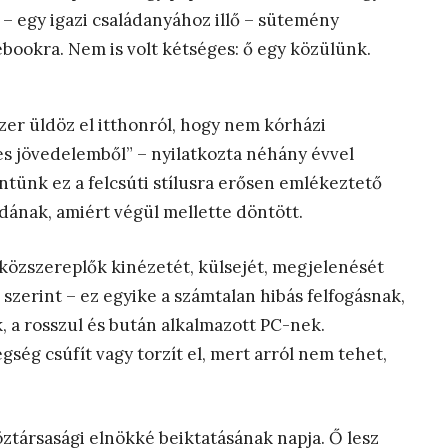
 – egy igazi családanyához illő – sütemény
bookra. Nem is volt kétséges: ő egy közülünk.
zer üldöz el itthonról, hogy nem kórházi
 jövedelemből” – nyilatkozta néhány évvel
intünk ez a felcsúti stílusra erősen emlékeztető
ának, amiért végül mellette döntött.
 közszereplők kinézetét, külsejét, megjelenését
szerint – ez egyike a számtalan hibás felfogásnak,
 a rosszul és bután alkalmazott PC-nek.
gség csúfít vagy torzít el, mert arról nem tehet,
öztársasági elnökké beiktatásának napja. Ő lesz