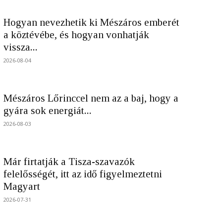
Hogyan nevezhetik ki Mészáros emberét
a köztévébe, és hogyan vonhatják
vissza...
2026-08-04
Mészáros Lőrinccel nem az a baj, hogy a
gyára sok energiát...
2026-08-03
Már firtatják a Tisza-szavazók
felelősségét, itt az idő figyelmeztetni
Magyart
2026-07-31