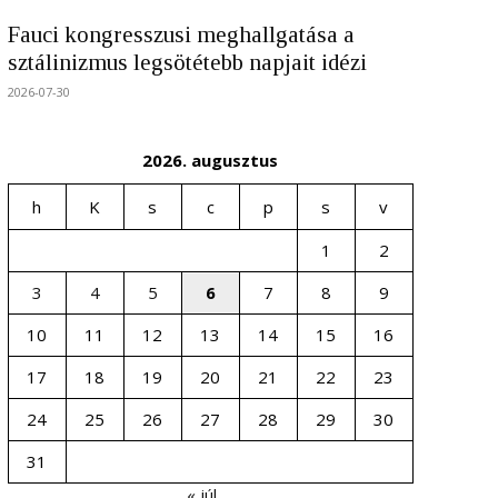
Fauci kongresszusi meghallgatása a
sztálinizmus legsötétebb napjait idézi
2026-07-30
2026. augusztus
h
K
s
c
p
s
v
1
2
3
4
5
6
7
8
9
10
11
12
13
14
15
16
17
18
19
20
21
22
23
24
25
26
27
28
29
30
31
« júl