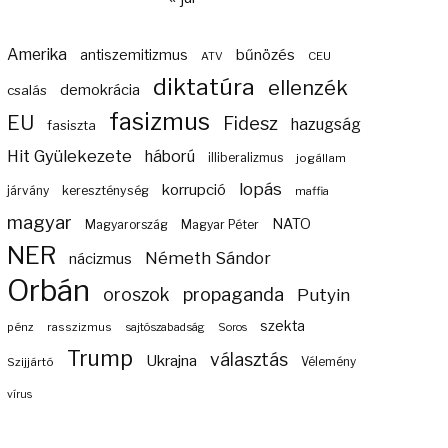
Amerika
bűnözés
antiszemitizmus
ATV
CEU
diktatúra
ellenzék
demokrácia
csalás
fasizmus
EU
Fidesz
hazugság
fasiszta
Hit Gyülekezete
háború
illiberalizmus
jogállam
lopás
korrupció
járvány
kereszténység
maffia
magyar
NATO
Magyarország
Magyar Péter
NER
Németh Sándor
nácizmus
Orbán
propaganda
oroszok
Putyin
szekta
pénz
rasszizmus
sajtószabadság
Soros
Trump
választás
Ukrajna
Szijjártó
Vélemény
vírus