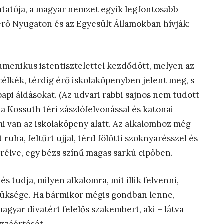
atója, a magyar nemzet egyik legfontosabb
erő Nyugaton és az Egyesült Államokban hívják:
menikus istentisztelettel kezdődött, melyen az
célkék, térdig érő iskolaköpenyben jelent meg, s
pi áldásokat. (Az udvari rabbi sajnos nem tudott
 a Kossuth téri zászlófelvonással és katonai
mi van az iskolaköpeny alatt. Az alkalomhoz még
 ruha, feltűrt ujjal, térd fölötti szoknyarésszel és
serélve, egy bézs színű magas sarkú cipőben.
 és tudja, milyen alkalomra, mit illik felvenni,
szüksége. Ha bármikor mégis gondban lenne,
gyar divatért felelős szakembert, aki – látva