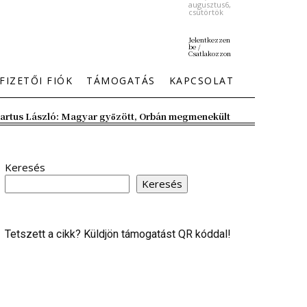
augusztus6,
csütörtök
Jelentkezzen
be /
Csatlakozzon
FIZETŐI FIÓK
TÁMOGATÁS
KAPCSOLAT
artus László: Magyar győzött, Orbán megmenekült
Keresés
Keresés
Tetszett a cikk? Küldjön támogatást QR kóddal!