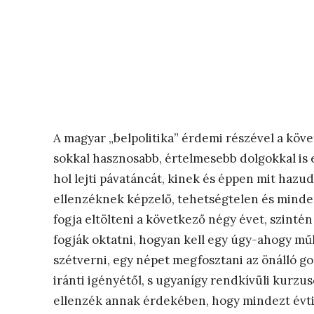
A magyar „belpolitika” érdemi részével a köve
sokkal hasznosabb, értelmesebb dolgokkal is 
hol lejti pávatáncát, kinek és éppen mit hazu
ellenzéknek képzelő, tehetségtelen és minde
fogja eltölteni a következő négy évet, szint
fogják oktatni, hogyan kell egy úgy-ahogy m
szétverni, egy népet megfosztani az önálló go
iránti igényétől, s ugyanígy rendkívüli kurzus
ellenzék annak érdekében, hogy mindezt évti