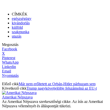
CÍMKÉK
egészségügy
kivándorlás
külföld
szakmunka
utazás
Megosztás
Facebook
X
Pinterest
WhatsApp
Linkedin
Email
Nyomtatás
Előző cikk
Már nem erőltetett az Orbán-Hitler párhuzam sem
Következő cikk
Trump nagykövetjelöltje felszámolná az EU-t
Amerikai Népszava
Az Amerikai Népszava szerkesztőségi cikke. Az írás az Amerikai
Népszava véleményét és álláspontját tükrözi.