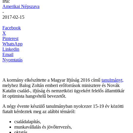
Írta:
Amerikai Népszava
-
2017-02-15
Facebook
X
Pinterest
WhatsApp
Linkedin
Email
Nyomtatás
A kormány elkészíttette a Magyar Ifjúság 2016 című
tanulmányt,
melyhez Balog Zoltán emberi erőforrások minisztere és Novák
Katalin család-, ifjúság és nemzetközi ügyekért felelős államtitkár
írt optimista hangvételű bevezetőt.
A négy évente készülő tanulmányban nyolcezer 15-19 év közötti
fiatalt kérdeztek meg az alábbi témáról:
családalapítás,
munkavállalás és jövőtervezés,
oktatás,