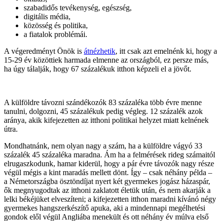
szabadidős tevékenység, egészség,
digitális média,
közösség és politika,
a fiatalok problémái.
A végeredményt Önök is
átnézhetik
, itt csak azt emelnénk ki, hogy a
15-29 év közöttiek harmada elmenne az országból, ez persze más,
ha úgy tálalják, hogy 67 százalékuk itthon képzeli el a jövőt.
A külföldre távozni szándékozók 83 százaléka több évre menne
tanulni, dolgozni, 45 százalékuk pedig végleg. 12 százalék azok
aránya, akik kifejezetten az itthoni politikai helyzet miatt kelnének
útra.
Mondhatnánk, nem olyan nagy a szám, ha a külföldre vágyó 33
százalék 45 százaléka maradna. Ám ha a felmérések rideg számaitól
elrugaszkodunk, hamar kiderül, hogy a pár évre távozók nagy része
végül mégis a kint maradás mellett dönt. Így – csak néhány példa –
a Németországba ösztöndíjat nyert két gyermekes jogász házaspár,
ők megnyugodtak az itthoni zaklatott életük után, és nem akarják a
lelki békéjüket elveszíteni; a kifejezetten itthon maradni kívánó négy
gyermekes hangszerkészítő apuka, aki a mindennapi megélhetési
gondok elől végül Angliába menekült és ott néhány év múlva első