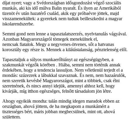
díjat nyert; vagy a Svédországban idősgondozást végző szociális
munkás, aki kis idő múlva Balin nyaralt. És ilyen az Amerikából
tizenöt év után hazatérő család, akik egy próbaévre jöttek, majd
visszamenekültek: a gyerekek nem tudtak beilleszkedni a magyar
iskolarendszerbe.
Semmi gond nem lenne a tapasztalatszerzés, nyelvtanulás vágyával.
Azonban Magyarországról tömegek menekülnek el,
nemcsak fiatalok. Megy a negyvenes-ötvenes, sőt a hatvanas
korosztály egy része is. Mennek a kilátástalanság, pénztelenség elől.
Tapasztaljuk a súlyos munkaerőhiányt az egészségügyben, a
szakmunkát végzők körében . Hiába, semmi nem történik annak
érdekében, hogy a tendencia lassuljon. Nem véletlenül terjedt el a
mondás: százezrek a lábukkal szavaznak. És nem, nem hazaárulók,
nem szeretik kevésbé Magyarországot, mint a többiek, csak élni
szeretnének, és nincs annyi idejük, amennyi ahhoz kell, hogy
kivárják, míg itthon egészséges, felnőtt társadalom jön létre.
Ahogy egyikük mondta: talán mindig idegen maradok ebben az
országban, ahová jöttem, de ha megkapom a munkámért a
tisztességes bért, máris jobban megbecsülnek, mint ott, ahová
születtem.