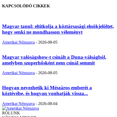
KAPCSOLÓDÓ CIKKEK
Magyar tanul: eltitkolja a köztársasági elnökjelöltet,
hogy senki ne mondhasson véleményt
Amerikai Népszava
-
2026-08-05
Magyar valóságshow-t csinált a Duna-válságból,
amelyben szuperhősként nem csinál semmit
Amerikai Népszava
-
2026-08-05
Hogyan nevezhetik ki Mészáros emberét a
köztévébe, és hogyan vonhatják vissza...
Amerikai Népszava
-
2026-08-04
RÓLUNK