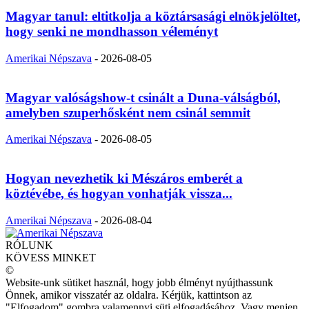
Magyar tanul: eltitkolja a köztársasági elnökjelöltet,
hogy senki ne mondhasson véleményt
Amerikai Népszava
-
2026-08-05
Magyar valóságshow-t csinált a Duna-válságból,
amelyben szuperhősként nem csinál semmit
Amerikai Népszava
-
2026-08-05
Hogyan nevezhetik ki Mészáros emberét a
köztévébe, és hogyan vonhatják vissza...
Amerikai Népszava
-
2026-08-04
RÓLUNK
KÖVESS MINKET
©
Website-unk sütiket használ, hogy jobb élményt nyújthassunk
Önnek, amikor visszatér az oldalra. Kérjük, kattintson az
"Elfogadom" gombra valamennyi süti elfogadásához. Vagy menjen