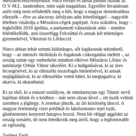
Mészáros-részvényeiktől. Puch elvtárs és társai jobban bíznak az
O.V-M.L. tandemben, mint saját magukban. Egyelőre hivatalosan
azért még nem erősítették meg a hírt, hogy a magyar demokratikus
ellenzék – élve az alacsony árfolyam adta lehetőséggel – nagyobb
tételben vásárolja a Mészáros-cégek papírjait. Arra számítva, hogy –
legkésőbb 2018 áprilisa, a parlamenti választások után – minden
felértékelődik, ami összefügg Felcsúttal és annak két tehetséges
gyermekével, Viktorral és Lőrinccel.
Nincs abban tehát semmi különleges, sőt logikusnak tekinthető,
hogy – az intenzív ökölrázás és fogaknak csikorgatása mellett -, az
ország szinte egy emberként mindent elkövet Mészáros Lőrinc és
tartótisztje Orbán Viktor sikeréért. Ki a hallgatásával, ki az üres
fecsegésével, ki az ellenzéki összefogás hirdetésével, ki annak
negligálásával, ki az ellenzékbe vetett hittel, ki megtagadva, ki
akarva, ki akaratlanul.
Ki az első, ki a másod osztályon, de mindannyian egy Titanic nevű
hajóban ülünk és a ködben – már nem olyan távol -, ott úszik velünk
szemben a jéghegy. A zenekar játszik, az úri közönség táncol. A
magyar értelmiség vizet prédikál és laktózmentes tejet iszik,
gluténmentes kenyeret harapva hozzá. Nem bír eléggé aggódni az
ország sorsáért, de nem feledkezik meg arról, hogy a legfontosabb
az egészség.
Zsebesi Zsolt