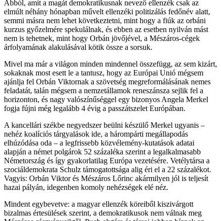
Abból, amit a magát demokratikusnak nevező ellenzék csak az
elmúlt néhány hónapban művelt ellenzéki politizálás fedőnév alatt,
semmi másra nem lehet következtetni, mint hogy a fiúk az orbáni
kurzus győzelmére spekulálnak, és ebben az esetben nyilván mást
nem is tehetnek, mint hogy Orbán jövőjével, a Mészáros-cégek
árfolyamának alakulásával kötik össze a sorsuk.
Mivel ma már a világon minden mindennel összefügg, az sem kizárt,
sokaknak most esett le a tantusz, hogy az Európai Unió mégsem
ajánlja fel Orbán Viktornak a szövetség megreformálásának nemes
feladatát, talán mégsem a nemzetállamok reneszánsza sejlik fel a
horizonton, és nagy valószínűséggel egy bizonyos Angela Merkel
fogja fújni még legalább 4 évig a passzátszelet Európában.
A kancellári székbe negyedszer beülni készülő Merkel ugyanis –
nehéz koalíciós tárgyalások ide, a hárompárti megállapodás
elhúzódása oda – a legfrissebb közvélemény-kutatások adatai
alapján a német polgárok 52 százaléka szerint a legalkalmasabb
Németország és így gyakorlatilag Európa vezetésére. Vetélytársa a
szociáldemokrata Schulz támogatottsága alig éri el a 22 százalékot.
Vagyis: Orbán Viktor és Mészáros Lőrinc akármilyen jól is teljesít
hazai pályán, idegenben komoly nehézségek elé néz.
Mindent egybevetve: a magyar ellenzék köreiből kiszivárgott
bizalmas értesülések szerint, a demokratikusok nem válnak meg