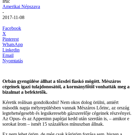
Írta:
Amerikai Népszava
-
2017-11-08
Facebook
X
Pinterest
WhatsApp
Linkedin
Email
Nyomtatás
Orbán gyengülése állhat a tőzsdei fiaskó mögött. Mészáros
cégeinek igazi tulajdonosától, a kormányfőtől vonhatták meg a
bizalmat a befektetők.
Kéretik reálisan gondolkodni! Nem okos dolog örülni, amiért
második napja mélyrepülésben vannak Mészáros Lőrinc, az ország
legtehetségesebb és legsikeresebb gázszerelője cégeinek részvényei.
Az Opus- és az Appeninn papírjai kedd után szerdán is, – amikor e
sorokat írom – ismét 15 százalékos mínuszban állnak.
Ez nem lehet öröm, de még csak káröröm forrása sem, hiszen a