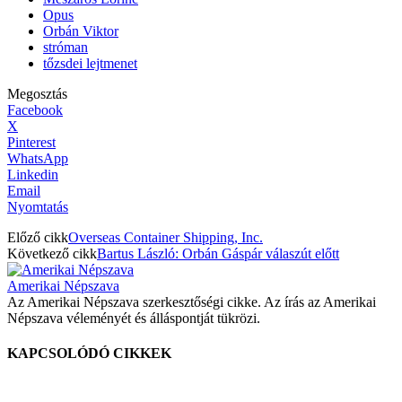
Opus
Orbán Viktor
stróman
tőzsdei lejtmenet
Megosztás
Facebook
X
Pinterest
WhatsApp
Linkedin
Email
Nyomtatás
Előző cikk
Overseas Container Shipping, Inc.
Következő cikk
Bartus László: Orbán Gáspár válaszút előtt
Amerikai Népszava
Az Amerikai Népszava szerkesztőségi cikke. Az írás az Amerikai
Népszava véleményét és álláspontját tükrözi.
KAPCSOLÓDÓ CIKKEK