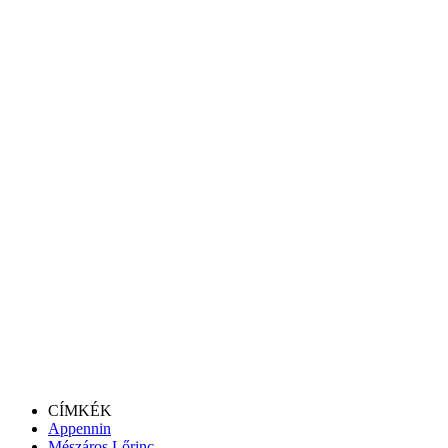
CÍMKÉK
Appennin
Mészáros Lőrinc