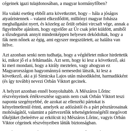
cégeinek igazi tulajdonosában, a magyar kormányfőben?
Ha valaki esetleg ebből arra következtet, hogy – hála a jóságos
atyaúristennek – valami elkezdődött, milliónyi magyar fohásza
meghallgatást nyert, és közeleg az őrült orbáni vircsaft vége, annak a
figyelmébe ajánlom, hogy egyelőre az Úr csak jelet küldött, amiből
a tőzsdeguruk annyit mindenképpen helyesen dekódoltak, hogy a
fák nem nőnek az égig, ami egyszer megszületett, az halálra van
ítélve.
Azt azonban senki nem tudhatja, hogy a végítéletet mikor hirdettetik
ki, mikor jő el a feltámadás. Azt sem, hogy ki lesz a következő, aki
ki meri mondani, hogy a király meztelen, vagy ahogyan ez
Magyarországon hagyománnyá nemesedni látszik, ki lesz a
következő, aki a jó Simicska Lajos után másodikként, harmadikként
(és így tovább) nevezi Orbán Viktort gecinek.
A helyzet azonban ennél bonyolultabb. A Mészáros Lőrinc
részvényeinek értékvesztése ugyanis nem csak Orbán Viktort teszi
naponta szegényebbé, de azokat az ellenzéki pártokat is
kényelmetlenül érinti, amelyek az adózástól és a párt pénztárosainak
mohóságától, valamint a pártvezetőik tehetségtelenségétől megóvott
tőkéjüket (beleértve az erkölcsit is) Mészáros Lőrinc, vagyis Orbán
Viktor cégeinek részvényeiben látták biztonságban.