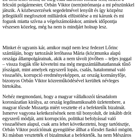
felcsúti polgármester, Orbán Viktor (nem)strómanja a mi pénzünkkel
játszik. A közbeszerzések segedelmével lenyúlt és így közpénz
jellegüktől megfosztott milliárdok elfüstölése a mi kárunk és mi
fogunk miatta szívna a végelszámoláskor, aminek időpontja
vészesen közeleg, még ha nem is mindjárt holnap lesz.
Minket ér ugyanis kár, amikor majd nem lesz fedezet Lőrinc
számláján, hogy tartozását leróhassa Mária (köz)munka alapú
országa állampolgárainak, akik a nem távoli jövőben – teljes joggal
– vissza fogják tőle követelni ma még megszámlálhatatlannak tűnő
jószágait, mint amelyek egyszerű lopás, csalás, hatalommal való
visszaélés, korrupció eredményeképpen, az ország kormányfője,
bizonyos Orbán Viktor közreműködésével kerültek névleges
birtokába.
Nehéz megmondani, hogy a magyar vállalkozói társadalom
koronázatlan királya, az ország legdinamikusabb üzletembere, a
magyar tőzsde Mozartja miért vesztette el a befektetők bizalmát.
Ismerve vagyona keletkezésének nem túl bonyolult, de inkább drót
egyszerű módját, ami korrupción, politikai befolyással való
visszaélésen alapul, csak arra lehet következtetni, hogy tartótisztje,
Orbán Viktor pozícióinak gyengülése állhat a tőzsdei fiaskó mögött.
Ki másban vesztették el bizalmukat a befektetők, ha nem Mészáros