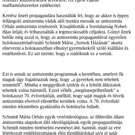
maffiamódszerekre emlékeztet.
Kertész Imrét propagandára használták fel, hogy az akkor is éppen
fellángoló antiszemita vádak alól tisztára mossák az antiszemita
Orbán antiszemita rendszerét. Kisajátították a Sorstalanság Nobel-
díjas íróját, és felhasználták a legmocskosabb céljaikra. Gúnyt űztek
belőle még azzal is, hogy az antiszemita propagandával egyezően
holokausztrelatívizáló Schmidt Mária „Sorsok Házának” akarta
elnevezni a holokausztban elhunyt gyermekekről szóló kiállítást és
emlékművet. Ez azt üzente, hogy a zsidóknak ez a sorsuk.
Ezt is annak az antiszemita programnak a keretében, amelyet ők
maguk úgy fogalmaztak meg, hogy „a gyerekek nem tehettek
semmiről”. Mintha a meggyilkolt szüleik és a felnőtt áldozatok
tehettek volna bármiről. Ezzel vélték „megünnepelhetőnek” a
holokauszt 70. évfordulóját, anélkül, hogy saját maguk és híveik
antiszemita elveivel ellentétbe kerültek volna. A 70. évforduló
minden tekintetben gyalázatba és botrányba fulladt.
Schmidt Mária Orbán egyik vezérideológusa, az illiberális állam
antiszemita alapokon álló ideológiájának egyik propagandistája.
Schmidt minden történelmi eseményt átír, hamisít, majd az erre
létrehozott emlékbizottságok élén tízmilliárdokat szór el saját