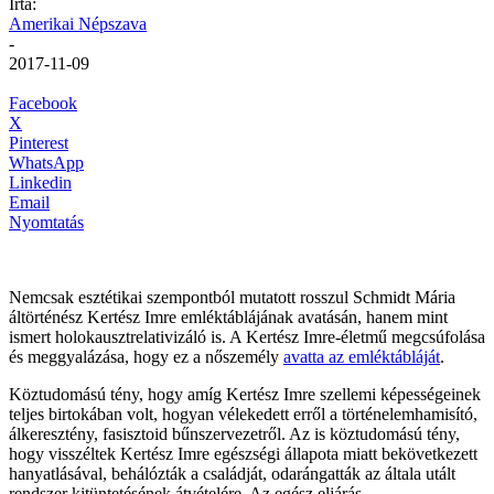
Írta:
Amerikai Népszava
-
2017-11-09
Facebook
X
Pinterest
WhatsApp
Linkedin
Email
Nyomtatás
Nemcsak esztétikai szempontból mutatott rosszul Schmidt Mária
áltörténész Kertész Imre emléktáblájának avatásán, hanem mint
ismert holokausztrelativizáló is. A Kertész Imre-életmű megcsúfolása
és meggyalázása, hogy ez a nőszemély
avatta az emléktábláját
.
Köztudomású tény, hogy amíg Kertész Imre szellemi képességeinek
teljes birtokában volt, hogyan vélekedett erről a történelemhamisító,
álkeresztény, fasisztoid bűnszervezetről. Az is köztudomású tény,
hogy visszéltek Kertész Imre egészségi állapota miatt bekövetkezett
hanyatlásával, behálózták a családját, odarángatták az általa utált
rendszer kitüntetésének átvételére. Az egész eljárás