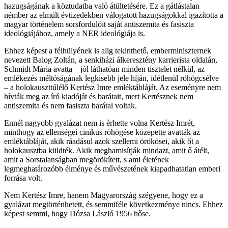
hazugságának a köztudatba való átültetésére. Ez a gátlástalan
némber az elmúlt évtizedekben válogatott hazugságokkal igazította a
magyar történelem sorsfordulóit saját antiszemita és fasiszta
ideológiájához, amely a NER ideológiája is.
Ehhez képest a félhülyének is alig tekinthető, emberminiszternek
nevezett Balog Zoltán, a senkiházi álkeresztény karrierista oldalán,
Schmidt Mária avatta – jól láthatóan minden tisztelet nélkül, az
emlékezés méltóságának legkisebb jele híján, idétlenül röhögcsélve
– a holokauszttúlélő Kertész Imre emléktábláját. Az eseményre nem
hívták meg az író kiadóját és barátait, mert Kertésznek nem
antiszemita és nem fasiszta barátai voltak.
Ennél nagyobb gyalázat nem is érhette volna Kertész Imrét,
minthogy az ellenségei cinikus röhögése közepette avatták az
emléktábláját, akik ráadásul azok szellemi örökösei, akik őt a
holokausztba küldték. Akik meghamisítják mindazt, amit ő átélt,
amit a Sorstalanságban megörökített, s ami életének
legmeghatározóbb élménye és művészetének kiapadhatatlan emberi
forrása volt.
Nem Kertész Imre, hanem Magyarország szégyene, hogy ez a
gyalázat megtörténhetett, és semmiféle következménye nincs. Ehhez
képest semmi, hogy Dózsa László 1956 hőse.