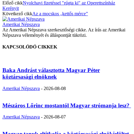
Előző cikk
Nyolchavi fizetéssel "rúgta ki" az Operettszínház
Kerényit
Következő cikk
Az a mocskos „kettős mérce”
Amerikai Népszava
Az Amerikai Népszava szerkesztőségi cikke. Az írás az Amerikai
Népszava véleményét és álláspontját tükrözi.
KAPCSOLÓDÓ CIKKEK
Baka Andrást választotta Magyar Péter
köztársasági elnöknek
Amerikai Népszava
-
2026-08-08
Mészáros Lőrinc mostantól Magyar strómanja lesz?
Amerikai Népszava
-
2026-08-07
Magyar tanul: eltitkolja a köztársasági elnökjelöltet,