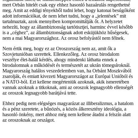
mert Orbán hitelét csak egy ehhez hasonló hazaárulás rengethetné
meg. Amit az eddigi tényekből tudni lehet, hogy katonai besúgóként
adott információkat, de nem lehet tudni, hogy a „jelentések” mit
tartalmaztak, azok mennyiben kompromittálják őt. A helyzetet
nehezíti, hogy az állambiztonság tartótisztjei, harminc évvel később
is a „céghez”, az állambiztonságnak adott esküjükhöz hűségesek,
nem a mai Magyarországhoz. Az orosz befolyástól nem félnek.
Nem értik meg, hogy ez az Oroszország nem az, amit ők a
Szovjetunióban szerettek. Ellenkezőleg. Az orosz birodalom
veszélye élet-halál kérdés, ahogy mindenki láthatta ennek a
birodalomnak a működését és természetét az ukrán tömegsíroknál.
Magyarország halálos veszedelemben van, ha Orbánt Moszkvából
zsarolják, és emiatt kivezeti Magyarországot az Európai Unióból és
a NATO-ból. Ezt kellene megérteniük azoknak, akik ismeretében
vannak azoknak a titkoknak, ami az oroszok legnagyobb ellenségét
az oroszok legnagyobb barátjává tette.
Ehhez pedig nem elégséges magyarázat az illiberalizmus, a hatalom
és a pénz szeretete, a bűnözés, a közös álkeresztény ideológia, a
hasonló önkény, mert ahhoz még nem kellene átadni a felszín alatt
az oroszoknak az országot.