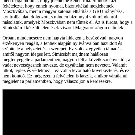
mert maga mondta, hogy jelentenie kellett róla. Simicska azt
feltételezte, hogy ennek nyomai, bizonyítékai meglehetnek
Moszkvában, mert a magyar katonai elhárítás a GRU irányítása,
kontrollja alatt dolgozott, s minden bizonnyal volt mindenről
másolatuk, amelyek Moszkvában nem tűntek el. Az is furcsa, hogy a
Simicskáról készült jelentések viszont Magyarországon eltűntek.
Orbánt mindenesetre nem hagyta hidegen a besúgóvád, nagyon
érzékenyen reagált, a fentiek alapján nyilvánvalóan hazudott és
szépítette a helyzetet és a szerepét. Ez volt az egyetlen támadás,
amitől nagyon ideges lett. Simicskát majdnem halálosan
megfenyegette a parlamentben, nagyon félt a következményektől, a
vádat nevetségesnek nevezte, de egyáltalán nem nevetett. Valamit
titkol, leplez és védelmez – ez volt a levonható következtetés, és ez
nem konteó. Ez még ezen a felvételen is látszik, amikor váratlanul
megjelent a parlamentben, hogy válaszoljon a kérdésekre.