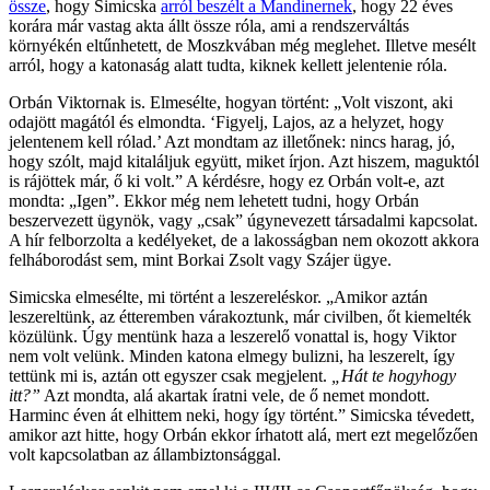
össze
, hogy Simicska
arról beszélt a Mandinernek
, hogy 22 éves
korára már vastag akta állt össze róla, ami a rendszerváltás
környékén eltűnhetett, de Moszkvában még meglehet. Illetve mesélt
arról, hogy a katonaság alatt tudta, kiknek kellett jelentenie róla.
Orbán Viktornak is. Elmesélte, hogyan történt: „Volt viszont, aki
odajött magától és elmondta. ‘Figyelj, Lajos, az a helyzet, hogy
jelentenem kell rólad.’ Azt mondtam az illetőnek: nincs harag, jó,
hogy szólt, majd kitaláljuk együtt, miket írjon. Azt hiszem, maguktól
is rájöttek már, ő ki volt.” A kérdésre, hogy ez Orbán volt-e, azt
mondta: „Igen”. Ekkor még nem lehetett tudni, hogy Orbán
beszervezett ügynök, vagy „csak” úgynevezett társadalmi kapcsolat.
A hír felborzolta a kedélyeket, de a lakosságban nem okozott akkora
felháborodást sem, mint Borkai Zsolt vagy Szájer ügye.
Simicska elmesélte, mi történt a leszereléskor. „Amikor aztán
leszereltünk, az étteremben várakoztunk, már civilben, őt kiemelték
közülünk. Úgy mentünk haza a leszerelő vonattal is, hogy Viktor
nem volt velünk. Minden katona elmegy bulizni, ha leszerelt, így
tettünk mi is, aztán ott egyszer csak megjelent.
„Hát te hogyhogy
itt?”
Azt mondta, alá akartak íratni vele, de ő nemet mondott.
Harminc éven át elhittem neki, hogy így történt.” Simicska tévedett,
amikor azt hitte, hogy Orbán ekkor írhatott alá, mert ezt megelőzően
volt kapcsolatban az állambiztonsággal.