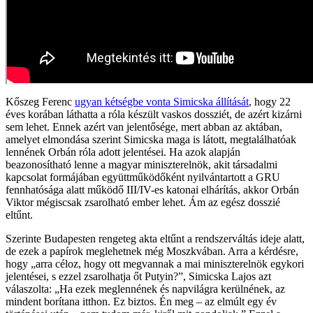
Kőszeg Ferenc
ugyan kétségbe vonta Simicska állítását
, hogy 22
éves korában láthatta a róla készült vaskos dossziét, de azért kizárni
sem lehet. Ennek azért van jelentősége, mert abban az aktában,
amelyet elmondása szerint Simicska maga is látott, megtalálhatóak
lennének Orbán róla adott jelentései. Ha azok alapján
beazonosítható lenne a magyar miniszterelnök, akit társadalmi
kapcsolat formájában együttműködőként nyilvántartott a GRU
fennhatósága alatt működő III/IV-es katonai elhárítás, akkor Orbán
Viktor mégiscsak zsarolható ember lehet. Ám az egész dosszié
eltűnt.
Szerinte Budapesten rengeteg akta eltűnt a rendszerváltás ideje alatt,
de ezek a papírok meglehetnek még Moszkvában. Arra a kérdésre,
hogy „arra céloz, hogy ott megvannak a mai miniszterelnök egykori
jelentései, s ezzel zsarolhatja őt Putyin?”, Simicska Lajos azt
válaszolta: „Ha ezek meglennének és napvilágra kerülnének, az
mindent borítana itthon. Ez biztos. Én meg – az elmúlt egy év