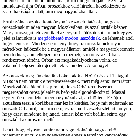
történései után – nem tudom már, kiről mit gondoljak.” Ezzel a
mondatával újra Orbán oroszokhoz való hirtelen közeledésére és
zsarolhatóságára utalt, ami megmagyarázhatatlan.
Erről szólnak azok a konteógyanús eszmefuttatások, hogy az
oroszoknak minden megvan Moszkvában, és azzal tartják kézben
Magyarországot, elevenítik el az egykori hálózatukat, aminek egyes
jelei számunkra is
megdöbbentő módon látszódnak
, de lehetnek attól
függetlenek is. Mindenesetre tény, hogy az orosz kémek olyan
mértékben hálózzák be a magyar államot, amiről a magyarok semmit
nem tudnak, amit elképzelni sem mernek, s mindez az Orbán-
rendszerben történt. Orbán ezt megakadályozhatta volna, de
valamiért teljesen átengedett nekik mindent. A külügyet is.
Az oroszok meg tüntetgetik ki őket, akik a NATO és az EU tagjai.
Mi soha nem hittünk e feltételezéseknek, mert még senki nem látott
Moszkvából előkerült papírokat, de az Orbán-rendszerben
megerősödött orosz jelenlét és befolyás elgondolkodtató. Mással
egyszerűen nem lehet megmagyarázni azt, ami történt. Ez újra
aktuálissá teszi a korábban már lezárt kérdést, hogy mit tudhatnak az
oroszok Orbánról, amit mi nem, és az miért veszélyezteti őt annyira,
hogy ezért mindenre hajlandó, amiért kész volt beállni szinte egy
oroszként az oroszok mellé.
Lehet, hogy olyasmi, amire nem is gondolnánk, vagy amiről
fogalmunk sincs, de mindenképpen ehhez a témához kapcsolódik,