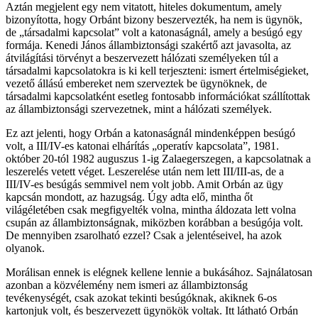
Aztán megjelent egy nem vitatott, hiteles dokumentum, amely
bizonyította, hogy Orbánt bizony beszervezték, ha nem is ügynök,
de „társadalmi kapcsolat” volt a katonaságnál, amely a besúgó egy
formája. Kenedi János állambiztonsági szakértő azt javasolta, az
átvilágítási törvényt a beszervezett hálózati személyeken túl a
társadalmi kapcsolatokra is ki kell terjeszteni: ismert értelmiségieket,
vezető állású embereket nem szerveztek be ügynöknek, de
társadalmi kapcsolatként esetleg fontosabb információkat szállítottak
az állambiztonsági szervezetnek, mint a hálózati személyek.
Ez azt jelenti, hogy Orbán a katonaságnál mindenképpen besúgó
volt, a III/IV-es katonai elhárítás „operatív kapcsolata”, 1981.
október 20-tól 1982 auguszus 1-ig Zalaegerszegen, a kapcsolatnak a
leszerelés vetett véget. Leszerelése után nem lett III/III-as, de a
III/IV-es besúgás semmivel nem volt jobb. Amit Orbán az ügy
kapcsán mondott, az hazugság. Úgy adta elő, mintha őt
világéletében csak megfigyelték volna, mintha áldozata lett volna
csupán az állambiztonságnak, miközben korábban a besúgója volt.
De mennyiben zsarolható ezzel? Csak a jelentéseivel, ha azok
olyanok.
Morálisan ennek is elégnek kellene lennie a bukásához. Sajnálatosan
azonban a közvélemény nem ismeri az állambiztonság
tevékenységét, csak azokat tekinti besúgóknak, akiknek 6-os
kartonjuk volt, és beszervezett ügynökök voltak. Itt látható Orbán