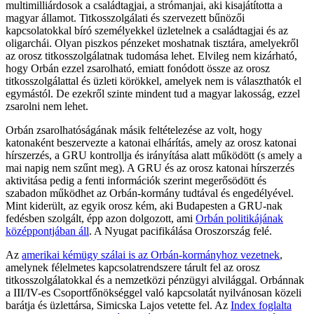
multimilliárdosok a családtagjai, a strómanjai, aki kisajátította a
magyar államot. Titkosszolgálati és szervezett bűnözői
kapcsolatokkal bíró személyekkel üzletelnek a családtagjai és az
oligarchái. Olyan piszkos pénzeket moshatnak tisztára, amelyekről
az orosz titkosszolgálatnak tudomása lehet. Elvileg nem kizárható,
hogy Orbán ezzel zsarolható, emiatt fonódott össze az orosz
titkosszolgálattal és üzleti körökkel, amelyek nem is választhatók el
egymástól. De ezekről szinte mindent tud a magyar lakosság, ezzel
zsarolni nem lehet.
Orbán zsarolhatóságának másik feltételezése az volt, hogy
katonaként beszervezte a katonai elhárítás, amely az orosz katonai
hírszerzés, a GRU kontrollja és irányítása alatt működött (s amely a
mai napig nem szűnt meg). A GRU és az orosz katonai hírszerzés
aktivitása pedig a fenti információk szerint megerősödött és
szabadon működhet az Orbán-kormány tudtával és engedélyével.
Mint kiderült, az egyik orosz kém, aki Budapesten a GRU-nak
fedésben szolgált, épp azon dolgozott, ami
Orbán politikájának
középpontjában áll
. A Nyugat pacifikálása Oroszország felé.
Az
amerikai kémügy szálai is az Orbán-kormányhoz vezetnek
,
amelynek félelmetes kapcsolatrendszere tárult fel az orosz
titkosszolgálatokkal és a nemzetközi pénzügyi alvilággal. Orbánnak
a III/IV-es Csoportfőnökséggel való kapcsolatát nyilvánosan közeli
barátja és üzlettársa, Simicska Lajos vetette fel. Az
Index foglalta