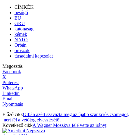
CÍMKÉK
besúgó
EU
GRU
katonaság
kémek
NATO
Orbán
oroszok
társadalmi kapcsolat
Megosztás
Facebook
X
Pinterest
WhatsApp
Linkedin
Email
Nyomtatás
Előző cikk
Orbán azért szavazta meg az újabb szankciós csomagot,
mert fél a vétójog elvesztésétől
Következő cikk
A Wagner Moszkva felé vette az irányt