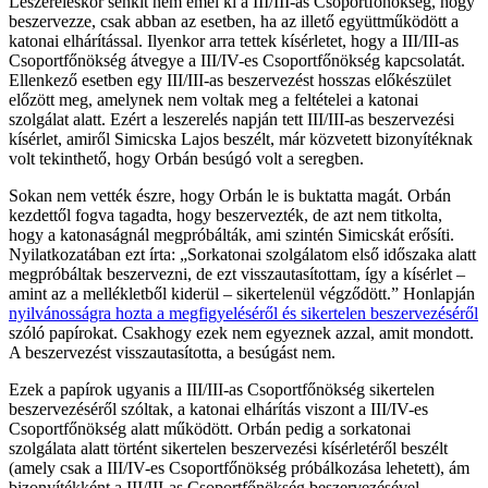
Leszereléskor senkit nem emel ki a III/III-as Csoportfőnökség, hogy
beszervezze, csak abban az esetben, ha az illető együttműködött a
katonai elhárítással. Ilyenkor arra tettek kísérletet, hogy a III/III-as
Csoportfőnökség átvegye a III/IV-es Csoportfőnökség kapcsolatát.
Ellenkező esetben egy III/III-as beszervezést hosszas előkészület
előzött meg, amelynek nem voltak meg a feltételei a katonai
szolgálat alatt. Ezért a leszerelés napján tett III/III-as beszervezési
kísérlet, amiről Simicska Lajos beszélt, már közvetett bizonyítéknak
volt tekinthető, hogy Orbán besúgó volt a seregben.
Sokan nem vették észre, hogy Orbán le is buktatta magát. Orbán
kezdettől fogva tagadta, hogy beszervezték, de azt nem titkolta,
hogy a katonaságnál megpróbálták, ami szintén Simicskát erősíti.
Nyilatkozatában ezt írta: „Sorkatonai szolgálatom első időszaka alatt
megpróbáltak beszervezni, de ezt visszautasítottam, így a kísérlet –
amint az a mellékletből kiderül – sikertelenül végződött.” Honlapján
nyilvánosságra hozta a megfigyeléséről és sikertelen beszervezéséről
szóló papírokat. Csakhogy ezek nem egyeznek azzal, amit mondott.
A beszervezést visszautasította, a besúgást nem.
Ezek a papírok ugyanis a III/III-as Csoportfőnökség sikertelen
beszervezéséről szóltak, a katonai elhárítás viszont a III/IV-es
Csoportfőnökség alatt működött. Orbán pedig a sorkatonai
szolgálata alatt történt sikertelen beszervezési kísérletéről beszélt
(amely csak a III/IV-es Csoportfőnökség próbálkozása lehetett), ám
bizonyítékként a III/III-as Csoportfőnökség beszervezésével