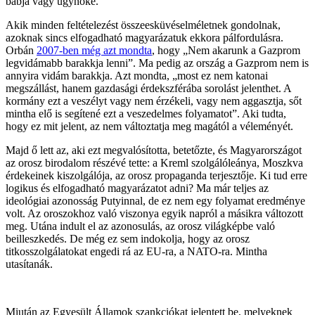
bábja vagy ügynöke.
Akik minden feltételezést összeesküvéselméletnek gondolnak,
azoknak sincs elfogadható magyarázatuk ekkora pálfordulásra.
Orbán
2007-ben még azt mondta
, hogy „Nem akarunk a Gazprom
legvidámabb barakkja lenni”. Ma pedig az ország a Gazprom nem is
annyira vidám barakkja. Azt mondta, „most ez nem katonai
megszállást, hanem gazdasági érdekszférába sorolást jelenthet. A
kormány ezt a veszélyt vagy nem érzékeli, vagy nem aggasztja, sőt
mintha elő is segítené ezt a veszedelmes folyamatot”. Aki tudta,
hogy ez mit jelent, az nem változtatja meg magától a véleményét.
Majd ő lett az, aki ezt megvalósította, betetőzte, és Magyarországot
az orosz birodalom részévé tette: a Kreml szolgálóleánya, Moszkva
érdekeinek kiszolgálója, az orosz propaganda terjesztője. Ki tud erre
logikus és elfogadható magyarázatot adni? Ma már teljes az
ideológiai azonosság Putyinnal, de ez nem egy folyamat eredménye
volt. Az oroszokhoz való viszonya egyik napról a másikra változott
meg. Utána indult el az azonosulás, az orosz világképbe való
beilleszkedés. De még ez sem indokolja, hogy az orosz
titkosszolgálatokat engedi rá az EU-ra, a NATO-ra. Mintha
utasítanák.
Miután az Egyesült Államok szankciókat jelentett be, melyeknek