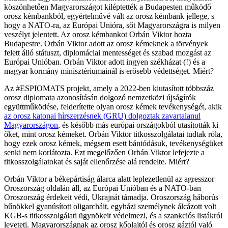
köszönhetően Magyarországot kiléptették a Budapesten működő
orosz kémbankból, egyértelművé vált az orosz kémbank jellege, s
hogy a NATO-ra, az Európai Unióra, sőt Magyarországra is milyen
veszélyt jelentett. Az orosz kémbankot Orbán Viktor hozta
Budapestre. Orbán Viktor adott az orosz kémeknek a törvények
felett álló státuszt, diplomáciai mentességet és szabad mozgást az
Európai Unióban. Orbán Viktor adott ingyen székházat (!) és a
magyar kormány minisztériumainál is erősebb védettséget. Miért?
Az #ESPIOMATS projekt, amely a 2022-ben kiutasított többszáz
orosz diplomata azonosításán dolgozó nemzetközi újságírók
együttműködése, felderítette olyan orosz kémek tevékenységét, akik
az orosz katonai hírszerzésnek (GRU) dolgoztak zavartalanul
Magyarországon
, és később más európai országokból utasították ki
őket, mint orosz kémeket. Orbán Viktor titkosszolgálatai tudtak róla,
hogy ezek orosz kémek, mégsem esett bántódásuk, tevékenységüket
senki nem korlátozta. Ezt megelőzően Orbán Viktor lefejezte a
titkosszolgálatokat és saját ellenőrzése alá rendelte. Miért?
Orbán Viktor a békepártiság álarca alatt leplezetlenül az agresszor
Oroszország oldalán áll, az Európai Unióban és a NATO-ban
Oroszország érdekeit védi, Ukrajnát támadja. Oroszország háborús
bűnökkel gyanúsított oligarcháit, egyházi személynek álcázott volt
KGB-s titkosszolgálati ügynökeit védelmezi, és a szankciós listákról
leveteti. Magyarországnak az orosz kőolajtól és orosz gáztól való