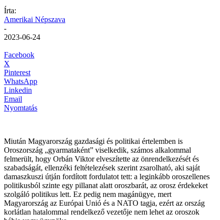
Írta:
Amerikai Népszava
-
2023-06-24
Facebook
X
Pinterest
WhatsApp
Linkedin
Email
Nyomtatás
Miután Magyarország gazdasági és politikai értelemben is
Oroszország „gyarmataként” viselkedik, számos alkalommal
felmerült, hogy Orbán Viktor elveszítette az önrendelkezését és
szabadságát, ellenzéki feltételezések szerint zsarolható, aki saját
damaszkuszi útján fordított fordulatot tett: a leginkább oroszellenes
politikusból szinte egy pillanat alatt oroszbarát, az orosz érdekeket
szolgáló politikus lett. Ez pedig nem magánügye, mert
Magyarország az Európai Unió és a NATO tagja, ezért az ország
korlátlan hatalommal rendelkező vezetője nem lehet az oroszok