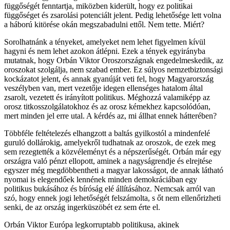
függőségét fenntartja, miközben kiderült, hogy ez politikai
függőséget és zsarolási potenciált jelent. Pedig lehetősége lett volna
a háború kitörése okán megszabadulni ettől. Nem tette. Miért?
Sorolhatnánk a tényeket, amelyeket nem lehet figyelmen kívül
hagyni és nem lehet azokon átlépni. Ezek a tények egyirányba
mutatnak, hogy Orbán Viktor Oroszországnak engedelmeskedik, az
oroszokat szolgálja, nem szabad ember. Ez súlyos nemzetbiztonsági
kockázatot jelent, és annak gyanúját veti fel, hogy Magyarország
veszélyben van, mert vezetője idegen ellenséges hatalom által
zsarolt, vezetett és irányított politikus. Méghozzá valamiképp az
orosz titkosszolgálatokhoz és az orosz kémekhez kapcsolódóan,
mert minden jel erre utal. A kérdés az, mi állhat ennek hátterében?
Többféle feltételezés elhangzott a baltás gyilkostól a mindenfelé
guruló dollárokig, amelyekről tudhatnak az oroszok, de ezek meg
sem rezegtették a közvéleményt és a népszerűségét. Orbán már egy
országra való pénzt ellopott, aminek a nagyságrendje és elrejtése
egyszer még megdöbbentheti a magyar lakosságot, de annak látható
nyomai is elegendőek lennének minden demokráciában egy
politikus bukásához és bíróság elé állításához. Nemcsak arról van
szó, hogy ennek jogi lehetőségét felszámolta, s őt nem ellenőrizheti
senki, de az ország ingerküszöbét ez sem érte el.
Orbán Viktor Európa legkorruptabb politikusa, akinek