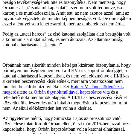
besúgó tevékenységének hiteles bizonyítéka. Nem mentség, hogy
Orbán csak „társadalmi kapcsolat”, ezért nem volt fedőneve, 6-os
kartonja és munkadossziéja. Amit tett, az nem azonos azzal, amit az
ügynökök végeztek, de mindenképpen besúgás volt. De önmagában
ezzel a ténnyel sem lehet zsarolni, mert az emberek ezt nem értik.
Pedig az „utcai harcos” az első katonai szolgálata alatt besúgója volt
a kommunista diktatúrának, és nem áldozata. Az állambiztonság
katonai elhárításának „jelentett”.
Orbánnak nem sikerült minden kétséget kizáróan bizonyítania, hogy
bármilyen minőségben nem volt a III/IV-es Csoportfőnökséggel, a
katonai elhárítással kapcsolatban, és nem volt előzménye a III/III-as
sikertelen beszervezési kísérletének, mert arra vonatkozóan nem
mutatott be cáfoló bizonyítékot. Ezt
Rainer M. János történész is
megerősítette az Orbán ügynökmúltjával kapcsolatos vita
és a
fellelhető dokumentumok alapján. A III/III-as beszervezési kísérlet
közvetlenül a leszerelés után inkább megerősíti a kapcsolatot, mint
nem. Anélkül előkészítetlen lett volna a kísérlet.
Az figyelemre méltó, hogy Simicska Lajos az oroszokhoz való
közeledése miatt fordult Orbán ellen, ő ezt már 2015-ben azzal hozta
kapcsolatba, hogy Orbán kapcsolatban volt a katonai elhárítással,