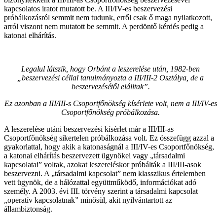
kapcsolatos iratot mutatott be. A III/IV-es beszervezési
próbálkozásról semmit nem tudunk, erről csak ő maga nyilatkozott,
arról viszont nem mutatott be semmit. A perdöntő kérdés pedig a
katonai elhárítás.
Legalul látszik, hogy Orbánt a leszerelése után, 1982-ben
„beszervezési céllal tanulmányozta a III/III-2 Osztálya, de a
beszervezésétől elálltak”.
Ez azonban a III/III-s Csoportfőnökség kísérlete volt, nem a III/IV-es
Csoportfőnökség próbálkozása.
A leszerelése utáni beszervezési kísérlet már a III/III-as
Csoportfőnökség sikertelen próbálkozása volt. Ez összefügg azzal a
gyakorlattal, hogy akik a katonaságnál a III/IV-es Csoportfőnökség,
a katonai elhárítás beszervezett ügynökei vagy „társadalmi
kapcsolatai” voltak, azokat leszereléskor próbálták a III/III-asok
beszervezni. A „társadalmi kapcsolat” nem klasszikus értelemben
vett ügynök, de a hálózattal együttműködő, információkat adó
személy. A 2003. évi III. törvény szerint a társadalmi kapcsolat
„operatív kapcsolatnak” minősül, akit nyilvántartott az
állambiztonság.