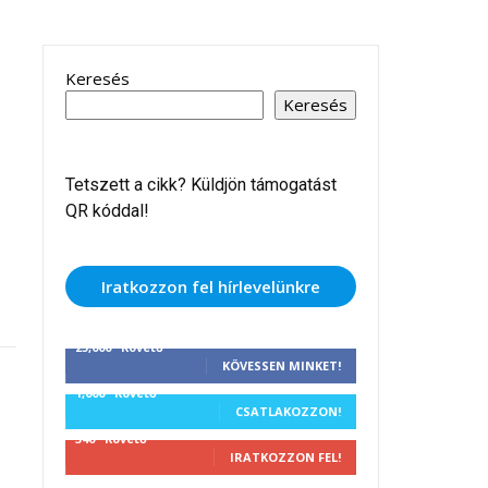
Keresés
Keresés
Tetszett a cikk? Küldjön támogatást
QR kóddal!
Iratkozzon fel hírlevelünkre
25,000
Követő
KÖVESSEN MINKET!
1,000
Követő
CSATLAKOZZON!
340
Követő
IRATKOZZON FEL!