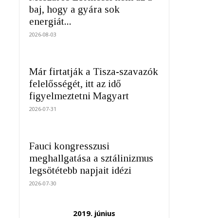
baj, hogy a gyára sok
energiát...
2026-08-03
Már firtatják a Tisza-szavazók
felelősségét, itt az idő
figyelmeztetni Magyart
2026-07-31
Fauci kongresszusi
meghallgatása a sztálinizmus
legsötétebb napjait idézi
2026-07-30
2019. június