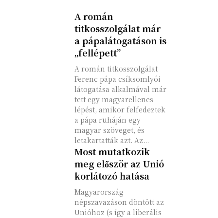
A román
titkosszolgálat már
a pápalátogatáson is
„fellépett”
A román titkosszolgálat
Ferenc pápa csíksomlyói
látogatása alkalmával már
tett egy magyarellenes
lépést, amikor felfedeztek
a pápa ruháján egy
magyar szöveget, és
letakartatták azt. Az...
Most mutatkozik
meg először az Unió
korlátozó hatása
Magyarország
népszavazáson döntött az
Unióhoz (s így a liberális