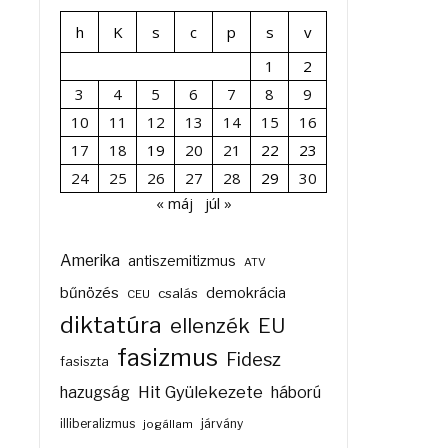
h
K
s
c
p
s
v
1
2
3
4
5
6
7
8
9
10
11
12
13
14
15
16
17
18
19
20
21
22
23
24
25
26
27
28
29
30
« máj
júl »
Amerika
antiszemitizmus
ATV
bűnözés
demokrácia
csalás
CEU
diktatúra
ellenzék
EU
fasizmus
Fidesz
fasiszta
Hit Gyülekezete
hazugság
háború
illiberalizmus
járvány
jogállam