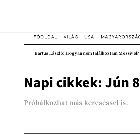
FŐOLDAL
VILÁG
USA
MAGYARORSZÁ
Bartus László: Hogyan nem találkoztam Messivel?
Napi cikkek: Jún 8
Próbálkozhat más kereséssel is: