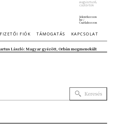
augusztus6,
csütörtök
Jelentkezzen
be /
Csatlakozzon
FIZETŐI FIÓK
TÁMOGATÁS
KAPCSOLAT
artus László: Magyar győzött, Orbán megmenekült
Keresés