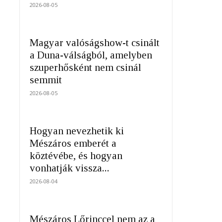
2026-08-05
Magyar valóságshow-t csinált
a Duna-válságból, amelyben
szuperhősként nem csinál
semmit
2026-08-05
Hogyan nevezhetik ki
Mészáros emberét a
köztévébe, és hogyan
vonhatják vissza...
2026-08-04
Mészáros Lőrinccel nem az a