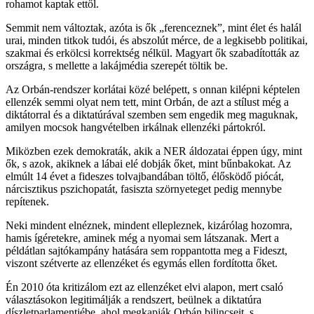
rohamot kaptak ettől.
Semmit nem változtak, azóta is ők „ferenceznek”, mint élet és halál
urai, minden titkok tudói, és abszolút mérce, de a legkisebb politikai,
szakmai és erkölcsi korrektség nélkül. Magyart ők szabadították az
országra, s mellette a lakájmédia szerepét töltik be.
Az Orbán-rendszer korlátai közé belépett, s onnan kilépni képtelen
ellenzék semmi olyat nem tett, mint Orbán, de azt a stílust még a
diktátorral és a diktatúrával szemben sem engedik meg maguknak,
amilyen mocsok hangvételben irkálnak ellenzéki pártokról.
Miközben ezek demokraták, akik a NER áldozatai éppen úgy, mint
ők, s azok, akiknek a lábai elé dobják őket, mint bűnbakokat. Az
elmúlt 14 évet a fideszes tolvajbandában töltő, élősködő piócát,
nárcisztikus pszichopatát, fasiszta szörnyeteget pedig mennybe
repítenek.
Neki mindent elnéznek, mindent ellepleznek, kizárólag hozomra,
hamis ígéretekre, aminek még a nyomai sem látszanak. Mert a
példátlan sajtókampány hatására sem roppantotta meg a Fideszt,
viszont szétverte az ellenzéket és egymás ellen fordította őket.
Én 2010 óta kritizálom ezt az ellenzéket elvi alapon, mert csaló
választásokon legitimálják a rendszert, beülnek a diktatúra
díszletparlamentjébe, ahol megkapják Orbán bilincseit, s