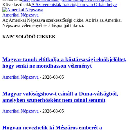
Következő cikk
A Szuverenisták frakciójában van Orbán helye
Amerikai Népszava
Az Amerikai Népszava szerkesztőségi cikke. Az írás az Amerikai
Népszava véleményét és álláspontját tükrözi.
KAPCSOLÓDÓ CIKKEK
Magyar tanul: eltitkolja a köztársasági elnökjelöltet,
hogy senki ne mondhasson véleményt
Amerikai Népszava
-
2026-08-05
Magyar valóságshow-t csinált a Duna-válságból,
amelyben szuperhősként nem csinál semmit
Amerikai Népszava
-
2026-08-05
Hogyan nevezhetik ki Mészáros emberét a