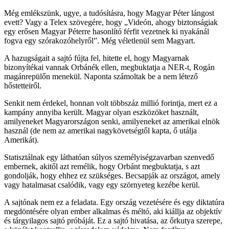
Még emlékszünk, ugye, a tudósításra, hogy Magyar Péter lángost
evett? Vagy a Telex szövegére, hogy „Videón, ahogy biztonságiak
egy erősen Magyar Péterre hasonlító férfit vezetnek ki nyakánál
fogva egy szórakozóhelyről”. Még véletlenül sem Magyart.
A hazugságait a sajtó fújta fel, hitette el, hogy Magyarnak
bizonyítékai vannak Orbánék ellen, megbuktatja a NER-t, Rogán
magánrepülőn menekül. Naponta számoltak be a nem létező
hőstetteiről.
Senkit nem érdekel, honnan volt többszáz millió forintja, mert ez a
kampány annyiba került. Magyar olyan eszközöket használt,
amilyeneket Magyarországon senki, amilyeneket az amerikai elnök
használ (de nem az amerikai nagykövetségtől kapta, ő utálja
Amerikát).
Statisztálnak egy láthatóan súlyos személyiségzavarban szenvedő
embernek, akitől azt remélik, hogy Orbánt megbuktatja, s azt
gondolják, hogy ehhez ez szükséges. Becsapják az országot, amely
vagy hatalmasat csalódik, vagy egy szörnyeteg kezébe kerül.
A sajtónak nem ez a feladata. Egy ország vezetésére és egy diktatúra
megdöntésére olyan ember alkalmas és méltó, aki kiállja az objektív
és tárgyilagos sajtó próbáját. Ez a sajtó hivatása, az őrkutya szerepe,