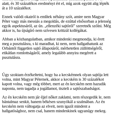
alatt, és 30 százalékos eredményt ért el, míg azok együtt alig lépték
át a 10 százalékot.
Ennek valódi okairól is említek néhány szót, amire nem Magyar
Péter vagy más messiás a megoldás, de ezúttal elsősorban a jelenség
egyik aspektusáról, az ún. „ellenzéki sajtóról” szeretnék szólni. Még
akkor is, ha újságíró nem szívesen kritizál kollégákat.
Abban a közhangulatban, amikor mindenki megmondja, ki érett
meg a pusztulásra, s ki maradhat, ki nem, nem hallgathatunk az
Orbántól független sajtó állapotáról, mérhetetlen züllöttségéről,
etikátlan romlottságáról, amely legalább annyira megérett a
pusztulásra.
Úgy szoktam érzékeltetni, hogy ha a kecskémnek olyan sajtója lett
volna, mint Magyar Péternek, akkor a kecském is 30 százalékot
kapott volna, vagy még többet, mert az én kecském nem hazudik
naponta, nem tagadja a jogállamot, tiszteli a sajtószabadságot.
Az én kecském nem jár éjjel nőket zaklatni, nem részegedik le, nem
bántalmaz senkit, hanem békésen szunyókál a szalmában. Az én
kecském nem váltogatja az elveit, nem igazít mindent a
hallgatósághoz, nem csal, hanem mindenkinek ugyanúgy mekeg.