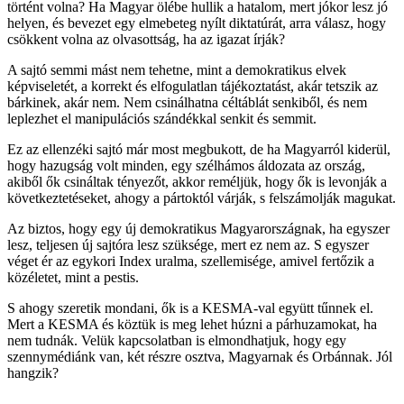
történt volna? Ha Magyar ölébe hullik a hatalom, mert jókor lesz jó
helyen, és bevezet egy elmebeteg nyílt diktatúrát, arra válasz, hogy
csökkent volna az olvasottság, ha az igazat írják?
A sajtó semmi mást nem tehetne, mint a demokratikus elvek
képviseletét, a korrekt és elfogulatlan tájékoztatást, akár tetszik az
bárkinek, akár nem. Nem csinálhatna céltáblát senkiből, és nem
leplezhet el manipulációs szándékkal senkit és semmit.
Ez az ellenzéki sajtó már most megbukott, de ha Magyarról kiderül,
hogy hazugság volt minden, egy szélhámos áldozata az ország,
akiből ők csináltak tényezőt, akkor reméljük, hogy ők is levonják a
következtetéseket, ahogy a pártoktól várják, s felszámolják magukat.
Az biztos, hogy egy új demokratikus Magyarországnak, ha egyszer
lesz, teljesen új sajtóra lesz szüksége, mert ez nem az. S egyszer
véget ér az egykori Index uralma, szellemisége, amivel fertőzik a
közéletet, mint a pestis.
S ahogy szeretik mondani, ők is a KESMA-val együtt tűnnek el.
Mert a KESMA és köztük is meg lehet húzni a párhuzamokat, ha
nem tudnák. Velük kapcsolatban is elmondhatjuk, hogy egy
szennymédiánk van, két részre osztva, Magyarnak és Orbánnak. Jól
hangzik?