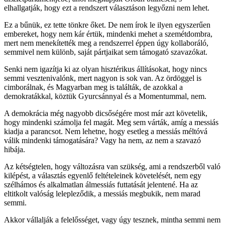
elhallgatják, hogy ezt a rendszert választáson legyőzni nem lehet.
Ez a bűnük, ez tette tönkre őket. De nem írok le ilyen egyszerűen
embereket, hogy nem kár értük, mindenki mehet a szemétdombra,
mert nem menekítették meg a rendszerrel éppen úgy kollaboráló,
semmivel nem különb, saját pártjaikat sem támogató szavazókat.
Senki nem igazítja ki az olyan hisztérikus állításokat, hogy nincs
semmi vesztenivalónk, mert nagyon is sok van. Az ördöggel is
cimborálnak, és Magyarban meg is találták, de azokkal a
demokratákkal, köztük Gyurcsánnyal és a Momentummal, nem.
A demokrácia még nagyobb dicsőségére most már azt követelik,
hogy mindenki számolja fel magát. Meg sem várták, amíg a messiás
kiadja a parancsot. Nem lehetne, hogy esetleg a messiás méltóvá
válik mindenki támogatására? Vagy ha nem, az nem a szavazó
hibája.
Az kétségtelen, hogy változásra van szükség, ami a rendszerből való
kilépést, a választás egyenlő feltételeinek követelését, nem egy
szélhámos és alkalmatlan álmessiás futtatását jelentené. Ha az
eltitkolt valóság lelepleződik, a messiás megbukik, nem marad
semmi.
Akkor vállalják a felelősséget, vagy úgy tesznek, mintha semmi nem