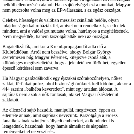
nélküli ellenőrzésén alapul. Ha a sajtó elvégzi ezt a munkát, Magyar
nem puccsolta volna meg az EP-választást, s az egész országot.
Celebet, hírességet és valóban messiást csináltak belőle, olyan
tulajdonságokkal ruházták fel, amivel nem rendelkezik, s elfedtek
mindent, ami a valóságot mutatta volna, hátrányos a megítélésének.
Nem megvédték, hanem kiszolgáltatták neki az országot.
Bagatellizálták, amikor a Kreml-propagandát adta elő a
Klubrádióban. Arról nem beszélve, ahogy Bolgár György
szerelmesen búg Magyar Péternek, kifejezve csodálatát, a
különleges megtiszteltetést, hogy a jelenlétében fürödhet, egyetlen
épeszű kérdéssel sem zavarva.
Ha Magyar garázdálkodik egy éjszakai szórakozóhelyen, nőket
zaklat, férfiakat pofoz, ahol biztonsági őröknek kell kidobni, akkor a
444 szerint „balhéba keveredett”, mint egy ártatlan áldozat. A
sajtónak nem azok a nők fontosak, akiket Magyar ízléstelenül
zaklatott.
Az ellenzéki sajtó hazudik, manipulál, megtéveszt, éppen az
ellentéte annak, amit sajtónak nevezünk. Kiszolgálja a Fidesz
fanatikusainak szintjére süllyedt embereket, akik mindent is
letagadnak, hazudnak, hogy hamis álmaikat és alaptalan
reményeiket el ne veszítsék.