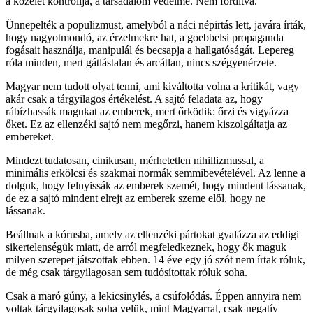
a közélet kontrollja, a társadalom védelme. Nem fordítva.
Ünnepelték a populizmust, amelyból a náci népirtás lett, javára írták,
hogy nagyotmondó, az érzelmekre hat, a goebbelsi propaganda
fogásait használja, manipulál és becsapja a hallgatóságát. Lepereg
róla minden, mert gátlástalan és arcátlan, nincs szégyenérzete.
Magyar nem tudott olyat tenni, ami kiváltotta volna a kritikát, vagy
akár csak a tárgyilagos értékelést. A sajtó feladata az, hogy
rábízhassák magukat az emberek, mert őrködik: őrzi és vigyázza
őket. Ez az ellenzéki sajtó nem megőrzi, hanem kiszolgáltatja az
embereket.
Mindezt tudatosan, cinikusan, mérhetetlen nihillizmussal, a
minimális erkölcsi és szakmai normák semmibevételével. Az lenne a
dolguk, hogy felnyissák az emberek szemét, hogy mindent lássanak,
de ez a sajtó mindent elrejt az emberek szeme elől, hogy ne
lássanak.
Beállnak a kórusba, amely az ellenzéki pártokat gyalázza az eddigi
sikertelenségük miatt, de arról megfeledkeznek, hogy ők maguk
milyen szerepet játszottak ebben. 14 éve egy jó szót nem írtak róluk,
de még csak tárgyilagosan sem tudósítottak róluk soha.
Csak a maró gúny, a lekicsinylés, a csúfolódás. Éppen annyira nem
voltak tárgyilagosak soha velük, mint Magyarral, csak negatív