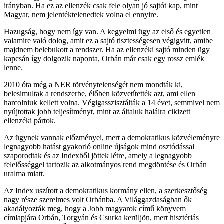
irányban. Ha ez az ellenzék csak fele olyan jó sajtót kap, mint
Magyar, nem jelentéktelenedtek volna el ennyire.
Hazugság, hogy nem így van. A kegyelmi ügy az első és egyetlen
valamire való dolog, amit ez a sajtó tisztességesen végigvitt, amibe
majdnem belebukott a rendszer. Ha az ellenzéki sajtó minden ügy
kapcsán így dolgozik naponta, Orbán már csak egy rossz emlék
lenne.
2010 óta még a NER törvénytelenségét nem mondták ki,
belesimultak a rendszerbe, élőben közvetítették azt, ami ellen
harcolniuk kellett volna. Végigasszisztálták a 14 évet, semmivel nem
nyújtottak jobb teljesítményt, mint az általuk halálra cikizett
ellenzéki pártok.
Az ügynek vannak előzményei, mert a demokratikus közvéleményre
legnagyobb hatást gyakorló online újságok mind osztódással
szaporodtak és az Indexből jöttek létre, amely a legnagyobb
felelősséggel tartozik az alkotmányos rend megdöntése és Orbán
uralma miatt.
Az Index uszított a demokratikus kormány ellen, a szerkesztőség
nagy része szerelmes volt Orbánba. A Világgazdaságban ők
akadályozták meg, hogy a Jobb magyarok című könyvem
címlapjára Orbán, Torgyán és Csurka kerüljön, mert hisztériás