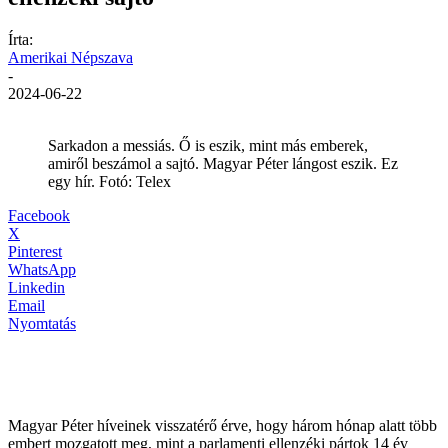
Írta:
Amerikai Népszava
-
2024-06-22
Sarkadon a messiás. Ő is eszik, mint más emberek,
amiről beszámol a sajtó. Magyar Péter lángost eszik. Ez
egy hír. Fotó: Telex
Facebook
X
Pinterest
WhatsApp
Linkedin
Email
Nyomtatás
Magyar Péter híveinek visszatérő érve, hogy három hónap alatt több
embert mozgatott meg, mint a parlamenti ellenzéki pártok 14 év