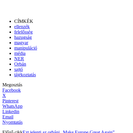
CÍMKÉK
ellenzék
felelősség
hazugság
magyar
manipuláció
média
NER
Orbán
sajtó
tájékoztatás
Megosztás
Facebook
X
Pinterest
WhatsApp
Linkedin
Email
Nyomtatás
Előző cikk
Ezt jelenti az orbáni „Make Europe Great Again”