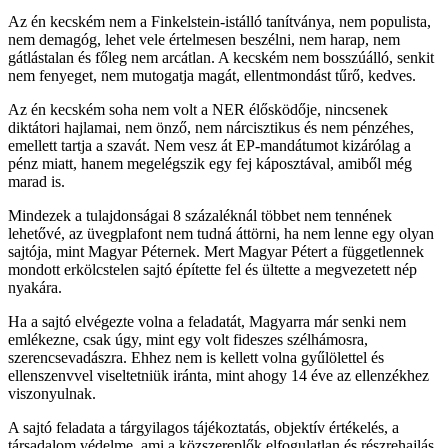
Az én kecském nem a Finkelstein-istálló tanítványa, nem populista,
nem demagóg, lehet vele értelmesen beszélni, nem harap, nem
gátlástalan és főleg nem arcátlan. A kecském nem bosszúálló, senkit
nem fenyeget, nem mutogatja magát, ellentmondást tűrő, kedves.
Az én kecském soha nem volt a NER élősködője, nincsenek
diktátori hajlamai, nem önző, nem nárcisztikus és nem pénzéhes,
emellett tartja a szavát. Nem vesz át EP-mandátumot kizárólag a
pénz miatt, hanem megelégszik egy fej káposztával, amiből még
marad is.
Mindezek a tulajdonságai 8 százaléknál többet nem tennének
lehetővé, az üvegplafont nem tudná áttörni, ha nem lenne egy olyan
sajtója, mint Magyar Péternek. Mert Magyar Pétert a függetlennek
mondott erkölcstelen sajtó építette fel és ültette a megvezetett nép
nyakára.
Ha a sajtó elvégezte volna a feladatát, Magyarra már senki nem
emlékezne, csak úgy, mint egy volt fideszes szélhámosra,
szerencsevadászra. Ehhez nem is kellett volna gyűlölettel és
ellenszenvvel viseltetniük iránta, mint ahogy 14 éve az ellenzékhez
viszonyulnak.
A sajtó feladata a tárgyilagos tájékoztatás, objektív értékelés, a
társadalom védelme, ami a közszereplők elfogulatlan és részrehajlás