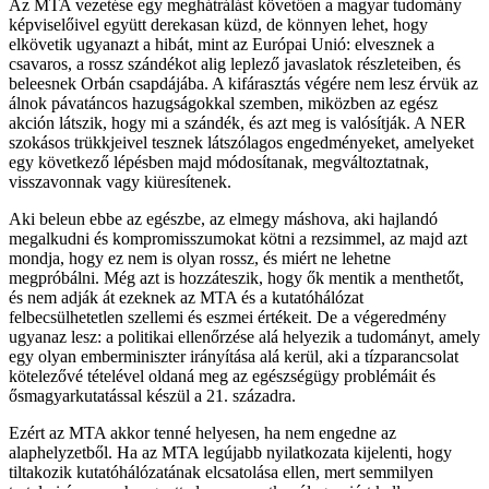
Az MTA vezetése egy meghátrálást követően a magyar tudomány
képviselőivel együtt derekasan küzd, de könnyen lehet, hogy
elkövetik ugyanazt a hibát, mint az Európai Unió: elvesznek a
csavaros, a rossz szándékot alig leplező javaslatok részleteiben, és
beleesnek Orbán csapdájába. A kifárasztás végére nem lesz érvük az
álnok pávatáncos hazugságokkal szemben, miközben az egész
akción látszik, hogy mi a szándék, és azt meg is valósítják. A NER
szokásos trükkjeivel tesznek látszólagos engedményeket, amelyeket
egy következő lépésben majd módosítanak, megváltoztatnak,
visszavonnak vagy kiüresítenek.
Aki beleun ebbe az egészbe, az elmegy máshova, aki hajlandó
megalkudni és kompromisszumokat kötni a rezsimmel, az majd azt
mondja, hogy ez nem is olyan rossz, és miért ne lehetne
megpróbálni. Még azt is hozzáteszik, hogy ők mentik a menthetőt,
és nem adják át ezeknek az MTA és a kutatóhálózat
felbecsülhetetlen szellemi és eszmei értékeit. De a végeredmény
ugyanaz lesz: a politikai ellenőrzése alá helyezik a tudományt, amely
egy olyan emberminiszter irányítása alá kerül, aki a tízparancsolat
kötelezővé tételével oldaná meg az egészségügy problémáit és
ősmagyarkutatással készül a 21. századra.
Ezért az MTA akkor tenné helyesen, ha nem engedne az
alaphelyzetből. Ha az MTA legújabb nyilatkozata kijelenti, hogy
tiltakozik kutatóhálózatának elcsatolása ellen, mert semmilyen