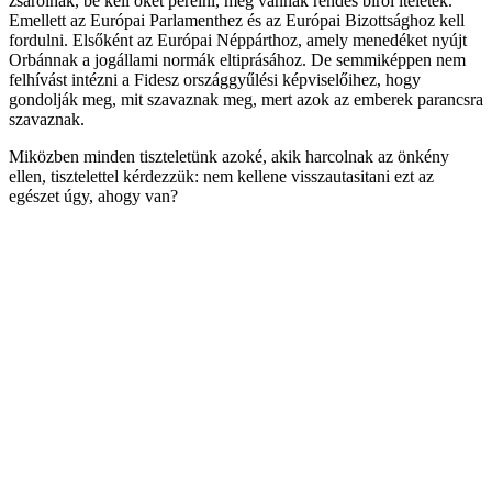
zsarolnak, be kell őket perelni, még vannak rendes bírói ítéletek.
Emellett az Európai Parlamenthez és az Európai Bizottsághoz kell
fordulni. Elsőként az Európai Néppárthoz, amely menedéket nyújt
Orbánnak a jogállami normák eltiprásához. De semmiképpen nem
felhívást intézni a Fidesz országgyűlési képviselőihez, hogy
gondolják meg, mit szavaznak meg, mert azok az emberek parancsra
szavaznak.
Miközben minden tiszteletünk azoké, akik harcolnak az önkény
ellen, tisztelettel kérdezzük: nem kellene visszautasitani ezt az
egészet úgy, ahogy van?