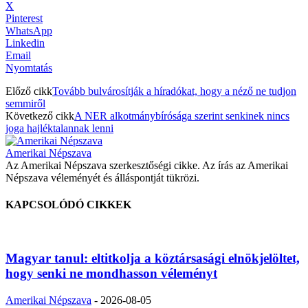
X
Pinterest
WhatsApp
Linkedin
Email
Nyomtatás
Előző cikk
Tovább bulvárosítják a híradókat, hogy a néző ne tudjon
semmiről
Következő cikk
A NER alkotmánybírósága szerint senkinek nincs
joga hajléktalannak lenni
Amerikai Népszava
Az Amerikai Népszava szerkesztőségi cikke. Az írás az Amerikai
Népszava véleményét és álláspontját tükrözi.
KAPCSOLÓDÓ CIKKEK
Magyar tanul: eltitkolja a köztársasági elnökjelöltet,
hogy senki ne mondhasson véleményt
Amerikai Népszava
-
2026-08-05