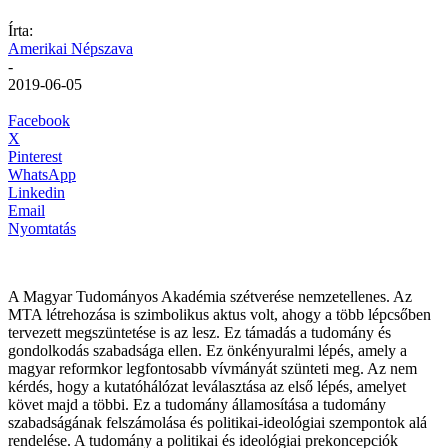
Írta:
Amerikai Népszava
-
2019-06-05
Facebook
X
Pinterest
WhatsApp
Linkedin
Email
Nyomtatás
A Magyar Tudományos Akadémia szétverése nemzetellenes. Az
MTA létrehozása is szimbolikus aktus volt, ahogy a több lépcsőben
tervezett megszüntetése is az lesz. Ez támadás a tudomány és
gondolkodás szabadsága ellen. Ez önkényuralmi lépés, amely a
magyar reformkor legfontosabb vívmányát szünteti meg. Az nem
kérdés, hogy a kutatóhálózat leválasztása az első lépés, amelyet
követ majd a többi. Ez a tudomány államosítása a tudomány
szabadságának felszámolása és politikai-ideológiai szempontok alá
rendelése. A tudomány a politikai és ideológiai prekoncepciók