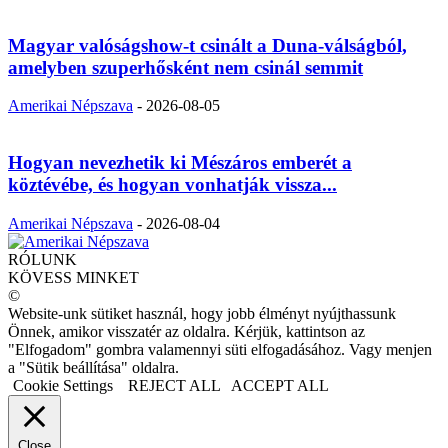
Magyar valóságshow-t csinált a Duna-válságból,
amelyben szuperhősként nem csinál semmit
Amerikai Népszava
-
2026-08-05
Hogyan nevezhetik ki Mészáros emberét a
köztévébe, és hogyan vonhatják vissza...
Amerikai Népszava
-
2026-08-04
RÓLUNK
KÖVESS MINKET
©
Website-unk sütiket használ, hogy jobb élményt nyújthassunk
Önnek, amikor visszatér az oldalra. Kérjük, kattintson az
"Elfogadom" gombra valamennyi süti elfogadásához. Vagy menjen
a "Sütik beállítása" oldalra.
Cookie Settings
REJECT ALL
ACCEPT ALL
Close