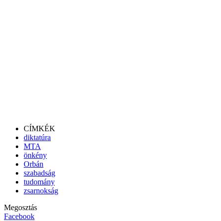
CÍMKÉK
diktatúra
MTA
önkény
Orbán
szabadság
tudomány
zsarnokság
Megosztás
Facebook