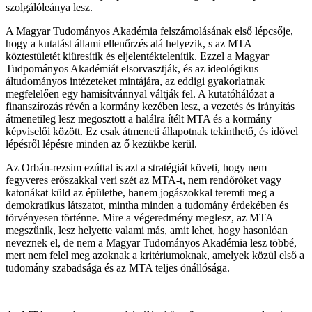
szolgálóleánya lesz.
A Magyar Tudományos Akadémia felszámolásának első lépcsője,
hogy a kutatást állami ellenőrzés alá helyezik, s az MTA
köztestületét kiüresítik és eljelentéktelenítik. Ezzel a Magyar
Tudpományos Akadémiát elsorvasztják, és az ideológikus
áltudományos intézeteket mintájára, az eddigi gyakorlatnak
megfelelően egy hamisítvánnyal váltják fel. A kutatóhálózat a
finanszírozás révén a kormány kezében lesz, a vezetés és irányítás
átmenetileg lesz megosztott a halálra ítélt MTA és a kormány
képviselői között. Ez csak átmeneti állapotnak tekinthető, és idővel
lépésről lépésre minden az ő kezükbe kerül.
Az Orbán-rezsim ezúttal is azt a stratégiát követi, hogy nem
fegyveres erőszakkal veri szét az MTA-t, nem rendőröket vagy
katonákat küld az épületbe, hanem jogászokkal teremti meg a
demokratikus látszatot, mintha minden a tudomány érdekében és
törvényesen történne. Mire a végeredmény meglesz, az MTA
megszűnik, lesz helyette valami más, amit lehet, hogy hasonlóan
neveznek el, de nem a Magyar Tudományos Akadémia lesz többé,
mert nem felel meg azoknak a kritériumoknak, amelyek közül első a
tudomány szabadsága és az MTA teljes önállósága.