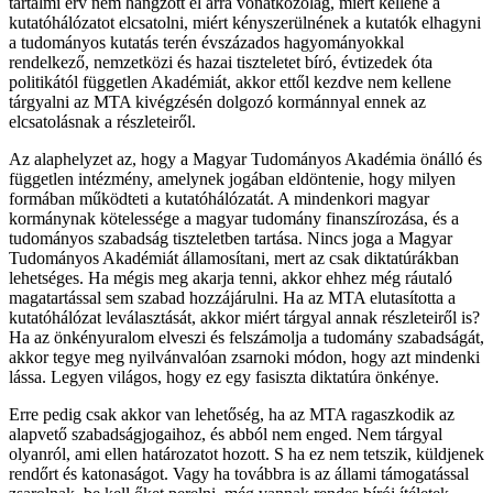
tartalmi érv nem hangzott el arra vonatkozólag, miért kellene a
kutatóhálózatot elcsatolni, miért kényszerülnének a kutatók elhagyni
a tudományos kutatás terén évszázados hagyományokkal
rendelkező, nemzetközi és hazai tiszteletet bíró, évtizedek óta
politikától független Akadémiát, akkor ettől kezdve nem kellene
tárgyalni az MTA kivégzésén dolgozó kormánnyal ennek az
elcsatolásnak a részleteiről.
Az alaphelyzet az, hogy a Magyar Tudományos Akadémia önálló és
független intézmény, amelynek jogában eldöntenie, hogy milyen
formában működteti a kutatóhálózatát. A mindenkori magyar
kormánynak kötelessége a magyar tudomány finanszírozása, és a
tudományos szabadság tiszteletben tartása. Nincs joga a Magyar
Tudományos Akadémiát államosítani, mert az csak diktatúrákban
lehetséges. Ha mégis meg akarja tenni, akkor ehhez még ráutaló
magatartással sem szabad hozzájárulni. Ha az MTA elutasította a
kutatóhálózat leválasztását, akkor miért tárgyal annak részleteiről is?
Ha az önkényuralom elveszi és felszámolja a tudomány szabadságát,
akkor tegye meg nyilvánvalóan zsarnoki módon, hogy azt mindenki
lássa. Legyen világos, hogy ez egy fasiszta diktatúra önkénye.
Erre pedig csak akkor van lehetőség, ha az MTA ragaszkodik az
alapvető szabadságjogaihoz, és abból nem enged. Nem tárgyal
olyanról, ami ellen határozatot hozott. S ha ez nem tetszik, küldjenek
rendőrt és katonaságot. Vagy ha továbbra is az állami támogatással