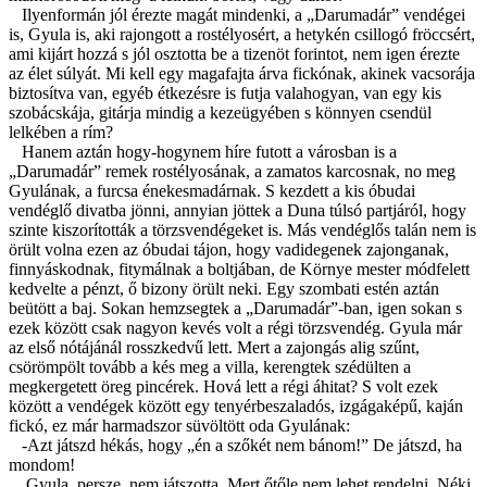
Ilyenformán jól érezte magát mindenki, a „Darumadár” vendégei
is, Gyula is, aki rajongott a rostélyosért, a hetykén csillogó fröccsért,
ami kijárt hozzá s jól osztotta be a tizenöt forintot, nem igen érezte
az élet súlyát. Mi kell egy magafajta árva fickónak, akinek vacsorája
biztosítva van, egyéb étkezésre is futja valahogyan, van egy kis
szobácskája, gitárja mindig a kezeügyében s könnyen csendül
lelkében a rím?
Hanem aztán hogy-hogynem híre futott a városban is a
„Darumadár” remek rostélyosának, a zamatos karcosnak, no meg
Gyulának, a furcsa énekesmadárnak. S kezdett a kis óbudai
vendéglő divatba jönni, annyian jöttek a Duna túlsó partjáról, hogy
szinte kiszorították a törzsvendégeket is. Más vendéglős talán nem is
örült volna ezen az óbudai tájon, hogy vadidegenek zajonganak,
finnyáskodnak, fitymálnak a boltjában, de Környe mester módfelett
kedvelte a pénzt, ő bizony örült neki. Egy szombati estén aztán
beütött a baj. Sokan hemzsegtek a „Darumadár”-ban, igen sokan s
ezek között csak nagyon kevés volt a régi törzsvendég. Gyula már
az első nótájánál rosszkedvű lett. Mert a zajongás alig szűnt,
csörömpölt tovább a kés meg a villa, kerengtek szédülten a
megkergetett öreg pincérek. Hová lett a régi áhitat? S volt ezek
között a vendégek között egy tenyérbeszaladós, izgágaképű, kaján
fickó, ez már harmadszor süvöltött oda Gyulának:
-Azt játszd hékás, hogy „én a szőkét nem bánom!” De játszd, ha
mondom!
Gyula, persze, nem játszotta. Mert őtőle nem lehet rendelni. Néki