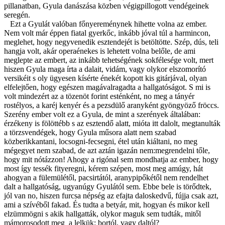
pillanatban, Gyula danászása közben végigpillogott vendégeinek
seregén.
Ezt a Gyulát valóban főnyereménynek hihette volna az ember.
Nem volt már éppen fiatal gyerkőc, inkább jóval túl a harmincon,
meglehet, hogy negyvenedik esztendejét is betöltötte. Szép, dús, teli
hangja volt, akár operaénekes is lehetett volna belőle, de ami
meglepte az embert, az inkább tehetségének sokfélesége volt, mert
hiszen Gyula maga írta a dalait, vidám, vagy olykor elszomorító
versikéit s oly ügyesen kísérte énekét kopott kis gitárjával, olyan
elfelejtően, hogy egészen magávalragadta a hallgatóságot. S mi is
volt mindezért az a tözenöt forint esténként, no meg a tányér
rostélyos, a karéj kenyér és a pezsdülő aranyként gyöngyöző fröccs.
Szerény ember volt ez a Gyula, de mint a szerények általában:
érzékeny is fölöttébb s az esztendő alatt, mióta itt dalolt, megtanulták
a törzsvendégek, hogy Gyula műsora alatt nem szabad
közberikkantani, locsogni-fecsegni, étel után kiáltani, no meg
mégegyet nem szabad, de azt aztán igazán nem:megrendelni tőle,
hogy mit nótázzon! Ahogy a rigónal sem mondhatja az ember, hogy
most így tessék fityeregni, kérem szépen, most meg amúgy, hát
ahogyan a fülemülétől, pacsirtától, aranypipőkétől nem rendelhet
dalt a hallgatóság, ugyanúgy Gyulától sem. Ebbe bele is törődtek,
jól van no, hiszen furcsa népség az efajta daloskedvű, fújja csak azt,
ami a szívéből fakad. És tudta a betyár, mit, hogyan és mikor kell
elzümmögni s akik hallgatták, olykor maguk sem tudták, mitől
mámorosodott meg a lelkük: bortól, vagy daltól?