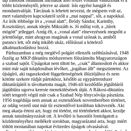
lap második oldalának harmadik alsó részét vonallal választoták el a
többi közleménytől, jelezve az alanti írás egyéni hangját és
mondanivalóját. Tárcának is lehetett nevezni, de mégsem volt az,
mert valamilyen kapcsolatról szólt a „mai nappal”, sőt, a napokkal.
Az írók többsége írt a „vonal alatt”, Bródy Sándor, Karinthy,
Kosztolányi, annak idején Mikszáth is. Jó műfaj volt, a „hírek
mögött” jelleggel. Amíg élt, a „vonal alatt” elnevezésnek megnőtt a
jelentősége, mint ahogyan magának a vonal szónak is, amiből
parancs lett, sőt még inkább ukáz, előírással a kötelező
alkalmazkodáshoz hozzá.
Párhuzamban a még meglévő polgári ellenzék széthúzásával, 1948
őszéig az MKP diktatúra módszeresen fölszámolta Magyarországon
a szabad sajtót. Újságokat nem tiltott be, „csak” államosított és akkor
mint már saját tulajdonában lévőket, „jogában állt” megszüntetni. Az
újságíró, aki ragaszkodott függetlenségének illúziójához és nem
kötötte szekere rúdját pártokhoz, később az egypártrendszer
diktatúrájától is távoltartotta magát, 1946-tól kezdődőn jégtábláról
jágtáblára ugorva kereste menekülésének útját. A Rákosi-diktatúra
sötét tengerét végül már csak a Szabad Nép fénycsóvája pásztázta.
1956 tragédiája nem annak az esztendőnek novemberében történet,
az odáig vezető utat már tíz esztendővel korábban kikövezték. Aki
meg akarja érteni azt, hogy mi történt, mi történhetett akkor, kezdje
annak tanulmányozását ott. A levélíró is hasonlót fontolgatott a
közldeményéhez mellékelt sorokban, magyarázatul arra, hogy miért
töltött mostanában napokat évtizedes újságok olvasásával.