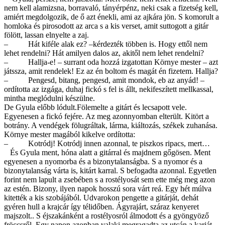
nem kell alamizsna, borravaló, tányérpénz, neki csak a fizetség kell,
amiért megdolgozik, de ő azt énekli, ami az ajkára jön. S komorult a
homloka és pirosodott az arca s a kis verset, amit suttogott a gitár
fölött, lassan elnyelte a zaj.
– Hát kiféle alak ez? –kérdezték többen is. Hogy ettől nem
lehet rendelni? Hát amilyen dalos az, akitől nem lehet rendelni?
– Hallja-e! – surrant oda hozzá izgatottan Környe mester – azt
játssza, amit rendelek! Ez az én boltom és magát én fizetem. Hallja?
– Pengesd, bitang, pengesd, amit mondok, eb az anyád! –
ordította az izgága, duhaj fickó s fel is állt, nekifeszített mellkassal,
mintha meglódulni készülne.
De Gyula előbb lódult.Fölemelte a gitárt és lecsapott vele.
Egyenesen a fickó fejére. Az meg azonnyomban elterült. Kitört a
botrány. A vendégek fölugráltak, lárma, kiáltozás, székek zuhanása.
Környe mester magából kikelve ordította:
– Kotródj! Kotródj innen azonnal, te piszkos ripacs, mert…
És Gyula ment, hóna alatt a gitárral és majdnem gőgösen. Ment
egyenesen a nyomorba és a bizonytalanságba. S a nyomor és a
bizonytalanság várta is, kitárt karral. S befogadta azonnal. Egyetlen
forint nem lapult a zsebében s a rostélyosát sem ette még meg azon
az estén. Bizony, ilyen napok hosszú sora várt reá. Egy hét múlva
kitették a kis szobájából. Udvarokon pengette a gitárját, dehát
gyéren hull a krajcár így télidőben. Ágyrajárt, száraz kenyeret
majszolt.. S éjszakánként a rostélyosról álmodott és a gyöngyöző
fröccsről. Egy napon azonban valaki megragadta az utcán a karját.