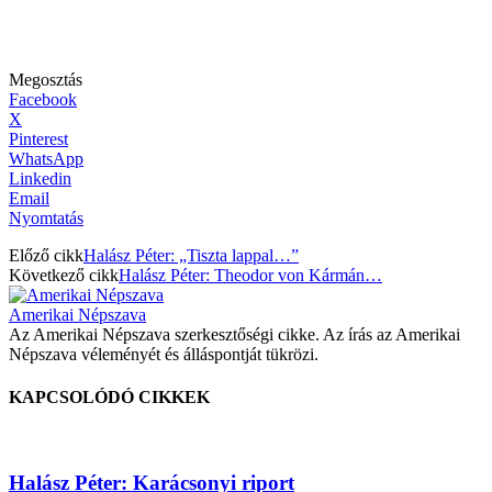
Megosztás
Facebook
X
Pinterest
WhatsApp
Linkedin
Email
Nyomtatás
Előző cikk
Halász Péter: „Tiszta lappal…”
Következő cikk
Halász Péter: Theodor von Kármán…
Amerikai Népszava
Az Amerikai Népszava szerkesztőségi cikke. Az írás az Amerikai
Népszava véleményét és álláspontját tükrözi.
KAPCSOLÓDÓ CIKKEK
Halász Péter: Karácsonyi riport