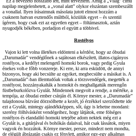
Ez a bevezető hosszabb lett, mint terveztem. Amíg a „Világ” című
napilap megjelenhetett, a „vonal alatt” olykor elszántan szembeszállt
a vonallal. Ilyen írásaimnak másolata jutott elmost hozzám a
csaknem hatvan esztendős múltból, közülük egyet – és szentül
ígérem, hogy csak ezt az egyetlen egyet – föltámasztok, aztán
nyugodjék békében, porladjon el együtt a többivel.
Rostélyos
Vajon ki lett volna illetékes eldönteni a kérdést, hogy az óbudai
„Darumadár” vendéglőnek a sajátosan elkészített, illatos-cigányos
rostélyos, a kedélyt melengető homoki borok, vagy pedig Gyula
énekes volt-e főbb vonzereje. Ki erre, ki arra esküdött, de annyi
bizonyos, hogy aki becsülte az egyiket, megbecsülte a másikat is. A
„Darumadár”-ban illemtudóak voltak a törzsvendégek, megették a
rostélyost, hozzányakalták a homokit és meghallgatták merengőn
füstbeburkolózva Gyulát. Mindennek megvolt a rendje, a mértéke, a
tempója, az óbudai ember csínján él. Környe mester, a „Darumadár”
tulajdonosa bízvást dörzsölhette a kezét, jó érzékkel szerződtette ide
ezt a Gyulát, mintegy ajándékképpen, sőt, úgy is lehetne mondani:
szerény fölhívásként vendégeihez, hogy látjátok, eme fölséges
rostélyos és elandalító homoki tetejébe adom nektek még ezt a
Gyulát is, a gitárjával és bohókás dalaival, hát csak lássátok, miyen
vagyok én hozzátok. Környe mester, persze, mindezt nem mondta,
de elégült ábrázatán csakis ez fénylett, amikor egy-egy alkalmas