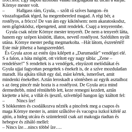
Környe mester volt.
– Hallgass rám, Gyula, – szólt rá szíves hangon- én
visszafogadlak téged, ha megembereled magad. A régi bér, a
rostélyos, a fröccs! De van ám egy kikötésem: nem akaratoskodsz,
nem gőgösködsz, elpengeted, amit rendelek. Csapj a tenyerembe.
Gyula csak nézte Környe mester tenyerét. De nem a tenyerét látta,
hanem egy szépen kisütött, illatos, nevető rostélyost. Szédülten nyúlt
utána. Környe mester pedig megmarkolta. –Hát látom, észretértél!
Este már jöhetsz a hangszereddel.
És Gyula azon az estén újra kilépett a „Darumadár” vendégei elé.
S a falon, a háta mögött, ott virított egy nagy tábla: „Zene –
rendelésre!” S rendeltek is a vendégek, elnyúzott melódiákat és
Gyula ujjai fagyottan pengettek s énekelt is, de a szíve mozdulatlan
maradt. Ha ajkára tólult egy dal, mást kértek, ismerőset, amit
mindenki énekelhet. Aztán leroskadt a söntésben az egyik asztalhoz
s az öreg pincér már hozta is a rostélyost. De Gyula arca mind
dermedtebb, mind rémültebb lett, keze remegni kezdett, aztán
kiejtette a kést, a villát és ijesztő, szívettépő hangon így kiáltott fel:
– Nincs íze!
S hökkenten és csodálkozva nézték a pincérek meg a csapos és
maga Környe mester is, amint szűkölve és vacogva iszkol kifelé az
ajtón, a hideg utcára és szüntelenül csak azt makogja riadtan és
hebegve és ziháló mellel:
– Nincs íze…nincs többé íze….