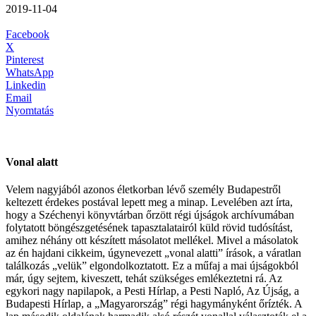
2019-11-04
Facebook
X
Pinterest
WhatsApp
Linkedin
Email
Nyomtatás
Vonal alatt
Velem nagyjából azonos életkorban lévő személy Budapestről
keltezett érdekes postával lepett meg a minap. Levelében azt írta,
hogy a Széchenyi könyvtárban őrzött régi újságok archívumában
folytatott böngészgetésének tapasztalatairól küld rövid tudósítást,
amihez néhány ott készített másolatot mellékel. Mivel a másolatok
az én hajdani cikkeim, úgynevezett „vonal alatti” írások, a váratlan
találkozás „velük” elgondolkoztatott. Ez a műfaj a mai újságokból
már, úgy sejtem, kiveszett, tehát szükséges emlékeztetni rá. Az
egykori nagy napilapok, a Pesti Hírlap, a Pesti Napló, Az Újság, a
Budapesti Hírlap, a „Magyarország” régi hagymányként őrízték. A