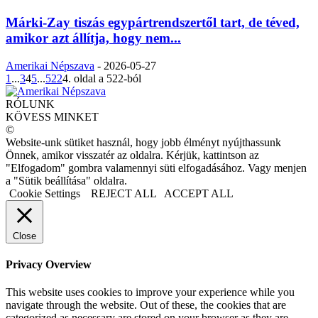
Márki-Zay tiszás egypártrendszertől tart, de téved,
amikor azt állítja, hogy nem...
Amerikai Népszava
-
2026-05-27
1
...
3
4
5
...
522
4. oldal a 522-ból
RÓLUNK
KÖVESS MINKET
©
Website-unk sütiket használ, hogy jobb élményt nyújthassunk
Önnek, amikor visszatér az oldalra. Kérjük, kattintson az
"Elfogadom" gombra valamennyi süti elfogadásához. Vagy menjen
a "Sütik beállítása" oldalra.
Cookie Settings
REJECT ALL
ACCEPT ALL
Close
Privacy Overview
This website uses cookies to improve your experience while you
navigate through the website. Out of these, the cookies that are
categorized as necessary are stored on your browser as they are