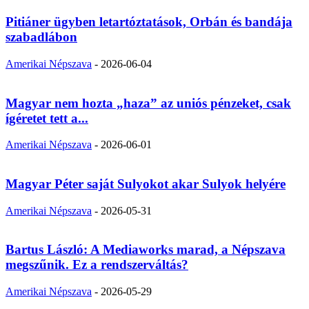
Pitiáner ügyben letartóztatások, Orbán és bandája
szabadlábon
Amerikai Népszava
-
2026-06-04
Magyar nem hozta „haza” az uniós pénzeket, csak
ígéretet tett a...
Amerikai Népszava
-
2026-06-01
Magyar Péter saját Sulyokot akar Sulyok helyére
Amerikai Népszava
-
2026-05-31
Bartus László: A Mediaworks marad, a Népszava
megszűnik. Ez a rendszerváltás?
Amerikai Népszava
-
2026-05-29