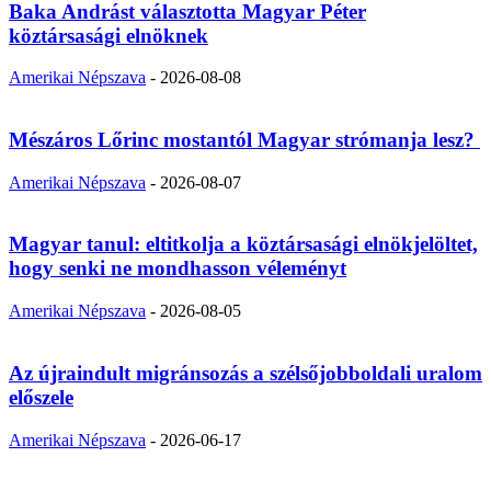
Baka Andrást választotta Magyar Péter
köztársasági elnöknek
Amerikai Népszava
-
2026-08-08
Mészáros Lőrinc mostantól Magyar strómanja lesz?
Amerikai Népszava
-
2026-08-07
Magyar tanul: eltitkolja a köztársasági elnökjelöltet,
hogy senki ne mondhasson véleményt
Amerikai Népszava
-
2026-08-05
Az újraindult migránsozás a szélsőjobboldali uralom
előszele
Amerikai Népszava
-
2026-06-17