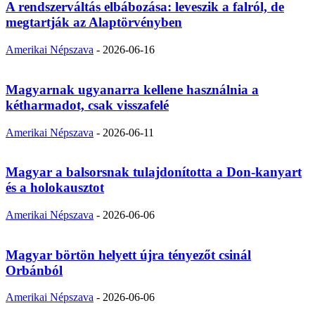
A rendszerváltás elbábozása: leveszik a falról, de
megtartják az Alaptörvényben
Amerikai Népszava
-
2026-06-16
Magyarnak ugyanarra kellene használnia a
kétharmadot, csak visszafelé
Amerikai Népszava
-
2026-06-11
Magyar a balsorsnak tulajdonította a Don-kanyart
és a holokausztot
Amerikai Népszava
-
2026-06-06
Magyar börtön helyett újra tényezőt csinál
Orbánból
Amerikai Népszava
-
2026-06-06