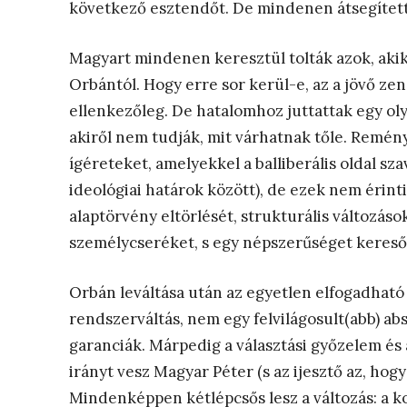
következő esztendőt. De mindenen átsegített
Magyart mindenen keresztül tolták azok, aki
Orbántól. Hogy erre sor kerül-e, az a jövő z
ellenkezőleg. De hatalomhoz juttattak egy o
akiről nem tudják, mit várhatnak tőle. Remény
ígéreteket, amelyekkel a balliberális oldal sz
ideológiai határok között), de ezek nem érint
alaptörvény eltörlését, strukturális változások
személycseréket, s egy népszerűséget kereső 
Orbán leváltása után az egyetlen elfogadható 
rendszerváltás, nem egy felvilágosult(abb) a
garanciák. Márpedig a választási győzelem és 
irányt vesz Magyar Péter (s az ijesztő az, hog
Mindenképpen kétlépcsős lesz a változás: a ko