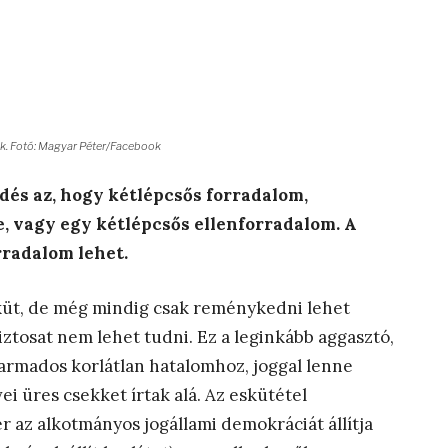
ek. Fotó: Magyar Péter/Facebook
dés az, hogy kétlépcsős forradalom,
, vagy egy kétlépcsős ellenforradalom. A
rradalom lehet.
sküt, de még mindig csak reménykedni lehet
iztosat nem lehet tudni. Ez a leginkább aggasztó,
tharmados korlátlan hatalomhoz, joggal lenne
i üres csekket írtak alá. Az eskütétel
r az alkotmányos jogállami demokráciát állítja