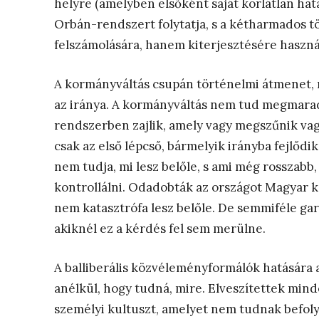
helyre (amelyben elsőként saját korlátlan hata
Orbán-rendszert folytatja, s a kétharmados 
felszámolására, hanem kiterjesztésére haszná
A kormányváltás csupán történelmi átmenet,
az iránya. A kormányváltás nem tud megmara
rendszerben zajlik, amely vagy megszűnik v
csak az első lépcső, bármelyik irányba fejlődi
nem tudja, mi lesz belőle, s ami még rosszabb
kontrollálni. Odadobták az országot Magyar 
nem katasztrófa lesz belőle. De semmiféle ga
akiknél ez a kérdés fel sem merülne.
A balliberális közvéleményformálók hatására a
anélkül, hogy tudná, mire. Elveszítettek mind
személyi kultuszt, amelyet nem tudnak befoly