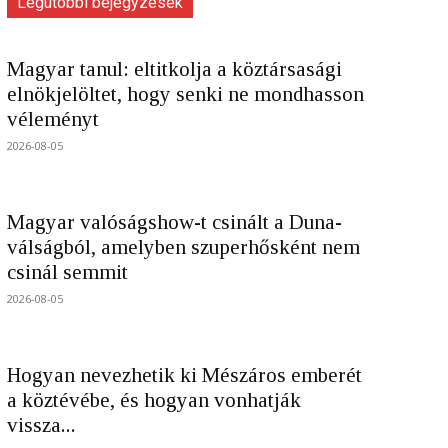
Legutóbbi bejegyzések
Magyar tanul: eltitkolja a köztársasági
elnökjelöltet, hogy senki ne mondhasson
véleményt
2026-08-05
Magyar valóságshow-t csinált a Duna-
válságból, amelyben szuperhősként nem
csinál semmit
2026-08-05
Hogyan nevezhetik ki Mészáros emberét
a köztévébe, és hogyan vonhatják
vissza...