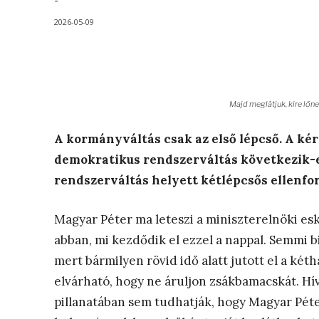
-
2026-05-09
Majd meglátjuk, kire lőn
A kormányváltás csak az első lépcső. A kér
demokratikus rendszerváltás következik-e
rendszerváltás helyett kétlépcsős ellenfo
Magyar Péter ma leteszi a miniszterelnöki e
abban, mi kezdődik el ezzel a nappal. Semmi b
mert bármilyen rövid idő alatt jutott el a ké
elvárható, hogy ne áruljon zsákbamacskát. Híve
pillanatában sem tudhatják, hogy Magyar Péte