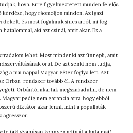
 tudják, hova. Erre figyelmeztetett minden felelős
ő kérdése, hogy ráomoljon minden. Az igazi
rdekelt, és most fogalmuk sincs arról, mi fog
hatalommal, aki azt csinál, amit akar. Ez a
rradalom lehet. Most mindenki azt ünnepli, amit
endszerváltásának örül. De azt senki nem tudja,
zág a mai nappal Magyar Péter foglya lett. Azt
y az Orbán-rendszer tovább él. A rendszer
nyegeti. Orbántól akartak megszabadulni, de nem
k. Magyar pedig nem garancia arra, hogy ebből
szerű diktátor akar lenni, mint a populisták
az agresszor.
zte (aki gyanúsan könnyen adta át a hatalmat),