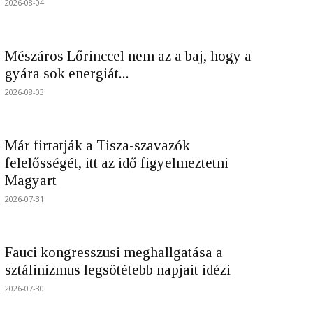
2026-08-04
Mészáros Lőrinccel nem az a baj, hogy a
gyára sok energiát...
2026-08-03
Már firtatják a Tisza-szavazók
felelősségét, itt az idő figyelmeztetni
Magyart
2026-07-31
Fauci kongresszusi meghallgatása a
sztálinizmus legsötétebb napjait idézi
2026-07-30