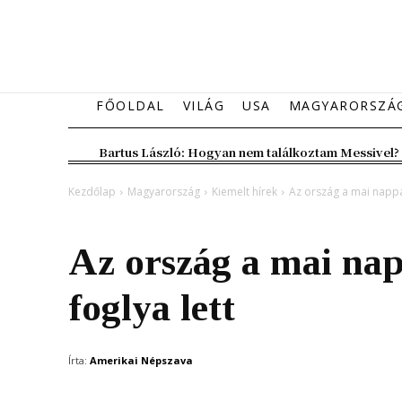
FŐOLDAL
VILÁG
USA
MAGYARORSZÁ
Bartus László: Hogyan nem találkoztam Messivel?
Kezdőlap
Magyarország
Kiemelt hírek
Az ország a mai nappa
Magyarország
Kiemelt hírek
Az ország a mai na
foglya lett
Írta:
Amerikai Népszava