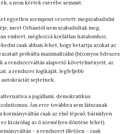
ék, s nem kértek cserébe semmit.
ket egyetlen szempont vezetett: megszabadulni
enéje, mert Orbántól nem szabadultak meg,
lyan embert, méghozzá korlátlan hatalomhoz,
kedni csak abban lehet, hogy betartja azokat az
avazatait próbálta maximalizálni (bizonyos fideszes
ik a rendszerváltás alapvető követelményeit, az
at, a rendszer logikáját, legfeljebb
autokráciát sejtetnek.
alternatíva a jogállami, demokratikus
bszolutizmus. Ám erre továbbra sem látszanak
a kormányváltás csak az első lépcső, bármilyen
y ez kizárólag az ő személyes döntése lehet).
rmányváltás – a rendszert illetően – csak