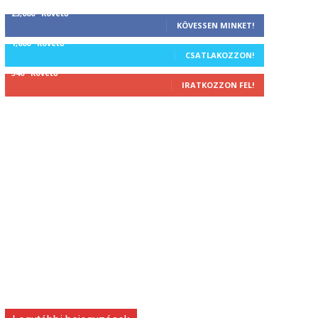
25,000
Követő
KÖVESSEN MINKET!
1,000
Követő
CSATLAKOZZON!
340
Követő
IRATKOZZON FEL!