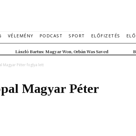
G
VÉLEMÉNY
PODCAST
SPORT
ELŐFIZETÉS
ELŐ
László Bartus: Magyar Won, Orbán Was Saved
B
l Magyar Péter foglya lett
ppal Magyar Péter