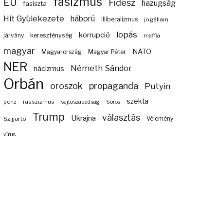
fasizmus
EU
Fidesz
hazugság
fasiszta
Hit Gyülekezete
háború
illiberalizmus
jogállam
lopás
korrupció
járvány
kereszténység
maffia
magyar
NATO
Magyarország
Magyar Péter
NER
Németh Sándor
nácizmus
Orbán
propaganda
oroszok
Putyin
szekta
pénz
rasszizmus
sajtószabadság
Soros
Trump
választás
Ukrajna
Szijjártó
Vélemény
vírus