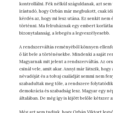
kontrollálni. Fék nélkül száguldanak, azt sem
írástudó, hogy Orbán már megbukott, csak id
kérdés az, hogy mi lesz utána. Ez senkit nem é
történni. Ma felruháznak egy embert korlátlan 
bizonytalanság, a lebegés a legveszélyesebb.
A rendszerváltás reményéből könnyen ellenfo
ő lát bele a történésekbe. Mindenki a saját r
Magyarnak mit jelent a rendszerváltás. Az ors
csinál vele, amit akar. Annyi már látszik, hog
névadóját és a tolvaj családját semmi nem fe
szabadultak meg tőle, a rendszere folytatódi
demokrácia és szabadság lesz. Magyar egy nép
általában. De még így is kijött belőle kétszer 
Még azt sem tudjuk, hogy Orbán Viktort legyő