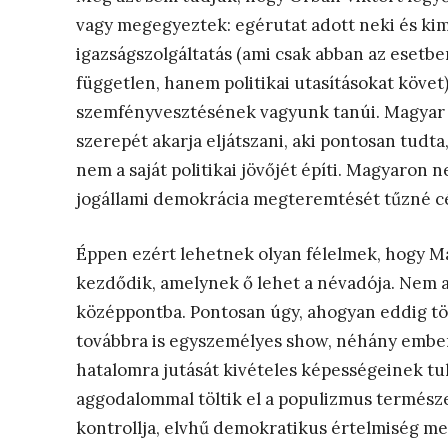
vagy megegyeztek: egérutat adott neki és kim
igazságszolgáltatás (ami csak abban az esetb
független, hanem politikai utasításokat követ
szemfényvesztésének vagyunk tanúi. Magyar P
szerepét akarja eljátszani, aki pontosan tudt
nem a saját politikai jövőjét építi. Magyaron n
jogállami demokrácia megteremtését tűzné cé
Éppen ezért lehetnek olyan félelmek, hogy Ma
kezdődik, amelynek ő lehet a névadója. Nem 
középpontba. Pontosan úgy, ahogyan eddig tör
továbbra is egyszemélyes show, néhány ember 
hatalomra jutását kivételes képességeinek tu
aggodalommal töltik el a populizmus természet
kontrollja, elvhű demokratikus értelmiség me