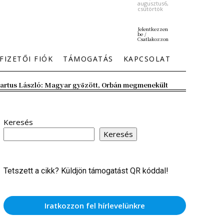
augusztus6,
csütörtök
Jelentkezzen
be /
Csatlakozzon
FIZETŐI FIÓK
TÁMOGATÁS
KAPCSOLAT
artus László: Magyar győzött, Orbán megmenekült
Keresés
Keresés
Tetszett a cikk? Küldjön támogatást QR kóddal!
Iratkozzon fel hírlevelünkre