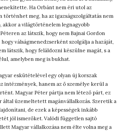
enekítette. Ha Orbánt nem éri utol az
en történhet meg, ha az igazságszolgáltatás nem
), akkor a világtörténelem legnagyobb
éteren az látszik, hogy nem Bajnai Gordon
a, hogy válságmenedzserként szolgálja a hazáját,
em látszik, hogy feláldozni készülne magát, s a
lul, amelyben meg is bukhat.
gyar eskütételével egy olyan új korszak
az intézmények, hanem az ő személye kerül a
tént. Magyar Péter pártja nem létező párt, ez
által üzemeltetett magánvállalkozás. Szeretik a
lajdonítani, de ezek a képességek inkább
ét jól ismerőket. Valódi független sajtó
llett Magyar vállalkozása nem élte volna meg a