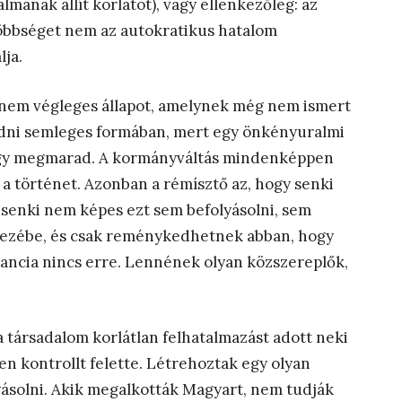
lmának állít korlátot), vagy ellenkezőleg: az
többséget nem az autokratikus hatalom
lja.
 nem végleges állapot, amelynek még nem ismert
dni semleges formában, mert egy önkényuralmi
agy megmarad. A kormányváltás mindenképpen
k a történet. Azonban a rémísztő az, hogy senki
, senki nem képes ezt sem befolyásolni, sem
kezébe, és csak reménykedhetnek abban, hogy
rancia nincs erre. Lennének olyan közszereplők,
 társadalom korlátlan felhatalmazást adott neki
en kontrollt felette. Létrehoztak egy olyan
ásolni. Akik megalkották Magyart, nem tudják